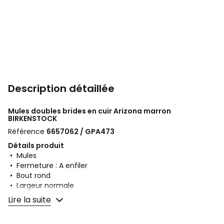
Description détaillée
Mules doubles brides en cuir Arizona marron
BIRKENSTOCK
Référence
6657062 / GPA473
Détails produit
• Mules
• Fermeture : A enfiler
• Bout rond
• Largeur normale
Lire la suite
Composition et Entretien
• Dessus/Tige : 100% cuir