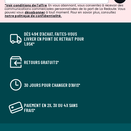
*Voir conditions de l'offre
. En vous abonnant, vous consentez à recevoir des
communications commerciales personnalisées de la part de La Redoute. Vous
pouvez vous
désabonner
à tout moment. Pour en savoir plus, consultez
notre politique de confidentialité.
DÈS 49€ D’ACHAT, FAITES-VOUS
LIVRER EN POINT DE RETRAIT POUR
1,95€*
RETOURS GRATUITS*
30 JOURS POUR CHANGER D'AVIS*
PAIEMENT EN 2X, 3X OU 4X SANS
FRAIS*