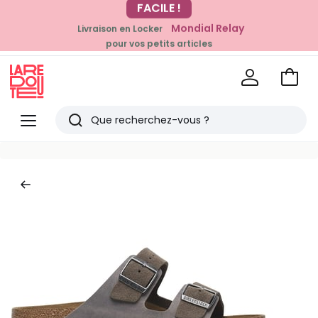
-20% dès 39€*
Mondial Relay
Livraison en Locker
sur la mode
pour vos petits articles
Voir
mon
La
panie
Redoute
Menu
Rechercher
Derniers
articles
vus