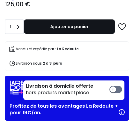
125,00 €
€
souscrivez
à
notre
Quantité
1
Ajouter au panier
programme
Ajoute
pour
à
payer
une
à
liste
Vendu et expédié par :
La Redoute
la
place
Livraison sous
2 à 3 jours
112,50
€.
Livraison à domicile offerte
hors produits marketplace
Profitez de tous les avantages La Redoute +
pour 19€/an.