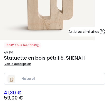
Articles similaires
-30€* tous les 100€
AM.PM
Statuette en bois pétrifié, SHENAH
Voir la description
Naturel
41,30 €
59,00
59,00 €
€
souscrivez
à