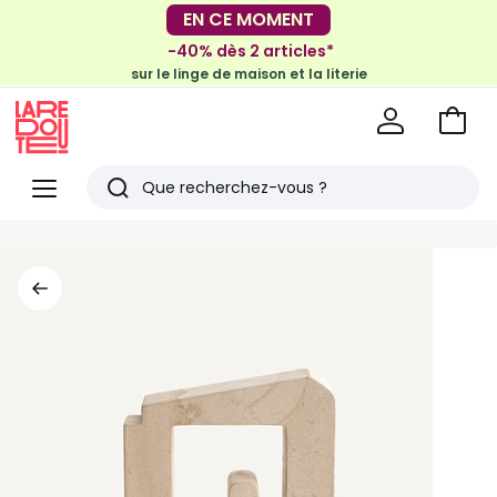
-30€ tous les 100€*
EN CE MOMENT
sur le meuble & la déco
-40% dès 2 articles*
sur le linge de maison et la literie
Voir
mon
La
panie
Redoute
Menu
Rechercher
Derniers
articles
vus