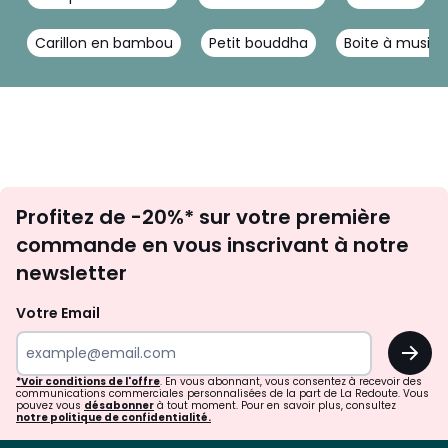
Carillon en bambou
Petit bouddha
Boite à musiq
Inscription
Profitez de -20%* sur votre première
newsletter
commande en vous inscrivant à notre
newsletter
Votre Email
OK
*Voir conditions de l'offre
. En vous abonnant, vous consentez à recevoir des
communications commerciales personnalisées de la part de La Redoute. Vous
pouvez vous
désabonner
à tout moment. Pour en savoir plus, consultez
notre politique de confidentialité.