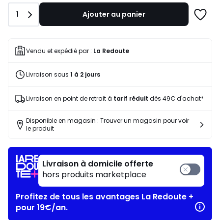
notre
Quantité
1
Ajouter au panier
programme
Ajoute
pour
à
payer
une
à
liste
Vendu et expédié par :
La Redoute
la
place
Livraison sous
1 à 2 jours
41,30
€.
Livraison en point de retrait à
tarif réduit
dès 49€ d'achat*
Disponible en magasin : Trouver un magasin pour voir
le produit
Livraison à domicile offerte
hors produits marketplace
Profitez de tous les avantages La Redoute +
pour 19€/an.