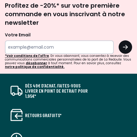
Inscription
Composition du tissu : 95% Polyester / 5% Nylon
Profitez de -20%* sur votre première
newsletter
Nombre de places : 4
Structure : Bois et panneaux de particules
commande en vous inscrivant à notre
Garnissage dossier : 100% silicone
newsletter
Garnissage assise : Mousse HR et mousse HD
Densité assise (kg/m3) : 25 / 30
Votre Email
Garnissage des coussins : 100% Silicone
Nombre de pieds : 13
OK
Matière Pieds : Plastique
Poche sur accoudoir : Non
*Voir conditions de l'offre
. En vous abonnant, vous consentez à recevoir des
communications commerciales personnalisées de la part de La Redoute. Vous
Type de bois : Pin et hêtre
pouvez vous
désabonner
à tout moment. Pour en savoir plus, consultez
notre politique de confidentialité.
Style : Moderne
Fabrication : Europe
A monter soi-même : Oui (Kit)
DÈS 49€ D’ACHAT, FAITES-VOUS
Garantie : 2 ans
LIVRER EN POINT DE RETRAIT POUR
Type de couchage : Occasionnel
1,95€*
Déhoussable : Non
Longueur de couchage : 230
Largeur de couchage : 131
RETOURS GRATUITS*
Réversible : Non
Nombre de coussins : 10
Coussin(s) déco inclus : Non
Longueur totale (cm) : 280