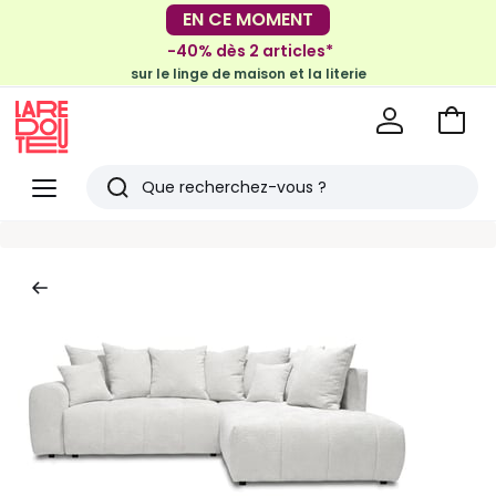
-30€ tous les 100€*
EN CE MOMENT
sur le meuble & la déco
-40% dès 2 articles*
sur le linge de maison et la literie
Voir
mon
La
panie
Redoute
Menu
Rechercher
Derniers
articles
vus