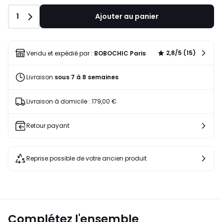
Quantité
1
Ajouter au panier
2,8/5 (15)
Vendu et expédié par :
BOBOCHIC Paris
Livraison
sous 7 à 8 semaines
Livraison à domicile : 179,00 €
Retour payant
Reprise possible de votre ancien produit
Complétez l'ensemble