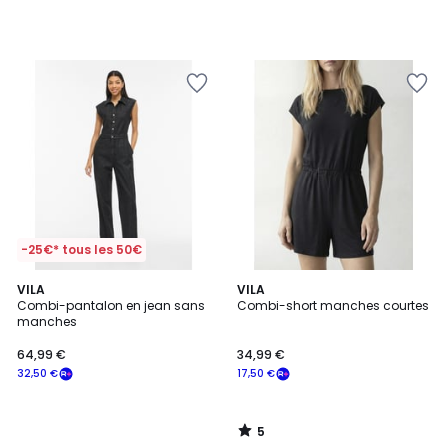
notre
programme
pour
payer
à
la
place
40,00
€.
-25€* tous les 50€
5
VILA
VILA
/
Combi-pantalon en jean sans
Combi-short manches courtes
5
manches
64,99 €
34,99 €
32,50 €
17,50 €
5
/