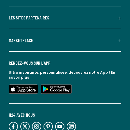
LES SITES PARTENAIRES
MARKETPLACE
RENDEZ-VOUS SUR L'APP
Ultra inspirante, personnalisée, découvrez notre App !
En
savoir plus
lien vers l'app store
lien vers google play
H24 AVEC NOUS
lien vers l'espace réseaux sociaux
lien vers l'espace réseaux sociaux
lien vers l'espace réseaux sociaux
lien vers l'espace réseaux sociaux
lien vers l'espace réseaux sociaux
lien vers le blog la redoute