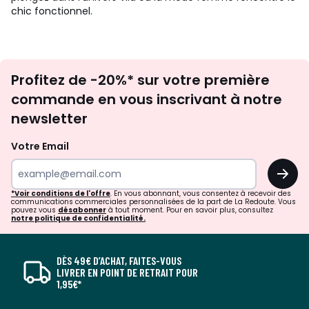
chic fonctionnel.
Inscription
Profitez de -20%* sur votre première
newsletter
commande en vous inscrivant à notre
newsletter
Votre Email
OK
*Voir conditions de l'offre
. En vous abonnant, vous consentez à recevoir des
communications commerciales personnalisées de la part de La Redoute. Vous
pouvez vous
désabonner
à tout moment. Pour en savoir plus, consultez
notre politique de confidentialité.
DÈS 49€ D’ACHAT, FAITES-VOUS
LIVRER EN POINT DE RETRAIT POUR
1,95€*