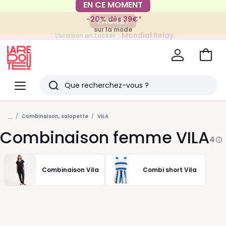
-20% dès 39€*
FACILE !
sur la mode
Mondial Relay
Livraison en Locker
pour vos petits articles
Voir
mon
La
panie
Redoute
Menu
Rechercher
Derniers
...
articles
Combinaison, salopette
VILA
Combinaison femme VILA
vus
4
Combinaison Vila
Combi short Vila