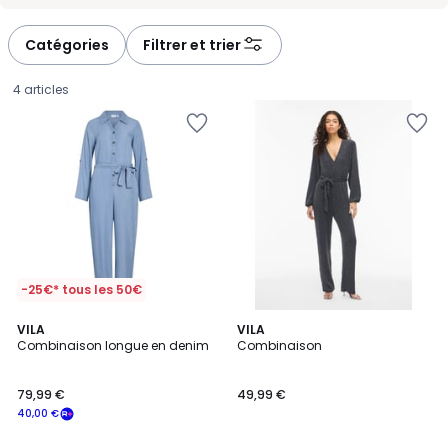
Catégories
Filtrer et trier
4 articles
-25€* tous les 50€
VILA
VILA
Combinaison longue en denim
Combinaison
79,99
79,99 €
49,99 €
€
40,00 €
souscrivez
à