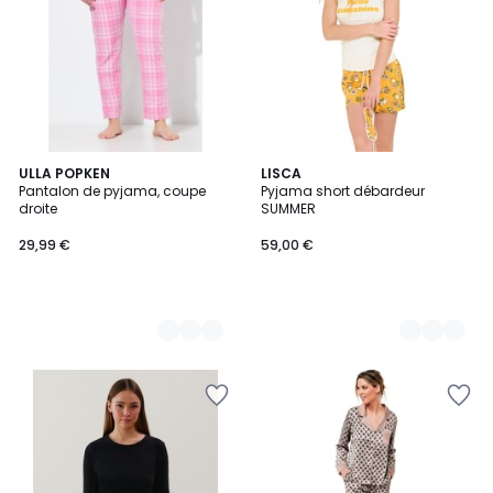
2
ULLA POPKEN
2
LISCA
Pantalon de pyjama, coupe
Pyjama short débardeur
Couleurs
Couleurs
droite
SUMMER
29,99 €
59,00 €