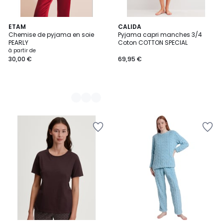
4
ETAM
CALIDA
Chemise de pyjama en soie
Pyjama capri manches 3/4
Couleurs
PEARLY
Coton COTTON SPECIAL
à partir de
30,00 €
69,95 €