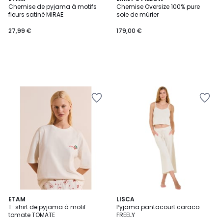
Chemise de pyjama à motifs
Chemise Oversize 100% pure
fleurs satiné MIRAE
soie de mûrier
27,99 €
179,00 €
ETAM
2
LISCA
T-shirt de pyjama à motif
Pyjama pantacourt caraco
Couleurs
tomate TOMATE
FREELY