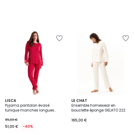
2
LISCA
LE CHAT
Pyjama pantalon évasé
Ensemble homewear en
Couleurs
tunique manches longues
bouclette éponge GELATO 222
ROXANNE
85,00 €
165,00 €
51,00 €
-40%