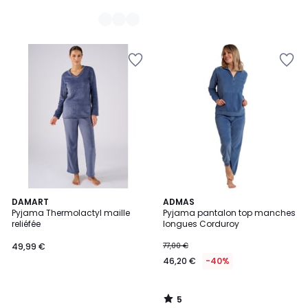
5
DAMART
ADMAS
/
Pyjama Thermolactyl maille
Pyjama pantalon top manches
5
reliéfée
longues Corduroy
49,99 €
77,00 €
46,20 €
-40%
5
/