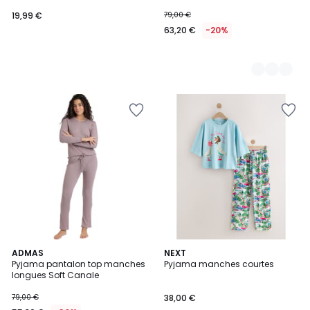
19,99 €
79,00 €
63,20 €
-20%
ADMAS
3
NEXT
Pyjama pantalon top manches
Pyjama manches courtes
Couleurs
longues Soft Canale
79,00 €
38,00 €