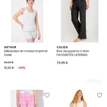
ARTHUR
2
CALIDA
Débardeur en modal imprimé
Bas de pyjama Coton
Couleurs
Soleil
FAVOURITES LAYERING
39,00 €
79,95 €
31,20 €
-20%