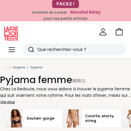
Mondial Relay
Livraison en Locker
EN CE MOMENT
pour vos petits articles
-20% dès 39€*
sur la mode
Voir
mon
La
panie
Redoute
Menu
Rechercher
Derniers
...
articles
Lingerie
Pyjama
Pyjama femme
vus
1818
Chez La Redoute, nous vous aidons à trouver le pyjama femme
qui suit vraiment votre rythme. Pour les nuits d’hiver, misez sur
un pyjama chaud en coton, en velours ou en maille douce,
Lire plus
avec pantalon long et manches longues. Quand les
températures montent, place aux ensembles légers, shorts de
Culotte, shorty,
Soutien-gorge
nuit, débardeurs ou chemises de nuit fluides, agréables à porter
string
du soir au matin. Coupe droite, forme ample, version