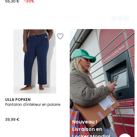
55,30 €
-30%
Nouveau
!
Livraison
en
Locker
Mondial
Relay
ULLA POPKEN
Pantalon d'intérieur en polaire
39,99 €
Nouveau !
Livraison en
Locker Mondial