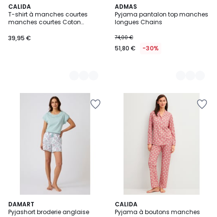
2
CALIDA
2
ADMAS
T-shirt à manches courtes
Pyjama pantalon top manches
Couleurs
Couleurs
manches courtes Coton
longues Chains
FAVOURITES SUN
39,95 €
74,00 €
51,80 €
-30%
2
DAMART
CALIDA
Pyjashort broderie anglaise
Pyjama à boutons manches
Couleurs