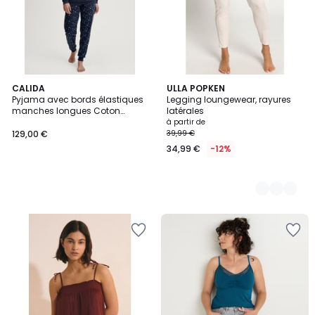
CALIDA
3
ULLA POPKEN
Pyjama avec bords élastiques
Legging loungewear, rayures
Couleurs
manches longues Coton
latérales
MIDNIGHT DREAMS
à partir de
129,00 €
39,99 €
34,99 €
-12%