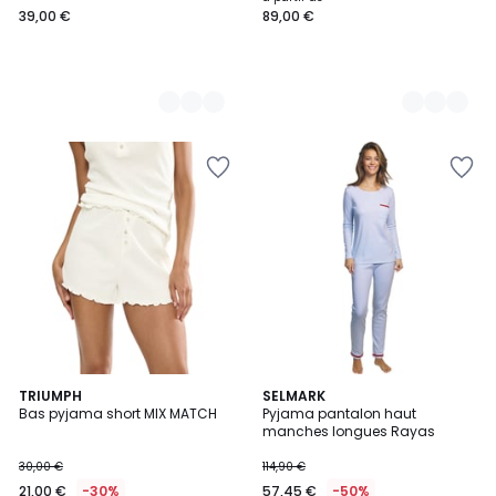
39,00 €
89,00 €
€.
3
TRIUMPH
SELMARK
Bas pyjama short MIX MATCH
Pyjama pantalon haut
Couleurs
manches longues Rayas
30,00 €
114,90 €
21,00 €
-30%
57,45 €
-50%