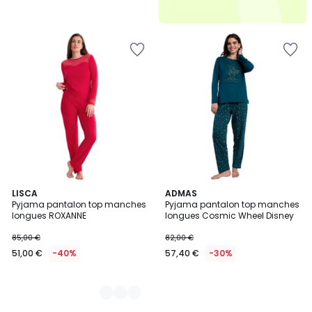
2
LISCA
ADMAS
Pyjama pantalon top manches
Pyjama pantalon top manches
Couleurs
longues ROXANNE
longues Cosmic Wheel Disney
85,00 €
82,00 €
51,00 €
-40%
57,40 €
-30%