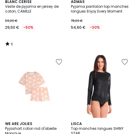
1
BLANC CERISE
ADMAS
/
Veste de pyjama en jersey de
Pyjama pantalon top manches
5
coton, CAMILLE
longues Enjoy Every Moment
59,00 €
78,00 €
29,50 €
-50%
54,60 €
-30%
1
/
5
WE ARE JOLIES
2
LISCA
Pyjashort coton nid d'abeille
Top manches longues SHINY
Couleurs
Monique
STAR