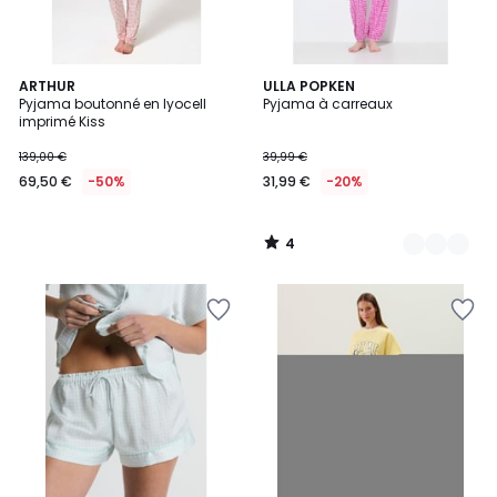
4
ARTHUR
2
ULLA POPKEN
/
Pyjama boutonné en lyocell
Pyjama à carreaux
Couleurs
5
imprimé Kiss
139,00 €
39,99 €
69,50 €
-50%
31,99 €
-20%
4
/
5