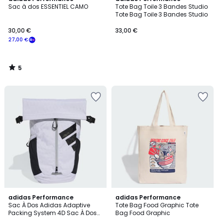
/
Sac à dos ESSENTIEL CAMO
Tote Bag Toile 3 Bandes Studio
5
Tote Bag Toile 3 Bandes Studio
30,00 €
33,00 €
27,00 €
5
/
5
adidas Performance
adidas Performance
Sac À Dos Adidas Adaptive
Tote Bag Food Graphic Tote
Packing System 4D Sac À Dos
Bag Food Graphic