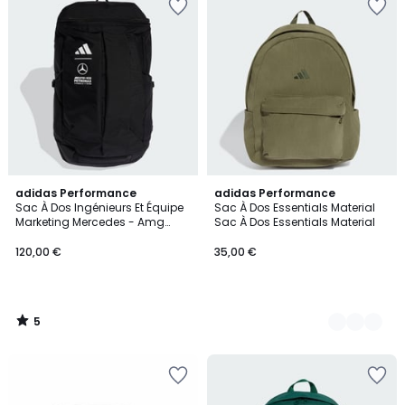
5
adidas Performance
3
adidas Performance
/
Sac À Dos Ingénieurs Et Équipe
Sac À Dos Essentials Material
Couleurs
5
Marketing Mercedes - Amg
Sac À Dos Essentials Material
Petronas Formula 1 Sac À Dos
Ingénieurs Et Équipe Marketing
120,00 €
35,00 €
Mercedes - Amg Petronas
Formula 1
5
/
5