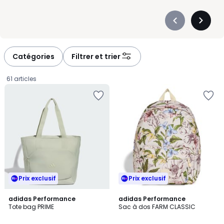
Précédent
Suivan
-
-
défiler
défiler
à
à
Catégories
Filtrer et trier
gauche
droite
61 articles
Prix exclusif
Prix exclusif
4,9
5
3
adidas Performance
adidas Performance
/ 5
/
Tote bag PRIME
Sac à dos FARM CLASSIC
Couleurs
5
35,00