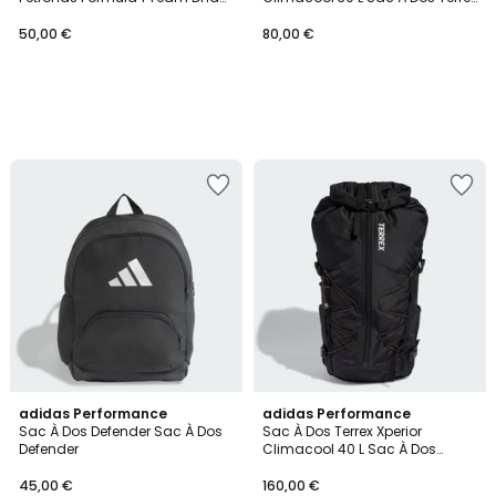
Sac De Sport Mercedes - Amg
Multi Climacool 30 L
Petronas Formula 1 Team Dna
50,00 €
80,00 €
adidas Performance
adidas Performance
Sac À Dos Defender Sac À Dos
Sac À Dos Terrex Xperior
Defender
Climacool 40 L Sac À Dos
Terrex Xperior Climacool 40 L
45,00 €
160,00 €