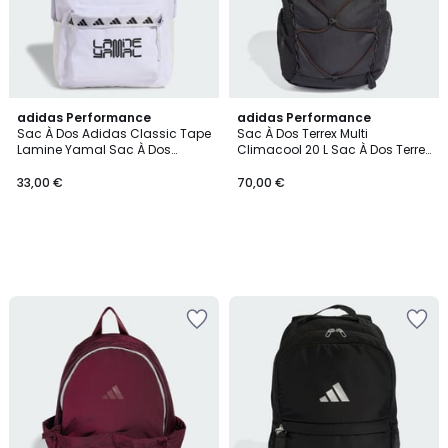
adidas Performance
adidas Performance
Sac À Dos Adidas Classic Tape
Sac À Dos Terrex Multi
Lamine Yamal Sac À Dos
Climacool 20 L Sac À Dos Terrex
Adidas Classic Tape Lamine
Multi Climacool 20 L
Yamal
33,00 €
70,00 €