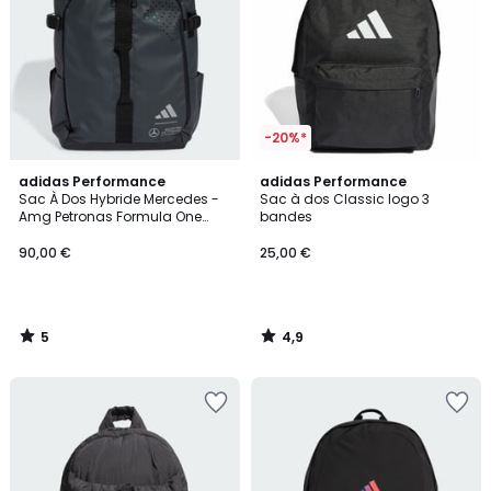
-20%*
5
4,9
adidas Performance
adidas Performance
/
/ 5
Sac À Dos Hybride Mercedes -
Sac à dos Classic logo 3
5
Amg Petronas Formula One
bandes
Team Sac À Dos Hybride
Mercedes - Amg Petronas
90,00 €
25,00 €
Formula One Team
5
4,9
/
/
5
5