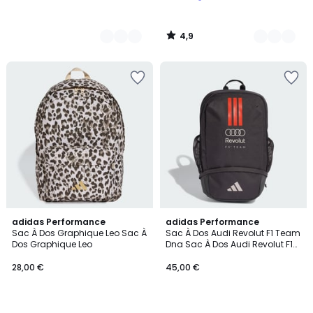
4,9
/
5
5
5
adidas Performance
adidas Performance
/
/
Sac À Dos Graphique Leo Sac À
Sac À Dos Audi Revolut F1 Team
5
5
Dos Graphique Leo
Dna Sac À Dos Audi Revolut F1
Team Dna
28,00 €
45,00 €