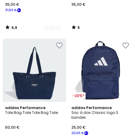
35,00 €
35,00 €
€
31,50 €
souscrivez
à
notre
4,9
5
programme
/
/
5
5
pour
payer
à
la
place
31,50
€.
-20%*
4,9
2
adidas Performance
4
adidas Performance
/ 5
Tote Bag Toile Tote Bag Toile
Sac à dos Classic logo 3
Couleurs
Couleurs
bandes
50,00 €
25,00 €
20,00 €