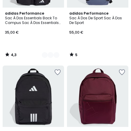
4,3
5
4
adidas Performance
adidas Performance
/ 5
/
Sac À Dos Essentials Back To
Sac À Dos De Sport Sac À Dos
Couleurs
5
Campus Sac À Dos Essentials
De Sport
Back To Campus
35,00 €
55,00 €
4,3
5
/
/
5
5