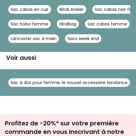
Sac cabas en cuir
Bindi Atelier
Sac cabas noir f
Sac hobo femme
Hindbag
Sac cabas femme
Lancaster sac à main
Sacs week end
Voir aussi
Sac à dos pour femme, le nouvel accessoire tendance
Inscription
Profitez de -20%* sur votre première
newsletter
commande en vous inscrivant à notre