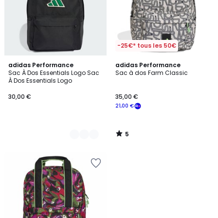
-25€* tous les 50€
5
2
adidas Performance
adidas Performance
/
Sac À Dos Essentials Logo Sac
Sac à dos Farm Classic
Couleurs
5
À Dos Essentials Logo
30,00 €
35,00 €
21,00 €
5
/
5