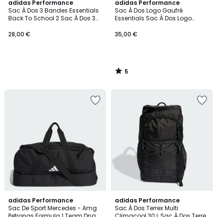
5
adidas Performance
adidas Performance
/
Sac À Dos 3 Bandes Essentials
Sac À Dos Logo Gaufré
5
Back To School 2 Sac À Dos 3
Essentials Sac À Dos Logo
Bandes Essentials Back To
Gaufré Essentials
School 2
28,00 €
35,00 €
5
/
5
adidas Performance
adidas Performance
Sac De Sport Mercedes - Amg
Sac À Dos Terrex Multi
Petronas Formula 1 Team Dna
Climacool 30 L Sac À Dos Terrex