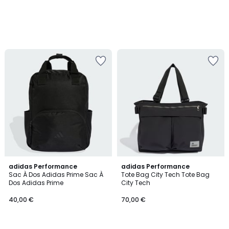
3,5
3
adidas Performance
2
adidas Performance
/ 5
Sac À Dos Adidas Prime Sac À
Tote Bag City Tech Tote Bag
Couleurs
Couleurs
Dos Adidas Prime
City Tech
40,00 €
70,00 €