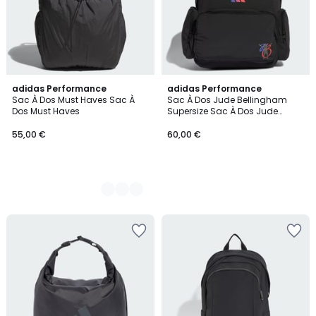
2
adidas Performance
adidas Performance
Sac À Dos Must Haves Sac À
Sac À Dos Jude Bellingham
Couleurs
Dos Must Haves
Supersize Sac À Dos Jude
Bellingham Supersize
55,00 €
60,00 €