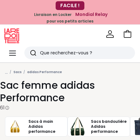
-20% dès 39€*
Mondial Relay
Livraison en Locker
sur la mode
pour vos petits articles
Voir
mon
La
panie
Redoute
Menu
Rechercher
Derniers
...
articles
Sacs
adidas Performance
Sac femme adidas
vus
Performance
61
Sacs à main
Sacs bandoulière
Adidas
Adidas
performance
performance