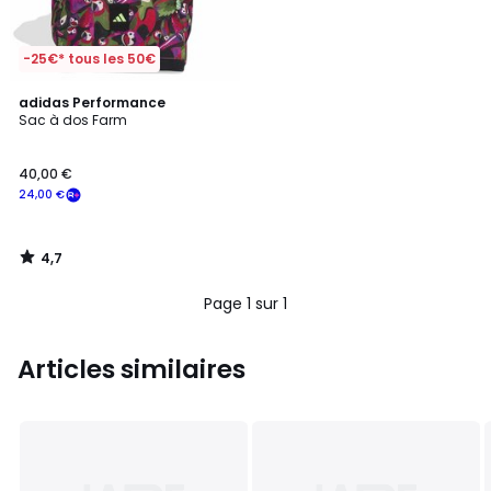
-25€* tous les 50€
4,7
adidas Performance
/ 5
Sac à dos Farm
40,00 €
24,00 €
4,7
/
5
Page 1 sur 1
Articles similaires