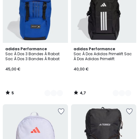
5
4,7
2
adidas Performance
6
adidas Performance
/
/ 5
Sac À Dos 3 Bandes À Rabat
Sac À Dos Adidas Primelift Sac
Couleurs
Couleurs
5
Sac À Dos 3 Bandes À Rabat
À Dos Adidas Primelift
45,00 €
40,00 €
5
4,7
/
/
5
5