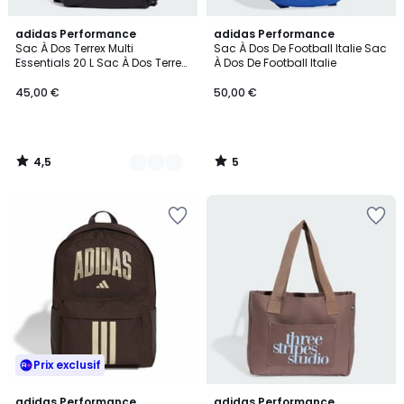
4,5
5
2
adidas Performance
adidas Performance
/ 5
/
Sac À Dos Terrex Multi
Sac À Dos De Football Italie Sac
Couleurs
5
Essentials 20 L Sac À Dos Terrex
À Dos De Football Italie
Multi Essentials 20 L
45,00 €
50,00 €
4,5
5
/
/
5
5
Prix exclusif
5
adidas Performance
adidas Performance