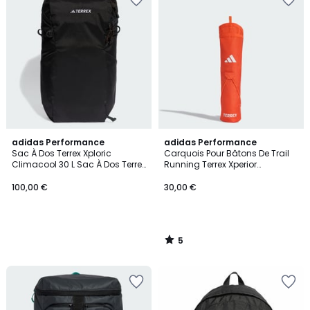
5
adidas Performance
adidas Performance
/
Sac À Dos Terrex Xploric
Carquois Pour Bâtons De Trail
5
Climacool 30 L Sac À Dos Terrex
Running Terrex Xperior
Xploric Climacool 30 L
Carquois Pour Bâtons De Trail
Running Terrex Xperior
100,00 €
30,00 €
5
/
5