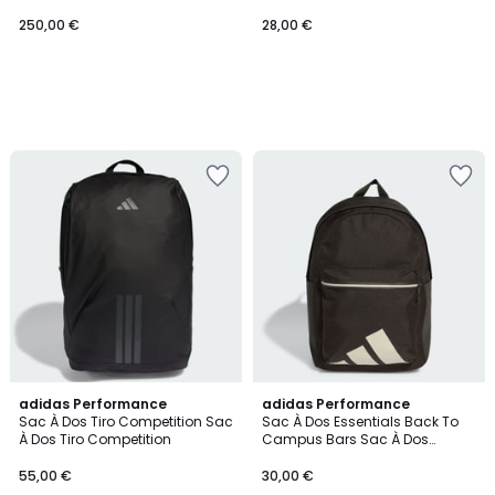
Adidas Adaptive Packing
System 4D
250,00 €
28,00 €
adidas Performance
adidas Performance
Sac À Dos Tiro Competition Sac
Sac À Dos Essentials Back To
À Dos Tiro Competition
Campus Bars Sac À Dos
Essentials Back To Campus
Bars
55,00 €
30,00 €