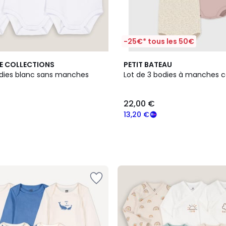
-25€* tous les 50€
E COLLECTIONS
PETIT BATEAU
odies blanc sans manches
Lot de 3 bodies à manches c
22,00 €
13,20 €