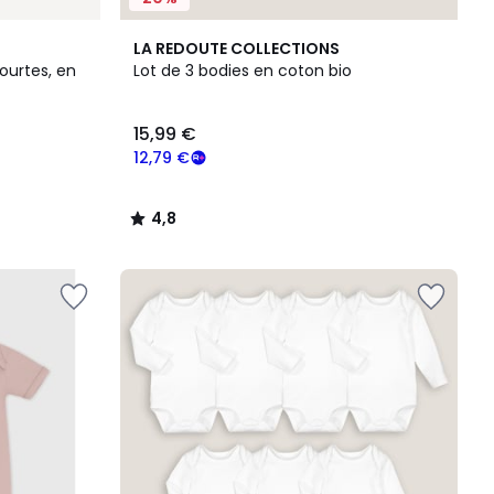
4,8
LA REDOUTE COLLECTIONS
/ 5
ourtes, en
Lot de 3 bodies en coton bio
15,99 €
12,79 €
4,8
/
5