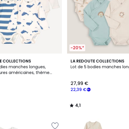
-20%*
4,1
E COLLECTIONS
LA REDOUTE COLLECTIONS
/ 5
odies manches longues,
Lot de 5 bodies manches lo
es américaines, thème
27,99 €
22,39 €
4,1
/
5