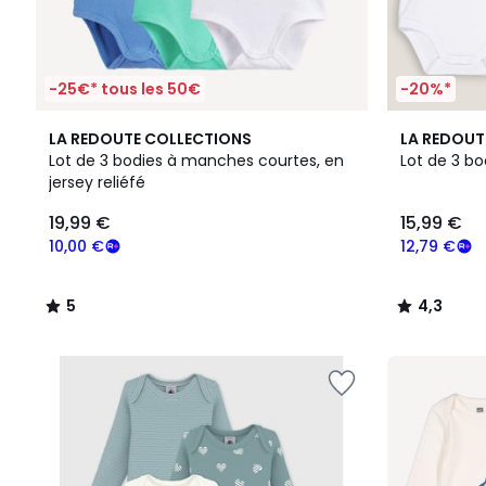
-25€* tous les 50€
-20%*
5
4,3
LA REDOUTE COLLECTIONS
LA REDOUT
/
/ 5
Lot de 3 bodies à manches courtes, en
Lot de 3 b
5
jersey reliéfé
19,99 €
15,99 €
10,00 €
12,79 €
5
4,3
/
/
5
5