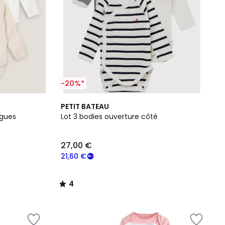
-20%*
4
PETIT BATEAU
/
ngues
Lot 3 bodies ouverture côté
5
27,00 €
21,60 €
4
/
5