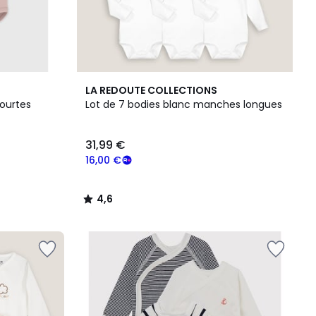
4,6
LA REDOUTE COLLECTIONS
/ 5
ourtes
Lot de 7 bodies blanc manches longues
31,99 €
16,00 €
4,6
/
5