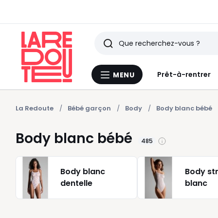
Rechercher
Derniers
Prêt-à-rentrer
MENU
Menu
articles
La
Redoute
vus
La Redoute
Bébé garçon
Body
Body blanc bébé
Body blanc bébé
485
Body blanc
Body st
dentelle
blanc