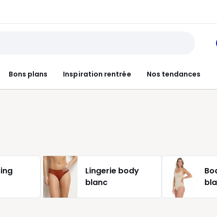
Bons plans
Inspiration rentrée
Nos tendances
ring
Lingerie body
Bo
blanc
bl