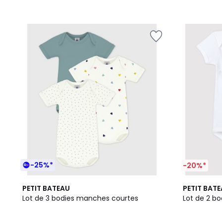
-25%*
-20%*
5
PETIT BATEAU
PETIT BAT
/
Lot de 3 bodies manches courtes
Lot de 2 b
5