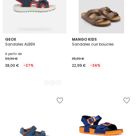
2
GEOX
MANGO KIDS
Sandales ALBEN
Sandales cuir boucles
Couleurs
à partir de
59,90 €
35,99 €
38,00 €
-37%
22,99 €
-36%