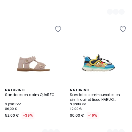
5
NATURINO
2
NATURINO
Sandales en daim QUARZO
Sandales semi-ouvertes en
Couleurs
Couleurs
simili cuir et tissu HARUKI
JUNIOR.
à partir de
à partir de
86,00 €
112,00 €
52,00 €
-39%
90,00 €
-19%