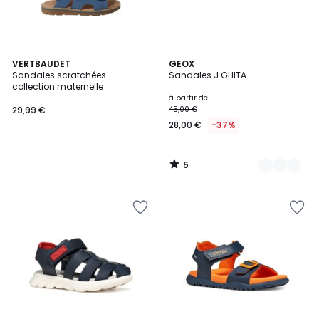
5
VERTBAUDET
2
GEOX
/
Sandales scratchées
Sandales J GHITA
Couleurs
5
collection maternelle
à partir de
29,99 €
45,00 €
28,00 €
-37%
5
/
5