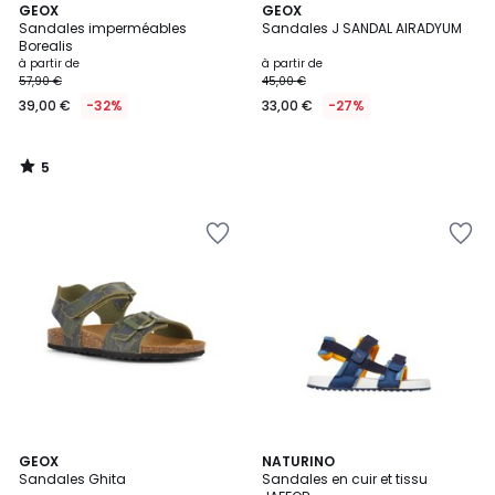
5
GEOX
GEOX
/
Sandales imperméables
Sandales J SANDAL AIRADYUM
5
Borealis
à partir de
à partir de
57,90 €
45,00 €
39,00 €
-32%
33,00 €
-27%
5
/
5
5
GEOX
NATURINO
/
Sandales Ghita
Sandales en cuir et tissu