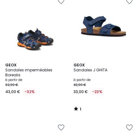
1
GEOX
GEOX
/
Sandales imperméables
Sandales J GHITA
5
Borealis
à partir de
à partir de
62,90 €
42,90 €
43,00 €
-32%
33,00 €
-23%
1
/
5