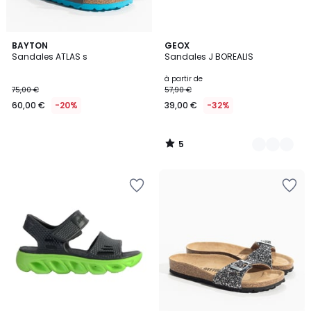
5
BAYTON
2
GEOX
/
Sandales ATLAS s
Sandales J BOREALIS
Couleurs
5
à partir de
75,00 €
57,90 €
60,00 €
-20%
39,00 €
-32%
5
/
5