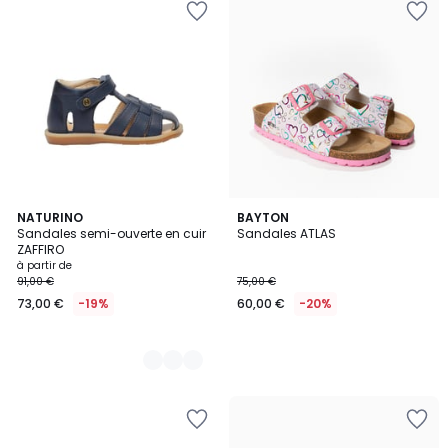
4
NATURINO
BAYTON
Sandales semi-ouverte en cuir
Sandales ATLAS
Couleurs
ZAFFIRO
à partir de
91,00 €
75,00 €
73,00 €
-19%
60,00 €
-20%