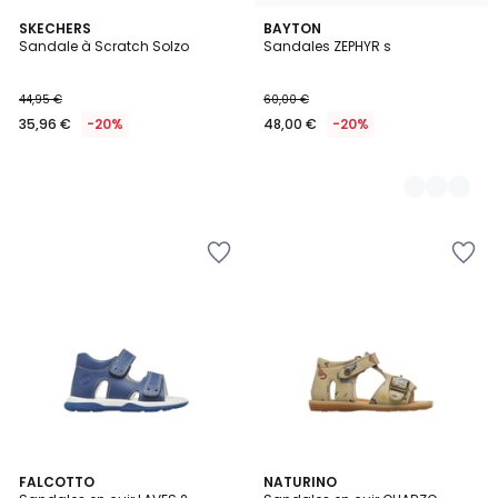
SKECHERS
2
BAYTON
Sandale à Scratch Solzo
Sandales ZEPHYR s
Couleurs
44,95 €
60,00 €
35,96 €
-20%
48,00 €
-20%
FALCOTTO
NATURINO