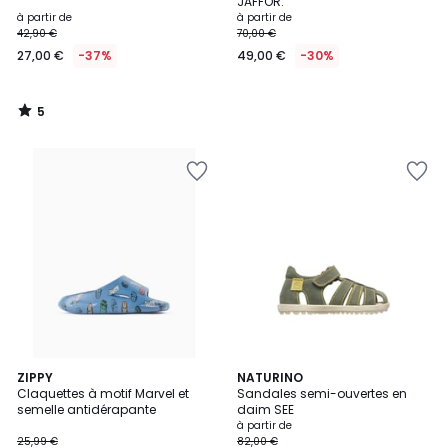
5
JAFFOR.
à partir de
à partir de
42,90 €
70,00 €
27,00 €
-37%
49,00 €
-30%
5
/
5
5
ZIPPY
2
NATURINO
/
Claquettes à motif Marvel et
Sandales semi-ouvertes en
Couleurs
5
semelle antidérapante
daim SEE
à partir de
25,99 €
82,00 €