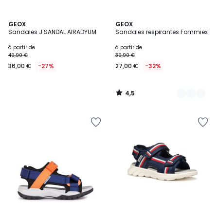
4,5
GEOX
2
GEOX
/ 5
Sandales J SANDAL AIRADYUM
Sandales respirantes Fommiex
Couleurs
à partir de
à partir de
49,90 €
39,90 €
36,00 €
-27%
27,00 €
-32%
4,5
/
5