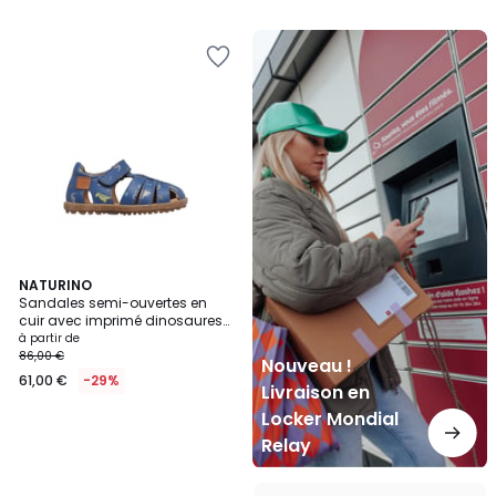
Nouveau
!
Livraison
en
Locker
Mondial
Relay
NATURINO
Sandales semi-ouvertes en
cuir avec imprimé dinosaures
SEE
à partir de
86,00 €
Nouveau !
61,00 €
-29%
Livraison en
Locker Mondial
Relay