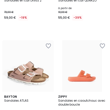
Sandales en cuir LAVES 2
Sandales en cuir QUARZO
à partir de
73,00 €
91,00 €
59,00 €
-19%
55,00 €
-39%
2
BAYTON
ZIPPY
Sandales ATLAS
Sandales en caoutchouc avec
Couleurs
double boucle