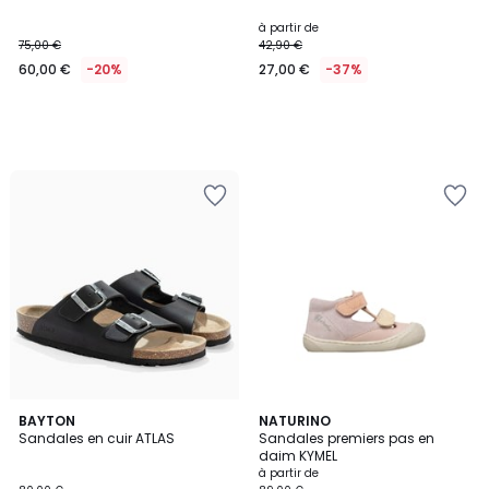
à partir de
75,00 €
42,90 €
60,00 €
-20%
27,00 €
-37%
2
BAYTON
2
NATURINO
Sandales en cuir ATLAS
Sandales premiers pas en
Couleurs
Couleurs
daim KYMEL
à partir de