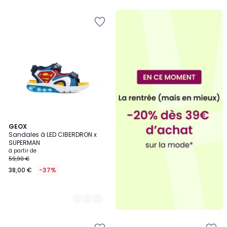
5
2
GEOX
Sandales à LED CIBERDRON x
Couleurs
SUPERMAN
à partir de
59,90 €
38,00 €
-37%