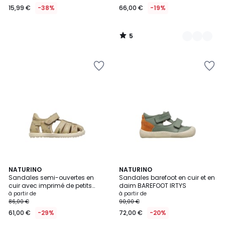
15,99 €
-38%
66,00 €
-19%
5
/
5
NATURINO
NATURINO
Sandales semi-ouvertes en
Sandales barefoot en cuir et en
cuir avec imprimé de petits
daim BAREFOOT IRTYS
poissons SEE
à partir de
à partir de
86,00 €
90,00 €
61,00 €
-29%
72,00 €
-20%