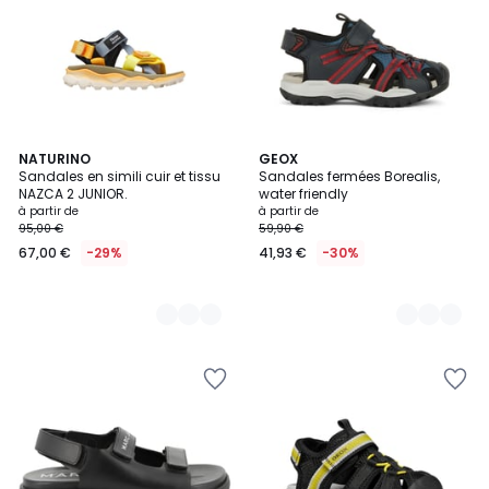
2
NATURINO
2
GEOX
Sandales en simili cuir et tissu
Sandales fermées Borealis,
Couleurs
Couleurs
NAZCA 2 JUNIOR.
water friendly
à partir de
à partir de
95,00 €
59,90 €
67,00 €
-29%
41,93 €
-30%