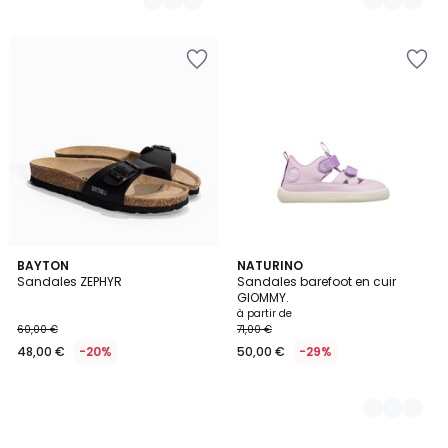
BAYTON
2
NATURINO
Sandales ZEPHYR
Sandales barefoot en cuir
Couleurs
GIOMMY.
à partir de
60,00 €
71,00 €
48,00 €
-20%
50,00 €
-29%