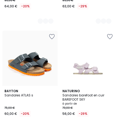
80,00 €
89,00 €
64,00 €
-20%
63,00 €
-29%
BAYTON
2
NATURINO
Sandales ATLAS s
Sandales barefoot en cuir
Couleurs
BAREFOOT SKY
à partir de
75,00 €
79,00 €
60,00 €
-20%
56,00 €
-29%