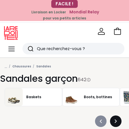
Mondial Relay
Livraison en Locker
pour vos petits articles
EN CE MOMENT
-20% dès 39€*
sur la mode
Voir
mon
La
panie
Redoute
Menu
Rechercher
Derniers
...
articles
Chaussures
Sandales
Sandales garçon
vus
642
Baskets
Boots, bottines
Précédent
Suivan