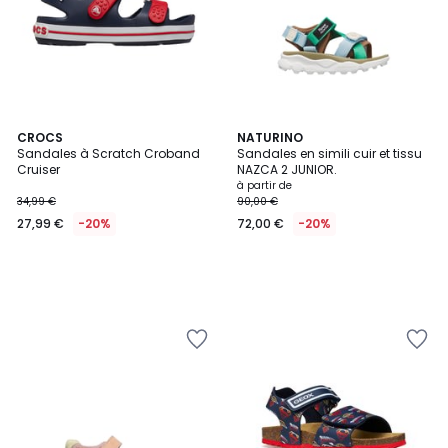
CROCS
NATURINO
Sandales à Scratch Croband
Sandales en simili cuir et tissu
Cruiser
NAZCA 2 JUNIOR.
à partir de
34,99 €
90,00 €
27,99 €
-20%
72,00 €
-20%