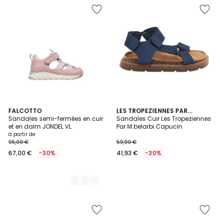
2
FALCOTTO
LES TROPEZIENNES PAR
Sandales semi-fermées en cuir
M.BELARBI
Sandales Cuir Les Tropeziennes
Couleurs
et en daim JONDEL VL.
Par M.belarbi Capucin
à partir de
95,00 €
59,90 €
67,00 €
-30%
41,93 €
-30%