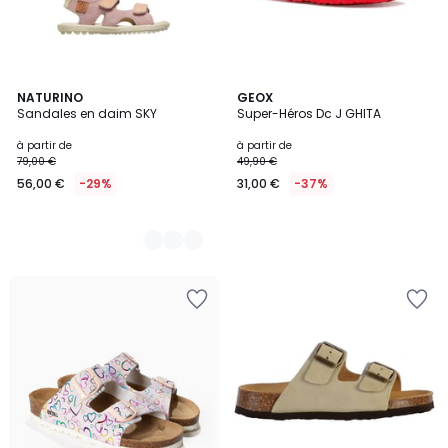
3
NATURINO
GEOX
Sandales en daim SKY
Super-Héros Dc J GHITA
Couleurs
à partir de
à partir de
79,00 €
49,90 €
56,00 €
-29%
31,00 €
-37%