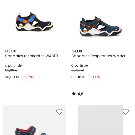
4,6
GEOX
GEOX
/ 5
Sandales respirantes WADER
Sandales Respirantes Wader
à partir de
à partir de
59,90 €
59,90 €
38,00 €
-37%
38,00 €
-37%
4,6
/
5