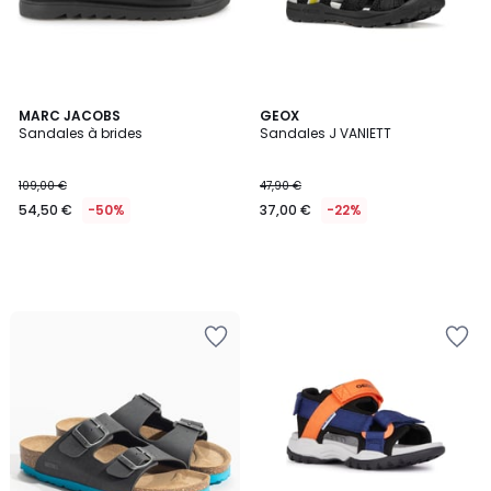
MARC JACOBS
GEOX
Sandales à brides
Sandales J VANIETT
109,00 €
47,90 €
54,50 €
-50%
37,00 €
-22%