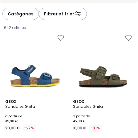
-
-
défiler
défiler
à
à
Catégories
Filtrer et trier
gauche
droite
642 articles
5
GEOX
2
GEOX
/
Sandales Ghita
Sandales Ghita
Couleurs
5
Prix
à partir de
à partir de
39,90 €
45,00 €
à
29,00 €
-27%
31,00 €
-31%
partir
de