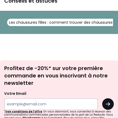
Conseils et astuces
Les chaussures filles : comment trouver des chaussures lé
Inscription
Profitez de -20%* sur votre première
newsletter
commande en vous inscrivant à notre
newsletter
Votre Email
OK
*Voir conditions de l'offre
. En vous abonnant, vous consentez à recevoir des
communications commerciales personnalisées de la part de La Redoute. Vous
pouvez vous
désabonner
à tout moment. Pour en savoir plus, consultez