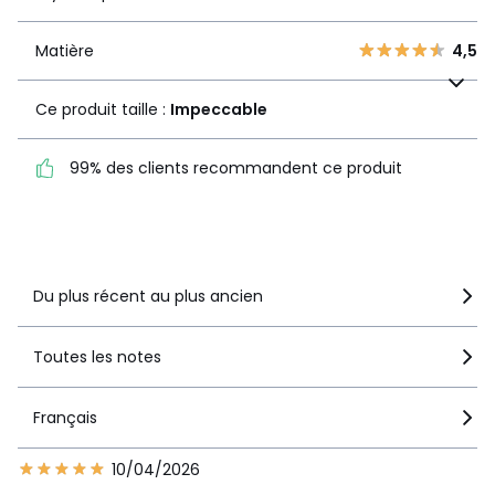
1
3
Matière
4,5
Matière
4,5
Ce produit taille :
Impeccable
Ce produit taille :
Impeccable
99% des clients
99% des clients recommandent ce produit
recommandent ce produit
Voir le détail de la note
Du plus récent au plus ancien
Toutes les notes
Français
10/04/2026