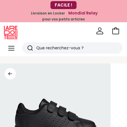
-20% dès 39€*
FACILE !
sur la mode
Mondial Relay
Livraison en Locker
pour vos petits articles
Voir
mon
La
panie
Redoute
Menu
Rechercher
Derniers
articles
vus