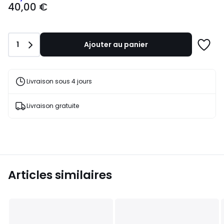
40,00 €
€.
Quantité
1
Ajouter au panier
Ajoute
à
une
liste
Livraison sous 4 jours
Livraison gratuite
Articles similaires