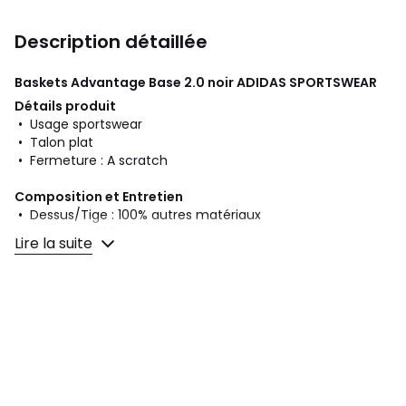
Description détaillée
Baskets Advantage Base 2.0 noir
ADIDAS SPORTSWEAR
Détails produit
• Usage sportswear
• Talon plat
• Fermeture : A scratch
Composition et Entretien
• Dessus/Tige : 100% autres matériaux
• Doublure : 100% textile
Lire la suite
• Semelle intérieure : 100% textile
• Semelle extérieure : 100% caoutchouc
Fiche produit relative aux qualités et caractéristiques
environnementales
• Origine de fabrication (piquage, montage, finition) :
Vietnam
Dernière mise à jour des informations : 02/04/2026