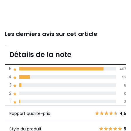
Les derniers avis sur cet article
4,8
Détails de la note
(470)
moyenne des avis
5
407
dans toutes les
4
52
langues
3
8
Informations,
2
0
La Redoute s'engage
1
3
Rapport
5
407
4,5
qualité-prix
4
52
Rapport qualité-prix
4,5
3
8
Style du produit
5
2
Style du produit
5
0