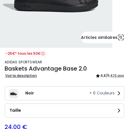
Articles similaires
-25€* tous les 50€
ADIDAS SPORTSWEAR
Baskets Advantage Base 2.0
Voir la description
4,8
/5
470 avis
Noir
+
6
Couleurs
Taille
24,00 €
40,00