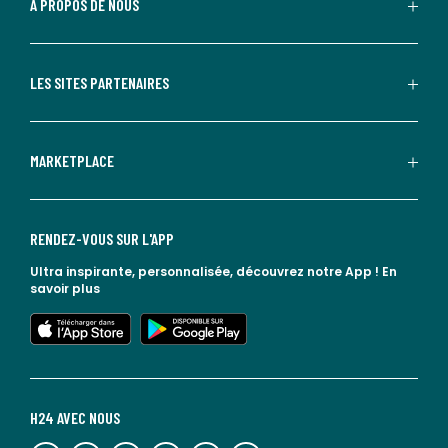
À PROPOS DE NOUS
LES SITES PARTENAIRES
MARKETPLACE
RENDEZ-VOUS SUR L'APP
Ultra inspirante, personnalisée, découvrez notre App !
En
savoir plus
lien vers l'app store
lien vers google play
H24 AVEC NOUS
lien vers l'espace réseaux sociaux
lien vers l'espace réseaux sociaux
lien vers l'espace réseaux sociaux
lien vers l'espace réseaux sociaux
lien vers l'espace réseaux sociaux
lien vers le blog la redoute