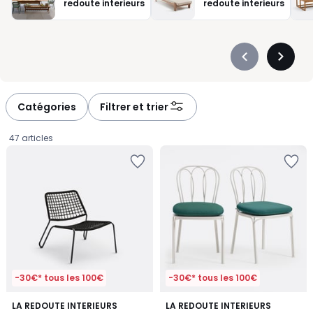
redoute interieurs
redoute interieurs
Précédent
Suivan
-
-
défiler
défiler
à
à
Catégories
Filtrer et trier
gauche
droite
47 articles
-30€* tous les 100€
-30€* tous les 100€
4,9
LA REDOUTE INTERIEURS
LA REDOUTE INTERIEURS