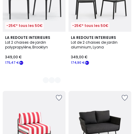
-25€* tous les 50€
-25€* tous les 50€
2
LA REDOUTE INTERIEURS
LA REDOUTE INTERIEURS
Lot 2 chaises de jardin
Lot de 2 chaises de jardin
Couleurs
polypropylène, Brooklyn
aluminium, Lyona
349,00 €
349,00 €
175,47 €
174,90 €