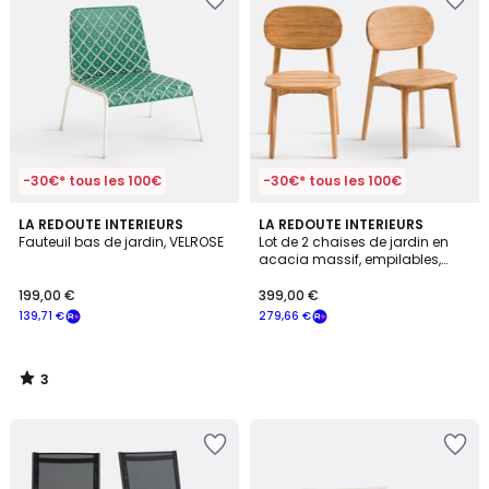
-30€* tous les 100€
-30€* tous les 100€
3
LA REDOUTE INTERIEURS
LA REDOUTE INTERIEURS
/
Fauteuil bas de jardin, VELROSE
Lot de 2 chaises de jardin en
5
acacia massif, empilables,
ROSIE
199,00 €
399,00 €
139,71 €
279,66 €
3
/
5