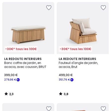
-30€* tous les 100€
-30€* tous les 100€
2,3
3,8
LA REDOUTE INTERIEURS
LA REDOUTE INTERIEURS
/ 5
/ 5
Banc coffre de jardin, en
Fauteuil d'angle de jardin,
acacia, avec coussin, BRUT
acacia, Brut
399,00 €
499,00 €
279,96 €
351,76 €
2,3
3,8
/
/
5
5