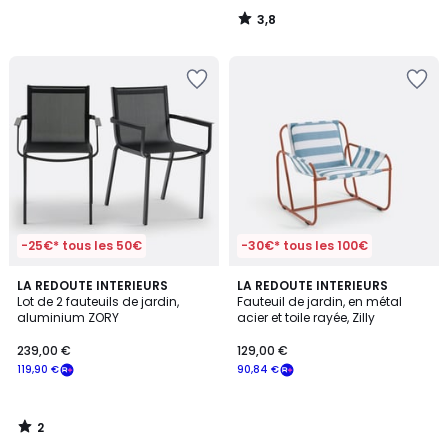
3,8
/
5
-25€* tous les 50€
-30€* tous les 100€
2
LA REDOUTE INTERIEURS
LA REDOUTE INTERIEURS
/
Lot de 2 fauteuils de jardin,
Fauteuil de jardin, en métal
5
aluminium ZORY
acier et toile rayée, Zilly
239,00 €
129,00 €
119,90 €
90,84 €
2
/