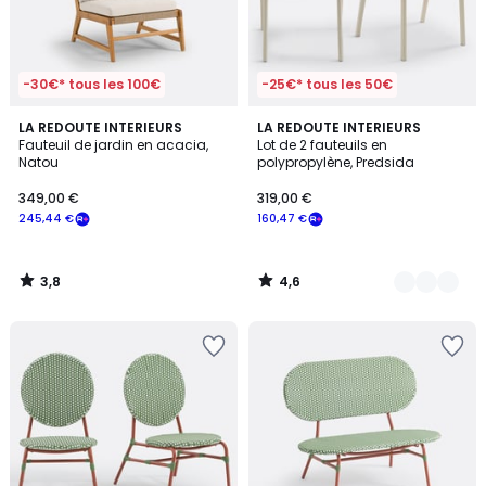
-30€* tous les 100€
-25€* tous les 50€
3,8
4,6
LA REDOUTE INTERIEURS
2
LA REDOUTE INTERIEURS
/ 5
/ 5
Fauteuil de jardin en acacia,
Lot de 2 fauteuils en
Couleurs
Natou
polypropylène, Predsida
349,00 €
319,00 €
245,44 €
160,47 €
3,8
4,6
/
/
5
5