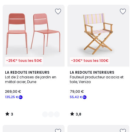
5
-25€* tous les 50€
-30€* tous les 100€
3
3,8
2
LA REDOUTE INTERIEURS
LA REDOUTE INTERIEURS
/
/ 5
Lot de 2 chaises de jardin en
Fauteuil producteur acacia et
Couleurs
5
métal acier, Dune
toile, Veniza
269,00 €
79,00 €
135,25 €
55,42 €
3
3,8
/
/
5
5