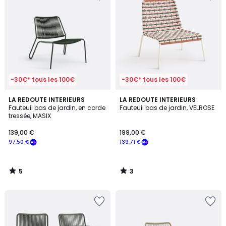
-30€* tous les 100€
-30€* tous les 100€
5
3
LA REDOUTE INTERIEURS
LA REDOUTE INTERIEURS
/
/
Fauteuil bas de jardin, en corde
Fauteuil bas de jardin, VELROSE
5
5
tressée, MASIX
139,00 €
199,00 €
97,50 €
139,71 €
5
3
/
/
5
5