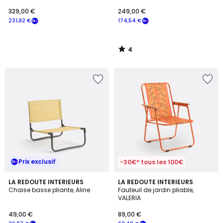
LACOMO
329,00 €
249,00 €
231,92 €
174,54 €
4
/
5
Prix exclusif
-30€* tous les 100€
3,7
3,7
LA REDOUTE INTERIEURS
LA REDOUTE INTERIEURS
/ 5
/ 5
Chaise basse pliante, Aline
Fauteuil de jardin pliable,
VALERIA
49,00 €
89,00 €