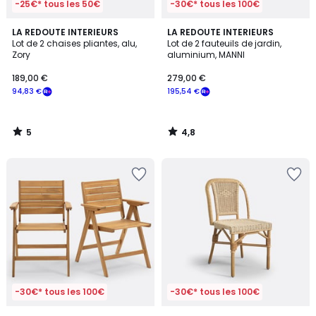
-25€* tous les 50€
-30€* tous les 100€
5
4,8
LA REDOUTE INTERIEURS
LA REDOUTE INTERIEURS
/
/ 5
Lot de 2 chaises pliantes, alu,
Lot de 2 fauteuils de jardin,
5
Zory
aluminium, MANNI
189,00 €
279,00 €
94,83 €
195,54 €
5
4,8
/
/
5
5
-30€* tous les 100€
-30€* tous les 100€