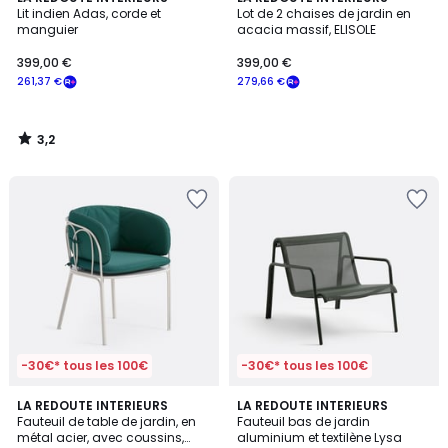
/ 5
Lit indien Adas, corde et
Lot de 2 chaises de jardin en
manguier
acacia massif, ELISOLE
399,00 €
399,00 €
261,37 €
279,66 €
3,2
/
5
-30€* tous les 100€
-30€* tous les 100€
4
LA REDOUTE INTERIEURS
LA REDOUTE INTERIEURS
/
Fauteuil de table de jardin, en
Fauteuil bas de jardin
5
métal acier, avec coussins,
aluminium et textilène Lysa