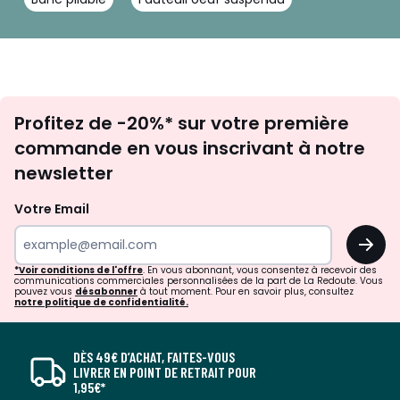
Inscription
Profitez de -20%* sur votre première
newsletter
commande en vous inscrivant à notre
newsletter
Votre Email
OK
*Voir conditions de l'offre
. En vous abonnant, vous consentez à recevoir des
communications commerciales personnalisées de la part de La Redoute. Vous
pouvez vous
désabonner
à tout moment. Pour en savoir plus, consultez
notre politique de confidentialité.
DÈS 49€ D’ACHAT, FAITES-VOUS
LIVRER EN POINT DE RETRAIT POUR
1,95€*