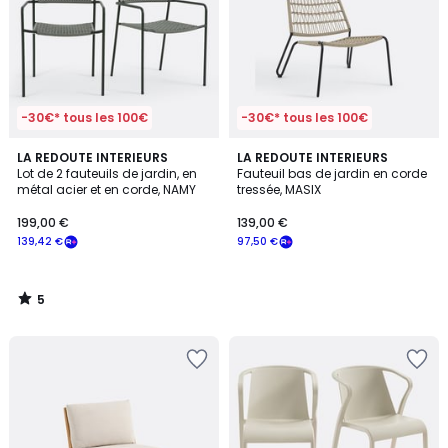
-30€* tous les 100€
-30€* tous les 100€
5
LA REDOUTE INTERIEURS
LA REDOUTE INTERIEURS
/
Lot de 2 fauteuils de jardin, en
Fauteuil bas de jardin en corde
5
métal acier et en corde, NAMY
tressée, MASIX
199,00 €
139,00 €
139,42 €
97,50 €
5
/
5