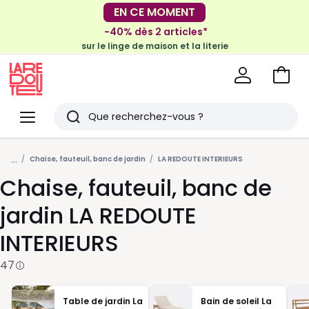
EN CE MOMENT
-30€ tous les 100€*
-40% dès 2 articles*
sur le meuble & la déco
sur le linge de maison et la literie
Voir
mon
La
panie
Redoute
Menu
Rechercher
Derniers
...
articles
Chaise, fauteuil, banc de jardin
LA REDOUTE INTERIEURS
Chaise, fauteuil, banc de
vus
jardin LA REDOUTE
INTERIEURS
47
Table de jardin La
Bain de soleil La