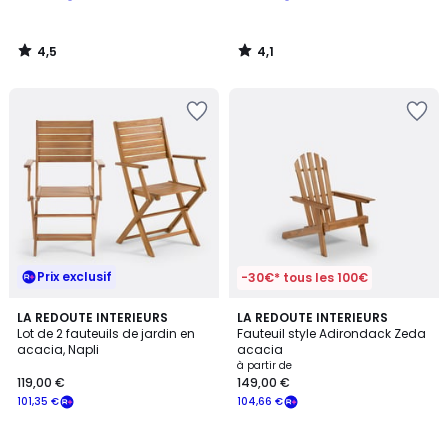
4,5
4,1
/
/
5
5
Prix exclusif
-30€* tous les 100€
4,6
4
LA REDOUTE INTERIEURS
3
LA REDOUTE INTERIEURS
/ 5
/
Lot de 2 fauteuils de jardin en
Fauteuil style Adirondack Zeda
Couleurs
5
acacia, Napli
acacia
à partir de
119,00 €
149,00 €
101,35 €
104,66 €