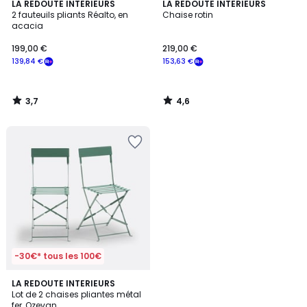
3,7
4,6
LA REDOUTE INTERIEURS
LA REDOUTE INTERIEURS
/ 5
/ 5
2 fauteuils pliants Réalto, en
Chaise rotin
acacia
199,00 €
219,00 €
139,84 €
153,63 €
3,7
4,6
/
/
5
5
-30€* tous les 100€
4,3
2
LA REDOUTE INTERIEURS
/ 5
Lot de 2 chaises pliantes métal
Couleurs
fer, Ozevan