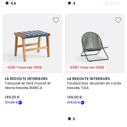
4,6
4
/
/
5
5
-30€* tous les 100€
-30€* tous les 100€
5
LA REDOUTE INTERIEURS
LA REDOUTE INTERIEURS
/
Tabouret en teck massif et
Fauteuil bas de jardin en corde
5
résine tressée, BIANCA
tressée, TULA
149,00 €
149,00 €
104,68 €
104,50 €
5
/
5