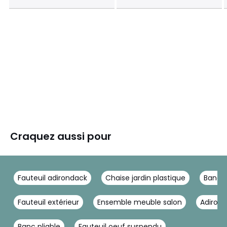
Craquez aussi pour
Fauteuil adirondack
Chaise jardin plastique
Banc e
Fauteuil extérieur
Ensemble meuble salon
Adiron
Banc pliable
Fauteuil oeuf suspendu