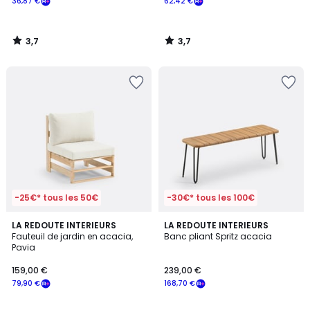
36,87 €
62,42 €
3,7
3,7
/
/
5
5
-25€* tous les 50€
-30€* tous les 100€
3,8
LA REDOUTE INTERIEURS
LA REDOUTE INTERIEURS
/ 5
Fauteuil de jardin en acacia,
Banc pliant Spritz acacia
Pavia
159,00 €
239,00 €
79,90 €
168,70 €