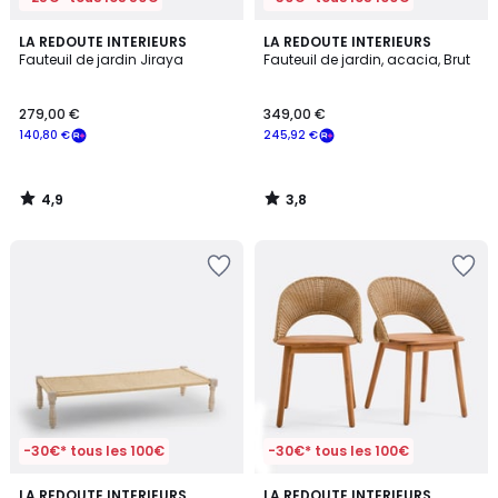
4,9
3,8
LA REDOUTE INTERIEURS
LA REDOUTE INTERIEURS
/ 5
/ 5
Fauteuil de jardin Jiraya
Fauteuil de jardin, acacia, Brut
279,00 €
349,00 €
140,80 €
245,92 €
4,9
3,8
/
/
5
5
-30€* tous les 100€
-30€* tous les 100€
3,2
LA REDOUTE INTERIEURS
LA REDOUTE INTERIEURS