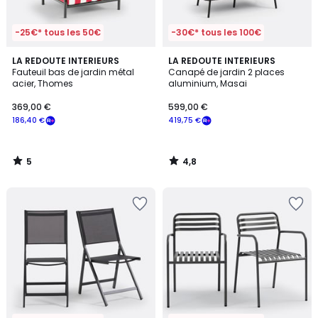
-25€* tous les 50€
-30€* tous les 100€
5
4,8
LA REDOUTE INTERIEURS
LA REDOUTE INTERIEURS
/
/ 5
Fauteuil bas de jardin métal
Canapé de jardin 2 places
5
acier, Thomes
aluminium, Masai
369,00 €
599,00 €
186,40 €
419,75 €
5
4,8
/
/
5
5