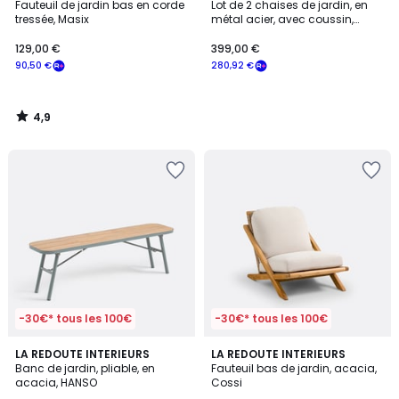
/ 5
Fauteuil de jardin bas en corde
Lot de 2 chaises de jardin, en
tressée, Masix
métal acier, avec coussin,
129,00
LACOMO
129,00 €
399,00 €
€
90,50 €
280,92 €
souscrivez
à
notre
4,9
programme
/
5
pour
payer
à
la
place
90,50
€.
-30€* tous les 100€
-30€* tous les 100€
3
4,8
LA REDOUTE INTERIEURS
LA REDOUTE INTERIEURS
/
/ 5
Banc de jardin, pliable, en
Fauteuil bas de jardin, acacia,
5
acacia, HANSO
Cossi