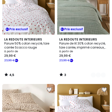
Prix exclusif
Prix exclusif
4,5
3
LA REDOUTE INTERIEURS
2
LA REDOUTE INTERIEURS
/ 5
/
Parure 50% coton recyclé, taie
Parure de lit 30% coton recyclé,
Couleurs
5
carrée Scacco rouge
taie carrée, imprimé carreaux,
LESIA
à partir de
à partir de
29,99 €
29,99 €
23,99 €
23,99 €
4,5
3
/
/
5
5