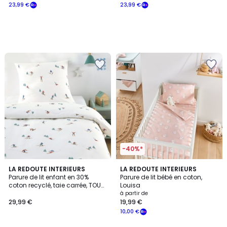
23,99 €
23,99 €
-40%*
4
LA REDOUTE INTERIEURS
LA REDOUTE INTERIEURS
/
Parure de lit enfant en 30%
Parure de lit bébé en coton,
5
coton recyclé, taie carrée, TOUT
Louisa
SCHUSS
à partir de
29,99 €
19,99 €
10,00 €