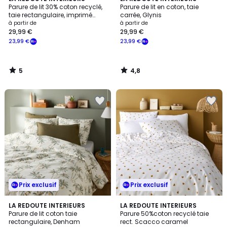
/
/ 5
Parure de lit 30% coton recyclé,
Parure de lit en coton, taie
5
taie rectangulaire, imprimé
carrée, Glynis
palmiers, PARADELA
à partir de
à partir de
29,99 €
29,99 €
23,99 €
23,99 €
5
4,8
/
/
5
5
Prix exclusif
Prix exclusif
4,9
5
LA REDOUTE INTERIEURS
LA REDOUTE INTERIEURS
/ 5
/
Parure de lit coton taie
Parure 50%coton recyclé taie
5
rectangulaire, Denham
rect. Scacco caramel