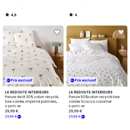
4,6
4
/
/
5
5
Prix exclusif
Prix exclusif
4,5
LA REDOUTE INTERIEURS
LA REDOUTE INTERIEURS
/ 5
Parure de lit 30% coton recyclé,
Parure 50%coton recyclé taie
taie carrée, imprimé palmiers,
carrée Scacco caramel
PARADELA
à partir de
à partir de
29,99 €
29,99 €
23,99 €
23,99 €