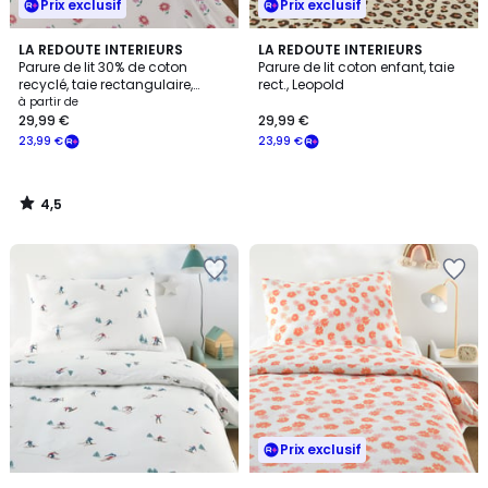
Prix exclusif
Prix exclusif
4,5
LA REDOUTE INTERIEURS
LA REDOUTE INTERIEURS
/ 5
Parure de lit 30% de coton
Parure de lit coton enfant, taie
recyclé, taie rectangulaire,
rect., Leopold
DANYA
à partir de
29,99 €
29,99 €
23,99 €
23,99 €
4,5
/
5
Prix exclusif