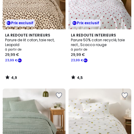
Prix exclusif
Prix exclusif
4,9
4,5
LA REDOUTE INTERIEURS
LA REDOUTE INTERIEURS
/ 5
/ 5
Parure de lit coton, taie rect,
Parure 50% coton recyclé, taie
Leopold
rect., Scacco rouge
à partir de
à partir de
29,99 €
29,99 €
23,99 €
23,99 €
4,9
4,5
/
/
5
5