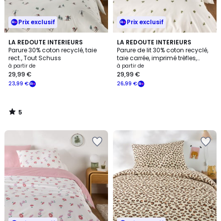
Prix exclusif
Prix exclusif
5
LA REDOUTE INTERIEURS
LA REDOUTE INTERIEURS
/
Parure 30% coton recyclé, taie
Parure de lit 30% coton recyclé,
5
rect., Tout Schuss
taie carrée, imprimé trèfles,
LUCKY CLOVER
à partir de
à partir de
29,99 €
29,99 €
23,99 €
26,99 €
5
/
5