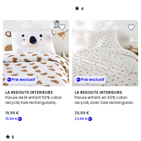
4
/
5
Prix exclusif
Prix exclusif
5
LA REDOUTE INTERIEURS
LA REDOUTE INTERIEURS
/
Parure de lit enfant 50% coton
Parure enfant, en 50% coton
5
recyclé, taie rectangulaire,
recyclé, avec taie rectangulaire,
KOALA
Scacco caramel
19,99 €
29,99 €
15,99 €
23,99 €
5
/