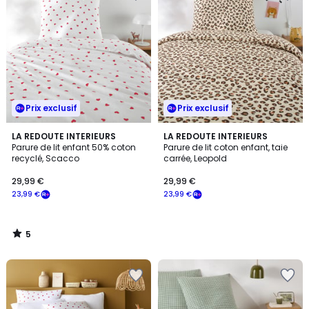
Prix exclusif
Prix exclusif
5
LA REDOUTE INTERIEURS
LA REDOUTE INTERIEURS
/
Parure de lit enfant 50% coton
Parure de lit coton enfant, taie
5
recyclé, Scacco
carrée, Leopold
29,99 €
29,99 €
23,99 €
23,99 €
5
/
5