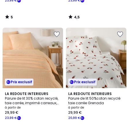
23,99 €
23,99 €
5
4,5
/
/
5
5
Prix exclusif
Prix exclusif
4,7
LA REDOUTE INTERIEURS
LA REDOUTE INTERIEURS
/ 5
Parure de lit 30% coton recyclé,
Parure de lit 50%coton recyclé
taie carrée, imprimé carreaux,
taie carrée Grenada
LESIA
à partir de
à partir de
29,99 €
29,99 €
23,99 €
20,99 €