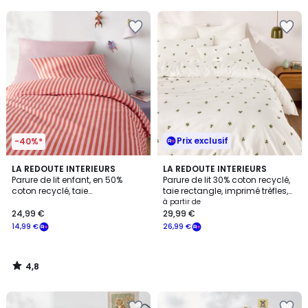
5
5
Prix exclusif
-40%*
4,8
LA REDOUTE INTERIEURS
LA REDOUTE INTERIEURS
/ 5
Parure de lit enfant, en 50%
Parure de lit 30% coton recyclé,
coton recyclé, taie
taie rectangle, imprimé trèfles,
rectangulaire, SACHA ROSE
LUCKY CLOVER
à partir de
24,99 €
29,99 €
14,99 €
26,99 €
4,8
/
5