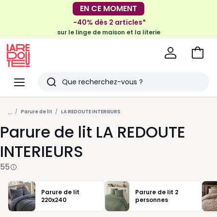
-40% dès 2 articles*
EN CE MOMENT
sur le linge de maison et la literie
-30€ tous les 100€*
sur le meuble & la déco
Voir
mon
La
panie
Redoute
Menu
Rechercher
Derniers
...
articles
Parure de lit
LA REDOUTE INTERIEURS
Parure de lit LA REDOUTE
vus
INTERIEURS
55
Parure de lit
Parure de lit 2
220x240
personnes