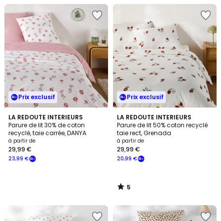
Prix exclusif
Prix exclusif
5
LA REDOUTE INTERIEURS
LA REDOUTE INTERIEURS
/
Parure de lit 30% de coton
Parure de lit 50% coton recyclé
5
recyclé, taie carrée, DANYA
taie rect, Grenada
à partir de
à partir de
29,99 €
29,99 €
23,99 €
20,99 €
5
/
5