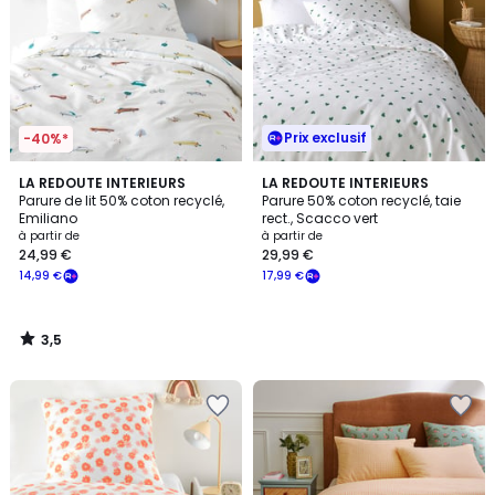
Prix exclusif
-40%*
3,5
LA REDOUTE INTERIEURS
LA REDOUTE INTERIEURS
/ 5
Parure de lit 50% coton recyclé,
Parure 50% coton recyclé, taie
Emiliano
rect., Scacco vert
à partir de
à partir de
24,99 €
29,99 €
14,99 €
17,99 €
3,5
/
5