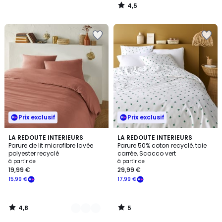
4,5
/
5
Prix exclusif
Prix exclusif
4,8
5
4
LA REDOUTE INTERIEURS
LA REDOUTE INTERIEURS
/ 5
/
Parure de lit microfibre lavée
Parure 50% coton recyclé, taie
Couleurs
5
polyester recyclé
carrée, Scacco vert
à partir de
à partir de
19,99 €
29,99 €
15,99 €
17,99 €
4,8
5
/
/
5
5