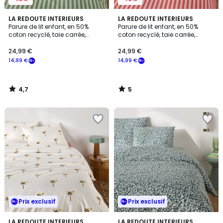
4,7
5
LA REDOUTE INTERIEURS
LA REDOUTE INTERIEURS
/ 5
/
Parure de lit enfant, en 50%
Parure de lit enfant, en 50%
5
coton recyclé, taie carrée,
coton recyclé, taie carrée,
SACHA VERT
SACHA ROSE
24,99 €
24,99 €
14,99 €
14,99 €
4,7
5
/
/
5
5
Prix exclusif
Prix exclusif
5
4,8
LA REDOUTE INTERIEURS
LA REDOUTE INTERIEURS