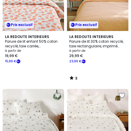
Prix exclusif
Prix exclusif
3
LA REDOUTE INTERIEURS
LA REDOUTE INTERIEURS
/
Parure de lit enfant 50% coton
Parure de lit 30% coton recyclé,
5
recyclé, taie carrée,
taie rectangulaire, imprimé
MARGUERITES
carreaux, LESIA
à partir de
à partir de
19,99 €
29,99 €
15,99 €
23,99 €
3
/
5