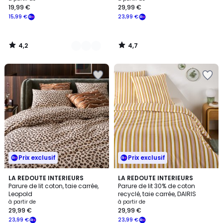
19,99 €
29,99 €
à
15,99 €
23,99 €
partir
de
19,99
4,2
4,7
€
/
/
5
5
souscrivez
à
notre
programme
pour
payer
à
la
place
15,99
Prix exclusif
Prix exclusif
€.
4,6
4
LA REDOUTE INTERIEURS
LA REDOUTE INTERIEURS
/ 5
/
Parure de lit coton, taie carrée,
Parure de lit 30% de coton
5
Leopold
recyclé, taie carrée, DAIRIS
à partir de
à partir de
29,99 €
29,99 €
23,99 €
23,99 €