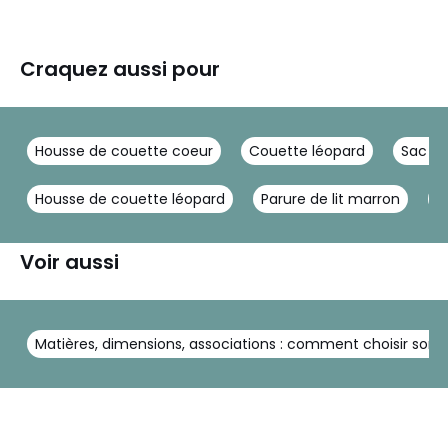
Craquez aussi pour
Housse de couette coeur
Couette léopard
Sac de
Housse de couette léopard
Parure de lit marron
T
Voir aussi
Matières, dimensions, associations : comment choisir son li