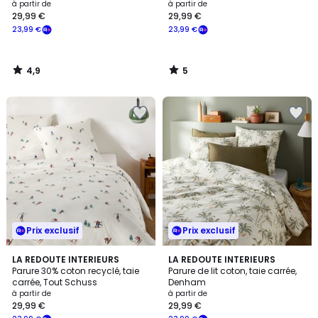
à partir de
à partir de
29,99 €
29,99 €
23,99 €
23,99 €
4,9
5
/
/
5
5
Prix exclusif
Prix exclusif
5
4,5
LA REDOUTE INTERIEURS
LA REDOUTE INTERIEURS
/
/ 5
Parure 30% coton recyclé, taie
Parure de lit coton, taie carrée,
5
carrée, Tout Schuss
Denham
à partir de
à partir de
29,99 €
29,99 €