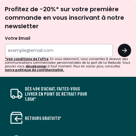
Inscription
Profitez de -20%* sur votre première
newsletter
commande en vous inscrivant à notre
newsletter
Votre Email
OK
*Voir conditions de l'offre
. En vous abonnant, vous consentez à recevoir des
communications commerciales personnalisées de la part de La Redoute. Vous
pouvez vous
désabonner
à tout moment. Pour en savoir plus, consultez
notre politique de confidentialité.
DÈS 49€ D’ACHAT, FAITES-VOUS
LIVRER EN POINT DE RETRAIT POUR
1,95€*
RETOURS GRATUITS*