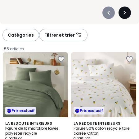
Précédent
Suivan
-
-
défiler
défiler
à
à
Catégories
Filtrer et trier
gauche
droite
55 articles
Prix exclusif
Prix exclusif
4,2
4,7
4
LA REDOUTE INTERIEURS
LA REDOUTE INTERIEURS
/ 5
/ 5
Parure de lit microfibre lavée
Parure 50% coton recyclé, taie
Couleurs
polyester recyclé
carrée, Citron
Prix
à partir de
à partir de