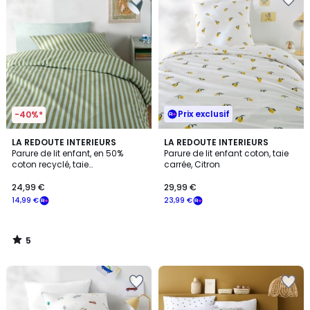
Prix exclusif
-40%*
5
LA REDOUTE INTERIEURS
LA REDOUTE INTERIEURS
/
Parure de lit enfant, en 50%
Parure de lit enfant coton, taie
5
coton recyclé, taie
carrée, Citron
rectangulaire, SACHA VERT
24,99 €
29,99 €
14,99 €
23,99 €
5
/
5