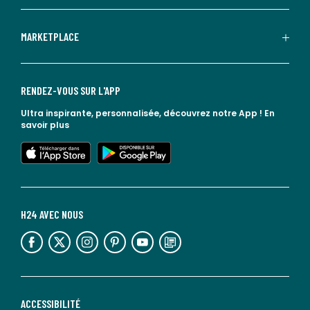
MARKETPLACE
RENDEZ-VOUS SUR L'APP
Ultra inspirante, personnalisée, découvrez notre App !
En
savoir plus
lien vers l'app store
lien vers google play
H24 AVEC NOUS
lien vers l'espace réseaux sociaux
lien vers l'espace réseaux sociaux
lien vers l'espace réseaux sociaux
lien vers l'espace réseaux sociaux
lien vers l'espace réseaux sociaux
lien vers le blog la redoute
ACCESSIBILITÉ