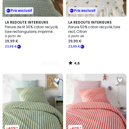
Prix exclusif
Prix exclusif
4,6
2
LA REDOUTE INTERIEURS
LA REDOUTE INTERIEURS
/ 5
Parure de lit 30% coton recyclé,
Parure 50% coton recyclé, taie
Couleurs
taie rectangulaire, imprimé
rect, Citron
carreaux, LESIA
à partir de
à partir de
29,99 €
29,99 €
23,99 €
23,99 €
4,6
/
5
-40%*
-40%*