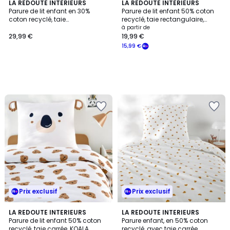
LA REDOUTE INTERIEURS
LA REDOUTE INTERIEURS
Parure de lit enfant en 30%
Parure de lit enfant 50% coton
coton recyclé, taie
recyclé, taie rectangulaire,
rectangulaire, TOUT SCHUSS
MARGUERITES
à partir de
29,99 €
19,99 €
15,99 €
Prix exclusif
Prix exclusif
LA REDOUTE INTERIEURS
LA REDOUTE INTERIEURS
Parure de lit enfant 50% coton
Parure enfant, en 50% coton
recyclé, taie carrée, KOALA
recyclé, avec taie carrée,