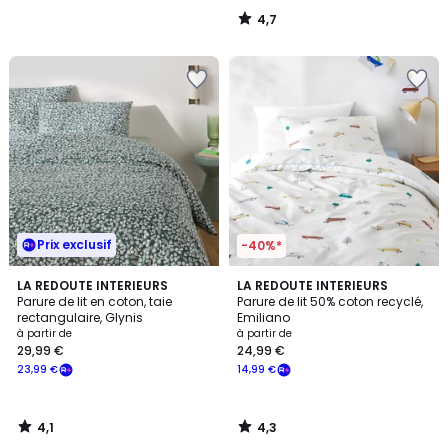
4,7
/
5
Prix exclusif
-40%*
4,1
4,3
LA REDOUTE INTERIEURS
LA REDOUTE INTERIEURS
/ 5
/ 5
Parure de lit en coton, taie
Parure de lit 50% coton recyclé,
rectangulaire, Glynis
Emiliano
à partir de
à partir de
29,99 €
24,99 €
23,99 €
14,99 €
4,1
4,3
/
/