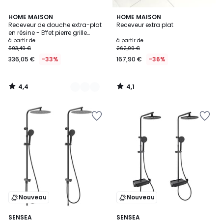
4,4
4,1
2
HOME MAISON
HOME MAISON
/ 5
/ 5
Receveur de douche extra-plat
Receveur extra plat
Couleurs
en résine - Effet pierre grille
linéaire chrome
à partir de
à partir de
503,49 €
262,09 €
336,05 €
-33%
167,90 €
-36%
4,4
4,1
/
/
5
5
Nouveau
Nouveau
2
SENSEA
2
SENSEA