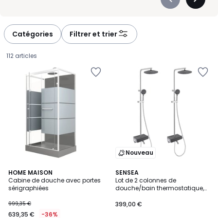
Précédent
Suivan
-
-
défiler
défiler
à
à
Catégories
Filtrer et trier
gauche
droite
112 articles
Nouveau
3,8
HOME MAISON
SENSEA
/ 5
Cabine de douche avec portes
Lot de 2 colonnes de
sérigraphiées
douche/bain thermostatique,
639,35
EASY
999,35 €
399,00 €
€
639,35 €
-36%
au