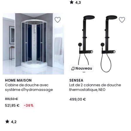
4,3
/
5
Nouveau
4,2
HOME MAISON
SENSEA
/ 5
Cabine de douche avec
Lot de 2 colonnes de douche
système d'hydromassage
thermostatique, NEO
816,50 €
499,00 €
521,85 €
-36%
4,2
/
5