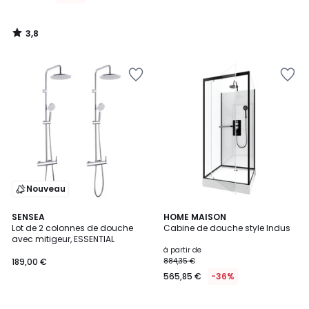
lieu
de
3,8
999,35
/
5
€
36%
de
réduction
appliquée.
Nouveau
4,3
SENSEA
HOME MAISON
/ 5
Lot de 2 colonnes de douche
Cabine de douche style Indus
avec mitigeur, ESSENTIAL
à partir de
189,00 €
884,35 €
565,85 €
-36%