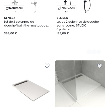
Nouveau
Nouveau
SENSEA
2
SENSEA
Lot de 2 colonnes de
Lot de 2 colonnes de douche
Couleurs
douche/bain thermostatique,
sans robinet, STUDIO
ICONE
à partir de
399,00 €
199,00 €