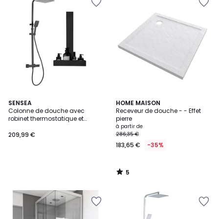
5
SENSEA
HOME MAISON
/
Colonne de douche avec
Receveur de douche - - Effet
5
robinet thermostatique et
pierre
étagère, STUDIO
à partir de
209,99 €
286,35 €
183,65 €
-35%
5
/
5