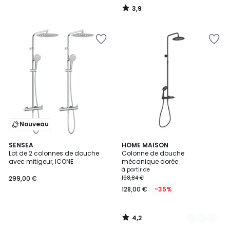
3,9
/
5
Nouveau
4,2
SENSEA
2
HOME MAISON
/ 5
Lot de 2 colonnes de douche
Colonne de douche
Couleurs
avec mitigeur, ICONE
mécanique dorée
à partir de
299,00 €
198,84 €
128,00 €
-35%
4,2
/
5