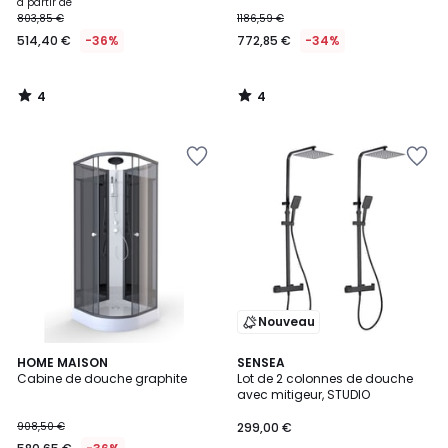
à partir de
803,85 €
1186,59 €
514,40 €
-36%
772,85 €
-34%
4
4
/
/
5
5
Nouveau
4,4
HOME MAISON
2
SENSEA
/ 5
Cabine de douche graphite
Lot de 2 colonnes de douche
Couleurs
avec mitigeur, STUDIO
908,50 €
299,00 €