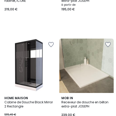
robinet, ICONE
extra-plat JOSEPH
à partir de
219,00 €
195,00 €
4,8
HOME MAISON
MOB IN
/ 5
Cabine de Douche Black Mirror
Receveur de douche en béton
2 Rectangle
extra-plat JOSEPH
1315,49 €
239,00 €