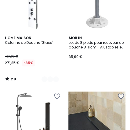
2,8
2
HOME MAISON
MOB IN
/ 5
Colonne de Douche 'Glass'
Lot de 8 pieds pour receveur de
Couleurs
douche 8-11cm - Ajustables en
hauteur LYRA
424,35 €
35,90 €
271,85 €
-35%
2,8
/
5