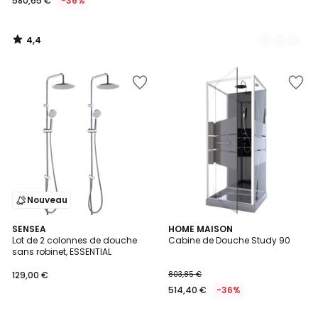
580,65 €
-36%
4,4
/
5
Nouveau
3,9
SENSEA
HOME MAISON
/ 5
Lot de 2 colonnes de douche
Cabine de Douche Study 90
sans robinet, ESSENTIAL
129,00 €
803,85 €
514,40 €
-36%