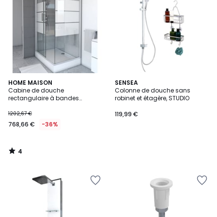
4
HOME MAISON
SENSEA
/
Cabine de douche
Colonne de douche sans
5
rectangulaire à bandes
robinet et étagère, STUDIO
laquées
1202,67 €
119,99 €
768,66 €
-36%
4
/
5