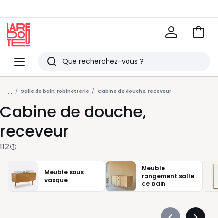
Voir
mon
La
panie
Redoute
Menu
Rechercher
Derniers
...
articles
Salle de bain, robinetterie
Cabine de douche, receveur
Cabine de douche,
vus
receveur
112
Meuble
Meuble sous
rangement salle
vasque
de bain