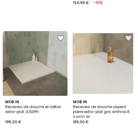
134,99 €
-10%
MOB IN
2
MOB IN
Receveur de douche en béton
Receveur de douche aspect
Couleurs
extra-plat JOSEPH
pierre extra-plat gris anthracite
- Bonde incluse SOMA
à partir de
195,00 €
189,00 €