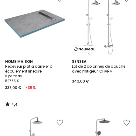
Nouveau
4,4
HOME MAISON
SENSEA
/ 5
Receveur plat à carreler à
Lot de 2 colonnes de douche
écoulement linéaire
avec mitigeur, CHARM
à partir de
527,85 €
349,00 €
338,00 €
-35%
4,4
/
5