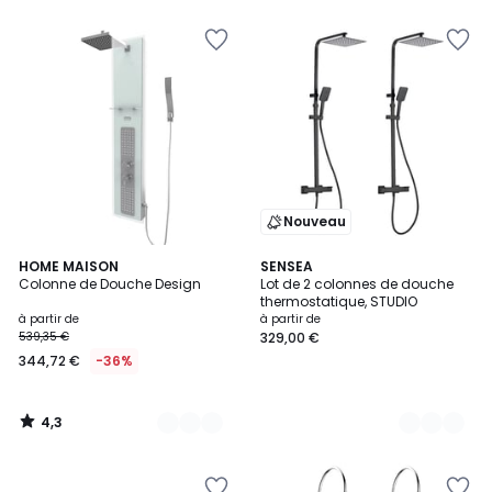
Nouveau
4,3
2
HOME MAISON
2
SENSEA
/ 5
Colonne de Douche Design
Lot de 2 colonnes de douche
Couleurs
Couleurs
thermostatique, STUDIO
à partir de
à partir de
539,35 €
329,00 €
344,72 €
-36%
4,3
/
5