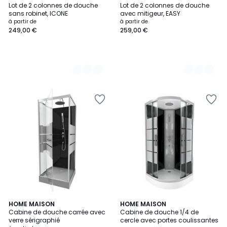
Lot de 2 colonnes de douche
Lot de 2 colonnes de douche
Couleurs
Couleurs
sans robinet, ICONE
avec mitigeur, EASY
à partir de
à partir de
249,00 €
259,00 €
4
4
HOME MAISON
HOME MAISON
/
/
Cabine de douche carrée avec
Cabine de douche 1/4 de
5
5
verre sérigraphié
cercle avec portes coulissantes