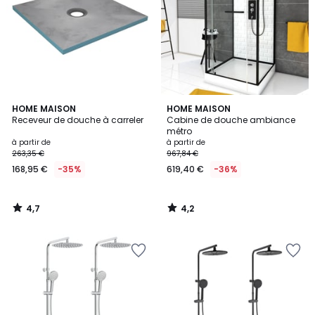
4,7
4,2
HOME MAISON
HOME MAISON
/ 5
/ 5
Receveur de douche à carreler
Cabine de douche ambiance
métro
à partir de
à partir de
263,35 €
967,84 €
168,95 €
-35%
619,40 €
-36%
4,7
4,2
/
/
5
5