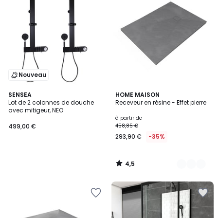
Nouveau
4,5
SENSEA
3
HOME MAISON
/ 5
Lot de 2 colonnes de douche
Receveur en résine - Effet pierre
Couleurs
avec mitigeur, NEO
à partir de
499,00 €
458,85 €
293,90 €
-35%
4,5
/
5