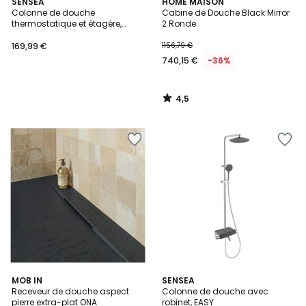
4,5
SENSEA
HOME MAISON
/ 5
Colonne de douche
Cabine de Douche Black Mirror
thermostatique et étagère,
2 Ronde
ESSENTIAL
169,99 €
1156,79 €
740,15 €
-36%
4,5
/
5
4
MOB IN
SENSEA
Receveur de douche aspect
Colonne de douche avec
Couleurs
pierre extra-plat ONA
robinet, EASY