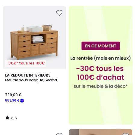
5
-30€* tous les 100€
3,6
LA REDOUTE INTERIEURS
/ 5
Meuble sous vasque, Sedna
789,00 €
553,96 €
3,6
/
5