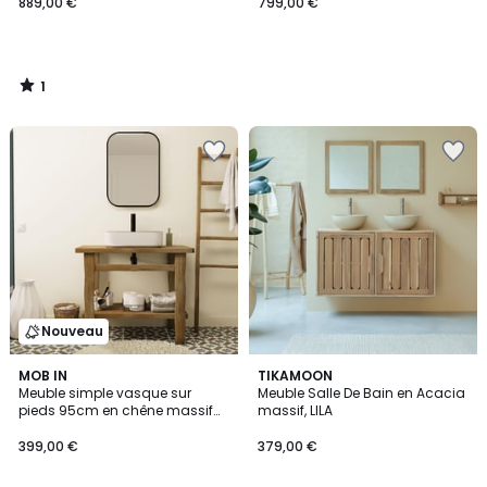
889,00 €
799,00 €
1
/
5
Nouveau
MOB IN
TIKAMOON
Meuble simple vasque sur
Meuble Salle De Bain en Acacia
pieds 95cm en chêne massif
massif, LILA
esprit établi OFICIO
399,00 €
379,00 €