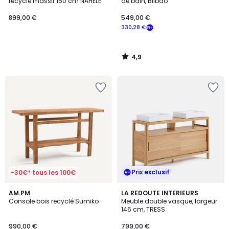
recyclé massif 150 cm NAHELE
de bain, Bilbao
899,00 €
549,00 €
330,28 €
4,9
/
5
Prix exclusif
-30€* tous les 100€
4,7
AM.PM
LA REDOUTE INTERIEURS
/ 5
Console bois recyclé Sumiko
Meuble double vasque, largeur
146 cm, TRESS
990,00 €
799,00 €