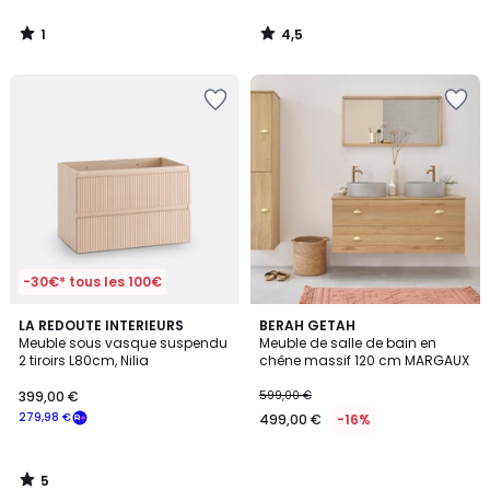
1
4,5
/
/
5
5
-30€* tous les 100€
5
LA REDOUTE INTERIEURS
BERAH GETAH
/
Meuble sous vasque suspendu
Meuble de salle de bain en
5
2 tiroirs L80cm, Nilia
chêne massif 120 cm MARGAUX
399,00 €
599,00 €
279,98 €
499,00 €
-16%
5
/