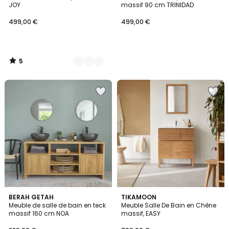
5
JOY
massif 90 cm TRINIDAD
499,00 €
499,00 €
5
/
5
1
BERAH GETAH
TIKAMOON
/
Meuble de salle de bain en teck
Meuble Salle De Bain en Chêne
5
massif 160 cm NOA
massif, EASY