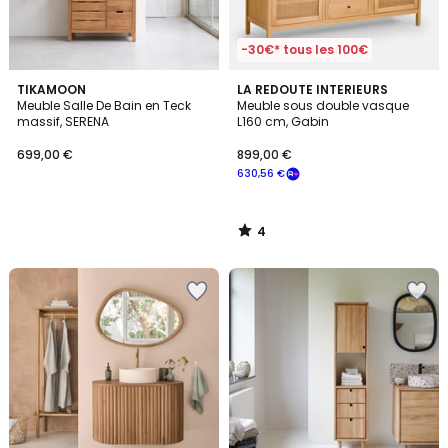
-30€* tous les 100€
4
TIKAMOON
LA REDOUTE INTERIEURS
/
Meuble Salle De Bain en Teck
Meuble sous double vasque
5
massif, SERENA
L160 cm, Gabin
699,00 €
899,00 €
630,56 €
4
/
5