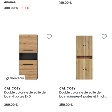
479,00 €
189,00 €
399,00 €
-16%
Nouveau
CALICOSY
3
CALICOSY
Double colonne de salle de
Double colonne de salle de
Couleurs
bain 4 portes ENO
bain rainurée 4 portes et 1 niche
L70 cm -PUREBLISS
369,00 €
359,00 €