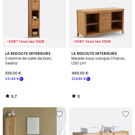
-30€* tous les 100€
-30€* tous les 100€
3,7
3
LA REDOUTE INTERIEURS
LA REDOUTE INTERIEURS
/ 5
/
Colonne de salle de bain,
Meuble sous vasque Charon,
5
Sedna
L130 cm
329,00 €
469,00 €
231,46 €
329,86 €
3,7
3
/
/
5
5