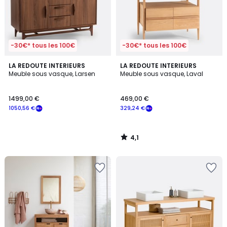
-30€* tous les 100€
-30€* tous les 100€
4,1
LA REDOUTE INTERIEURS
LA REDOUTE INTERIEURS
/ 5
Meuble sous vasque, Larsen
Meuble sous vasque, Laval
1499,00 €
469,00 €
1050,56 €
329,24 €
4,1
/
5