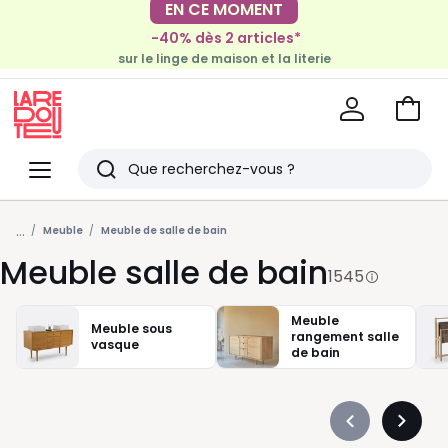
-40% dès 2 articles*
EN CE MOMENT
sur le linge de maison et la literie
-30€ tous les 100€*
sur le meuble & la déco
Voir
mon
La
panie
Redoute
Menu
Rechercher
Derniers
...
articles
Meuble
Meuble de salle de bain
Meuble salle de bain
vus
1545
Meuble
Meuble sous
rangement salle
vasque
de bain
Précédent
Suivan