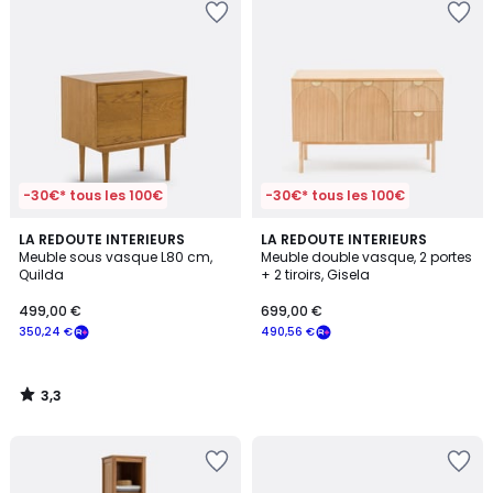
-30€* tous les 100€
-30€* tous les 100€
3,3
LA REDOUTE INTERIEURS
LA REDOUTE INTERIEURS
/ 5
Meuble sous vasque L80 cm,
Meuble double vasque, 2 portes
Quilda
+ 2 tiroirs, Gisela
499,00 €
699,00 €
350,24 €
490,56 €
3,3
/
5