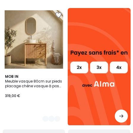
5
Alma
payez
sans
frais
2
MOB IN
Meuble vasque 80cm sur pieds
Couleurs
placage chêne vasque à poser
JOY
319,00 €