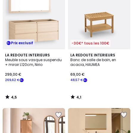
Prix exclusif
-30€* tous les 100€
4,5
4,1
LA REDOUTE INTERIEURS
LA REDOUTE INTERIEURS
/ 5
/ 5
Meuble sous vasque suspendu
Banc de salle de bain, en
+ miroir L120cm, Nirio
acacia, HAUMEA
299,00 €
69,00 €
269,62 €
48,57 €
4,5
4,1
/
/
5
5