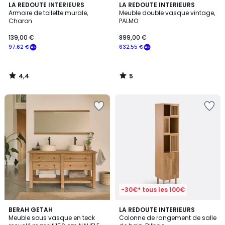
4,4
5
LA REDOUTE INTERIEURS
LA REDOUTE INTERIEURS
/ 5
/
Armoire de toilette murale,
Meuble double vasque vintage,
5
Charon
PALMO
139,00 €
899,00 €
97,62 €
632,55 €
4,4
5
/
/
5
5
-30€* tous les 100€
4,9
BERAH GETAH
LA REDOUTE INTERIEURS
/ 5
Meuble sous vasque en teck
Colonne de rangement de salle