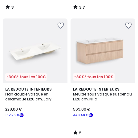
notre
3
3,7
programme
/
/
5
5
pour
payer
à
la
place
700,56
€.
-30€* tous les 100€
-30€* tous les 100€
5
LA REDOUTE INTERIEURS
LA REDOUTE INTERIEURS
/
Plan double vasque en
Meuble sous vasque suspendu
5
céramique L120 cm, Jaly
L120 cm, Nilia
229,00 €
569,00 €
162,26 €
343,48 €
5
/