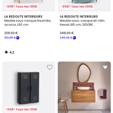
-30€* tous les 100€
-30€* tous les 100€
4,2
LA REDOUTE INTERIEURS
LA REDOUTE INTERIEURS
/ 5
Meuble sous vasque Hauméa,
Meuble sous-vasque en rotin
acacia, L90 cm
tressé L85 cm, SIDORE
229,00 €
349,00 €
160,98 €
245,46 €
4,2
/
5
-30€* tous les 100€