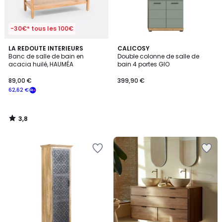
-30€* tous les 100€
3,8
LA REDOUTE INTERIEURS
CALICOSY
/ 5
Banc de salle de bain en
Double colonne de salle de
acacia huilé, HAUMÉA
bain 4 portes GIO
89,00 €
399,90 €
62,62 €
3,8
/
5