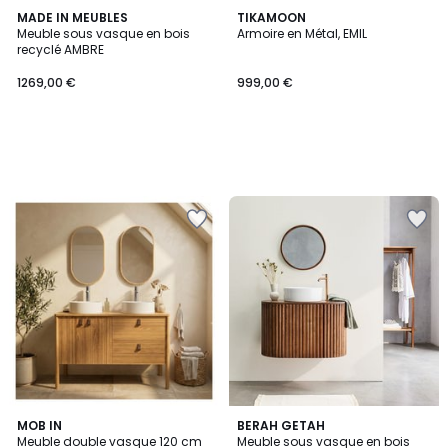
MADE IN MEUBLES
TIKAMOON
Meuble sous vasque en bois
Armoire en Métal, EMIL
recyclé AMBRE
1269,00 €
999,00 €
5
2
MOB IN
BERAH GETAH
/
Meuble double vasque 120 cm
Meuble sous vasque en bois
Couleurs