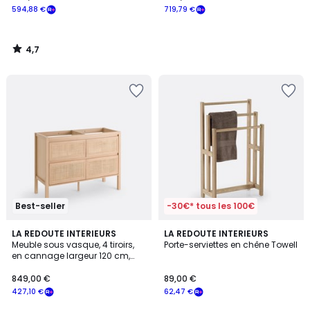
594,88 €
719,79 €
4,7
/
5
Best-seller
-30€* tous les 100€
1
4,5
LA REDOUTE INTERIEURS
LA REDOUTE INTERIEURS
/
/ 5
Meuble sous vasque, 4 tiroirs,
Porte-serviettes en chêne Towell
5
en cannage largeur 120 cm,
LUMPA
849,00 €
89,00 €
427,10 €
62,47 €