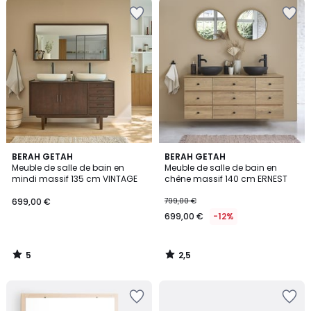
5
2,5
BERAH GETAH
BERAH GETAH
/
/ 5
Meuble de salle de bain en
Meuble de salle de bain en
5
mindi massif 135 cm VINTAGE
chêne massif 140 cm ERNEST
699,00 €
799,00 €
699,00 €
-12%
5
2,5
/
/
5
5