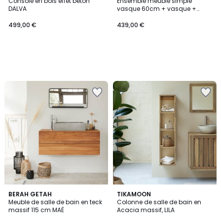
Console en bois effet béton
Ensemble meuble simple
DALVA
vasque 60cm + vasque +
robinet + miroir SORRENTO
499,00 €
439,00 €
BERAH GETAH
TIKAMOON
Meuble de salle de bain en teck
Colonne de salle de bain en
massif 115 cm MAË
Acacia massif, LILA