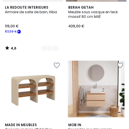
4,6
3
LA REDOUTE INTERIEURS
BERAH GETAH
/ 5
Armoire de salle de bain, Hiba
Meuble sous vasque en teck
Couleurs
massif 80 cm MAË
119,00 €
439,00 €
83,59 €
4,6
/
5
MADE IN MEUBLES
MOB IN