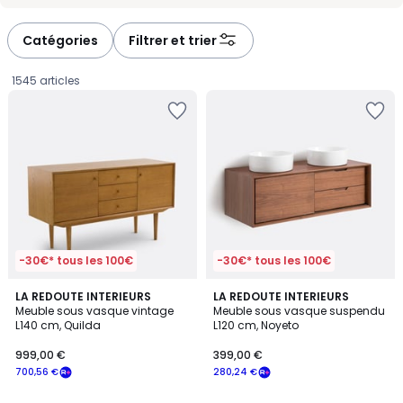
-
-
défiler
défiler
à
à
Catégories
Filtrer et trier
gauche
droite
1545 articles
-30€* tous les 100€
-30€* tous les 100€
3
3,7
LA REDOUTE INTERIEURS
LA REDOUTE INTERIEURS
/
/ 5
Meuble sous vasque vintage
Meuble sous vasque suspendu
5
L140 cm, Quilda
L120 cm, Noyeto
999,00
999,00 €
399,00 €
€
700,56 €
280,24 €
souscrivez
à