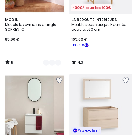
-30€* tous les 100€
5
4,2
3
MOB IN
LA REDOUTE INTERIEURS
/
/ 5
Meuble lave-mains d'angle
Meuble sous vasque Hauméa,
Couleurs
5
SORRENTO
acacia, L60 cm
85,90 €
169,00 €
118,98 €
5
4,2
/
/
5
5
Prix exclusif