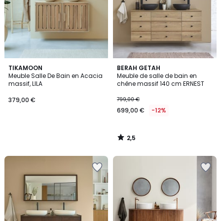
2,5
TIKAMOON
BERAH GETAH
/ 5
Meuble Salle De Bain en Acacia
Meuble de salle de bain en
massif, LILA
chêne massif 140 cm ERNEST
379,00 €
799,00 €
699,00 €
-12%
2,5
/
5