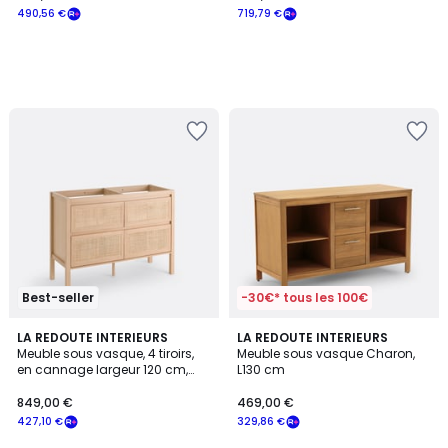
490,56 €
719,79 €
Best-seller
-30€* tous les 100€
1
3
LA REDOUTE INTERIEURS
LA REDOUTE INTERIEURS
/
/
Meuble sous vasque, 4 tiroirs,
Meuble sous vasque Charon,
5
5
en cannage largeur 120 cm,
L130 cm
LUMPA
849,00 €
469,00 €
427,10 €
329,86 €