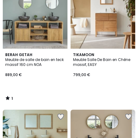
1
BERAH GETAH
TIKAMOON
/
Meuble de salle de bain en teck
Meuble Salle De Bain en Chêne
5
massif 160 cm NOA
massif, EASY
889,00 €
799,00 €
1
/
5