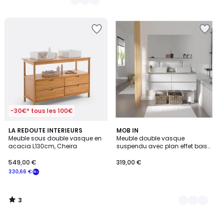
-30€* tous les 100€
3
LA REDOUTE INTERIEURS
5
MOB IN
/
Meuble sous double vasque en
Meuble double vasque
Couleurs
5
acacia L130cm, Cheira
suspendu avec plan effet bois
120 cm SORRENTO
549,00 €
319,00 €
330,66 €
3
/
5