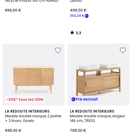
recyclé massif 150 cm NAHELE
Quilda
899,00 €
499,00 €
350,24 €
3,3
/
5
Prix exclusif
-30€* tous les 100€
LA REDOUTE INTERIEURS
LA REDOUTE INTERIEURS
Meuble double vasque, 2 portes
Meuble double vasque, largeur
+ 2 tiroirs, Gisela
146 cm, TRESS
699,00 €
799,00 €