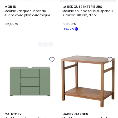
4
MOB IN
LA REDOUTE INTERIEURS
Meuble vasque suspendu
Meuble sous vasque suspendu
Couleurs
45cm avec plan céramique
+ miroir L80 cm, Nirio
SORRENTO
185,00 €
199,00 €
169,72 €
2
CALICOSY
HAPPY GARDEN