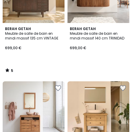
5
BERAH GETAH
BERAH GETAH
/
Meuble de salle de bain en
Meuble de salle de bain en
5
mindi massif 135 cm VINTAGE
mindi massif 140 cm TRINIDAD
699,00 €
699,00 €
5
/
5