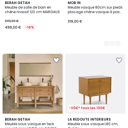
BERAH GETAH
2
MOB IN
Meuble de salle de bain en
Meuble vasque 80cm sur pieds
Couleurs
chêne massif 120 cm MARGAUX
placage chêne vasque à poser
JOY
599,00 €
319,00 €
499,00 €
-16%
-30€* tous les 100€
3,3
BERAH GETAH
LA REDOUTE INTERIEURS
/ 5
Meuble sous vasque en teck
Meuble sous vasque L80 cm,