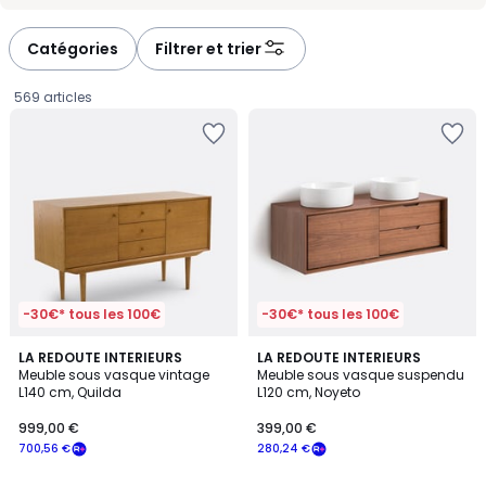
-
-
défiler
défiler
à
à
Catégories
Filtrer et trier
gauche
droite
569 articles
-30€* tous les 100€
-30€* tous les 100€
3
3,7
LA REDOUTE INTERIEURS
LA REDOUTE INTERIEURS
/
/ 5
Meuble sous vasque vintage
Meuble sous vasque suspendu
5
L140 cm, Quilda
L120 cm, Noyeto
999,00
999,00 €
399,00 €
€
700,56 €
280,24 €
souscrivez
à