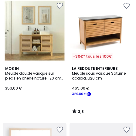
-30€* tous les 100€
3,8
MOB IN
LA REDOUTE INTERIEURS
/ 5
Meuble double vasque sur
Meuble sous vasque Saturne,
pieds en chêne naturel 120 cm
acacia, L120 cm
TALIX
359,00 €
469,00 €
329,86 €
3,8
/
5