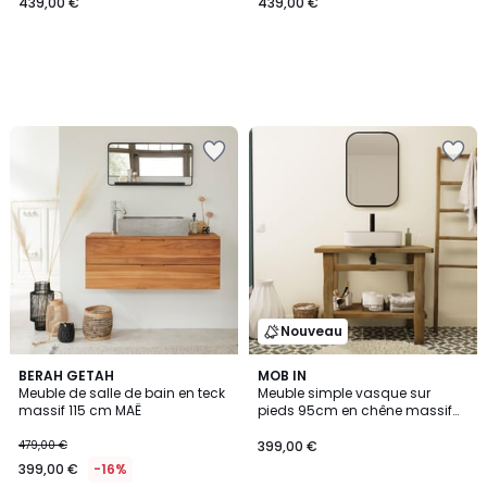
439,00 €
439,00 €
Nouveau
BERAH GETAH
MOB IN
Meuble de salle de bain en teck
Meuble simple vasque sur
massif 115 cm MAË
pieds 95cm en chêne massif
esprit établi OFICIO
479,00 €
399,00 €
399,00 €
-16%