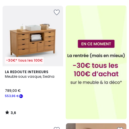
5
-30€* tous les 100€
3,6
LA REDOUTE INTERIEURS
/ 5
Meuble sous vasque, Sedna
789,00 €
553,96 €
3,6
/
5