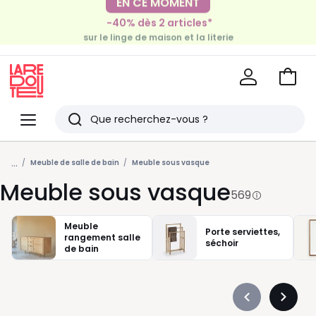
EN CE MOMENT
-40% dès 2 articles*
sur le linge de maison et la literie
-30€ tous les 100€*
sur le meuble & la déco
Voir
mon
La
panie
Redoute
Menu
Rechercher
Derniers
...
articles
Meuble de salle de bain
Meuble sous vasque
Meuble sous vasque
vus
569
Meuble
Porte serviettes,
rangement salle
séchoir
de bain
Précédent
Suivan