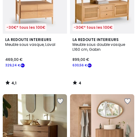
-30€* tous les 100€
-30€* tous les 100€
4,1
4
LA REDOUTE INTERIEURS
LA REDOUTE INTERIEURS
/ 5
/
Meuble sous vasque, Laval
Meuble sous double vasque
5
L160 cm, Gabin
469,00 €
899,00 €
329,24 €
630,56 €
4,1
4
/
/
5
5