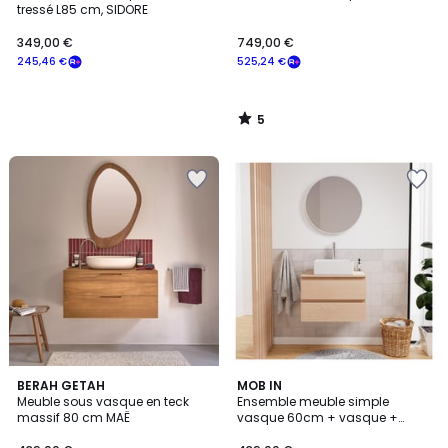
5
tressé L85 cm, SIDORE
349,00 €
749,00 €
245,46 €
525,24 €
5
/
5
BERAH GETAH
MOB IN
Meuble sous vasque en teck
Ensemble meuble simple
massif 80 cm MAË
vasque 60cm + vasque +
robinet + miroir SORRENTO