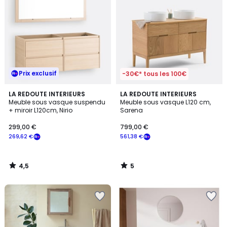
Prix exclusif
-30€* tous les 100€
4,5
5
LA REDOUTE INTERIEURS
LA REDOUTE INTERIEURS
/ 5
/
Meuble sous vasque suspendu
Meuble sous vasque L120 cm,
5
+ miroir L120cm, Nirio
Sarena
299,00 €
799,00 €
269,62 €
561,38 €
4,5
5
/
/
5
5