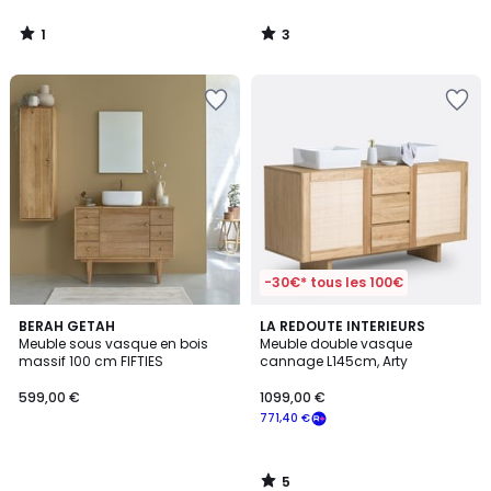
1
3
/
/
5
5
-30€* tous les 100€
5
BERAH GETAH
LA REDOUTE INTERIEURS
/
Meuble sous vasque en bois
Meuble double vasque
5
massif 100 cm FIFTIES
cannage L145cm, Arty
599,00 €
1099,00 €
771,40 €
5
/