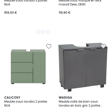
Meuble sous lavabo 3 portes
Meuble sous vasque en teck
Couleurs
NUA
massif Dewi, DEWI
159,00 €
119,90 €
CALICOSY
WADIGA
Meuble sous lavabo 2 portes
Meuble salle de bain sous
NUA
lavabo en bois gris 2 portes
60x30x60cm