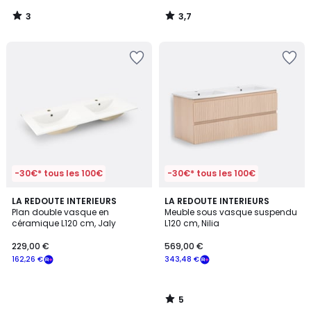
notre
3
3,7
programme
/
/
5
5
pour
payer
à
la
place
700,56
€.
-30€* tous les 100€
-30€* tous les 100€
5
LA REDOUTE INTERIEURS
LA REDOUTE INTERIEURS
/
Plan double vasque en
Meuble sous vasque suspendu
5
céramique L120 cm, Jaly
L120 cm, Nilia
229,00 €
569,00 €
162,26 €
343,48 €
5
/