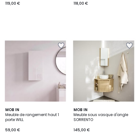
119,00 €
118,00 €
4,5
2
MOB IN
3
MOB IN
/ 5
Meuble de rangement haut 1
Meuble sous vasque d'angle
Couleurs
Couleurs
porte WILL
SORRENTO
59,00 €
145,00 €