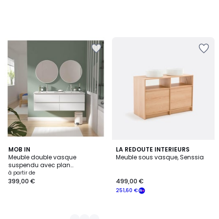
5
MOB IN
LA REDOUTE INTERIEURS
Meuble double vasque
Meuble sous vasque, Senssia
Couleurs
suspendu avec plan
céramique 120cm SORRENTO
à partir de
399,00 €
499,00 €
251,60 €