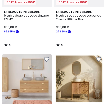
-30€* tous les 100€
-30€* tous les 100€
5
5
LA REDOUTE INTERIEURS
LA REDOUTE INTERIEURS
/
/
Meuble double vasque vintage,
Meuble sous vasque suspendu
5
5
PALMO
2 tiroirs L80cm, Nilia
899,00 €
399,00 €
632,55 €
279,98 €
5
5
/
/
5
5