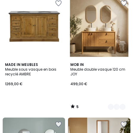
5
MADE IN MEUBLES
2
MOB IN
/
Meuble sous vasque en bois
Meuble double vasque 120 cm
Couleurs
5
recyclé AMBRE
JOY
1269,00 €
499,00 €
5
/
5