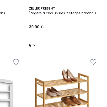
5
ZELLER PRESENT
/
ons
Étagère à chaussures 2 étages bambou
5
39,90 €
5
/
5