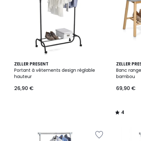
4
ZELLER PRESENT
ZELLER PRE
/
Portant à vêtements design réglable
Banc range
5
hauteur
bambou
26,90 €
69,90 €
4
/
5