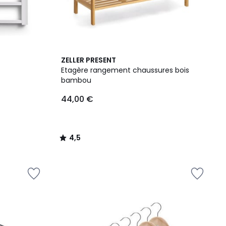
4,5
ZELLER PRESENT
/ 5
Etagère rangement chaussures bois
bambou
44,00 €
4,5
/
5