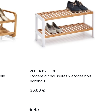
4,7
ZELLER PRESENT
/ 5
ble
Etagère à chaussures 2 étages bois
bambou
36,00 €
4,7