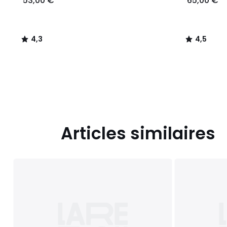
53,00 €
65,00 €
4,3
4,5
/
/
5
5
Articles similaires