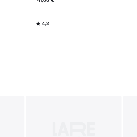
41,00 €
4,3
/
5