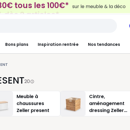
 dès 2 articles*
sur le linge de maison et la lit
Bons plans
Inspiration rentrée
Nos tendances
SENT
RESENT
20
Meuble à
Cintre,
chaussures
aménagement
Zeller present
dressing Zeller
present