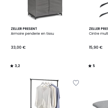
3,2
5
ZELLER PRESENT
ZELLER PRE
/ 5
/
Armoire penderie en tissu
Cintre mul
5
33,00 €
15,90 €
3,2
5
/
/
5
5