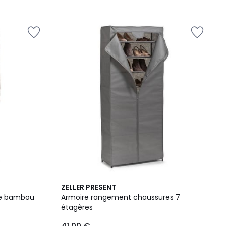
/
5
4,3
ZELLER PRESENT
/ 5
re bambou
Armoire rangement chaussures 7
étagères