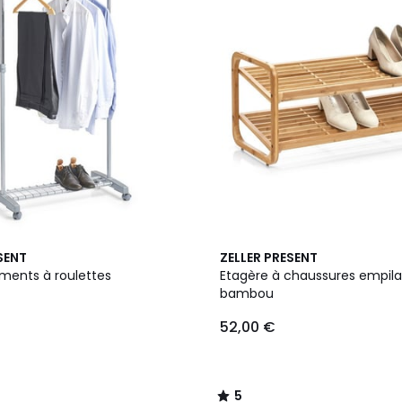
5
SENT
ZELLER PRESENT
/
ments à roulettes
Etagère à chaussures empila
5
bambou
52,00 €
5