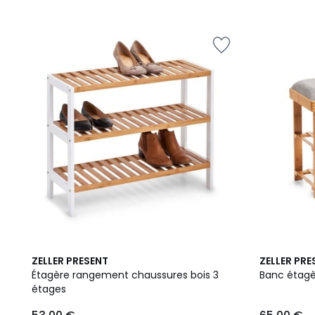
/
5
4,3
4,5
ZELLER PRESENT
ZELLER PRE
/ 5
/ 5
Étagère rangement chaussures bois 3
Banc étagè
étages