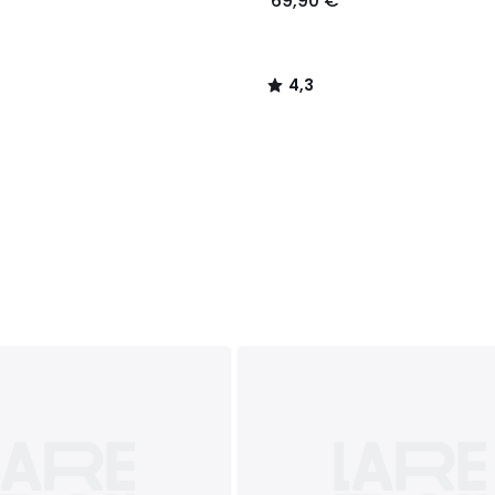
69,90 €
4,3
/
5