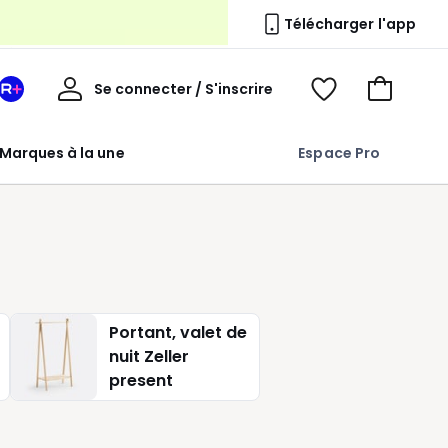
erie
Télécharger l'app
Mon
Se connecter / S'inscrire
Mon
Voir
Voir
compte
espace
mes
mon
La
favoris
panier
Marques à la une
Espace Pro
Redoute
+
Portant, valet de
nuit Zeller
present