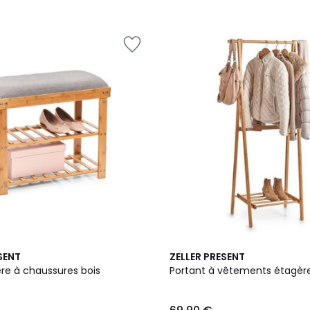
/
5
4,3
SENT
ZELLER PRESENT
/ 5
re à chaussures bois
Portant à vêtements étagè