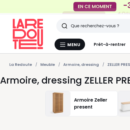
-40%
EN CE MOMENT
Rechercher
Derniers
Prêt-à-rentrer
MENU
Menu
articles
La
Redoute
vus
La Redoute
Meuble
Armoire, dressing
ZELLER PRE
Armoire, dressing ZELLER P
Armoire Zeller
present