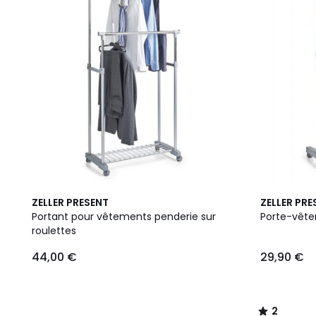
2
ZELLER PRESENT
ZELLER PRE
/
Portant pour vêtements penderie sur
Porte-vête
5
roulettes
44,00 €
29,90 €
2