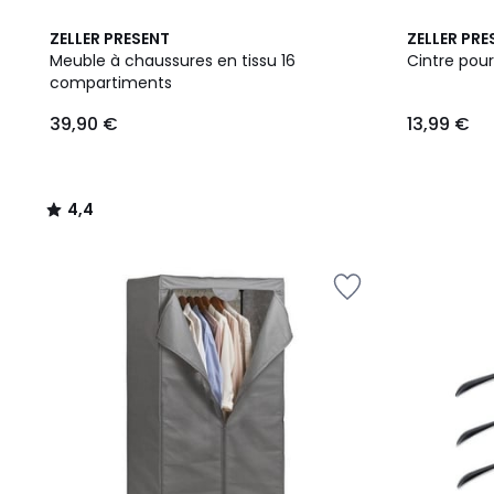
4,4
ZELLER PRESENT
ZELLER PRE
/ 5
Meuble à chaussures en tissu 16
Cintre pour
compartiments
39,90
39,90 €
13,99 €
€.
4,4
/
5