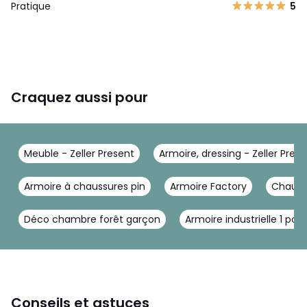
Pratique
5
Craquez aussi pour
Meuble - Zeller Present
Armoire, dressing - Zeller Pres
Armoire à chaussures pin
Armoire Factory
Chauss
Déco chambre forêt garçon
Armoire industrielle 1 port
Conseils et astuces