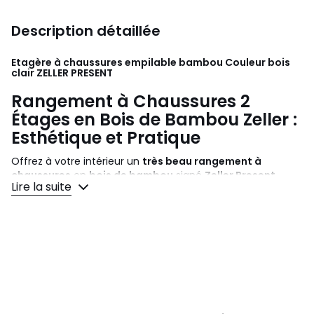
Description détaillée
Etagère à chaussures empilable bambou Couleur bois
clair
ZELLER PRESENT
Rangement à Chaussures 2
Étages en Bois de Bambou Zeller :
Esthétique et Pratique
Offrez à votre intérieur un
très beau rangement à
chaussures
en
bois de bambou
signé
Zeller Present
.
Lire la suite
Empilable
et réalisé en bois de bambou, cet
étagère à 2
étages
combine
esthétique
,
simplicité
et
efficacité
.
Idéale pour votre dressing ou entrée, elle optimise votre
espace tout en apportant une touche chaleureuse et
naturelle grâce au bambou.
Robuste
et
pratique
, ce rangement offre un
design
discret et moderne
, parfait pour sublimer votre intérieur.