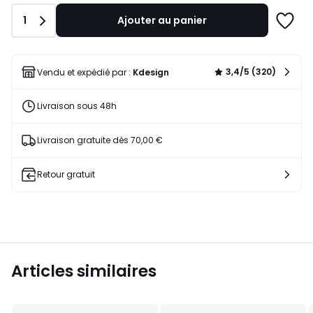
Quantité
1
Ajouter au panier
Ajoute
à
une
liste
3,4/5 (320)
Vendu et expédié par :
Kdesign
Livraison sous 48h
Livraison gratuite dès 70,00 €
Retour gratuit
Articles similaires