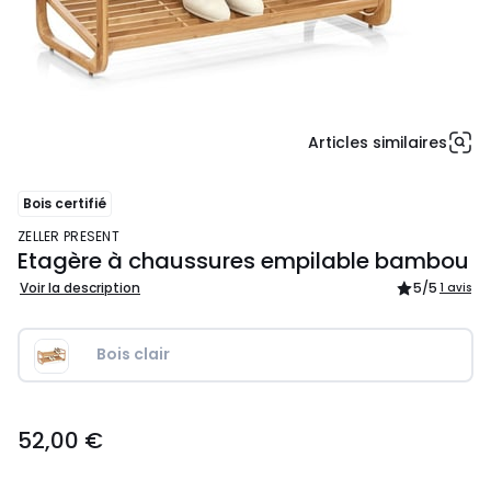
Articles similaires
Bois certifié
ZELLER PRESENT
Etagère à chaussures empilable bambou
Voir la description
5
/5
1 avis
Bois clair
52,00
52,00 €
€.