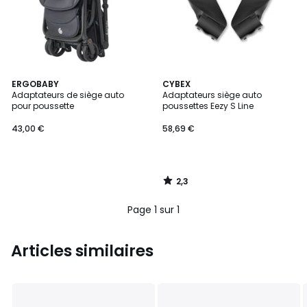
2,3
ERGOBABY
CYBEX
/ 5
Adaptateurs de siège auto
Adaptateurs siège auto
pour poussette
poussettes Eezy S Line
43,00 €
58,69 €
2,3
/
5
Page 1 sur 1
Articles similaires