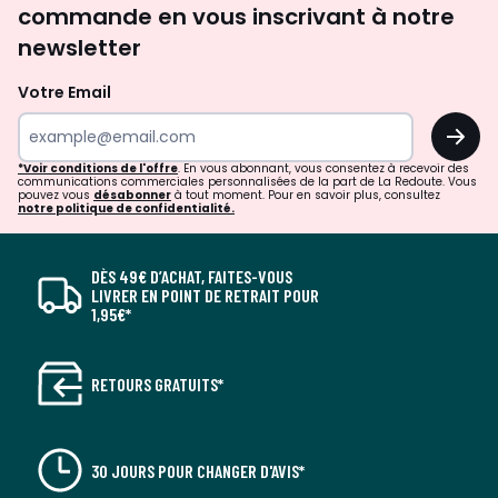
commande en vous inscrivant à notre
newsletter
Votre Email
OK
*Voir conditions de l'offre
. En vous abonnant, vous consentez à recevoir des
communications commerciales personnalisées de la part de La Redoute. Vous
pouvez vous
désabonner
à tout moment. Pour en savoir plus, consultez
notre politique de confidentialité.
DÈS 49€ D’ACHAT, FAITES-VOUS
LIVRER EN POINT DE RETRAIT POUR
1,95€*
RETOURS GRATUITS*
30 JOURS POUR CHANGER D'AVIS*