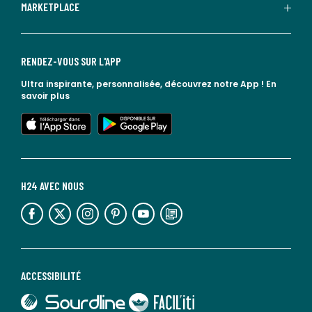
MARKETPLACE
RENDEZ-VOUS SUR L'APP
Ultra inspirante, personnalisée, découvrez notre App !
En
savoir plus
lien vers l'app store
lien vers google play
H24 AVEC NOUS
lien vers l'espace réseaux sociaux
lien vers l'espace réseaux sociaux
lien vers l'espace réseaux sociaux
lien vers l'espace réseaux sociaux
lien vers l'espace réseaux sociaux
lien vers le blog la redoute
ACCESSIBILITÉ
lien vers Sourdline
lien vers Faciliti