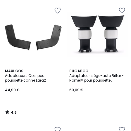
4,6
MAXI COSI
BUGABOO
/ 5
Adaptateurs Cosi pour
Adaptateur siège-auto Britax-
poussette canne Lara2
Römer® pour poussette
Cameleon 3
44,99 €
60,09 €
4,6
/
5