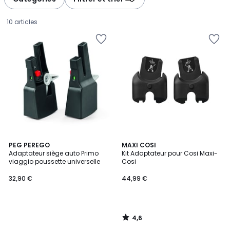
10 articles
4,6
PEG PEREGO
MAXI COSI
/ 5
Adaptateur siège auto Primo
Kit Adaptateur pour Cosi Maxi-
viaggio poussette universelle
Cosi
32,90
32,90 €
44,99 €
€.
4,6
/
5