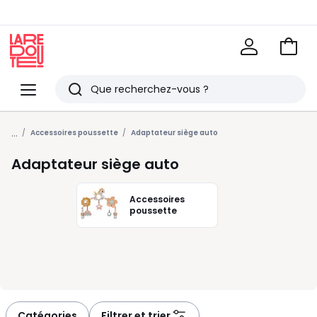
Voir
mon
La
panie
Redoute
Menu
Rechercher
Derniers
...
articles
Accessoires poussette
Adaptateur siège auto
vus
Adaptateur siège auto
Accessoires
poussette
Catégories
Filtrer et trier