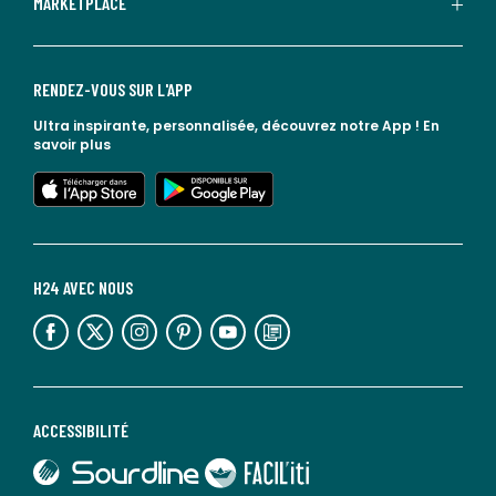
MARKETPLACE
RENDEZ-VOUS SUR L'APP
Ultra inspirante, personnalisée, découvrez notre App !
En
savoir plus
lien vers l'app store
lien vers google play
H24 AVEC NOUS
lien vers l'espace réseaux sociaux
lien vers l'espace réseaux sociaux
lien vers l'espace réseaux sociaux
lien vers l'espace réseaux sociaux
lien vers l'espace réseaux sociaux
lien vers le blog la redoute
ACCESSIBILITÉ
lien vers Sourdline
lien vers Faciliti