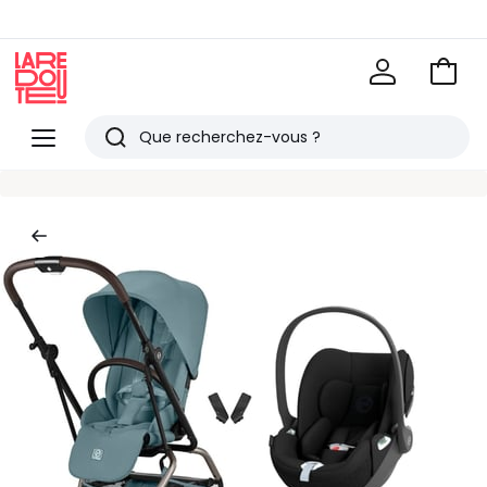
Voir
mon
La
panie
Redoute
Menu
Rechercher
Derniers
articles
vus