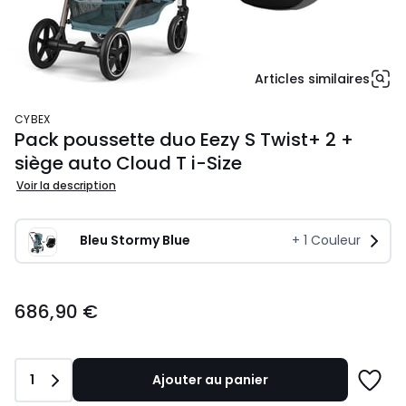
Articles similaires
CYBEX
Pack poussette duo Eezy S Twist+ 2 +
siège auto Cloud T i-Size
Voir la description
Bleu Stormy Blue
+
1
Couleur
686,90
686,90 €
€.
Quantité
1
Ajouter au panier
Ajoute
à