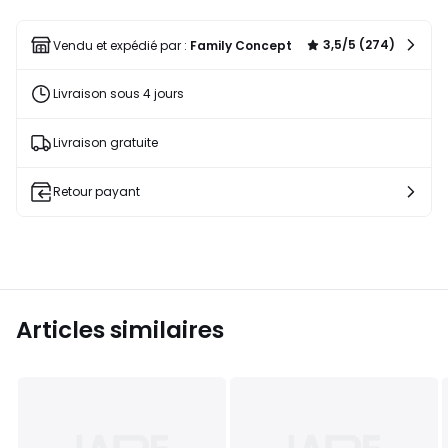
une
liste
3,5/5 (274)
Vendu et expédié par :
Family Concept
Livraison sous 4 jours
Livraison gratuite
Retour payant
Articles similaires