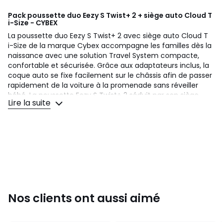
Pack poussette duo Eezy S Twist+ 2 + siège auto Cloud T
i-Size - CYBEX
La poussette duo Eezy S Twist+ 2 avec siège auto Cloud T
i-Size de la marque Cybex accompagne les familles dès la
naissance avec une solution Travel System compacte,
confortable et sécurisée. Grâce aux adaptateurs inclus, la
coque auto se fixe facilement sur le châssis afin de passer
rapidement de la voiture à la promenade sans réveiller
bébé. La poussette Eezy S Twist+ 2 séduit par son siège
Lire la suite
pivotant à 360° permettant de passer facilement de la
position face parents à face monde d’une seule main. Son
inclinaison ergonomique à plat, ses roues tout-chemin
avec suspensions intégrales et son pliage compact
facilitent les déplacements au quotidien. Le siège auto
Cloud T i-Size complète ce pack avec une coque
ergonomique inclinable quasiment à plat hors de la
voiture, une ventilation 360° et une protection renforcée
contre les impacts latéraux afin d’assurer des trajets
confortables et sécurisés dès la naissance.
Nos clients ont aussi aimé
Couleurs
Bleu Stormy Blue, Gris Dune Grey