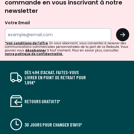
commande en vous inscrivant à notre
newsletter
Votre Email
OK
*Voir conditions de l'offre
. En vous abonnant, vous consentez à recevoir des
communications commerciales personnalisées de la part de La Redoute. Vous
pouvez vous
désabonner
à tout moment. Pour en savoir plus, consultez
notre politique de confidentialité.
DÈS 49€ D’ACHAT, FAITES-VOUS
LIVRER EN POINT DE RETRAIT POUR
1,95€*
RETOURS GRATUITS*
30 JOURS POUR CHANGER D'AVIS*