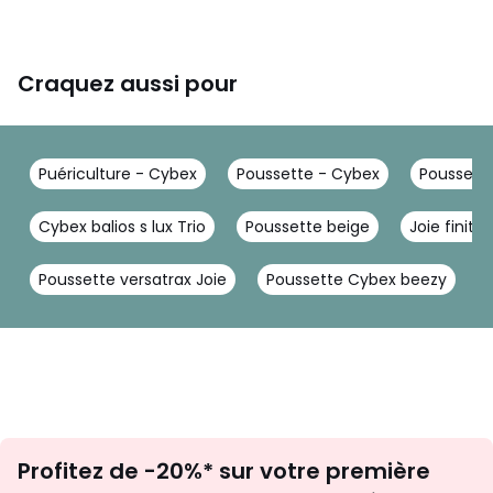
Craquez aussi pour
Puériculture - Cybex
Poussette - Cybex
Poussett
Cybex balios s lux Trio
Poussette beige
Joie finiti 
Poussette versatrax Joie
Poussette Cybex beezy
Inscription
Profitez de -20%* sur votre première
newsletter