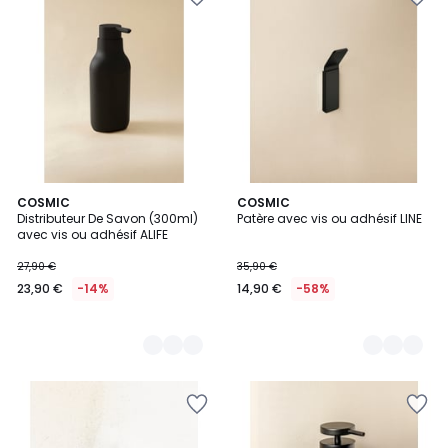
5
COSMIC
4
COSMIC
Distributeur De Savon (300ml)
Patère avec vis ou adhésif LINE
Couleurs
Couleurs
avec vis ou adhésif ALIFE
27,90 €
35,90 €
23,90 €
-14%
14,90 €
-58%