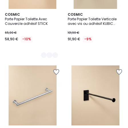
3
COSMIC
COSMIC
Porte Papier Toilette Avec
Porte Papier Toilette Verticale
Couleurs
Couvercle adhésif STICK
avec vis ou adhésif KUBIC
COOL
65,90 €
101,90 €
58,90 €
-10%
91,90 €
-9%