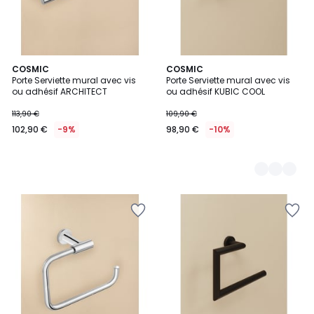
COSMIC
2
COSMIC
Porte Serviette mural avec vis
Porte Serviette mural avec vis
Couleurs
ou adhésif ARCHITECT
ou adhésif KUBIC COOL
113,90 €
109,90 €
102,90 €
-9%
98,90 €
-10%