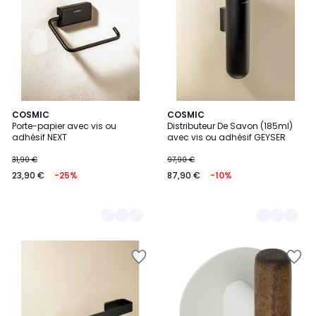
2
COSMIC
5
COSMIC
Porte-papier avec vis ou
Distributeur De Savon (185ml)
Couleurs
Couleurs
adhésif NEXT
avec vis ou adhésif GEYSER
31,90 €
97,90 €
23,90 €
-25%
87,90 €
-10%