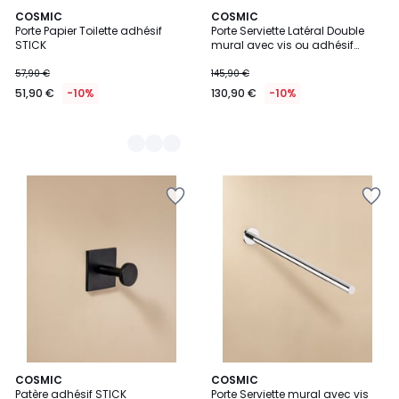
3
COSMIC
COSMIC
Porte Papier Toilette adhésif
Porte Serviette Latéral Double
Couleurs
STICK
mural avec vis ou adhésif
KUBIC COOL
57,90 €
145,90 €
51,90 €
-10%
130,90 €
-10%
3
COSMIC
COSMIC
Patère adhésif STICK
Porte Serviette mural avec vis