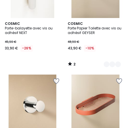
2
COSMIC
5
COSMIC
/
Porte-balayette avec vis ou
Porte Papier Toilette avec vis ou
Couleurs
5
adhésif NEXT
adhésif GEYSER
45,90 €
48,90 €
33,90 €
-26%
43,90 €
-10%
2
/
5