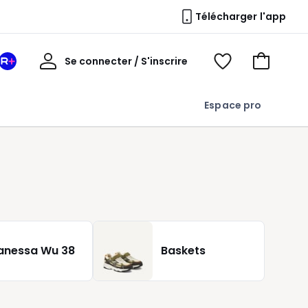
Télécharger l'app
Mon
Se connecter / S'inscrire
Mon
Voir
Voir
compte
espace
mes
mon
La
favoris
panier
Espace pro
Redoute
+
anessa Wu 38
Baskets