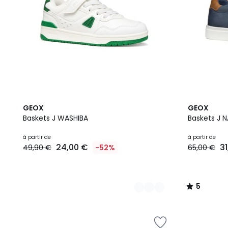
3
5
GEOX
GEOX
Couleurs
/
Baskets J WASHIBA
Basket
5
à partir de
à partir de
24,00 €
3
49,90 €
-52%
65,00 €
5
/
5