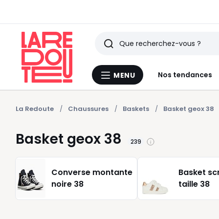
Rechercher
Derniers
Nos tendances
MENU
Menu
articles
La
Redoute
vus
La Redoute
Chaussures
Baskets
Basket geox 38
Basket geox 38
239
Converse montante
Basket sc
noire 38
taille 38