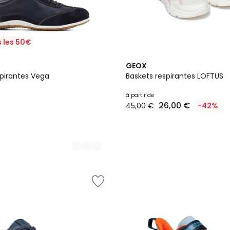
 les 50€
2
GEOX
Couleurs
spirantes Vega
Baskets respirantes LOFTUS
à partir de
26,00 €
45,00 €
-42%