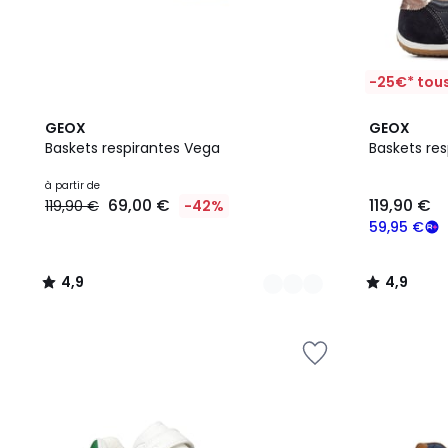
-25€* tous
3
4,9
2
4,9
GEOX
GEOX
Couleurs
/ 5
Couleurs
/ 5
Baskets respirantes Vega
Baskets re
à partir de
69,00 €
119,90 €
119,90 €
-42%
59,95 €
4,9
4,9
/
/
5
5