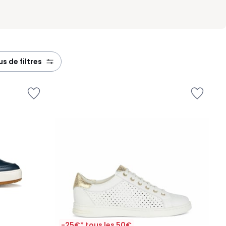
lus de filtres
-25€* tous les 50€