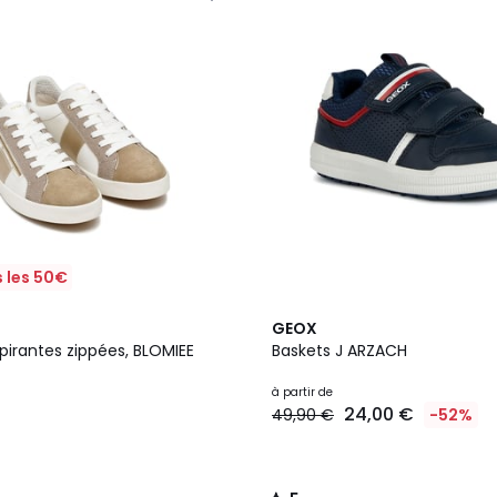
 les 50€
2
5
GEOX
Couleurs
/
pirantes zippées, BLOMIEE
Baskets J ARZACH
5
à partir de
24,00 €
49,90 €
-52%