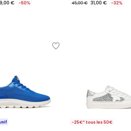
9,00 €
31,00 €
-50%
45,00 €
-32%
usif
-25€* tous les 50€