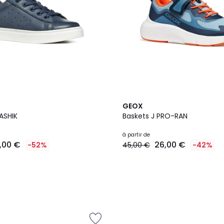
6
GEOX
Couleurs
s J NASHIK
Baskets J PRO-RAN
à partir de
1,00 €
26,00 €
-52%
45,00 €
-42%