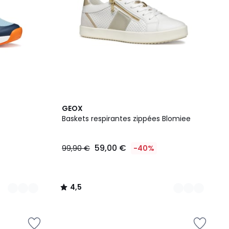
4
4,5
GEOX
Couleurs
/ 5
Baskets respirantes zippées Blomiee
59,00 €
99,90 €
-40%
4,5
/
5