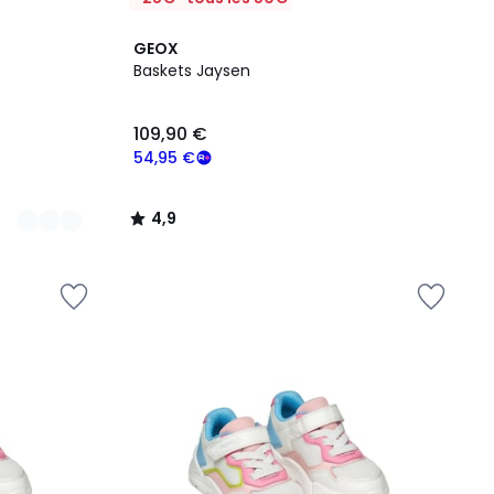
4,9
GEOX
/ 5
Baskets Jaysen
109,90 €
54,95 €
4,9
/
5