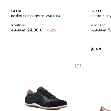
4,9
GEOX
GEOX
/ 5
Baskets respirantes WASHIBA
Baskets Ja
Prix
à partir de
à partir de
24,00 €
5
49,90 €
-52%
109,90 €
à
partir
de
24,00
4,9
€
/
au
5
lieu
de
49,90
€
52%
de
réduction
appliquée.