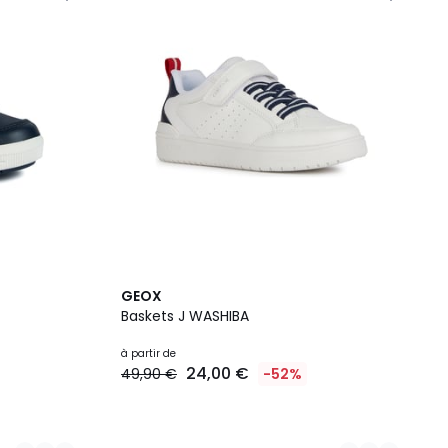
2
GEOX
Couleurs
Baskets J WASHIBA
à partir de
24,00 €
49,90 €
-52%