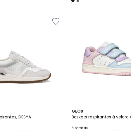
5
/
5
2
GEOX
Couleurs
pirantes, DESYA
Baskets respirantes à velcro
à partir de