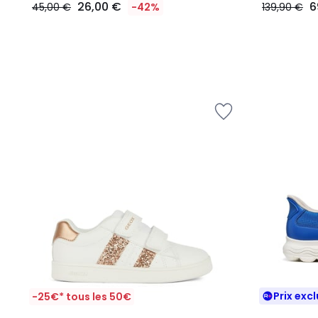
26,00 €
6
45,00 €
-42%
139,90 €
Prix excl
-25€* tous les 50€