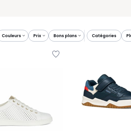
couleurs
prix
bons plans
catégories
p