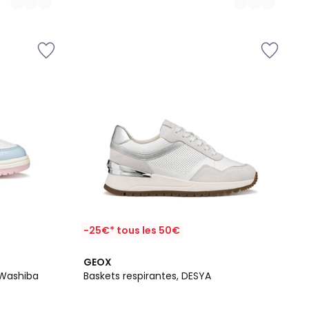
-25€* tous les 50€
GEOX
 Washiba
Baskets respirantes, DESYA