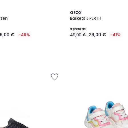
5
GEOX
Couleurs
ysen
Baskets J PERTH
à partir de
9,00 €
29,00 €
-46%
49,90 €
-41%