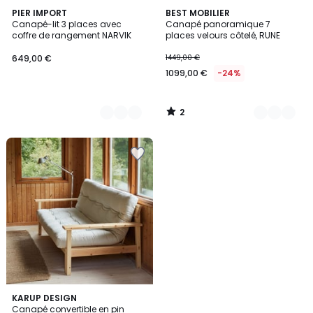
2
2
PIER IMPORT
6
BEST MOBILIER
/
Canapé-lit 3 places avec
Canapé panoramique 7
Couleurs
Couleurs
5
coffre de rangement NARVIK
places velours côtelé, RUNE
649,00 €
1449,00 €
1099,00 €
-24%
2
/
5
2
KARUP DESIGN
Canapé convertible en pin