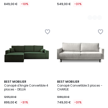
849,00 €
-10%
549,00 €
-31%
5
10
BEST MOBILIER
2
BEST MOBILIER
/
Canapé d'Angle Convertible 4
Canapé Convertible 3 places -
Couleurs
Couleurs
5
places - DELLIA
CHARLIE
1295,00 €
1086,00 €
899,00 €
-31%
749,00 €
-31%