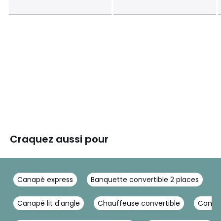
Craquez aussi pour
Canapé express
Banquette convertible 2 places
C
Canapé lit d'angle
Chauffeuse convertible
Canapé