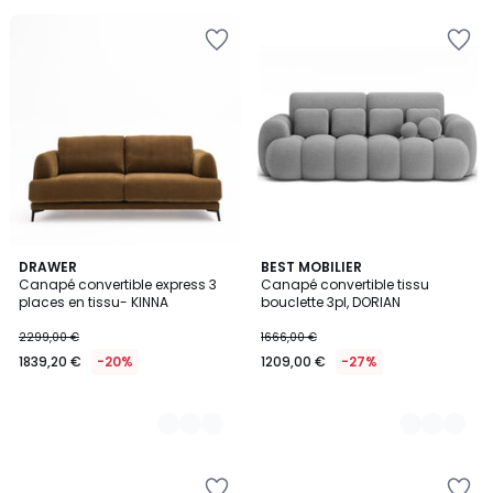
€
31%
de
réduction
appliquée.
2
DRAWER
2
BEST MOBILIER
Canapé convertible express 3
Canapé convertible tissu
Couleurs
Couleurs
places en tissu- KINNA
bouclette 3pl, DORIAN
2299,00 €
1666,00 €
1839,20 €
-20%
1209,00 €
-27%