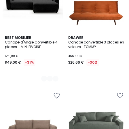
4
BEST MOBILIER
DRAWER
Canapé d'Angle Convertible 4
Canapé convertible 3 places en
Couleurs
places - MINI PIVOINE
velours- TOMMY
1231,00 €
466,65 €
849,00 €
-31%
326,66 €
-30%