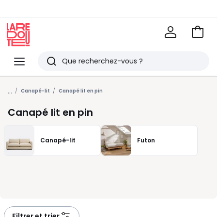
Voir
mon
La
panie
Redoute
Menu
Rechercher
Derniers
...
articles
Canapé-lit
Canapé lit en pin
vus
Canapé lit en pin
Canapé-lit
Futon
Filtrer et trier