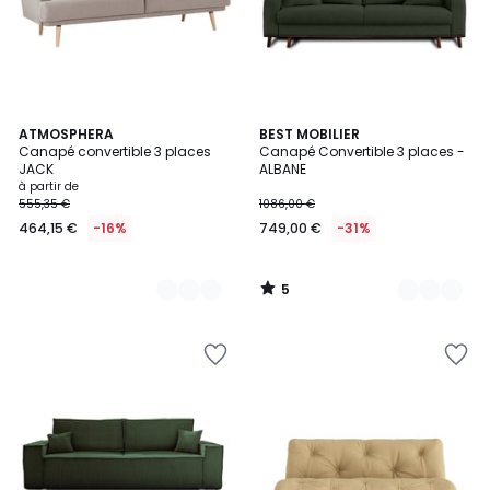
5
2
ATMOSPHERA
6
BEST MOBILIER
/
Canapé convertible 3 places
Canapé Convertible 3 places -
Couleurs
Couleurs
5
JACK
ALBANE
à partir de
555,35 €
1086,00 €
464,15 €
-16%
749,00 €
-31%
5
/
5