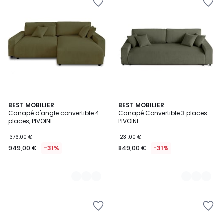
6
BEST MOBILIER
6
BEST MOBILIER
Canapé d'angle convertible 4
Canapé Convertible 3 places -
Couleurs
Couleurs
places, PIVOINE
PIVOINE
1376,00 €
1231,00 €
949,00 €
-31%
849,00 €
-31%