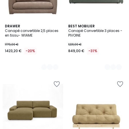
2
DRAWER
6
BEST MOBILIER
Canapé convertible 2,5 places
Canapé Convertible 3 places -
Couleurs
Couleurs
en tissu- WIAME
PIVOINE
1779,00 €
1231,00 €
1423,20 €
-20%
849,00 €
-31%