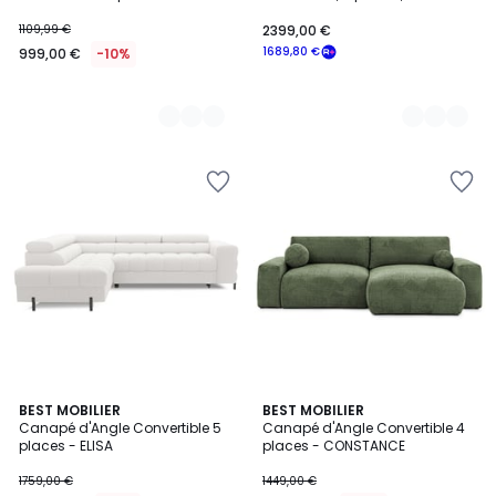
polyester, LOMÉO
1109,99 €
2399,00 €
1689,80 €
999,00 €
-10%
4
BEST MOBILIER
3
BEST MOBILIER
Canapé d'Angle Convertible 5
Canapé d'Angle Convertible 4
Couleurs
Couleurs
places - ELISA
places - CONSTANCE
1759,00 €
1449,00 €