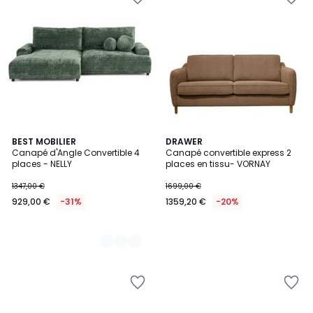
9
BEST MOBILIER
DRAWER
Canapé d'Angle Convertible 4
Canapé convertible express 2
Couleurs
places - NELLY
places en tissu- VORNAY
1347,00 €
1699,00 €
929,00 €
-31%
1359,20 €
-20%