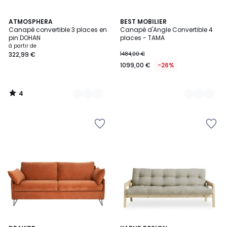
4
2
ATMOSPHERA
6
BEST MOBILIER
/
Canapé convertible 3 places en
Canapé d'Angle Convertible 4
Couleurs
Couleurs
5
pin DOHAN
places - TAMA
à partir de
322,99 €
1484,00 €
1099,00 €
-26%
4
/
5