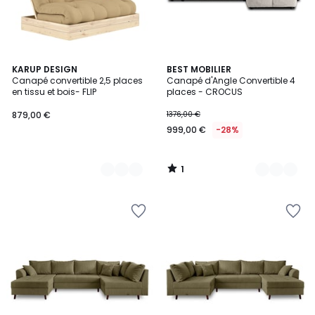
1
5
KARUP DESIGN
5
BEST MOBILIER
/
Canapé convertible 2,5 places
Canapé d'Angle Convertible 4
Couleurs
Couleurs
5
en tissu et bois- FLIP
places - CROCUS
879,00 €
1376,00 €
999,00 €
-28%
1
/
5