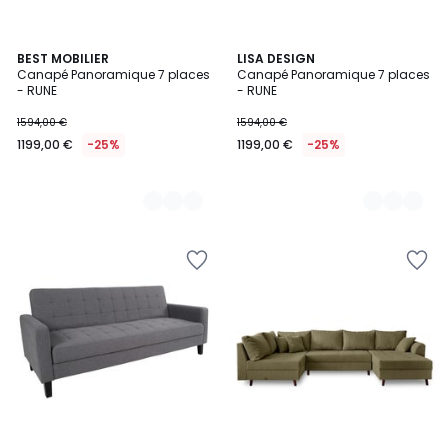
6
BEST MOBILIER
6
LISA DESIGN
Canapé Panoramique 7 places
Canapé Panoramique 7 places
Couleurs
Couleurs
- RUNE
- RUNE
1594,00 €
1594,00 €
1199,00 €
-25%
1199,00 €
-25%