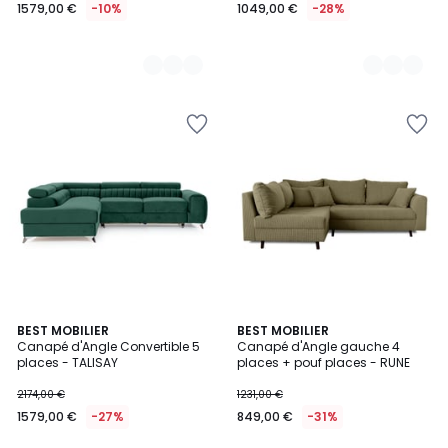
1579,00 €
-10%
1049,00 €
-28%
5
BEST MOBILIER
6
BEST MOBILIER
Canapé d'Angle Convertible 5
Canapé d'Angle gauche 4
Couleurs
Couleurs
places - TALISAY
places + pouf places - RUNE
2174,00 €
1231,00 €
1579,00 €
-27%
849,00 €
-31%