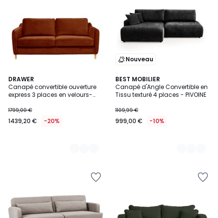
Nouveau
3
DRAWER
7
BEST MOBILIER
Canapé convertible ouverture
Canapé d'Angle Convertible en
Couleurs
Couleurs
express 3 places en velours-
Tissu texturé 4 places - PIVOINE
VORNAY
1799,00 €
1109,99 €
1439,20 €
-20%
999,00 €
-10%