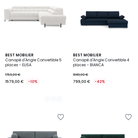
4
BEST MOBILIER
BEST MOBILIER
Canapé d'Angle Convertible 5
Canapé d'Angle Convertible 4
Couleurs
places - ELISA
places - BIANCA
1759,00 €
1349,00 €
1579,00 €
-10%
799,00 €
-42%