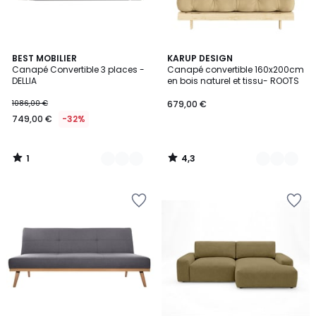
1
4,3
10
BEST MOBILIER
8
KARUP DESIGN
/
/ 5
Canapé Convertible 3 places -
Canapé convertible 160x200cm
Couleurs
Couleurs
5
DELLIA
en bois naturel et tissu- ROOTS
1086,00 €
679,00 €
749,00 €
-32%
1
4,3
/
/
5
5