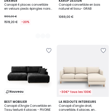
2
DRAWER
KARUP DESIGN
Canapé 4 places convertible
Canapé convertible en bois
Couleurs
en velours pieds épingles noirs-
naturel et tissu- GRAB
LUNERY
1899,00 €
1069,00 €
1519,20 €
-20%
Nouveau
-30€* tous les 100€
7
BEST MOBILIER
6
LA REDOUTE INTERIEURS
Canapé d'Angle Convertible en
Canapé d'angle droit,
Couleurs
Couleurs
Tissu texturé 4 places - PIVOINE
convertible, 4 places, en