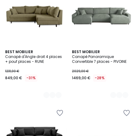
6
BEST MOBILIER
6
BEST MOBILIER
Canapé d'Angle droit 4 places
Canapé Panoramique
Couleurs
Couleurs
+ pouf places - RUNE
Convertible 7 places - PIVOINE
1231,00 €
2029,00 €
849,00 €
-31%
1469,00 €
-28%