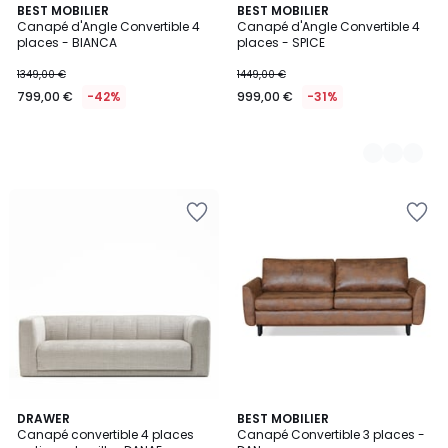
BEST MOBILIER
6
BEST MOBILIER
Canapé d'Angle Convertible 4
Canapé d'Angle Convertible 4
Couleurs
places - BIANCA
places - SPICE
1349,00 €
1449,00 €
799,00 €
-42%
999,00 €
-31%
1
2
DRAWER
BEST MOBILIER
/
Canapé convertible 4 places
Canapé Convertible 3 places -
Couleurs