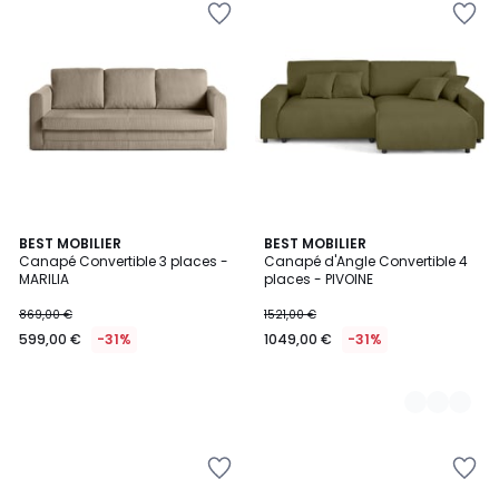
BEST MOBILIER
6
BEST MOBILIER
Canapé Convertible 3 places -
Canapé d'Angle Convertible 4
Couleurs
MARILIA
places - PIVOINE
869,00 €
1521,00 €
599,00 €
-31%
1049,00 €
-31%