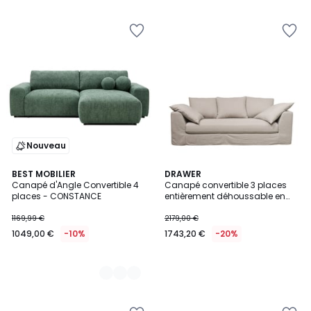
Nouveau
3
BEST MOBILIER
DRAWER
Canapé d'Angle Convertible 4
Canapé convertible 3 places
Couleurs
places - CONSTANCE
entièrement déhoussable en
tissu- AMANY
1169,99 €
2179,00 €
1049,00 €
-10%
1743,20 €
-20%