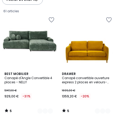
61 articles
5
5
9
BEST MOBILIER
3
DRAWER
/
/
Canapé d'Angle Convertible 4
Canapé convertible ouverture
Couleurs
Couleurs
5
5
places - NELLY
express 2 places en velours-
929,00
VORNAY
1347,00 €
1699,00 €
€
929,00 €
-31%
1359,20 €
-20%
au
lieu
de
5
5
1347,00
/
/
5
5