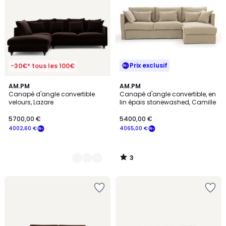
Prix exclusif
-30€* tous les 100€
3
16
AM.PM
AM.PM
/
Canapé d'angle convertible
Canapé d'angle convertible, en
Couleurs
5
velours, Lazare
lin épais stonewashed, Camille
5700,00 €
5400,00 €
4002,60 €
4065,00 €
3
/
5