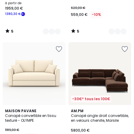
TIMOR
à partir de
1959,00 €
620,00 €
1380,30 €
559,00 €
-10%
5
5
/
/
5
5
-30€* tous les 100€
2
MAISON PAVANE
8
AM.PM
Canapé convertible en tissu
Canapé angle droit convertible,
Couleurs
Couleurs
texturé - OLYMPE
en velours chenille, Marsile
1189,00 €
5800,00 €