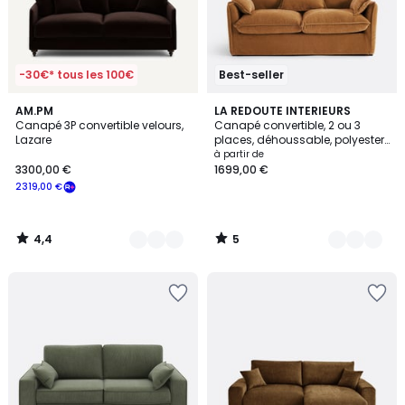
-30€* tous les 100€
Best-seller
4,4
5
16
AM.PM
9
LA REDOUTE INTERIEURS
/ 5
/
Canapé 3P convertible velours,
Canapé convertible, 2 ou 3
Couleurs
Couleurs
5
Lazare
places, déhoussable, polyester
chiné, ODNA
à partir de
3300,00 €
1699,00 €
2319,00 €
4,4
5
/
/
5
5