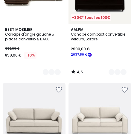
-30€* tous les 100€
4,5
5
BEST MOBILIER
16
AM.PM
/ 5
Canapé d'angle gauche 5
Canapé compact convertible
Couleurs
Couleurs
places convertible, BAOJI
velours, Lazare
999,99 €
2900,00 €
2037,80 €
899,00 €
-10%
4,5
/
5