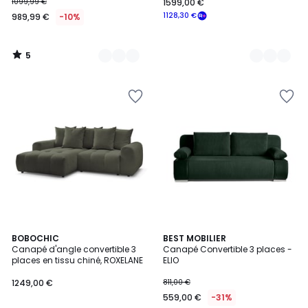
1099,99 €
1599,00 €
1128,30 €
989,99 €
-10%
5
/
5
9
BOBOCHIC
7
BEST MOBILIER
Canapé d'angle convertible 3
Canapé Convertible 3 places -
Couleurs
Couleurs
places en tissu chiné, ROXELANE
ELIO
1249,00 €
811,00 €
559,00 €
-31%