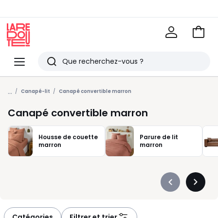
Voir
mon
La
panie
Redoute
Menu
Rechercher
Derniers
...
articles
Canapé-lit
Canapé convertible marron
vus
Canapé convertible marron
Housse de couette
Parure de lit
marron
marron
Précédent
Suivan
-
-
défiler
défiler
à
à
Catégories
Filtrer et trier