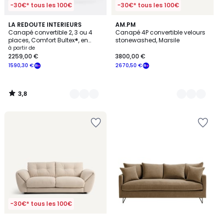
-30€* tous les 100€
-30€* tous les 100€
3,8
7
LA REDOUTE INTERIEURS
3
AM.PM
/ 5
Canapé convertible 2, 3 ou 4
Canapé 4P convertible velours
Couleurs
Couleurs
places, Comfort Bultex®, en
stonewashed, Marsile
velours, TIMOR
à partir de
2259,00 €
3800,00 €
1590,30 €
2670,50 €
3,8
/
5
-30€* tous les 100€