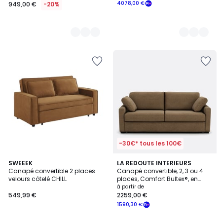
4078,00 €
949,00 €
-20%
-30€* tous les 100€
4,1
4,5
5
SWEEEK
3
LA REDOUTE INTERIEURS
/ 5
/ 5
Canapé convertible 2 places
Canapé convertible, 2, 3 ou 4
Couleurs
Couleurs
velours côtelé CHILL
places, Comfort Bultex®, en
texturé chiné, TIMOR
à partir de
549,99 €
2259,00 €
1590,30 €