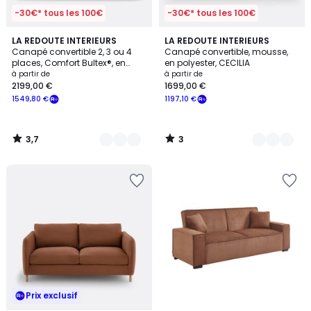
-30€* tous les 100€
-30€* tous les 100€
3,7
3
3
LA REDOUTE INTERIEURS
3
LA REDOUTE INTERIEURS
/ 5
/
Canapé convertible 2, 3 ou 4
Canapé convertible, mousse,
Couleurs
Couleurs
5
places, Comfort Bultex®, en
en polyester, CECILIA
polyester, TIMOR
à partir de
à partir de
2199,00 €
1699,00 €
1549,80 €
1197,10 €
3,7
3
/
/
5
5
Prix exclusif