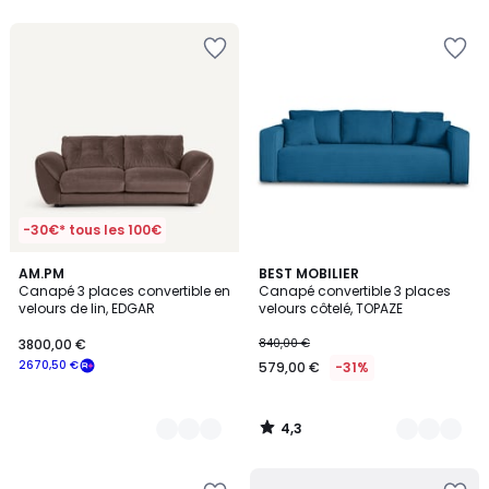
5
5
-30€* tous les 100€
4,3
5
AM.PM
5
BEST MOBILIER
/ 5
Canapé 3 places convertible en
Canapé convertible 3 places
Couleurs
Couleurs
velours de lin, EDGAR
velours côtelé, TOPAZE
3800,00 €
840,00 €
2670,50 €
579,00 €
-31%
4,3
/
5