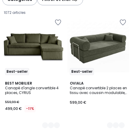
gauche
droite
1072 articles
Best-seller
Best-seller
6
BEST MOBILIER
4
OVIALA
Canapé d'angle convertible 4
Canapé convertible 2 places en
Couleurs
Couleurs
places, CYRUS
tissu avec coussin modulable,
499,00
WENDY
559,99 €
599,00 €
€
499,00 €
-11%
au
lieu
de
559,99