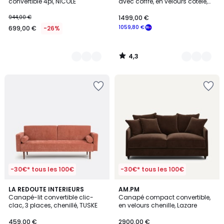
convertible 4pl, NICOLE
avec coffre, en velours côtelé,
MAONA
944,00 €
1499,00 €
1059,80 €
699,00 €
-26%
4,3
/
5
-30€* tous les 100€
-30€* tous les 100€
3,9
4
LA REDOUTE INTERIEURS
8
AM.PM
/ 5
Canapé-lit convertible clic-
Canapé compact convertible,
Couleurs
Couleurs
clac, 3 places, chenillé, TUSKE
en velours chenille, Lazare
459,00 €
2900,00 €