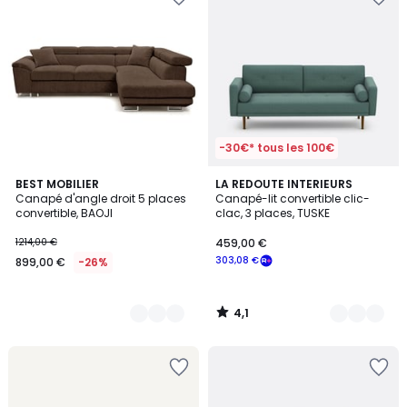
-30€* tous les 100€
4,1
5
BEST MOBILIER
3
LA REDOUTE INTERIEURS
/ 5
Canapé d'angle droit 5 places
Canapé-lit convertible clic-
Couleurs
Couleurs
convertible, BAOJI
clac, 3 places, TUSKE
1214,00 €
459,00 €
303,08 €
899,00 €
-26%
4,1
/
5