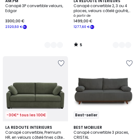
5
14
AM.PM
8
LA REDOUTE INTERIEURS
/
Canapé 3P convertible velours,
Canapé convertible 2, 3 ou 4
Couleurs
Couleurs
5
Edgar
places, velours côtelé gaufré,
YDE
à partir de
3300,00 €
1499,00 €
2320,50 €
1277,60 €
5
/
5
-30€* tous les 100€
Best-seller
5
5
5
LA REDOUTE INTERIEURS
5
BEST MOBILIER
/
/
Canapé convertible, Premium
Canapé convertible 3 places,
Couleurs
Couleurs
5
5
HR, en velours côtelé fines côtes,
CRISTAL