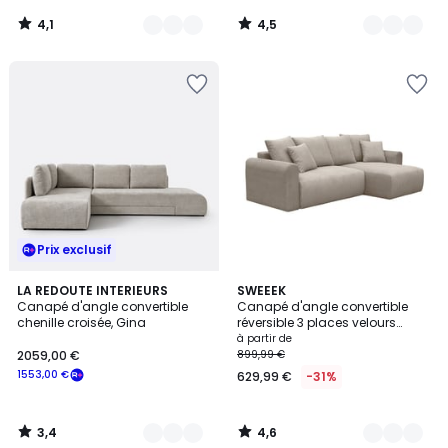
4,1
4,5
/
/
5
5
Prix exclusif
3,4
4,6
5
LA REDOUTE INTERIEURS
5
SWEEEK
/ 5
/ 5
Canapé d'angle convertible
Canapé d'angle convertible
Couleurs
Couleurs
chenille croisée, Gina
réversible 3 places velours
côtelé avec coffre ALMO
à partir de
2059,00 €
899,99 €
1553,00 €
629,99 €
-31%
3,4
4,6
/
/