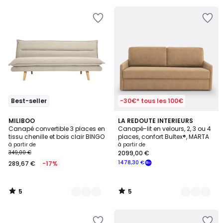
€
11%
de
réduction
appliquée.
Best-seller
-30€* tous les 100€
5
5
3
MILIBOO
7
LA REDOUTE INTERIEURS
/
/
Canapé convertible 3 places en
Canapé-lit en velours, 2, 3 ou 4
Couleurs
Couleurs
5
5
tissu chenille et bois clair BINGO
places, confort Bultex®, MARTA
à partir de
à partir de
349,00 €
2099,00 €
1478,30 €
289,67 €
-17%
5
5
/
/
5
5