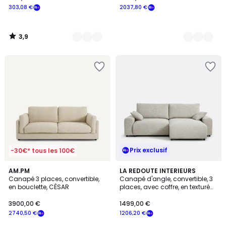
303,08 €
2037,80 €
3,9
/
5
Prix exclusif
-30€* tous les 100€
4
3
AM.PM
LA REDOUTE INTERIEURS
/
Canapé 3 places, convertible,
Canapé d'angle, convertible, 3
Couleurs
5
en bouclette, CÉSAR
places, avec coffre, en texturé
moucheté, GALENE
3900,00 €
1499,00 €
2740,50 €
1206,20 €