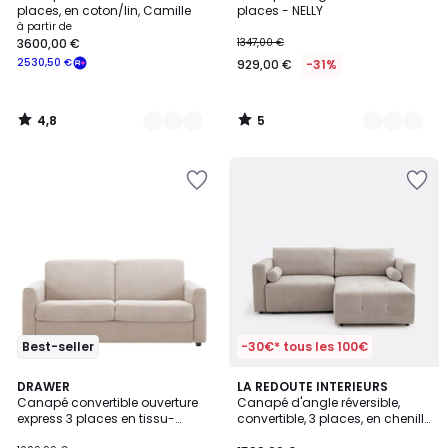
Couleurs
Couleurs
5
places, en coton/lin, Camille
places - NELLY
à partir de
3600,00 €
1347,00 €
2530,50 €
929,00 €
-31%
4,8
5
/
/
5
5
Best-seller
-30€* tous les 100€
5
2
DRAWER
3
LA REDOUTE INTERIEURS
/
Canapé convertible ouverture
Canapé d'angle réversible,
Couleurs
Couleurs
5
express 3 places en tissu-
convertible, 3 places, en chenille
MORENA
chinée, MASI