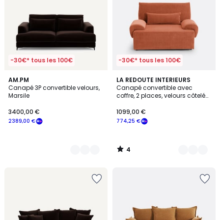
-30€* tous les 100€
-30€* tous les 100€
4
17
AM.PM
7
LA REDOUTE INTERIEURS
/
Canapé 3P convertible velours,
Canapé convertible avec
Couleurs
Couleurs
5
Marsile
coffre, 2 places, velours côtelé
moyennes côtes,MAONA
3400,00 €
1099,00 €
2389,00 €
774,25 €
4
/
5