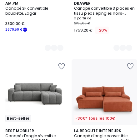
2
AM.PM
2
DRAWER
Canapé 3P convertible
Canapé convertible 3 places en
Couleurs
Couleurs
bouclette, Edgar
tissu pieds épingles noirs-
VILLABON
à partir de
3800,00 €
2199,00 €
2670,50 €
1759,20 €
-20%
Best-seller
-30€* tous les 100€
4,3
7
BEST MOBILIER
7
LA REDOUTE INTERIEURS
/ 5
Canapé d'angle réversible
Canapé d'angle convertible
Couleurs
Couleurs