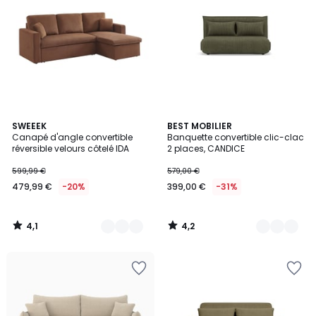
4,1
4,2
6
SWEEEK
5
BEST MOBILIER
/ 5
/ 5
Canapé d'angle convertible
Banquette convertible clic-clac
Couleurs
Couleurs
réversible velours côtelé IDA
2 places, CANDICE
599,99 €
579,00 €
479,99 €
-20%
399,00 €
-31%
4,1
4,2
/
/
5
5