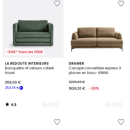
-30€* tous les 100€
4,5
2
LA REDOUTE INTERIEURS
2
DRAWER
/ 5
Banquette-lit velours côtelé
Canapé convertible express 3
Couleurs
Couleurs
Hazel
places en tissu- KINNA
359,00 €
2299,00 €
253,76 €
1839,20 €
-20%
4,5
/
5