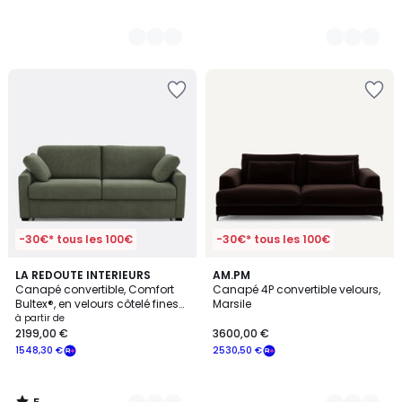
-30€* tous les 100€
-30€* tous les 100€
5
5
LA REDOUTE INTERIEURS
17
AM.PM
/
Canapé convertible, Comfort
Canapé 4P convertible velours,
Couleurs
Couleurs
5
Bultex®, en velours côtelé fines
Marsile
côtes, TIMOR
à partir de
2199,00 €
3600,00 €
1548,30 €
2530,50 €