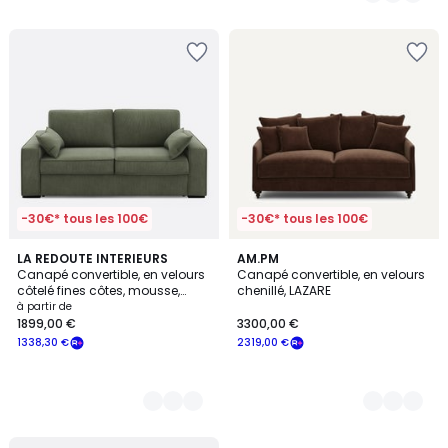
-30€* tous les 100€
-30€* tous les 100€
5
LA REDOUTE INTERIEURS
8
AM.PM
Canapé convertible, en velours
Canapé convertible, en velours
Couleurs
Couleurs
côtelé fines côtes, mousse,
chenillé, LAZARE
CECILIA
à partir de
1899,00 €
3300,00 €
1338,30 €
2319,00 €