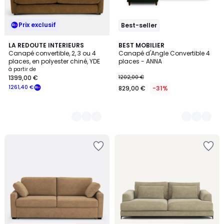
Prix exclusif
Best-seller
5
LA REDOUTE INTERIEURS
9
BEST MOBILIER
Canapé convertible, 2, 3 ou 4
Canapé d'Angle Convertible 4
Couleurs
Couleurs
places, en polyester chiné, YDE
places - ANNA
à partir de
1399,00 €
1202,00 €
1261,40 €
829,00 €
-31%