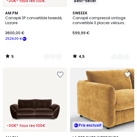
-30€* tous les 100€
Best-seller
5
4,5
3
AM.PM
7
SWEEEK
/
/ 5
Canapé 3P convertible tweedé,
Canapé compressé vintage
Couleurs
Couleurs
5
Lazare
convertible 3 places velours
côtelé et armature chromée
SEVENTIES
3600,00 €
599,99 €
2529,00 €
5
4,5
/
/
5
5
Prix exclusif
-30€* tous les 100€