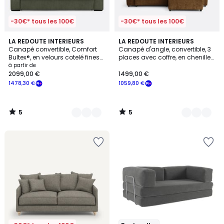
-30€* tous les 100€
-30€* tous les 100€
5
5
5
LA REDOUTE INTERIEURS
3
LA REDOUTE INTERIEURS
/
/
Canapé convertible, Comfort
Canapé d'angle, convertible, 3
Couleurs
Couleurs
5
5
Bultex®, en velours cotelé fines
places avec coffre, en chenille
cotes, CECILIA
flammée, GALENE
à partir de
2099,00 €
1499,00 €
1478,30 €
1059,80 €
5
5
/
/
5
5