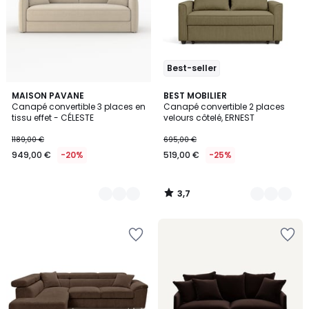
Best-seller
3,7
2
MAISON PAVANE
6
BEST MOBILIER
/ 5
Canapé convertible 3 places en
Canapé convertible 2 places
Couleurs
Couleurs
tissu effet - CÉLESTE
velours côtelé, ERNEST
1189,00 €
695,00 €
949,00 €
-20%
519,00 €
-25%
3,7
/
5