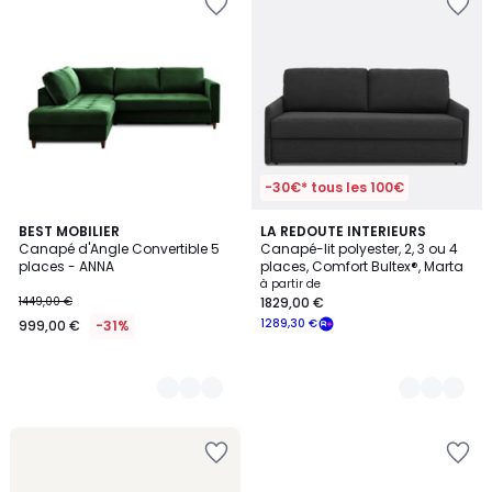
-30€* tous les 100€
9
BEST MOBILIER
3
LA REDOUTE INTERIEURS
Canapé d'Angle Convertible 5
Canapé-lit polyester, 2, 3 ou 4
Couleurs
Couleurs
places - ANNA
places, Comfort Bultex®, Marta
à partir de
1449,00 €
1829,00 €
1289,30 €
999,00 €
-31%