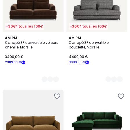
-30€* tous les 100€
-30€* tous les 100€
8
AM.PM
3
AM.PM
Canapé 3P convertible velours
Canapé 3P convertible
Couleurs
Couleurs
chenille, Marsile
bouclette, Marsile
3400,00 €
4400,00 €
2389,00 €
3089,00 €