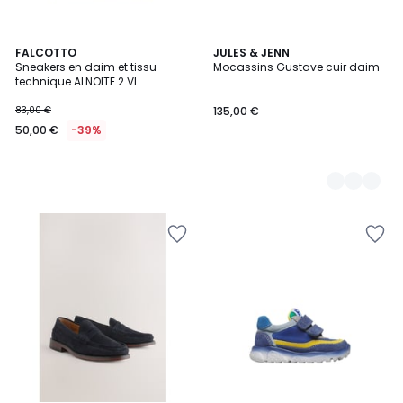
FALCOTTO
2
JULES & JENN
Sneakers en daim et tissu
Mocassins Gustave cuir daim
Couleurs
technique ALNOITE 2 VL.
83,00 €
135,00 €
50,00 €
-39%