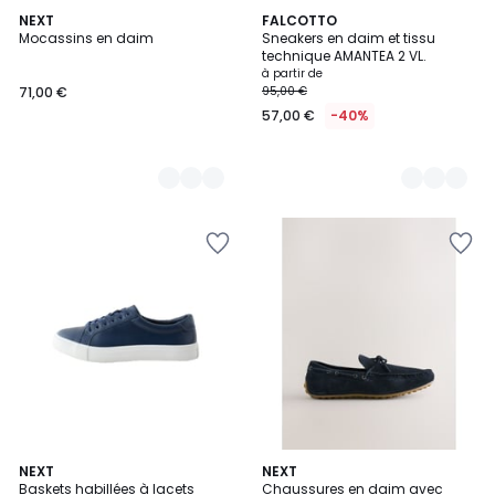
2
NEXT
3
FALCOTTO
Mocassins en daim
Sneakers en daim et tissu
Couleurs
Couleurs
technique AMANTEA 2 VL.
à partir de
71,00 €
95,00 €
57,00 €
-40%
4
NEXT
3
NEXT
Baskets habillées à lacets
Chaussures en daim avec