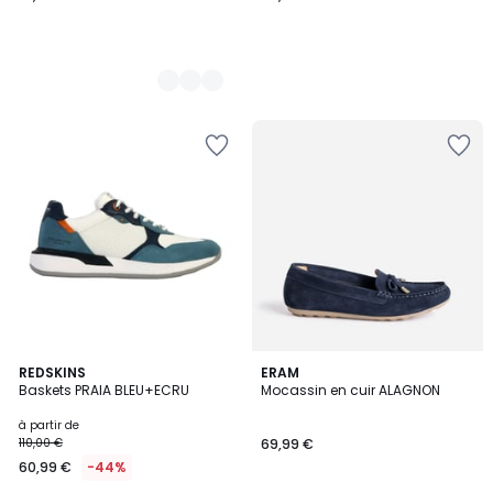
5
2
REDSKINS
4
ERAM
/
Baskets PRAIA BLEU+ECRU
Mocassin en cuir ALAGNON
Couleurs
Couleurs
5
à partir de
110,00 €
69,99 €
60,99 €
-44%