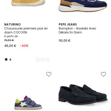
4
10
NATURINO
PEPE JEANS
/
Chaussures premiers pas en
Bampton - Baskets Avec
Couleurs
5
daim COCOON
Détails En Daim
à partir de
75,00 €
110,00 €
45,00 €
-40%
4
/
5