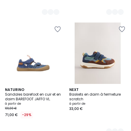
NATURINO
2
NEXT
Sandales barefoot en cuir et en
Baskets en daim à fermeture
Couleurs
daim BAREFOOT JAFFO VL.
scratch
à partir de
à partir de
101,00 €
33,00 €
71,00 €
-29%