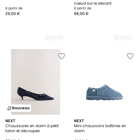
Couleurs
Couleurs
nœud sur le devant
à partir de
à partir de
29,00 €
68,00 €
Nouveau
2
NEXT
NEXT
Chaussures en daim à petit
Mini chaussons bottines en
Couleurs
talon et découpes
daim