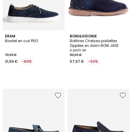
ERAM
BONI&SIDONIE
Basket en cuir PEIO
Bottines Chelsea paillettes
Zippées en daim BONI JADE
à partir de
79,99 €
82,39 €
31,99 €
-60%
57,67 €
-30%