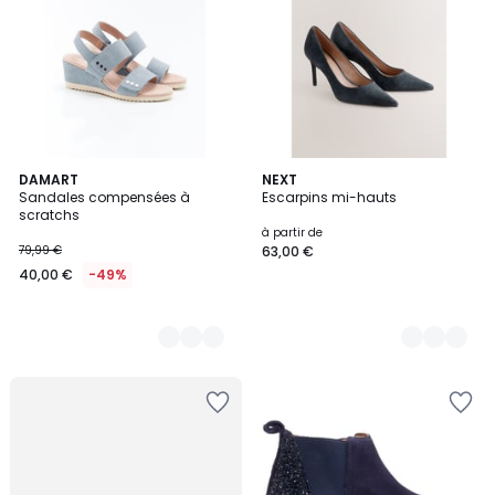
2
DAMART
9
NEXT
Sandales compensées à
Escarpins mi-hauts
Couleurs
Couleurs
scratchs
à partir de
79,99 €
63,00 €
40,00 €
-49%