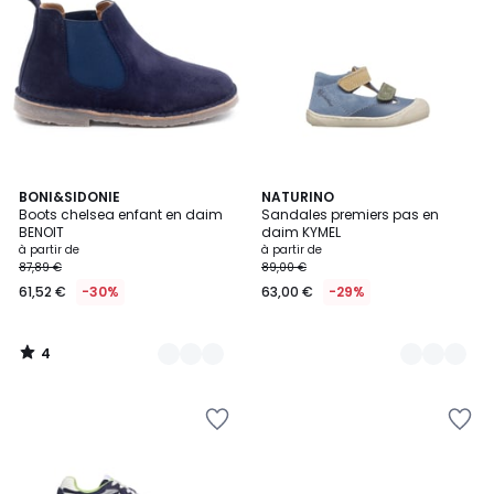
4
5
BONI&SIDONIE
2
NATURINO
/
Boots chelsea enfant en daim
Sandales premiers pas en
Couleurs
Couleurs
5
BENOIT
daim KYMEL
à partir de
à partir de
87,89 €
89,00 €
61,52 €
-30%
63,00 €
-29%
4
/
5