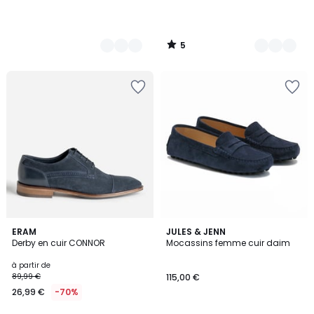
5
/
5
3
ERAM
3
JULES & JENN
Derby en cuir CONNOR
Mocassins femme cuir daim
Couleurs
Couleurs
à partir de
89,99 €
115,00 €
26,99 €
-70%