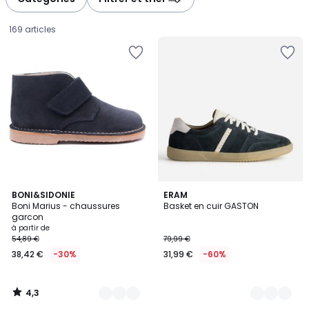
169 articles
4,3
4
BONI&SIDONIE
2
ERAM
/ 5
Boni Marius - chaussures
Basket en cuir GASTON
Couleurs
Couleurs
garcon
Prix
à partir de
54,89 €
79,99 €
à
38,42 €
-30%
31,99 €
-60%
partir
de
38,42
4,3
€
/
5