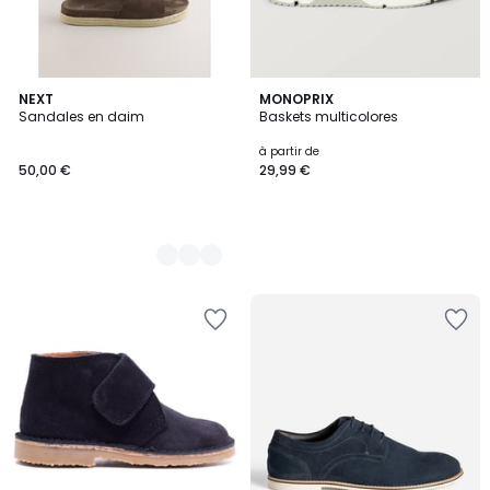
2
NEXT
MONOPRIX
Sandales en daim
Baskets multicolores
Couleurs
à partir de
50,00 €
29,99 €