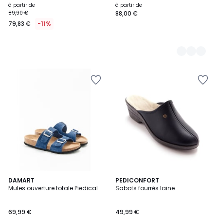
à partir de
à partir de
89,90 €
88,00 €
79,83 €
-11%
5
2
DAMART
2
PEDICONFORT
/
Mules ouverture totale Piedical
Sabots fourrés laine
Couleurs
Couleurs
5
69,99 €
49,99 €