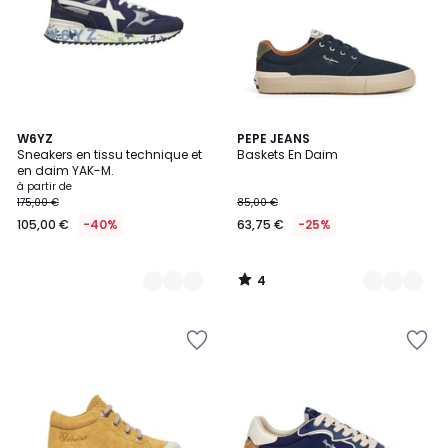
4
3
W6YZ
2
PEPE JEANS
/
Sneakers en tissu technique et
Baskets En Daim
Couleurs
Couleurs
5
en daim YAK-M.
à partir de
175,00 €
85,00 €
105,00 €
-40%
63,75 €
-25%
4
/
5