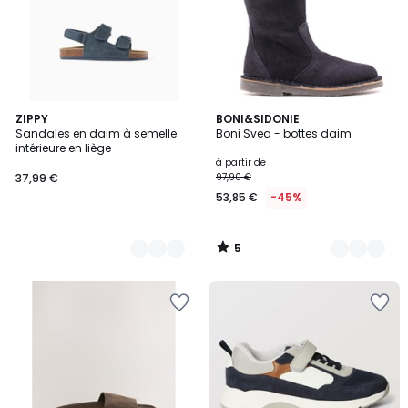
5
2
ZIPPY
2
BONI&SIDONIE
/
Sandales en daim à semelle
Boni Svea - bottes daim
Couleurs
Couleurs
5
intérieure en liège
à partir de
37,99 €
97,90 €
53,85 €
-45%
5
/
5