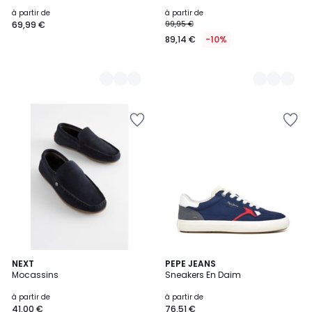
à partir de
à partir de
69,99 €
99,95 €
89,14 €
-10%
4
NEXT
PEPE JEANS
Mocassins
Sneakers En Daim
Couleurs
à partir de
à partir de
41,00 €
76,51 €