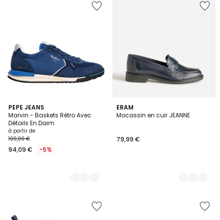
2
PEPE JEANS
4
ERAM
Marvin - Baskets Rétro Avec
Mocassin en cuir JEANNE
Couleurs
Couleurs
Détails En Daim
à partir de
100,00 €
79,99 €
94,09 €
-5%