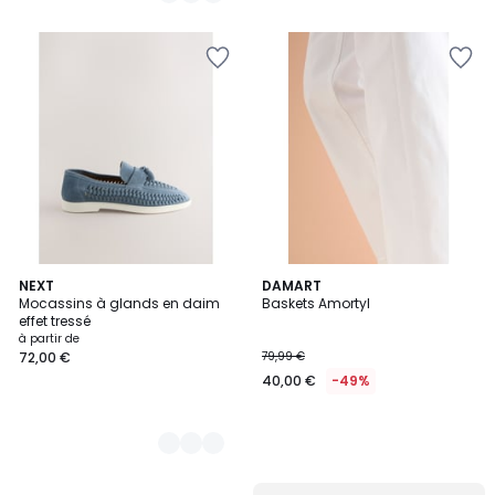
2
NEXT
DAMART
Mocassins à glands en daim
Baskets Amortyl
Couleurs
effet tressé
à partir de
72,00 €
79,99 €
40,00 €
-49%