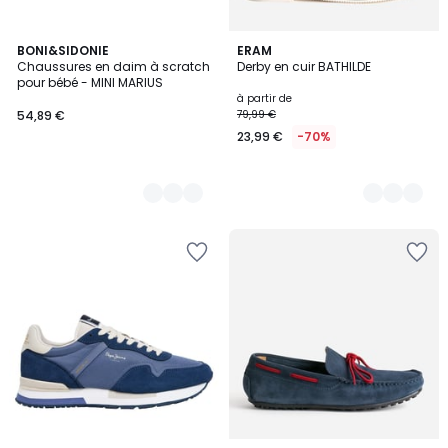
4
BONI&SIDONIE
2
ERAM
Chaussures en daim à scratch
Derby en cuir BATHILDE
Couleurs
Couleurs
pour bébé - MINI MARIUS
à partir de
54,89 €
79,99 €
23,99 €
-70%