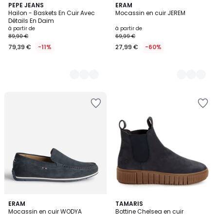
2
PEPE JEANS
3
ERAM
Hailon - Baskets En Cuir Avec
Mocassin en cuir JEREM
Couleurs
Couleurs
Détails En Daim
à partir de
à partir de
89,90 €
69,99 €
79,39 €
-11%
27,99 €
-60%
2
ERAM
5
TAMARIS
Mocassin en cuir WODYA
Bottine Chelsea en cuir
Couleurs
Couleurs