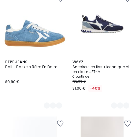
2
PEPE JEANS
4
W6YZ
Ball - Baskets Rétro En Daim
Sneakers en tissu technique et
Couleurs
Couleurs
en daim JET-M.
à partir de
89,90 €
135,00 €
81,00 €
-40%