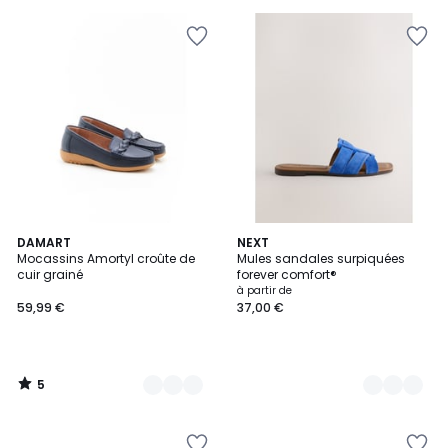
au
lieu
de
54,89
€
30%
de
réduction
appliquée.
5
3
DAMART
5
NEXT
/
Mocassins Amortyl croûte de
Mules sandales surpiquées
Couleurs
Couleurs
5
cuir grainé
forever comfort®
à partir de
59,99 €
37,00 €
5
/
5