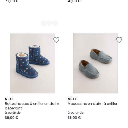
77,00 €
41,00 €
2
NEXT
4
NEXT
Bottes hautes à enfiler en daim
Mocassins en daim à enfiler
Couleurs
Couleurs
déperlant
à partir de
à partir de
36,00 €
38,00 €