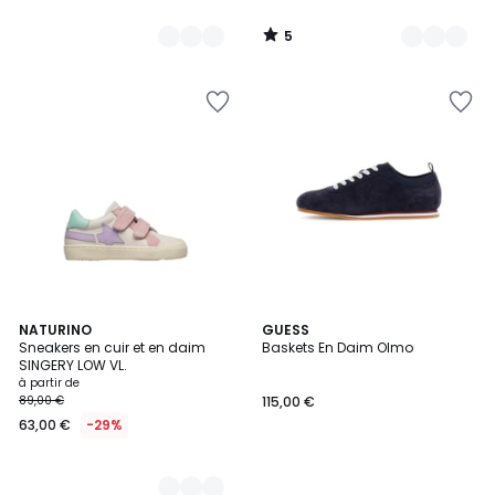
5
/
5
2
NATURINO
GUESS
Sneakers en cuir et en daim
Baskets En Daim Olmo
Couleurs
SINGERY LOW VL.
à partir de
89,00 €
115,00 €
63,00 €
-29%