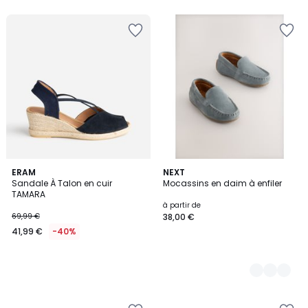
5
ERAM
4
NEXT
Sandale À Talon en cuir
Mocassins en daim à enfiler
Couleurs
TAMARA
à partir de
69,99 €
38,00 €
41,99 €
-40%