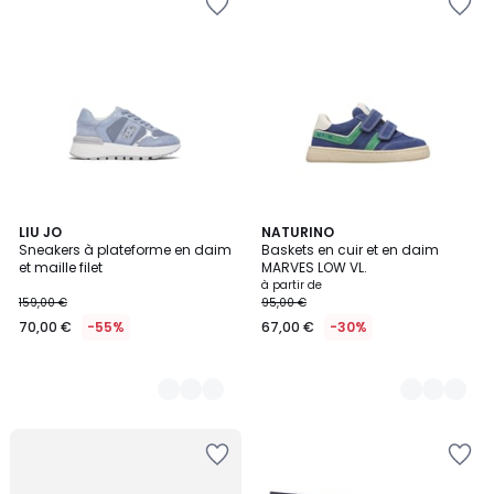
4
LIU JO
2
NATURINO
Sneakers à plateforme en daim
Baskets en cuir et en daim
Couleurs
Couleurs
et maille filet
MARVES LOW VL.
à partir de
159,00 €
95,00 €
70,00 €
-55%
67,00 €
-30%