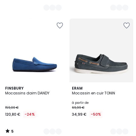
5
4
FINSBURY
2
ERAM
/
Mocassins daim DANDY
Mocassin en cuir TONIN
Couleurs
Couleurs
5
à partir de
159,00 €
69,99 €
120,80 €
-24%
34,99 €
-50%
5
/