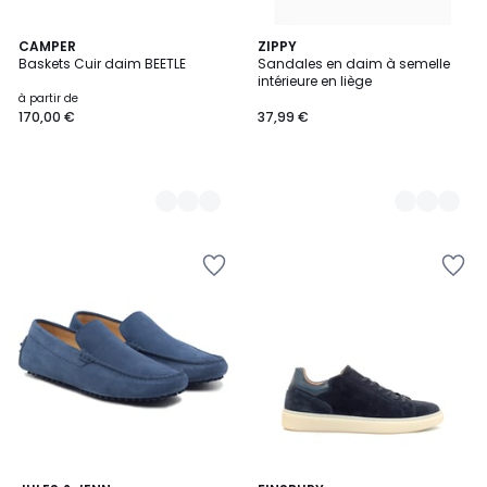
3
CAMPER
2
ZIPPY
Baskets Cuir daim BEETLE
Sandales en daim à semelle
Couleurs
Couleurs
intérieure en liège
à partir de
170,00 €
37,99 €