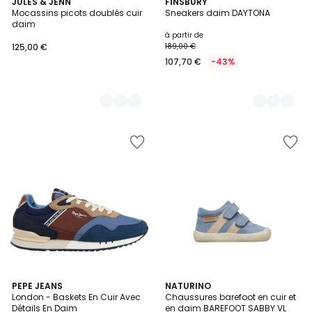
3
JULES & JENN
3
FINSBURY
Mocassins picots doublés cuir
Sneakers daim DAYTONA
Couleurs
Couleurs
daim
à partir de
125,00 €
189,00 €
107,70 €
-43%
PEPE JEANS
2
NATURINO
London - Baskets En Cuir Avec
Chaussures barefoot en cuir et
Couleurs
Détails En Daim
en daim BAREFOOT SABBY VL