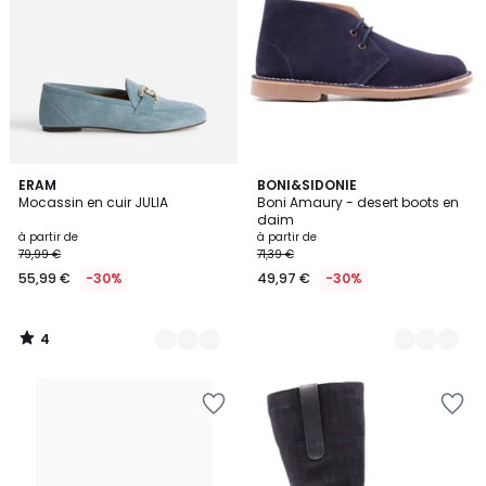
4
2
ERAM
3
BONI&SIDONIE
/
Mocassin en cuir JULIA
Boni Amaury - desert boots en
Couleurs
Couleurs
5
daim
à partir de
à partir de
79,99 €
71,39 €
55,99 €
-30%
49,97 €
-30%
4
/
5