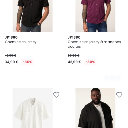
JP1880
4
JP1880
Chemise en jersey
Chemise en jersey à manches
Couleurs
courtes
49,99 €
69,99 €
34,99 €
-30%
48,99 €
-30%