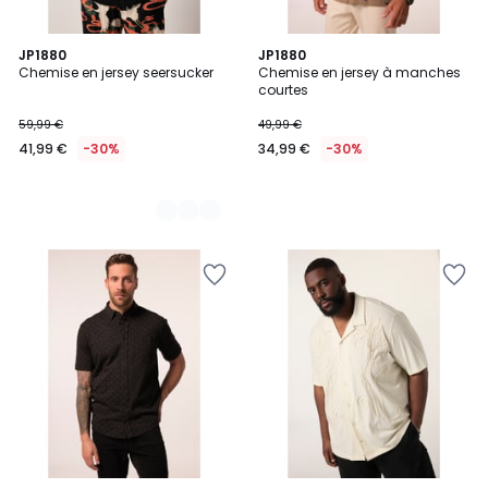
4
JP1880
JP1880
Chemise en jersey seersucker
Chemise en jersey à manches
Couleurs
courtes
59,99 €
49,99 €
41,99 €
-30%
34,99 €
-30%