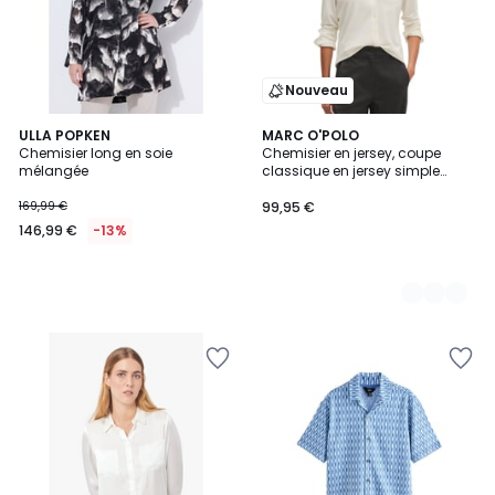
Nouveau
ULLA POPKEN
3
MARC O'POLO
Chemisier long en soie
Chemisier en jersey, coupe
Couleurs
mélangée
classique en jersey simple
avec finition paper
169,99 €
99,95 €
146,99 €
-13%