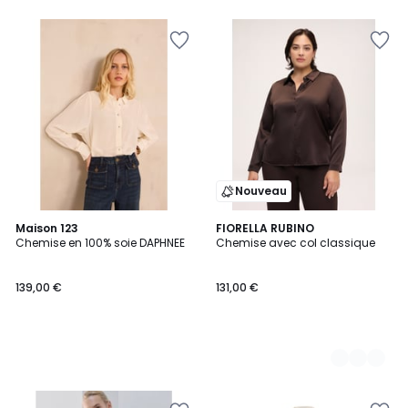
5
Nouveau
Maison 123
4
FIORELLA RUBINO
Chemise en 100% soie DAPHNEE
Chemise avec col classique
Couleurs
139,00 €
131,00 €