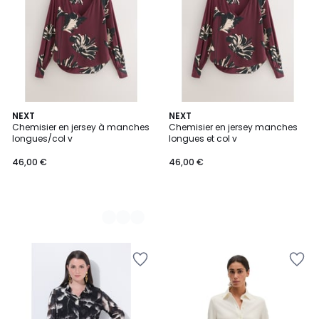
2
NEXT
NEXT
Chemisier en jersey à manches
Chemisier en jersey manches
Couleurs
longues/col v
longues et col v
46,00 €
46,00 €