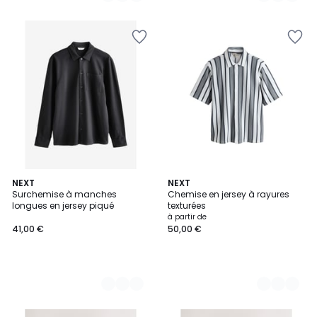
2
NEXT
2
NEXT
Surchemise à manches
Chemise en jersey à rayures
Couleurs
Couleurs
longues en jersey piqué
texturées
à partir de
41,00 €
50,00 €