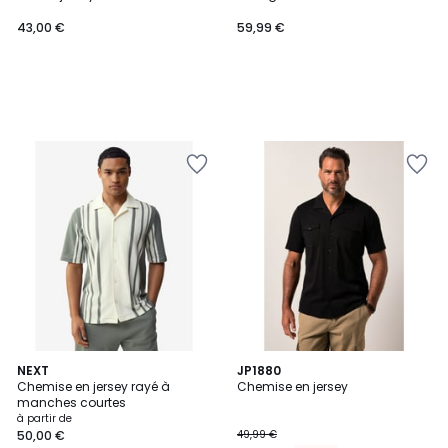
43,00 €
59,99 €
2
NEXT
3
JP1880
Chemise en jersey rayé à
Chemise en jersey
Couleurs
Couleurs
manches courtes
à partir de
50,00 €
49,99 €