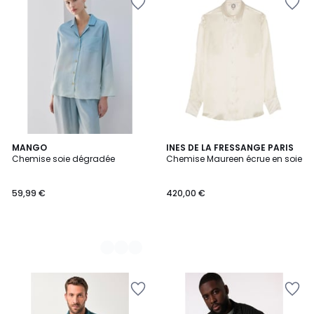
2
MANGO
INES DE LA FRESSANGE PARIS
Chemise soie dégradée
Chemise Maureen écrue en soie
Couleurs
59,99 €
420,00 €