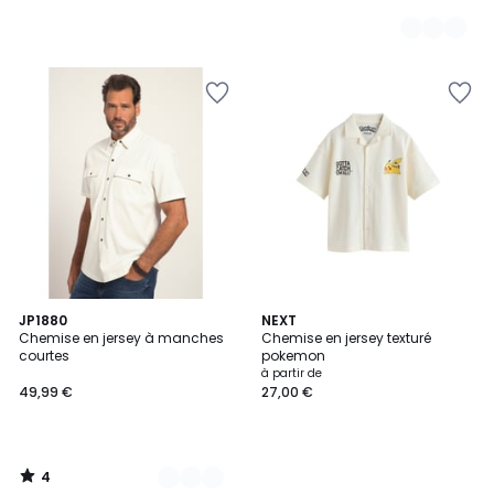
4
2
JP1880
NEXT
/
Chemise en jersey à manches
Chemise en jersey texturé
Couleurs
5
courtes
pokemon
à partir de
49,99 €
27,00 €
4
/