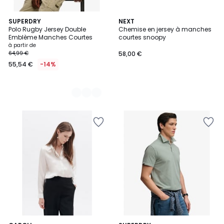
3
SUPERDRY
NEXT
Polo Rugby Jersey Double
Chemise en jersey à manches
Couleurs
Emblème Manches Courtes
courtes snoopy
à partir de
64,99 €
58,00 €
55,54 €
-14%