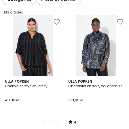
143 articles
4
3
ULLA POPKEN
ULLA POPKEN
/
Chemisier rayé en jersey
Chemisier en soie, col chemise
Couleurs
5
49,99
49,99 €
199,99 €
€.
4
/
5