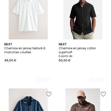
2
NEXT
5
NEXT
Chemise en jersey texturé à
Chemise en jersey coton
Couleurs
Couleurs
manches courtes
supima®
à partir de
46,00 €
50,00 €