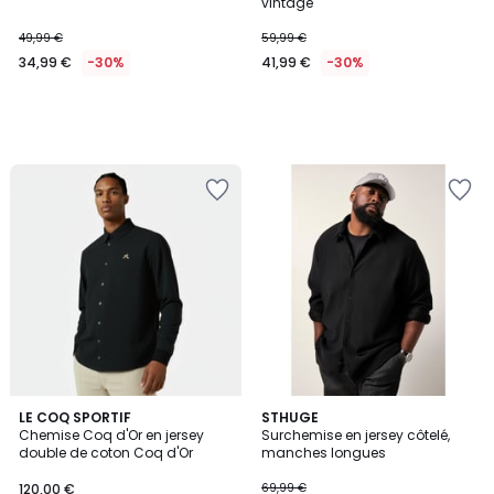
vintage
49,99 €
59,99 €
34,99 €
-30%
41,99 €
-30%
LE COQ SPORTIF
STHUGE
Chemise Coq d'Or en jersey
Surchemise en jersey côtelé,
double de coton Coq d'Or
manches longues
120,00 €
69,99 €