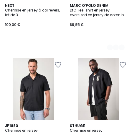
NEXT
2
MARC O’POLO DENIM
Chemise en jersey à col revers,
DfC Tee-shirt en jersey
Couleurs
lot de 3
oversized en jersey de coton bio
épais
100,00 €
89,95 €
3
JP1880
STHUGE
Chemise en jersey
Chemise en jersey