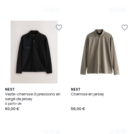
9
NEXT
4
NEXT
Veste-chemise à pressions en
Chemise en jersey
Couleurs
Couleurs
sergé de jersey
à partir de
60,00 €
56,00 €