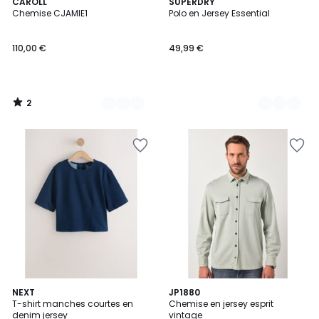
2
2
CAROLL
6
SUPERDRY
/
Chemise CJAMIE1
Polo en Jersey Essential
Couleurs
Couleurs
5
110,00 €
49,99 €
2
/
5
NEXT
JP1880
T-shirt manches courtes en
Chemise en jersey esprit
denim jersey
vintage