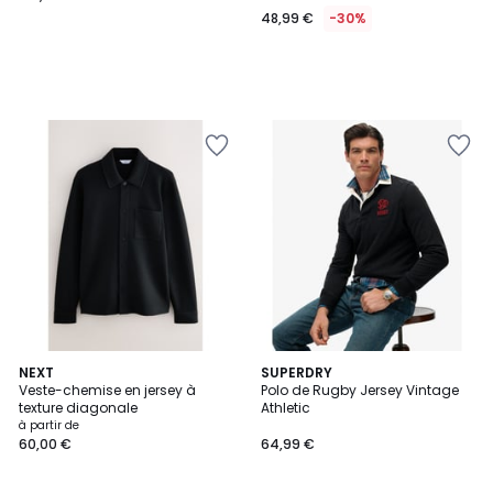
48,99 €
-30%
5
NEXT
2
SUPERDRY
Veste-chemise en jersey à
Polo de Rugby Jersey Vintage
Couleurs
Couleurs
texture diagonale
Athletic
à partir de
60,00 €
64,99 €