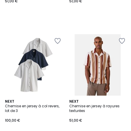
51,00 €
51,00 €
4
NEXT
NEXT
Chemise en jersey à col revers,
Chemise en jersey à rayures
Couleurs
lot de 3
texturées
100,00 €
51,00 €