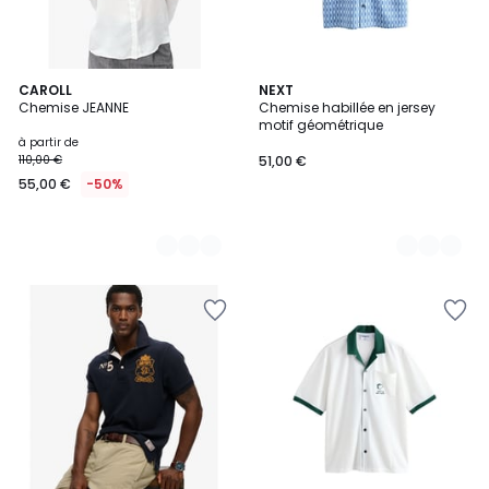
2
CAROLL
2
NEXT
Chemise JEANNE
Chemise habillée en jersey
Couleurs
Couleurs
motif géométrique
à partir de
110,00 €
51,00 €
55,00 €
-50%