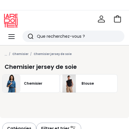
Voir
mon
La
panie
Redoute
Menu
Rechercher
Derniers
...
articles
Chemisier
Chemisier jersey de soie
vus
Chemisier jersey de soie
Chemisier
Blouse
Catégories
Filtrer et trier