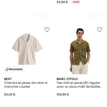
34,99 €
-30%
Nouveau
NEXT
3
MARC O'POLO
Chemise en jersey de coton à
Tee-shirt en jersey DfC regular
Couleurs
manches courtes
avec un doux motif de feuilles
en éponge
50,00 €
109,95 €