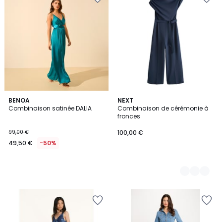
BENOA
2
NEXT
Combinaison satinée DALIA
Combinaison de cérémonie à
Couleurs
fronces
99,00 €
100,00 €
49,50 €
-50%