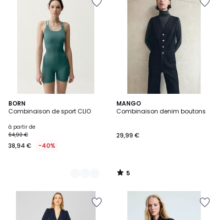
5
2
BORN
MANGO
/
Combinaison de sport CLIO
Combinaison denim boutons
Couleurs
5
à partir de
64,90 €
29,99 €
38,94 €
-40%
5
/
5