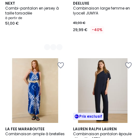
3
NEXT
DEELUXE
Combi-pantalon en jersey à
Combinaison large femme en
Couleurs
taille torsadée
lyocell JUMYA
à partir de
51,00 €
49,99 €
29,99 €
-40%
Prix exclusif
5
3
LA FEE MARABOUTEE
LAUREN RALPH LAUREN
/
Combinaison ample à bretelles
Combinaison pantalon épaule
Couleurs