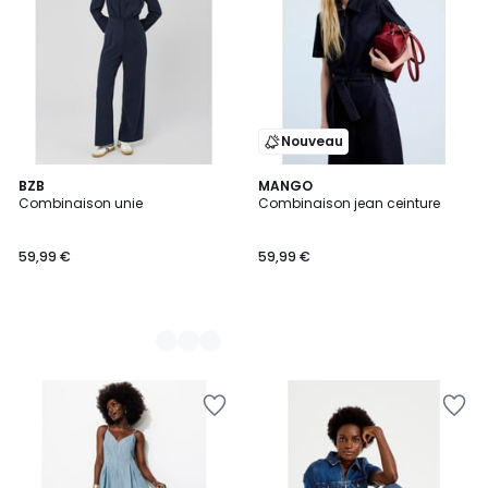
Nouveau
2
BZB
MANGO
Combinaison unie
Combinaison jean ceinture
Couleurs
59,99 €
59,99 €