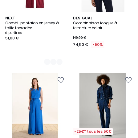
3
NEXT
DESIGUAL
Combi-pantalon en jersey à
Combinaison longue à
Couleurs
taille torsadée
fermeture éclair
à partir de
51,00 €
149,00 €
74,50 €
-50%
-25€* tous les 50€