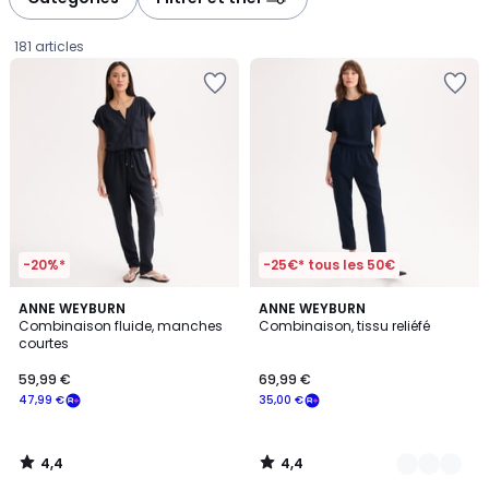
gauche
droite
181 articles
-20%*
-25€* tous les 50€
4,4
4,4
ANNE WEYBURN
2
ANNE WEYBURN
/ 5
/ 5
Combinaison fluide, manches
Combinaison, tissu reliéfé
Couleurs
courtes
59,99
59,99 €
69,99 €
€
47,99 €
35,00 €
souscrivez
à
notre
4,4
4,4
programme
/
/
5
5