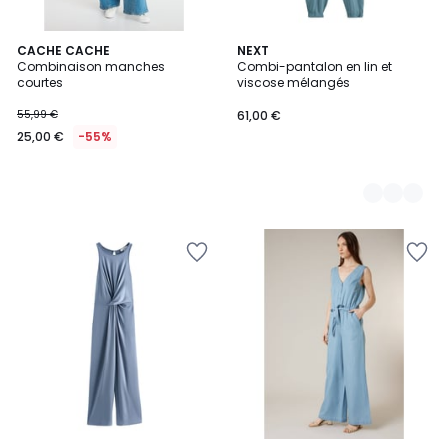
CACHE CACHE
2
NEXT
Combinaison manches
Combi-pantalon en lin et
Couleurs
courtes
viscose mélangés
55,99 €
61,00 €
25,00 €
-55%