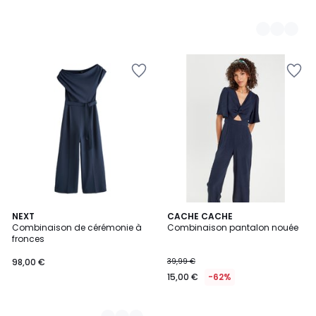
2
NEXT
CACHE CACHE
Combinaison de cérémonie à
Combinaison pantalon nouée
Couleurs
fronces
98,00 €
39,99 €
15,00 €
-62%