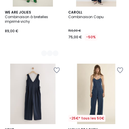
2
WE ARE JOLIES
CAROLL
Combinaison à bretelles
Combinaison Capu
Couleurs
imprimé vichy
89,00 €
150,00 €
75,00 €
-50%
-25€* tous les 50€