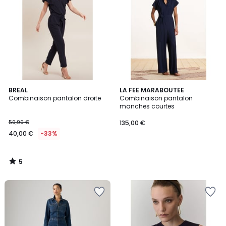
5
BREAL
LA FEE MARABOUTEE
/
Combinaison pantalon droite
Combinaison pantalon
5
manches courtes
59,99 €
135,00 €
40,00 €
-33%
5
/
5