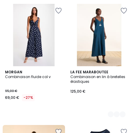
pour
payer
à
la
place
47,99
€.
MORGAN
3
LA FEE MARABOUTEE
Combinaison fluide col v
Combinaison en lin à bretelles
Couleurs
élastiques
95,00 €
125,00 €
69,00 €
-27%