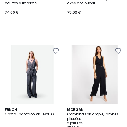
courtes à imprimé
avec dos ouvert
74,00 €
75,00 €
4,5
FRNCH
2
MORGAN
/ 5
Combi-pantalon VICHAYITO
Combinaison ample, jambes
Couleurs
plissées
à partir de