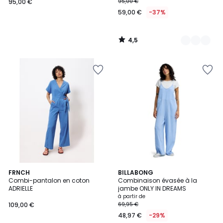
95,00 €
95,00 €
59,00 €
-37%
4,5
/
5
FRNCH
3
BILLABONG
Combi-pantalon en coton
Combinaison évasée à la
Couleurs
ADRIELLE
jambe ONLY IN DREAMS
à partir de
109,00 €
69,95 €
48,97 €
-29%