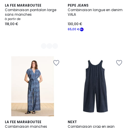
3
LA FEE MARABOUTEE
PEPE JEANS
Combinaison pantalon large
Combinaison longue en denim
Couleurs
sans manches
VALA
à partir de
118,00 €
130,00 €
65,00 €
LA FEE MARABOUTEE
NEXT
Combinaison manches
Combinaison crop en jean