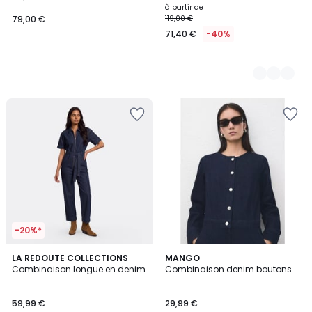
à partir de
79,00 €
119,00 €
71,40 €
-40%
-20%*
5
LA REDOUTE COLLECTIONS
MANGO
/
Combinaison longue en denim
Combinaison denim boutons
5
59,99 €
29,99 €