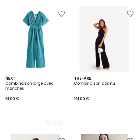
5
2
NEXT
THE-ARE
Combinaison large avec
Combinaison dos nu
Couleurs
manches
61,00 €
161,00 €