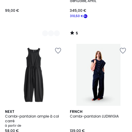
5
dénudée, APRIL
99,00 €
345,00 €
310,50 €
5
/
5
3
NEXT
FRNCH
Combi-pantalon ample à col
Combi-pantalon LUDWIGIA
Couleurs
carré
à partir de
58,00 €
139,00 €