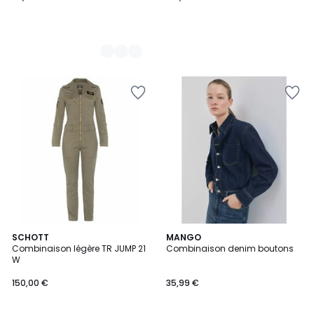
5
6
SCHOTT
MANGO
/
Combinaison légère TR JUMP 21
Combinaison denim boutons
Couleurs
5
W
150,00 €
35,99 €