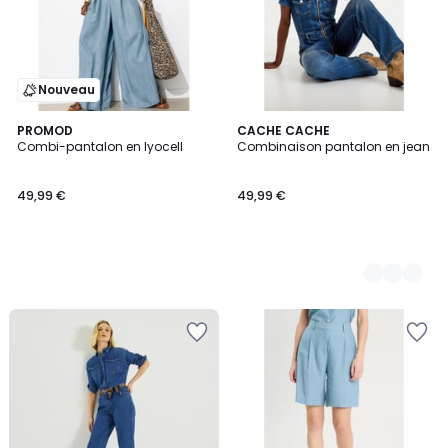
Nouveau
PROMOD
2
CACHE CACHE
Combi-pantalon en lyocell
Combinaison pantalon en jean
Couleurs
49,99 €
49,99 €