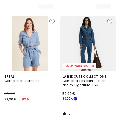
-25€* tous les 50€
5
BREAL
LA REDOUTE COLLECTIONS
/
Combishort ceinturée
Combinaison pantalon en
5
denim, Signature ERYN
59,99 €
59,99 €
30,00 €
22,00 €
-63%
5
/