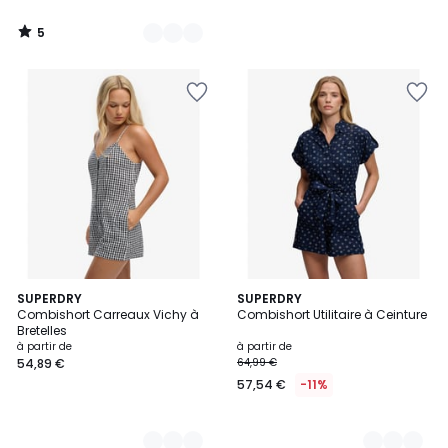
5
/
5
2
SUPERDRY
2
SUPERDRY
Combishort Carreaux Vichy à
Combishort Utilitaire à Ceinture
Couleurs
Couleurs
Bretelles
à partir de
à partir de
54,89 €
64,99 €
57,54 €
-11%