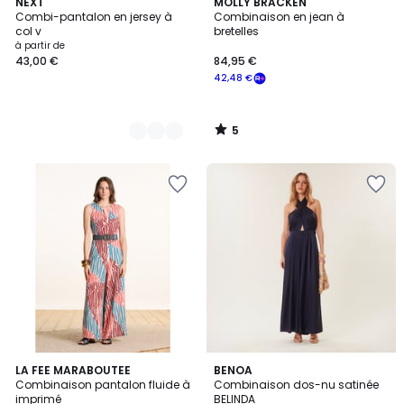
5
2
NEXT
MOLLY BRACKEN
/
Combi-pantalon en jersey à
Combinaison en jean à
Couleurs
5
col v
bretelles
à partir de
43,00 €
84,95 €
42,48 €
5
/
5
LA FEE MARABOUTEE
3
BENOA
Combinaison pantalon fluide à
Combinaison dos-nu satinée
Couleurs
imprimé
BELINDA