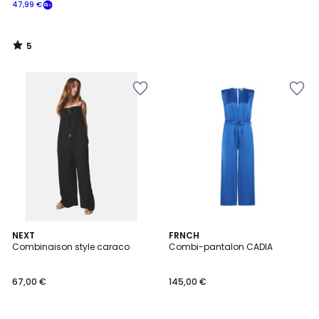
47,99 €
5
/
5
2
NEXT
2
FRNCH
Combinaison style caraco
Combi-pantalon CADIA
Couleurs
Couleurs
67,00 €
145,00 €