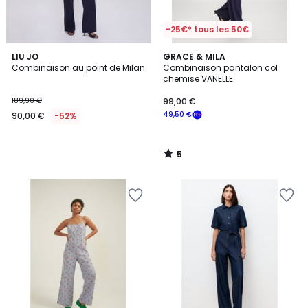
-25€* tous les 50€
5
LIU JO
GRACE & MILA
/
Combinaison au point de Milan
Combinaison pantalon col
5
chemise VANELLE
189,90 €
99,00 €
49,50 €
90,00 €
-52%
5
/
5