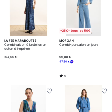
-25€* tous les 50€
5
LA FEE MARABOUTEE
MORGAN
/
Combinaison à bretelles en
Combi-pantalon en jean
5
coton à imprimé
104,00 €
95,00 €
47,50 €
5
/
5