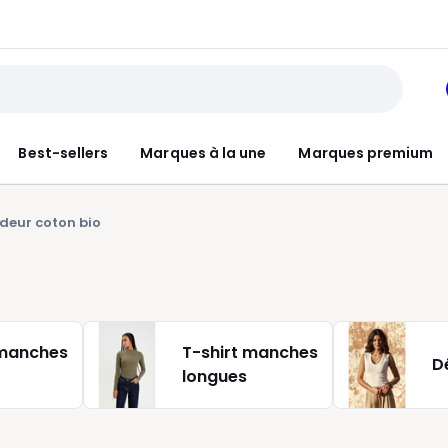
Best-sellers
Marques à la une
Marques premium
deur coton bio
 manches
T-shirt manches
D
longues