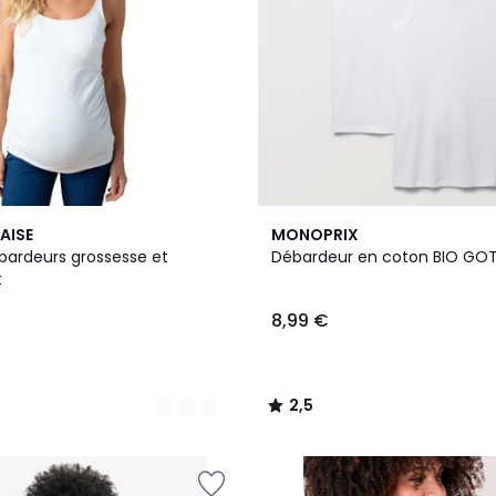
2,5
RAISE
MONOPRIX
/ 5
ébardeurs grossesse et
Débardeur en coton BIO GO
t
8,99 €
2,5
/
5