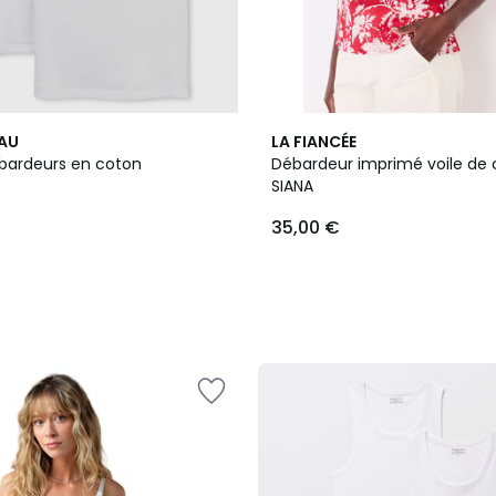
2
EAU
LA FIANCÉE
Couleurs
ébardeurs en coton
Débardeur imprimé voile de 
SIANA
35,00 €