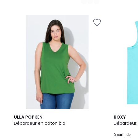
3
ULLA POPKEN
ROXY
Couleurs
Débardeur en coton bio
Débardeur, c
à partir de