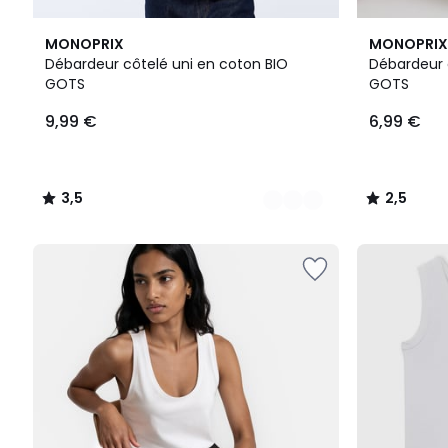
8
3,5
4
2,5
MONOPRIX
MONOPRIX
Couleurs
/ 5
Couleurs
/ 5
Débardeur côtelé uni en coton BIO
Débardeur 
GOTS
GOTS
9,99
9,99 €
6,99 €
€.
3,5
2,5
/
/
5
5