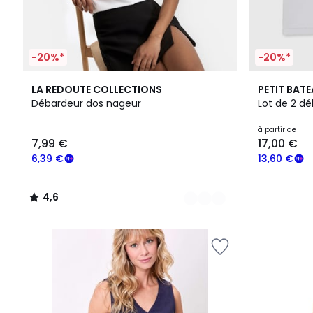
-20%*
-20%*
2
4,6
LA REDOUTE COLLECTIONS
PETIT BAT
Couleurs
/ 5
Débardeur dos nageur
Lot de 2 d
à partir de
7,99 €
17,00 €
6,39 €
13,60 €
4,6
/
5