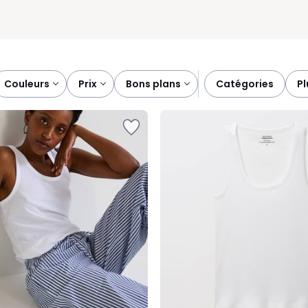
couleurs
prix
bons plans
catégories
p