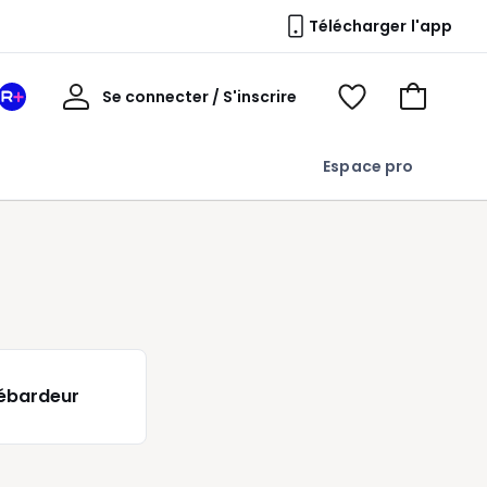
Télécharger l'app
Mon
Se connecter / S'inscrire
Mon
Voir
Voir
compte
espace
mes
mon
La
favoris
panier
Espace pro
Redoute
+
ébardeur