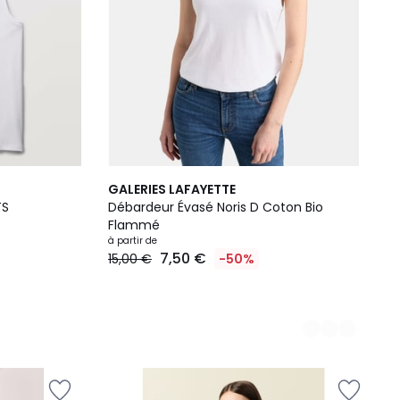
5
GALERIES LAFAYETTE
Couleurs
TS
Débardeur Évasé Noris D Coton Bio
Flammé
à partir de
7,50 €
15,00 €
-50%