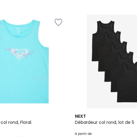
2
NEXT
Couleurs
ol rond, Floral.
Débardeur col rond, lot de 5
à partir de