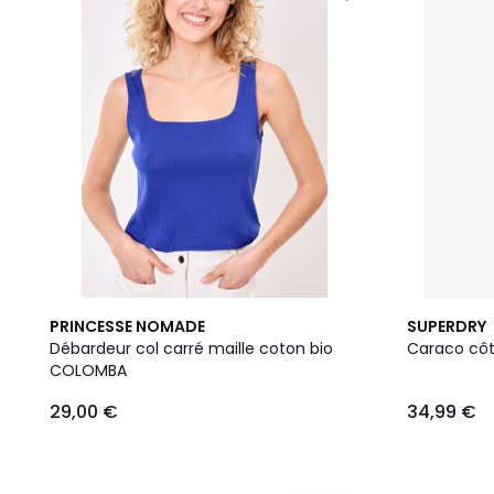
3
PRINCESSE NOMADE
SUPERDRY
Couleurs
Débardeur col carré maille coton bio
Caraco côte
COLOMBA
29,00 €
34,99 €