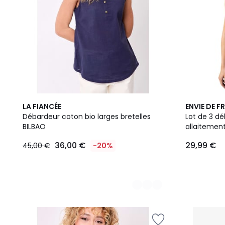
3
2
LA FIANCÉE
ENVIE DE F
Couleurs
Couleurs
Débardeur coton bio larges bretelles
Lot de 3 d
BILBAO
allaitemen
36,00 €
29,99 €
45,00 €
-20%