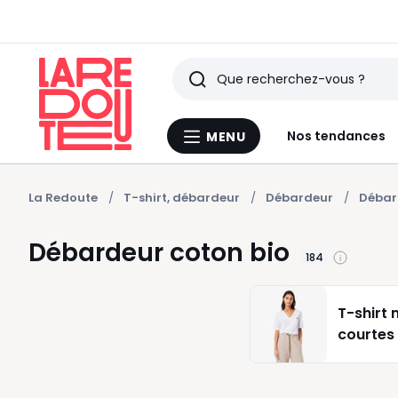
Rechercher
Derniers
Nos tendances
MENU
Menu
articles
La
Redoute
vus
La Redoute
T-shirt, débardeur
Débardeur
Débar
Débardeur coton bio
184
T-shirt
courtes