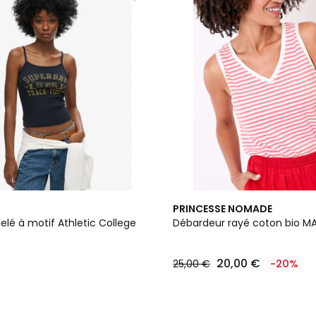
2
PRINCESSE NOMADE
Couleurs
lé à motif Athletic College
Débardeur rayé coton bio M
20,00 €
25,00 €
-20%