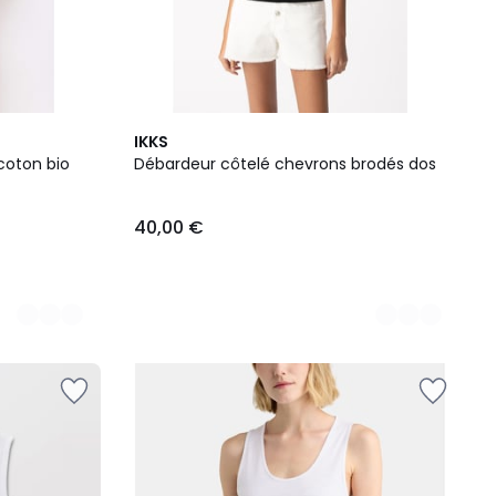
2
IKKS
Couleurs
coton bio
Débardeur côtelé chevrons brodés dos
40,00 €