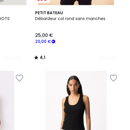
3
4,1
PETIT BATEAU
Couleurs
/ 5
 GOTS
Débardeur col rond sans manches
25,00 €
20,00 €
4,1
/
5