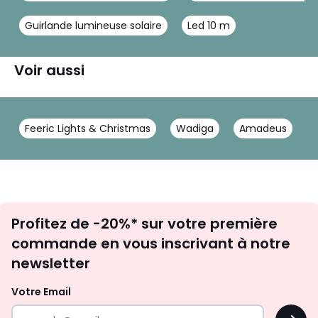
Guirlande lumineuse solaire
Led 10 m
Voir aussi
Feeric Lights & Christmas
Wadiga
Amadeus
Inscription
Profitez de -20%* sur votre première
newsletter
commande en vous inscrivant à notre
newsletter
Votre Email
OK