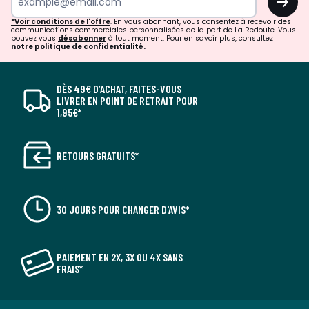
*Voir conditions de l'offre
. En vous abonnant, vous consentez à recevoir des
communications commerciales personnalisées de la part de La Redoute. Vous
pouvez vous
désabonner
à tout moment. Pour en savoir plus, consultez
notre politique de confidentialité.
DÈS 49€ D’ACHAT, FAITES-VOUS
LIVRER EN POINT DE RETRAIT POUR
1,95€*
RETOURS GRATUITS*
30 JOURS POUR CHANGER D'AVIS*
PAIEMENT EN 2X, 3X OU 4X SANS
FRAIS*