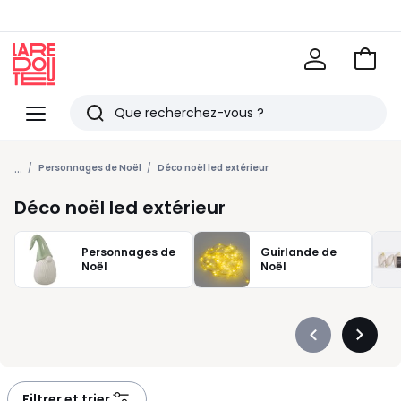
Voir
mon
La
panie
Redoute
Menu
Rechercher
Derniers
...
articles
Personnages de Noël
Déco noël led extérieur
vus
Déco noël led extérieur
Personnages de
Guirlande de
Noël
Noël
Précédent
Suivan
-
-
défiler
défiler
à
à
Filtrer et trier