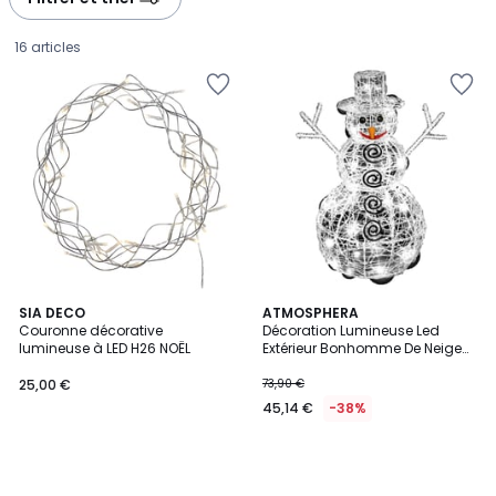
gauche
droite
16 articles
SIA DECO
ATMOSPHERA
Couronne décorative
Décoration Lumineuse Led
lumineuse à LED H26 NOËL
Extérieur Bonhomme De Neige
25,00
H60
25,00 €
73,90 €
€.
45,14 €
-38%