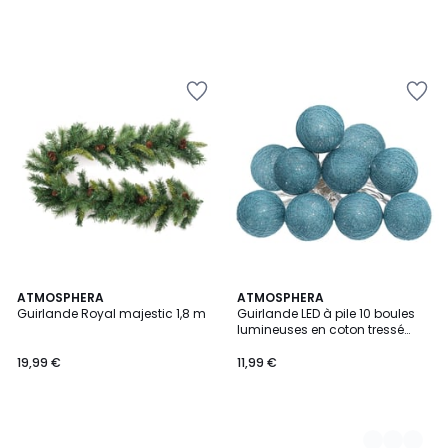
ATMOSPHERA
4
ATMOSPHERA
Guirlande Royal majestic 1,8 m
Guirlande LED à pile 10 boules
Couleurs
lumineuses en coton tressé
TARA
19,99 €
11,99 €