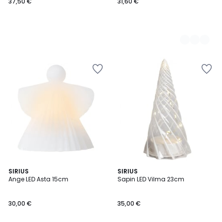
37,50 €
31,60 €
SIRIUS
3
SIRIUS
Ange LED Asta 15cm
Sapin LED Vilma 23cm
Couleurs
30,00 €
35,00 €