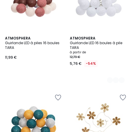
ATMOSPHERA
3
ATMOSPHERA
Guirlande LED à piles 16 boules
Guirlande LED 16 boules à pile
Couleurs
TARA
TARA
à partir de
11,99 €
12,79 €
5,76 €
-54%