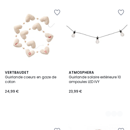
5
VERTBAUDET
2
ATMOSPHERA
Guirlande coeurs en gaze de
Guirlande solaire extérieure 10
Couleurs
coton
ampoules LED IVY
24,99 €
23,99 €