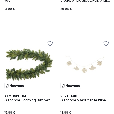
vert
discret en plastique, RUBAN LED
3M
13,99 €
26,95 €
Nouveau
Nouveau
ATMOSPHERA
VERTBAUDET
Guirlande Blooming 1,8m vert
Guirlande oiseaux en feutrine
15,99 €
19,99 €