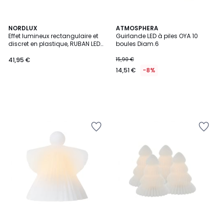
NORDLUX
ATMOSPHERA
Effet lumineux rectangulaire et
Guirlande LED à piles OYA 10
discret en plastique, RUBAN LED
boules Diam.6
3M
41,95 €
15,90 €
14,51 €
-8%