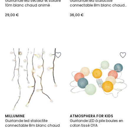
Guirlande led secteur et solaire
Guirlande led stalactite
10m blanc chaud animé
connectable 8m blanc chaud
flash
29,00 €
36,00 €
MILLUMINE
ATMOSPHERA FOR KIDS
Guirlande led stalactite
Guirlande LED à pile boules en
connectable 8m blanc chaud
coton tissé OYA