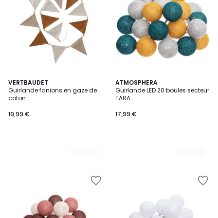
2
VERTBAUDET
2
ATMOSPHERA
Guirlande fanions en gaze de
Guirlande LED 20 boules secteur
Couleurs
Couleurs
coton
TARA
19,99 €
17,99 €