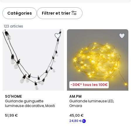
-
-
défiler
défiler
à
à
Catégories
Filtrer et trier
gauche
droite
123 articles
-30€* tous les 100€
4
4,7
SO'HOME
AM.PM
/
/ 5
Guirlande guinguette
Guirlande lumineuse LED,
5
lumineuse décorative, Masti
Omara
51,99
51,99 €
45,00 €
€.
24,80 €