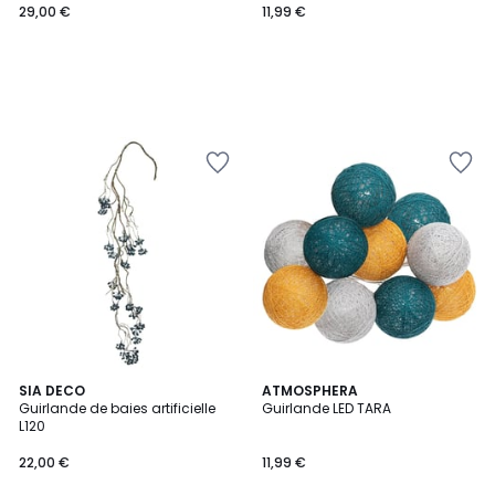
29,00 €
11,99 €
2
SIA DECO
ATMOSPHERA
Guirlande de baies artificielle
Guirlande LED TARA
Couleurs
L120
22,00 €
11,99 €