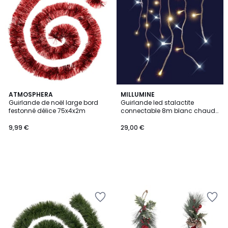
ATMOSPHERA
MILLUMINE
Guirlande de noël large bord
Guirlande led stalactite
festonné délice 75x4x2m
connectable 8m blanc chaud
et flash blanc pur
9,99 €
29,00 €