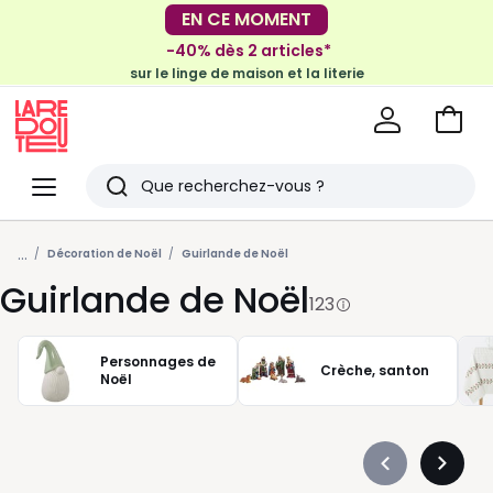
-40% dès 2 articles*
sur le linge de maison et la literie
EN CE MOMENT
-30€ tous les 100€*
sur le meuble & la déco
Voir
mon
La
panie
Redoute
Menu
Rechercher
Derniers
...
articles
Décoration de Noël
Guirlande de Noël
Guirlande de Noël
vus
123
Personnages de
Crèche, santon
Noël
Précédent
Suivan