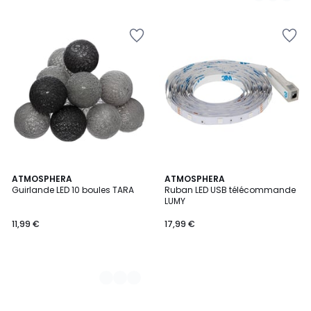
3
ATMOSPHERA
ATMOSPHERA
Guirlande LED 10 boules TARA
Ruban LED USB télécommande
Couleurs
LUMY
11,99 €
17,99 €