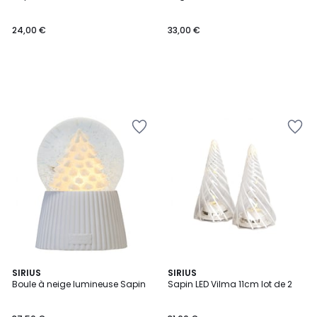
24,00 €
33,00 €
SIRIUS
3
SIRIUS
Boule à neige lumineuse Sapin
Sapin LED Vilma 11cm lot de 2
Couleurs