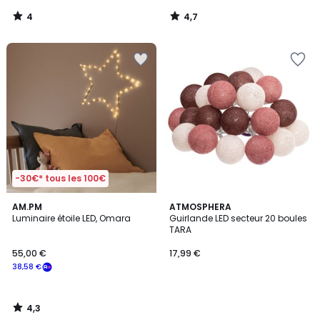
4
4,7
/
/
5
5
-30€* tous les 100€
4,3
AM.PM
ATMOSPHERA
/ 5
Luminaire étoile LED, Omara
Guirlande LED secteur 20 boules
TARA
55,00 €
17,99 €
38,58 €
4,3
/