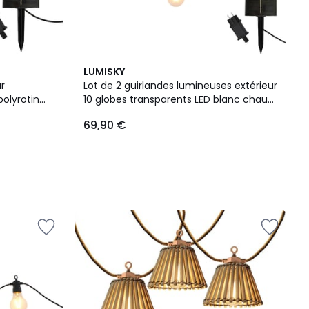
LUMISKY
r
Lot de 2 guirlandes lumineuses extérieur
polyrotin
10 globes transparents LED blanc chaud
chaud 8m
dimmable PARTY CLEAR HYBRID 8m
69,90 €
solaire et sur secteur