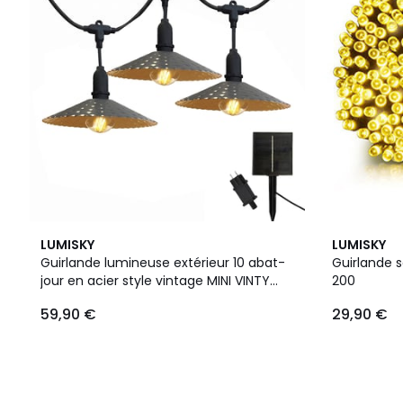
LUMISKY
LUMISKY
Guirlande lumineuse extérieur 10 abat-
Guirlande 
jour en acier style vintage MINI VINTY
200
LIGHT HYBRID LED blanc chaud 6m
59,90 €
29,90 €
solaire et sur secteur