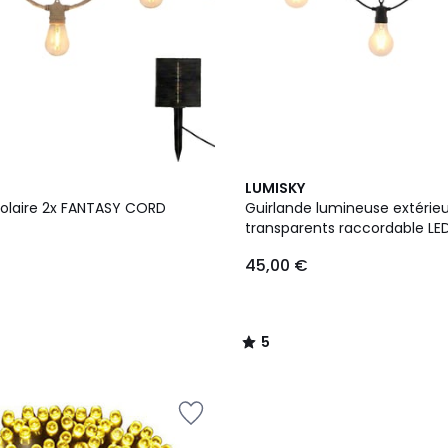
5
LUMISKY
/
Solaire 2x FANTASY CORD
Guirlande lumineuse extérieur 10 glo
5
transparents raccordable LE
chaud PARTY CLEAR HYBRID 8
45,00 €
et sur secteur
5
/
5