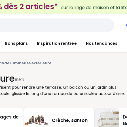
 dès 2 articles*
sur le linge de maison et la lit
Bons plans
Inspiration rentrée
Nos tendances
ande lumineuse extérieure
eure
99
isent pour rendre une terrasse, un balcon ou un jardin plus
able, glissée le long d’une rambarde ou enroulée autour d’une
s et les soirées qui se prolongent. Pour bien la choisir, regardez
aitée. Une lumière chaude crée une ambiance douce, tandis qu’u
sez aussi à l’alimentation, secteur, batterie ou solaire, selon
ages de
D
l’indice de protection pour une installation en extérieur et
Crèche, santon
N
con, version plus longue pour un jardin ou une grande tablée.