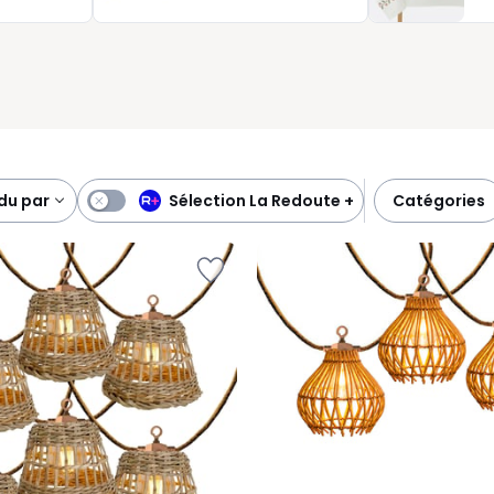
les, pour éclairer vos soirées dehors avec simplicité.
Sélection La Redoute +
ndu par
catégories