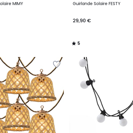
/
olaire MIMY
Guirlande Solaire FESTY
5
29,90 €
5
/
5