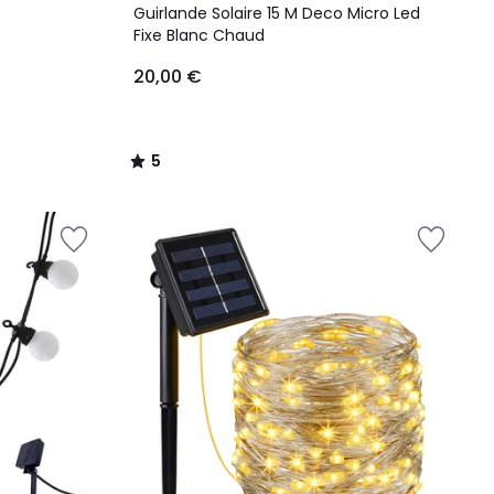
/
Guirlande Solaire 15 M Deco Micro Led
5
Fixe Blanc Chaud
20,00 €
5
/
5