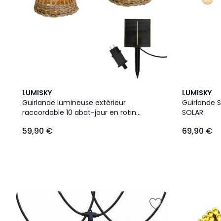
LUMISKY
LUMISKY
Guirlande lumineuse extérieur
Guirlande 
raccordable 10 abat-jour en rotin
SOLAR
SAMOA LIGHT HYBRID LED blanc chaud
59,90 €
69,90 €
8m solaire et sur secteur