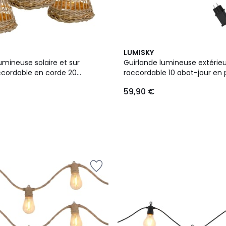
LUMISKY
umineuse solaire et sur
Guirlande lumineuse extérieu
ccordable en corde 20
raccordable 10 abat-jour en 
ransparentes LED blanc
ROTILIA LIGHT HYBRID blanc 
59,90 €
mable SAMOA LIGHT HYBRID
solaire et sur secteur