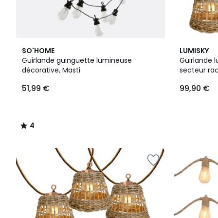
4
SO'HOME
LUMISKY
/
Guirlande guinguette lumineuse
Guirlande l
5
décorative, Masti
secteur ra
51,99
ampoules t
51,99 €
99,90 €
€.
chaud dim
13m
4
/
5