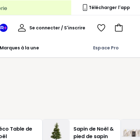
erie
Télécharger l'app
Mon
Se connecter / S'inscrire
Mon
Voir
Voir
compte
espace
mes
mon
La
favoris
panier
Marques à la une
Espace Pro
Redoute
+
n
éco Table de
Sapin de Noël &
oël
pied de sapin