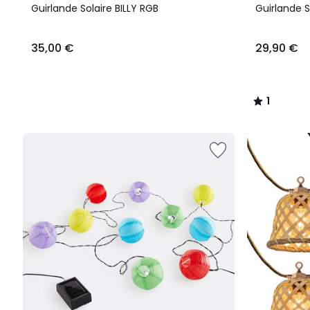
/
Guirlande Solaire BILLY RGB
Guirlande S
5
35,00 €
29,90 €
1
/
5