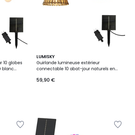
LUMISKY
bes
Guirlande lumineuse extérieur
D blanc
connectable 10 abat-jour naturels en
m solaire
bambou NATURA LIGHT HYBRID LED blanc
59,90 €
chaud 8m solaire et sur secteur