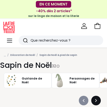
-30€ tous les 100€*
EN CE MOMENT
sur le meuble & la déco
-40% dès 2 articles*
sur le linge de maison et la literie
Voir
mon
La
panie
Redoute
Menu
Rechercher
Derniers
...
articles
Décoration de Noël
Sapin de Noël & pied de sapin
Sapin de Noël
vus
32
Guirlande de
Personnages de
Noël
Noël
Précédent
Suivan