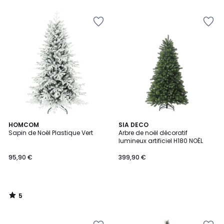
5
HOMCOM
SIA DECO
/
Sapin de Noël Plastique Vert
Arbre de noël décoratif
5
lumineux artificiel H180 NOËL
95,90 €
399,90 €
5
/
5