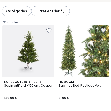
-
-
défiler
défiler
à
à
Catégories
Filtrer et trier
gauche
droite
32 articles
5
LA REDOUTE INTERIEURS
HOMCOM
/
Sapin artificiel H150 cm, Caspar
Sapin de Noël Plastique Vert
5
149,99
149,99 €
81,90 €
€.