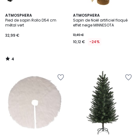
4
ATMOSPHERA
ATMOSPHERA
/
Pied de sapin Rollo D54 cm
Sapin de Noël artificiel floqué
5
métal vert
effet neige MINNESOTA
32,99 €
13,49 €
10,12 €
-24%
4
/
5