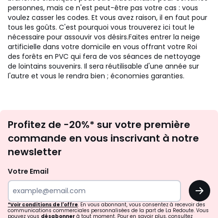
personnes, mais ce n'est peut-être pas votre cas : vous
voulez casser les codes. Et vous avez raison, il en faut pour
tous les goûts. C'est pourquoi vous trouverez ici tout le
nécessaire pour assouvir vos désirs.
Faites entrer la neige
artificielle dans votre domicile en vous offrant votre Roi
des forêts en PVC qui fera de vos séances de nettoyage
de lointains souvenirs. Il sera réutilisable d'une année sur
l'autre et vous le rendra bien ; économies garanties.
Inscription
Profitez de -20%* sur votre première
newsletter
commande en vous inscrivant à notre
newsletter
Votre Email
OK
*Voir conditions de l'offre
. En vous abonnant, vous consentez à recevoir des
communications commerciales personnalisées de la part de La Redoute. Vous
pouvez vous
désabonner
à tout moment. Pour en savoir plus, consultez