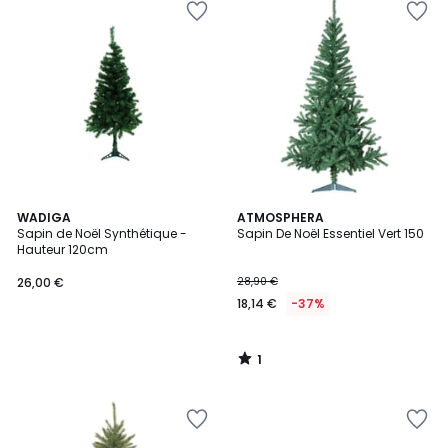
1
WADIGA
ATMOSPHERA
/
Sapin de Noël Synthétique -
Sapin De Noël Essentiel Vert 150
5
Hauteur 120cm
26,00 €
28,90 €
18,14 €
-37%
1
/
5