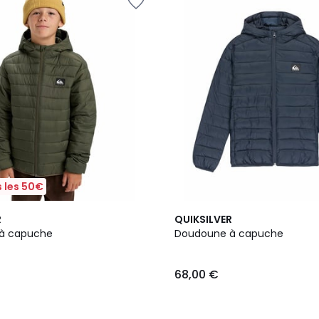
 les 50€
3
4
R
QUIKSILVER
Couleurs
/
à capuche
Doudoune à capuche
5
68,00 €