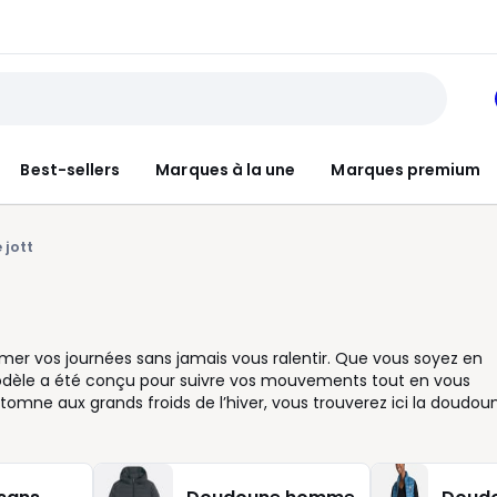
Best-sellers
Marques à la une
Marques premium
jott
er vos journées sans jamais vous ralentir. Que vous soyez en
modèle a été conçu pour suivre vos mouvements tout en vous
tomne aux grands froids de l’hiver, vous trouverez ici la doudou
tes sobres et faciles à associer aux coupes plus structurées pou
x finitions soignées, disponibles en plusieurs tailles pour s’ada
e version sans manches à porter sur un pull. Envie de douceur ? U
classique au rouge éclatant, les couleurs s’adaptent à votre