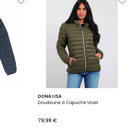
4
4
DONA LISA
Couleurs
/
Doudoune à Capuche Ursel
5
79,99 €