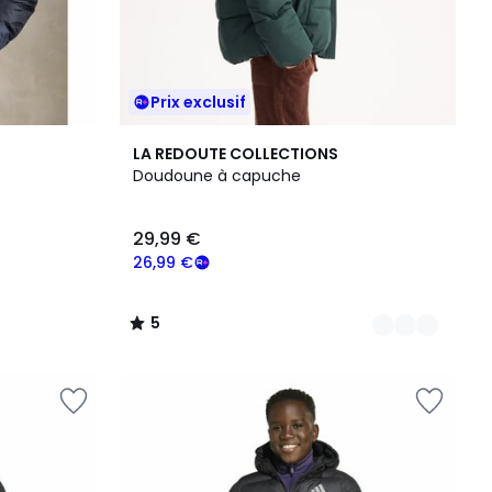
Prix exclusif
2
5
LA REDOUTE COLLECTIONS
Couleurs
/
e
Doudoune à capuche
5
29,99 €
26,99 €
5
/
5