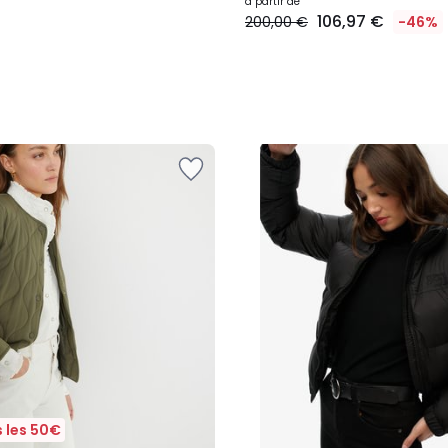
à partir de
106,97 €
200,00 €
-46%
 les 50€