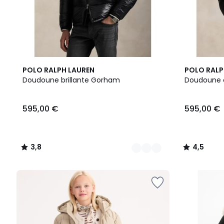
2
3,8
4,5
POLO RALPH LAUREN
POLO RALP
Couleurs
/ 5
/ 5
Doudoune brillante Gorham
Doudoune 
595,00
595,00 €
595,00 €
€.
3,8
4,5
/
/
5
5