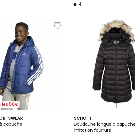
4
/
5
 les 50€
PORTSWEAR
SCHOTT
à capuche
Doudoune longue à capuch
imitation fourrure