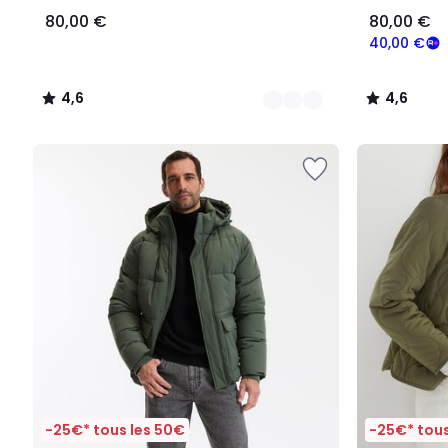
80,00 €
80,00 €
40,00 €
4,6
4,6
/
/
5
5
-25€* tous les 50€
-25€* tous