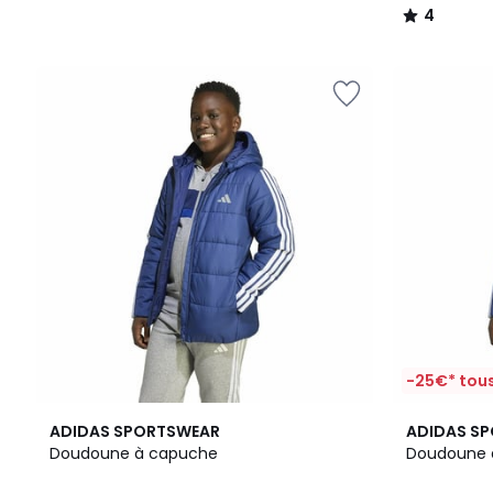
4
/
5
-25€* tous
2
4,6
4,6
ADIDAS SPORTSWEAR
ADIDAS S
Couleurs
/ 5
/ 5
Doudoune à capuche
Doudoune 