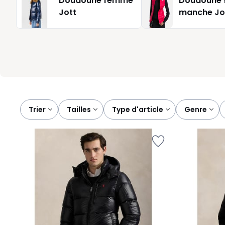
Doudoune femme
Doudoune 
vestiaire, sans fausse note. Pour homme, femme ou enfant, 
Jott
manche Jo
une vie bien remplie. Chez La Redoute, notre priorité, c’est
vivre qu’à porter.
Trier
tailles
type d'article
genre