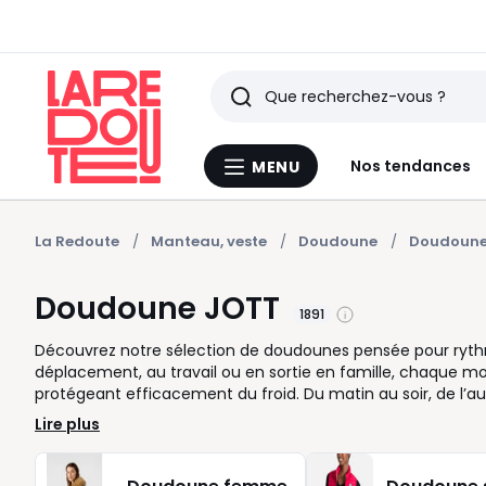
Rechercher
Derniers
Nos tendances
MENU
Menu
articles
La
Redoute
vus
La Redoute
Manteau, veste
Doudoune
Doudoune 
Doudoune JOTT
1891
Découvrez notre sélection de doudounes pensée pour rythm
déplacement, au travail ou en sortie en famille, chaque 
protégeant efficacement du froid. Du matin au soir, de l’au
qui vous convient, quel que soit votre mode de vie. Des ves
Lire plus
style affirmé : nous avons regroupé pour vous des modèles au
à toutes les silhouettes. Besoin de liberté ? Optez pour un
tissu au toucher mat apporte un confort immédiat. Du kaki 