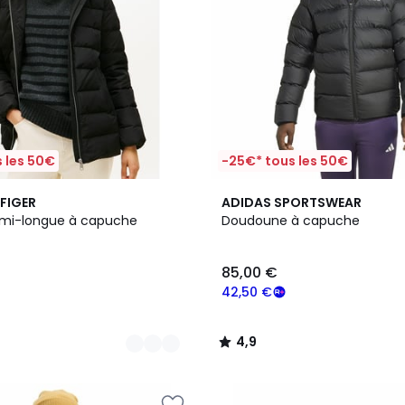
 les 50€
-25€* tous les 50€
2
4,9
FIGER
ADIDAS SPORTSWEAR
Couleurs
/ 5
mi-longue à capuche
Doudoune à capuche
85,00 €
42,50 €
4,9
/
5