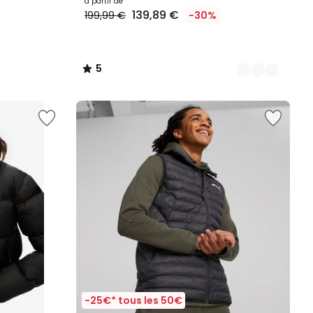
à partir de
139,89 €
199,99 €
-30%
5
/
5
-25€* tous les 50€