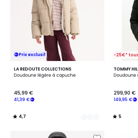
Prix exclusif
-25€* tous
4
4,7
2
5
LA REDOUTE COLLECTIONS
TOMMY HIL
Couleurs
/ 5
Couleurs
/
Doudoune légère à capuche
Doudoune 
5
45,99 €
299,90 €
41,39 €
149,95 €
4,7
5
/
/
5
5