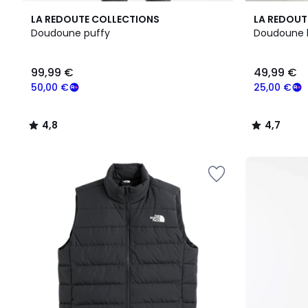
4,8
4,7
LA REDOUTE COLLECTIONS
LA REDOUT
/ 5
/ 5
Doudoune puffy
Doudoune l
99,99 €
49,99 €
50,00 €
25,00 €
4,8
4,7
/
/
5
5