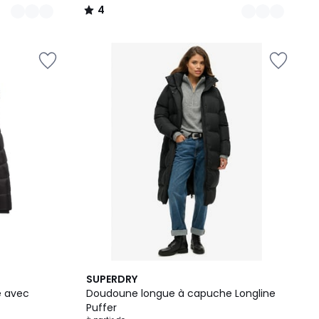
4
/
5
2
5
SUPERDRY
Couleurs
/
e avec
Doudoune longue à capuche Longline
5
Puffer