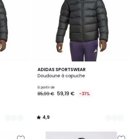
2
4,9
ADIDAS SPORTSWEAR
Couleurs
/ 5
Doudoune à capuche
à partir de
59,19 €
85,99 €
-31%
4,9
/
5