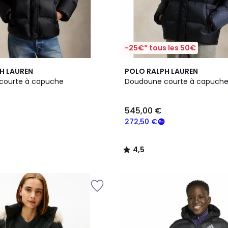
-25€* tous les 50€
4,5
H LAUREN
POLO RALPH LAUREN
/ 5
courte à capuche
Doudoune courte à capuch
545,00 €
272,50 €
4,5
/
5