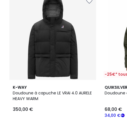
-25€* tous
4
K-WAY
QUIKSILVE
/
Doudoune à capuche LE VRAI 4.0 AURELE
Doudoune 
5
HEAVY WARM
350,00 €
68,00 €
34,00 €