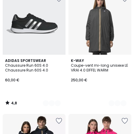
4,8
2
ADIDAS SPORTSWEAR
3
K-WAY
/ 5
Chaussure Run 60S 4.0
Coupe-vent mi-long unisexe LE
Couleurs
Couleurs
Chaussure Run 60S 4.0
VRAI 4.0 EIFFEL WARM
60,00 €
250,00 €
4,8
/
5