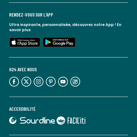
RENDEZ-VOUS SUR L'APP
Ultra inspirante, personnalisée, découvrez notre App !
En
savoir plus
lien vers l'app store
lien vers google play
H24 AVEC NOUS
lien vers l'espace réseaux sociaux
lien vers l'espace réseaux sociaux
lien vers l'espace réseaux sociaux
lien vers l'espace réseaux sociaux
lien vers l'espace réseaux sociaux
lien vers le blog la redoute
ACCESSIBILITÉ
lien vers Sourdline
lien vers Faciliti