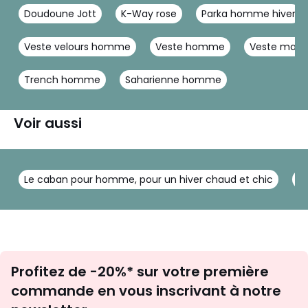
Doudoune Jott
K-Way rose
Parka homme hiver
Veste velours homme
Veste homme
Veste mat
Trench homme
Saharienne homme
Voir aussi
Le caban pour homme, pour un hiver chaud et chic
L
Inscription
Profitez de -20%* sur votre première
newsletter
commande en vous inscrivant à notre