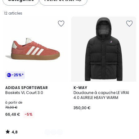
12 articles
-25%*
4,8
12
ADIDAS SPORTSWEAR
K-WAY
/ 5
Baskets VL Court 3.0
Doudoune à capuche LE VRAI
Couleurs
4.0 AURELE HEAVY WARM
Prix
à partir de
70,00 €
350,00 €
à
66,48 €
-5%
partir
de
66,48
4,8
€
/