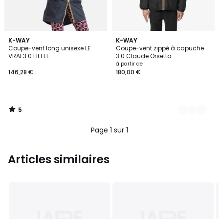
5
K-WAY
3
K-WAY
/
Coupe-vent long unisexe LE
Coupe-vent zippé à capuche
Couleurs
5
VRAI 3.0 EIFFEL
3.0 Claude Orsetto
à partir de
146,28 €
180,00 €
5
/
5
Page 1 sur 1
Articles similaires