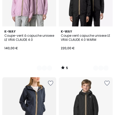
5
2
K-WAY
3
K-WAY
/
Coupe-vent à capuche unisexe
Coupe vent capuche unisexe LE
Couleurs
Couleurs
5
LE VRAI CLAUDE 4.0
VRAI CLAUDE 4.0 WARM
140,00 €
220,00 €
5
/
5