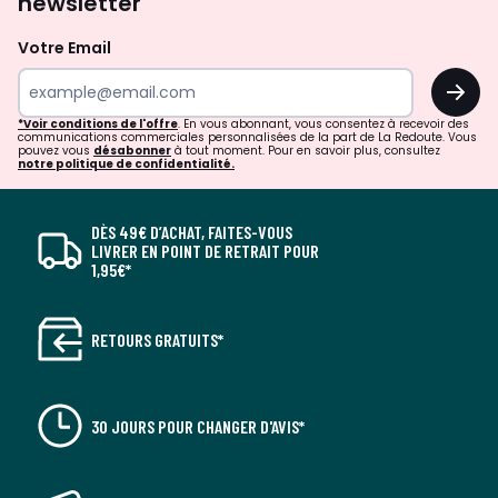
newsletter
Votre Email
OK
*Voir conditions de l'offre
. En vous abonnant, vous consentez à recevoir des
communications commerciales personnalisées de la part de La Redoute. Vous
pouvez vous
désabonner
à tout moment. Pour en savoir plus, consultez
notre politique de confidentialité.
DÈS 49€ D’ACHAT, FAITES-VOUS
LIVRER EN POINT DE RETRAIT POUR
1,95€*
RETOURS GRATUITS*
30 JOURS POUR CHANGER D'AVIS*