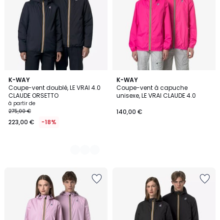
3
K-WAY
K-WAY
Coupe-vent doublé, LE VRAI 4.0
Coupe-vent à capuche
Couleurs
CLAUDE ORSETTO
unisexe, LE VRAI CLAUDE 4.0
à partir de
275,00 €
140,00 €
223,00 €
-18%