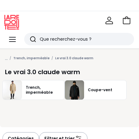
Voir
mon
La
panie
Redoute
Menu
Rechercher
Derniers
...
articles
Trench, imperméable
Le vrai 3.0 claude warm
vus
Le vrai 3.0 claude warm
Trench,
Coupe-vent
imperméable
Catégories
Filtrer et trier