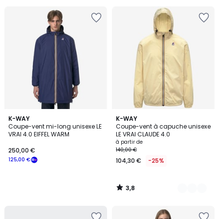
5
au
lieu
de
70,00
€
5%
de
réduction
appliquée.
3,8
K-WAY
11
K-WAY
/ 5
Coupe-vent mi-long unisexe LE
Coupe-vent à capuche unisexe
Couleurs
VRAI 4.0 EIFFEL WARM
LE VRAI CLAUDE 4.0
à partir de
250,00 €
140,00 €
125,00 €
104,30 €
-25%
3,8
/
5