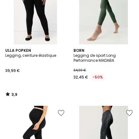
3,9
ULLA POPKEN
BORN
/ 5
Legging, ceinture élastique
Legging de sport Long
Performance MADABA
39,99 €
64,90 €
32,45 €
-50%
3,9
/
5