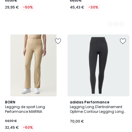
59,90 €
64,90 €
29,95 €
-50%
45,43 €
-30%
2
BORN
3
adidas Performance
Legging de sport Long
Legging Long D'entraînement
Couleurs
Couleurs
Performance MARINA
Optime Contour Legging Long
D'entraînement Optime Contour
64,90 €
70,00 €
32,45 €
-50%