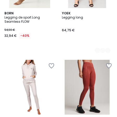
BORN
2
YOEK
Legging de sport Long
Legging long
Couleurs
Seamless FLOW
54,90 €
64,75 €
32,94 €
-40%