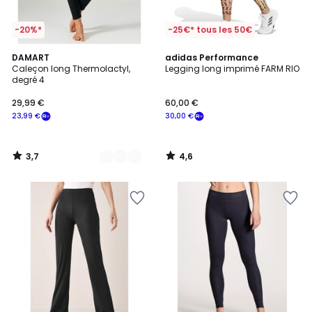
-20%*
-25€* tous les 50€
3,7
4,6
3
DAMART
adidas Performance
/ 5
/ 5
Caleçon long Thermolactyl,
Legging long imprimé FARM RIO
Couleurs
degré 4
29,99 €
60,00 €
23,99 €
30,00 €
3,7
4,6
/
/
5
5