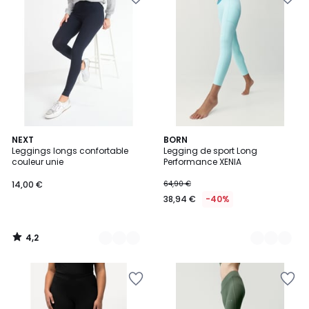
4,2
4
NEXT
2
BORN
/ 5
Leggings longs confortable
Legging de sport Long
Couleurs
Couleurs
couleur unie
Performance XENIA
14,00 €
64,90 €
38,94 €
-40%
4,2
/
5