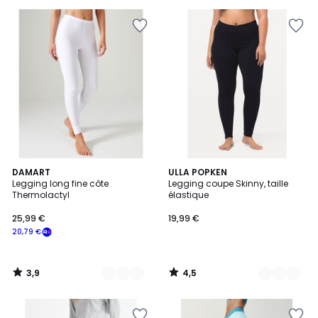
pour
payer
à
la
place
12,79
€.
3,9
4,5
2
DAMART
9
ULLA POPKEN
/ 5
/ 5
Legging long fine côte
Legging coupe Skinny, taille
Couleurs
Couleurs
Thermolactyl
élastique
25,99 €
19,99 €
20,79 €
3,9
4,5
/
/
5
5