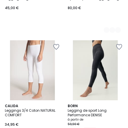
Adidas Originals Sport
Superstar
45,00 €
80,00 €
3
2
CALIDA
3
BORN
/
Leggings 3/4 Coton NATURAL
Legging de sport Long
Couleurs
Couleurs
5
COMFORT
Performance DENISE
à partir de
34,95 €
59,90 €