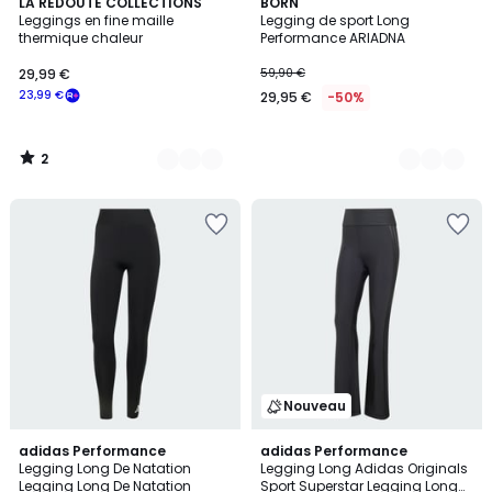
2
2
LA REDOUTE COLLECTIONS
2
BORN
/
Leggings en fine maille
Legging de sport Long
Couleurs
Couleurs
5
thermique chaleur
Performance ARIADNA
29,99 €
59,90 €
23,99 €
29,95 €
-50%
2
/
5
Nouveau
adidas Performance
3
adidas Performance
Legging Long De Natation
Legging Long Adidas Originals
Couleurs
Legging Long De Natation
Sport Superstar Legging Long