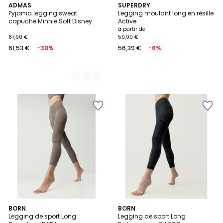
2
ADMAS
SUPERDRY
Pyjama legging sweat
Legging moulant long en résille
Couleurs
capuche Minnie Soft Disney
Active
à partir de
87,90 €
59,99 €
61,53 €
-30%
56,39 €
-6%
2
BORN
BORN
Legging de sport Long
Legging de sport Long
Couleurs