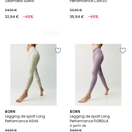
Seamless IDARA
Performance CARGO
54,90 €
59,90 €
32,94 €
-40%
35,94 €
-40%
BORN
3
BORN
Legging de sport Long
Legging de sport Long
Couleurs
Performance ASHA
Performance FIORELLA
à partir de
64,90 €
64,90 €