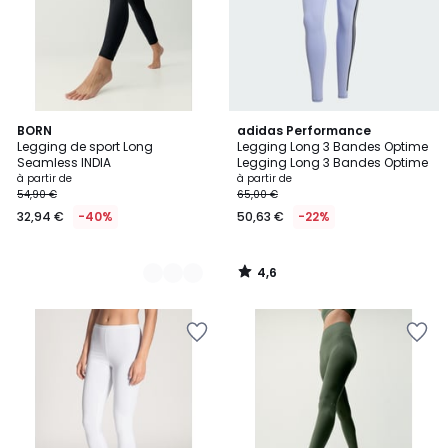
4,6
4
BORN
adidas Performance
/ 5
Legging de sport Long
Legging Long 3 Bandes Optime
Couleurs
Seamless INDIA
Legging Long 3 Bandes Optime
à partir de
à partir de
54,90 €
65,00 €
32,94 €
-40%
50,63 €
-22%
4,6
/
5