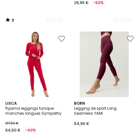
29,95 €
-50%
3
/
5
2
LISCA
2
BORN
Pyjama leggings tunique
Legging de sport Long
Couleurs
Couleurs
manches longues Sympathy
Seamless YAMI
107,50 €
54,90 €
64,50 €
-40%