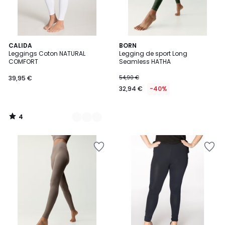
4
3
CALIDA
BORN
/
Leggings Coton NATURAL
Legging de sport Long
Couleurs
5
COMFORT
Seamless HATHA
39,95 €
54,90 €
32,94 €
-40%
4
/
5