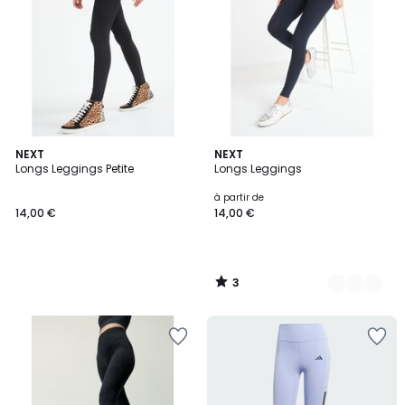
3
NEXT
2
NEXT
/
Longs Leggings Petite
Longs Leggings
Couleurs
5
à partir de
14,00 €
14,00 €
3
/
5