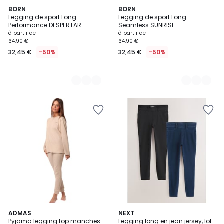
3
BORN
2
BORN
Legging de sport Long
Legging de sport Long
Couleurs
Couleurs
Performance DESPERTAR
Seamless SUNRISE
à partir de
à partir de
64,90 €
64,90 €
32,45 €
-50%
32,45 €
-50%
ADMAS
NEXT
Pyjama legging top manches
Legging long en jean jersey, lot