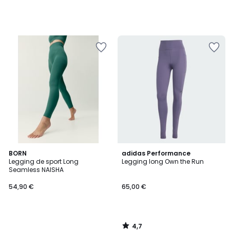
4,7
BORN
adidas Performance
/ 5
Legging de sport Long
Legging long Own the Run
Seamless NAISHA
54,90 €
65,00 €
4,7
/