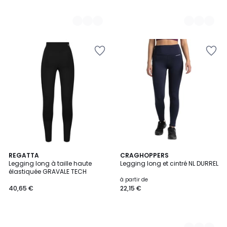
REGATTA
2
CRAGHOPPERS
Legging long à taille haute
Legging long et cintré NL DURREL
Couleurs
élastiquée GRAVALE TECH
à partir de
40,65 €
22,15 €