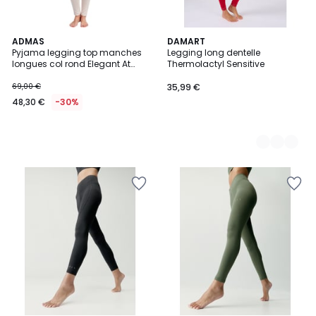
ADMAS
4
DAMART
Pyjama legging top manches
Legging long dentelle
Couleurs
longues col rond Elegant At
Thermolactyl Sensitive
Home
69,00 €
35,99 €
48,30 €
-30%