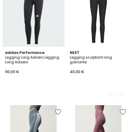
adidas Performance
2
NEXT
Legging Long Adizero Legging
Legging sculptant long
Couleurs
Long Adizero
gainante
110,00 €
40,00 €