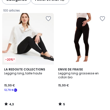
gauche
droite
100 articles
-20%*
4,3
5
LA REDOUTE COLLECTIONS
ENVIE DE FRAISE
/ 5
/
Legging long, taille haute
Legging long grossesse en
5
coton bio
15,99
15,99 €
15,99 €
€
12,79 €
souscrivez
à
notre
4,3
5
programme
/
/
5
5