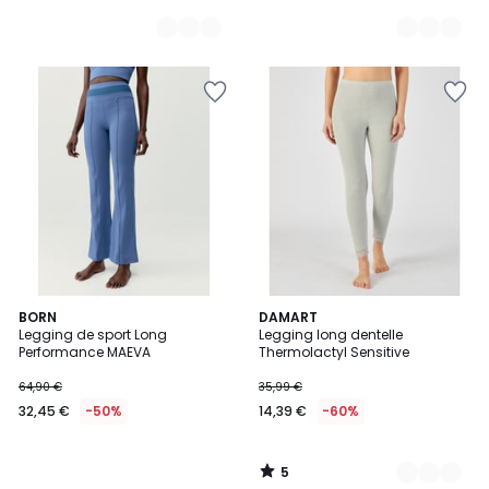
5
BORN
2
DAMART
/
Legging de sport Long
Legging long dentelle
Couleurs
5
Performance MAEVA
Thermolactyl Sensitive
64,90 €
35,99 €
32,45 €
-50%
14,39 €
-60%
5
/