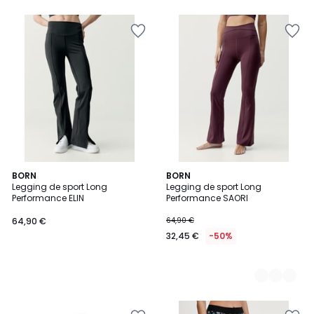
5
BORN
2
BORN
Legging de sport Long
Legging de sport Long
Couleurs
Performance ELIN
Performance SAORI
64,90 €
64,90 €
32,45 €
-50%