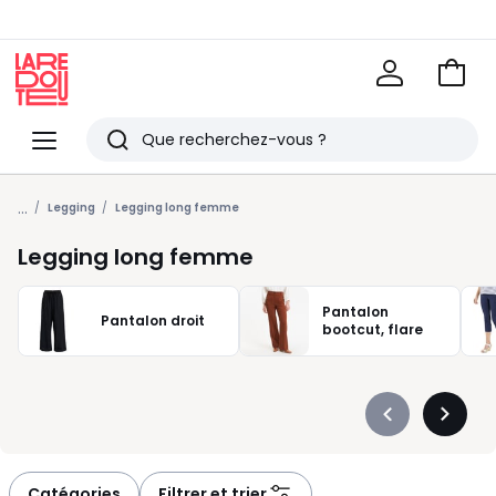
Voir
mon
La
panie
Redoute
Menu
Rechercher
Derniers
...
articles
Legging
Legging long femme
vus
Legging long femme
Pantalon
Pantalon droit
bootcut, flare
Précédent
Suivan
-
-
défiler
défiler
à
à
Catégories
Filtrer et trier