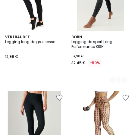
VERTBAUDET
2
BORN
Legging long de grossesse
Legging de sport Long
Couleurs
Performance KISHI
12,99 €
64,90 €
32,45 €
-50%