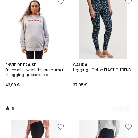
5
ENVIE DE FRAISE
3
CALIDA
/
Ensemble sweat "bisou mama"
Leggings Coton ELASTIC TREND
Couleurs
5
et legging grossesse et
postpartum
43,99 €
37,95 €
5
/
5