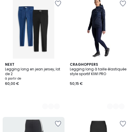
2
NEXT
2
CRAGHOPPERS
Legging long en jean jersey, lot
Legging long à taille élastiquée
Couleurs
Couleurs
de 2
style sportif KIWI PRO
à partir de
60,00 €
50,15 €