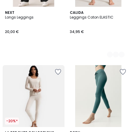
NEXT
4
CALIDA
Longs Leggings
Leggings Coton ELASTIC
Couleurs
20,00 €
34,95 €
-20%*