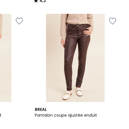
4,2
/
5
4
BREAL
/
t
Pantalon coupe ajustée enduit
5