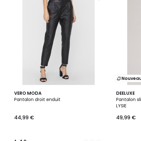
Nouvea
2
4,9
VERO MODA
DEELUXE
Couleurs
/ 5
Pantalon droit enduit
Pantalon s
LYSIE
44,99 €
49,99 €