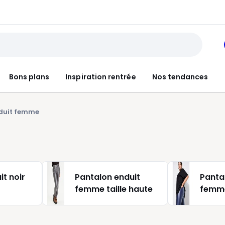
Bons plans
Inspiration rentrée
Nos tendances
duit femme
t noir
Pantalon enduit
Panta
femme taille haute
femme