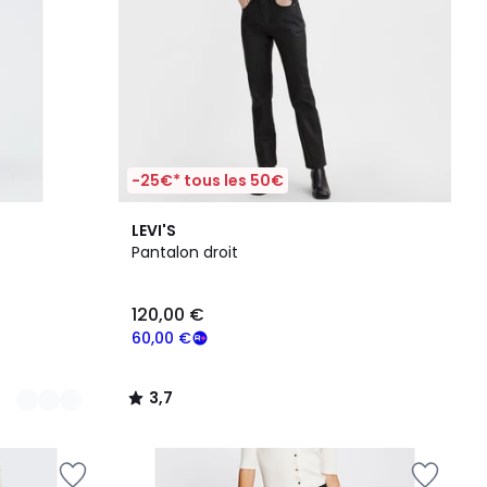
-25€* tous les 50€
3,7
LEVI'S
/ 5
Pantalon droit
120,00 €
60,00 €
3,7
/
5