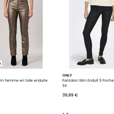
u
5
ONLY
/
lim femme en toile enduite
Pantalon Slim Enduit 5 Poch
5
34
39,89 €