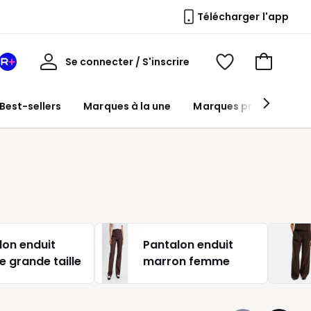
Télécharger l'app
Mon
Se connecter / S'inscrire
Mon
Voir
Voir
compte
espace
mes
mon
La
favoris
panier
Best-sellers
Marques à la une
Marques premium
Redoute
+
lon enduit
Pantalon enduit
 grande taille
marron femme