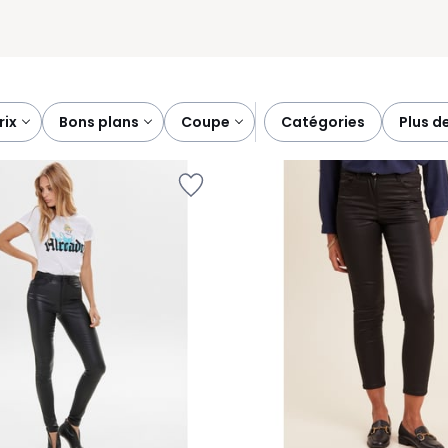
prix
bons plans
coupe
catégories
plus d