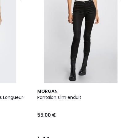
4,2
MORGAN
/ 5
es Longueur
Pantalon slim enduit
55,00 €