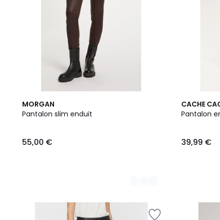
2
MORGAN
CACHE CA
Couleurs
Pantalon slim enduit
Pantalon e
55,00 €
39,99 €