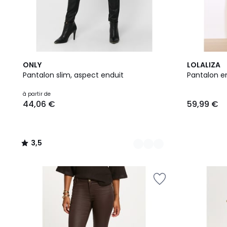
2
3,5
ONLY
LOLALIZA
Couleurs
/ 5
Pantalon slim, aspect enduit
Pantalon e
à partir de
44,06 €
59,99 €
3,5
/
5