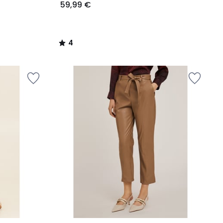
59,99 €
4
/
5