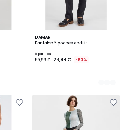
2
DAMART
Couleurs
Pantalon 5 poches enduit
à partir de
23,99 €
59,99 €
-60%