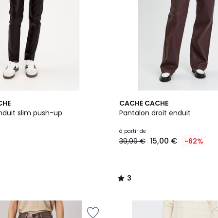
2
3
CHE
CACHE CACHE
Couleurs
/
nduit slim push-up
Pantalon droit enduit
5
à partir de
15,00 €
39,99 €
-62%
3
/
5