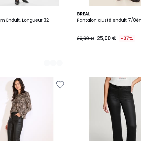
BREAL
im Enduit, Longueur 32
Pantalon ajusté enduit 7/8
25,00 €
39,99 €
-37%