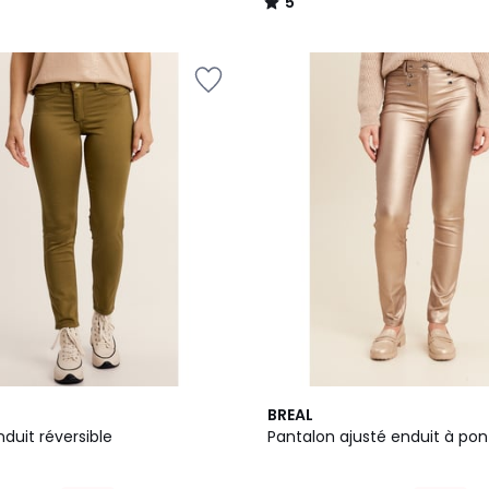
5
/
5
BREAL
duit réversible
Pantalon ajusté enduit à pon