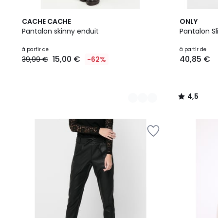
2
2
4,5
CACHE CACHE
ONLY
Couleurs
Couleurs
/ 5
Pantalon skinny enduit
Pantalon Sl
Prix
à partir de
à partir de
15,00 €
40,85 €
39,99 €
-62%
à
partir
de
15,00
4,5
€
/
au
5
lieu
de
39,99
€
62%
de
réduction
appliquée.