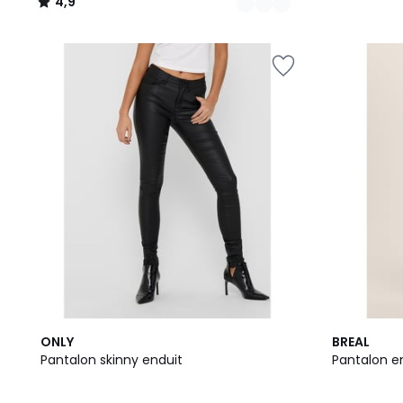
4,9
/
5
4
ONLY
BREAL
/
Pantalon skinny enduit
Pantalon en
5