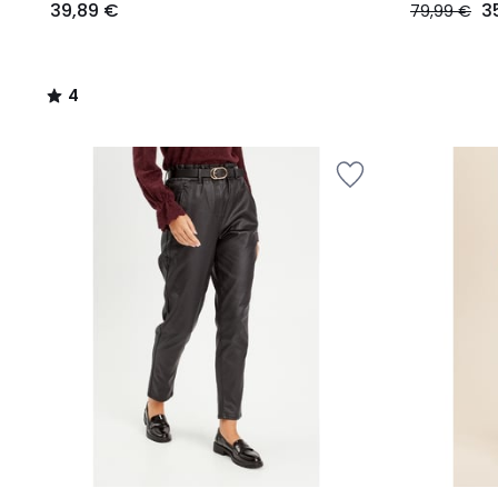
39,89 €
3
79,99 €
4
/
5