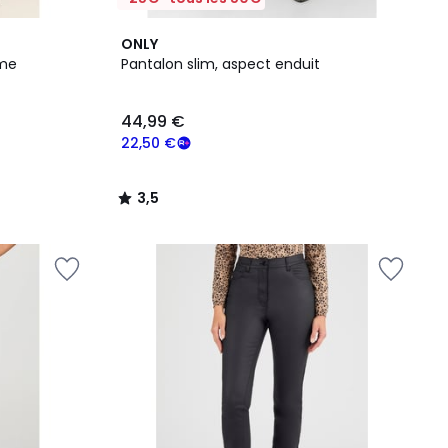
3,5
ONLY
/ 5
ème
Pantalon slim, aspect enduit
44,99 €
22,50 €
3,5
/
5