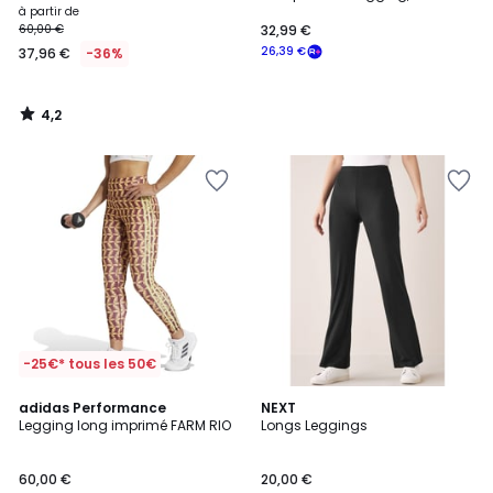
molleton
à partir de
60,00 €
32,99 €
26,39 €
37,96 €
-36%
4,2
/
5
-25€* tous les 50€
4,6
adidas Performance
NEXT
/ 5
Legging long imprimé FARM RIO
Longs Leggings
60,00 €
20,00 €