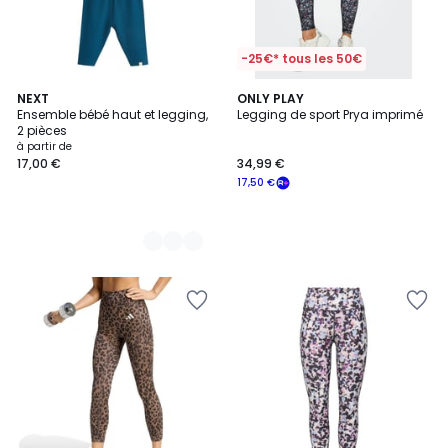
-25€* tous les 50€
6
NEXT
ONLY PLAY
Ensemble bébé haut et legging,
Legging de sport Prya imprimé
Couleurs
2 pièces
à partir de
17,00 €
34,99 €
17,50 €