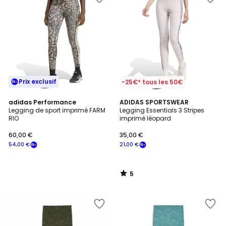
Prix exclusif
-25€* tous les 50€
5
adidas Performance
ADIDAS SPORTSWEAR
/
Legging de sport imprimé FARM
Legging Essentials 3 Stripes
5
RIO
imprimé léopard
60,00 €
35,00 €
54,00 €
21,00 €
5
/
5