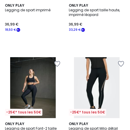
ONLY PLAY
ONLY PLAY
Legging de sport imprimé
Legging de sport taille haute,
imprimé léopard
36,99 €
36,99 €
18,50 €
33,29 €
-25€* tous les 50€
-25€* tous les 50€
5
4,5
ONLY PLAY
ONLY PLAY
/
/ 5
Legging de sport Font-2 taille
Legging de sport Mila détail