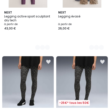
2
NEXT
8
NEXT
Legging active sport sculptant
Legging évasé
Couleurs
Couleurs
dry tech
à partir de
à partir de
43,00 €
26,00 €
-25€* tous les 50€