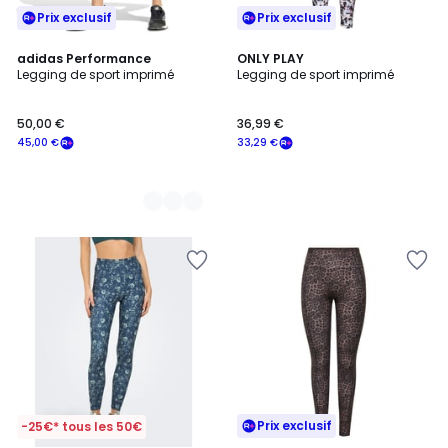
Prix exclusif
Prix exclusif
2
adidas Performance
ONLY PLAY
Legging de sport imprimé
Legging de sport imprimé
Couleurs
50,00 €
36,99 €
45,00 €
33,29 €
Prix exclusif
-25€* tous les 50€