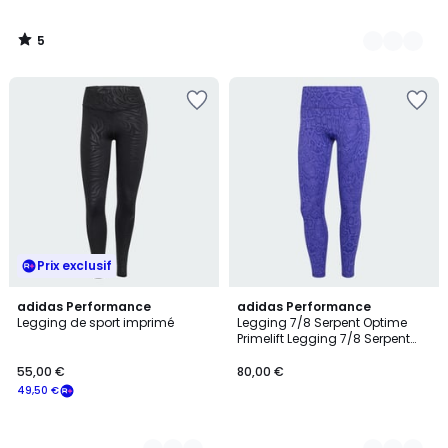
5
/
5
Prix exclusif
2
adidas Performance
2
adidas Performance
Legging de sport imprimé
Legging 7/8 Serpent Optime
Couleurs
Couleurs
Primelift Legging 7/8 Serpent
Optime Primelift
55,00 €
80,00 €
49,50 €