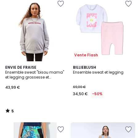
Vente Flash
5
ENVIE DE FRAISE
BILLIEBLUSH
/
Ensemble sweat "bisou mama"
Ensemble sweat et legging
5
et legging grossesse et
postpartum
43,99 €
69,00 €
34,50 €
-50%
5
/
5