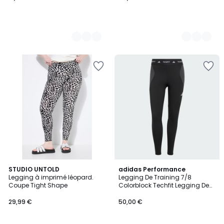
2
STUDIO UNTOLD
2
adidas Performance
Legging à imprimé léopard.
Legging De Training 7/8
Couleurs
Couleurs
Coupe Tight Shape
Colorblock Techfit Legging De
Training 7/8 Colorblock Techfit
29,99 €
50,00 €