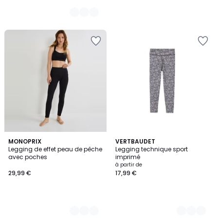
3
MONOPRIX
2
VERTBAUDET
Legging de effet peau de pêche
Legging technique sport
Couleurs
Couleurs
avec poches
imprimé
à partir de
29,99 €
17,99 €