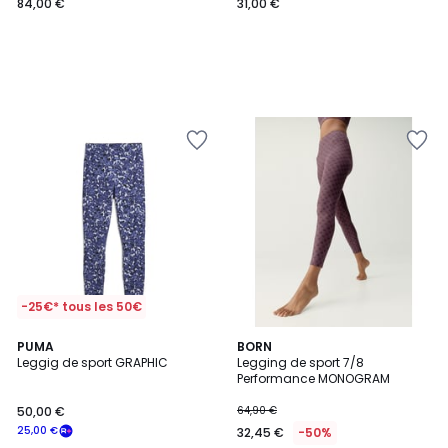
84,00 €
31,00 €
-25€* tous les 50€
5
PUMA
2
BORN
/
Leggig de sport GRAPHIC
Legging de sport 7/8
Couleurs
5
Performance MONOGRAM
50,00 €
64,90 €
25,00 €
32,45 €
-50%