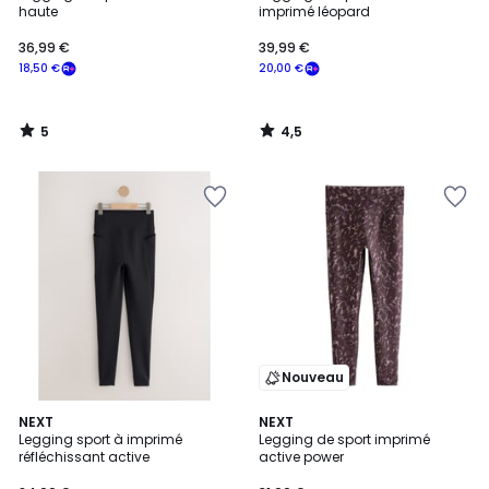
5
haute
imprimé léopard
36,99 €
39,99 €
18,50 €
20,00 €
5
4,5
/
/
5
5
Nouveau
NEXT
NEXT
Legging sport à imprimé
Legging de sport imprimé
réfléchissant active
active power