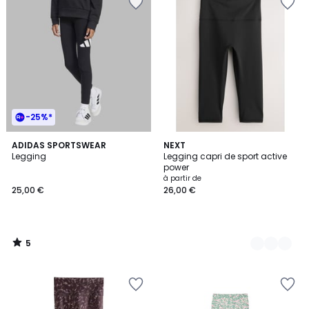
-25%*
5
ADIDAS SPORTSWEAR
3
NEXT
/
Legging
Legging capri de sport active
Couleurs
5
power
à partir de
25,00 €
26,00 €
5
/
5