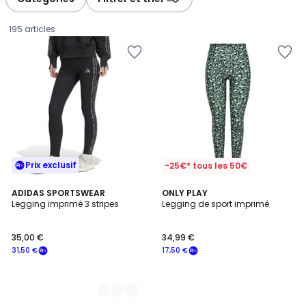
gauche
droite
195 articles
Prix exclusif
-25€* tous les 50€
2
ADIDAS SPORTSWEAR
ONLY PLAY
Legging imprimé 3 stripes
Legging de sport imprimé
Couleurs
35,00
35,00 €
34,99 €
€
31,50 €
17,50 €
souscrivez
à
notre
programme