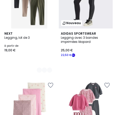
Nouveau
5
NEXT
ADIDAS SPORTSWEAR
Legging, lot de 3
Legging avec 3 bandes
Couleurs
imprimées léopard
à partir de
19,00 €
25,00 €
22,50 €