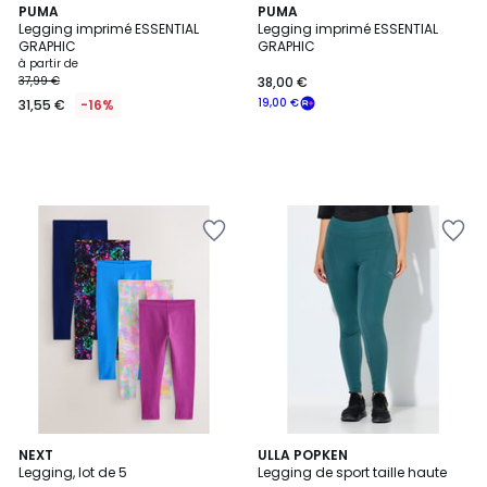
PUMA
PUMA
Legging imprimé ESSENTIAL
Legging imprimé ESSENTIAL
GRAPHIC
GRAPHIC
à partir de
37,99 €
38,00 €
19,00 €
31,55 €
-16%
5
NEXT
ULLA POPKEN
Legging, lot de 5
Legging de sport taille haute
Couleurs