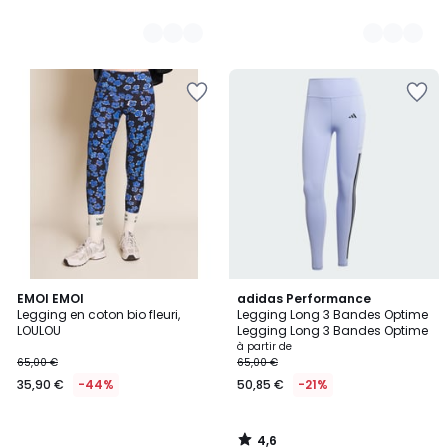
4,6
EMOI EMOI
adidas Performance
/ 5
Legging en coton bio fleuri,
Legging Long 3 Bandes Optime
LOULOU
Legging Long 3 Bandes Optime
à partir de
65,00 €
65,00 €
35,90 €
-44%
50,85 €
-21%
4,6
/