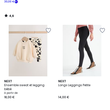
30,00 €
4,6
/
5
2
NEXT
NEXT
Ensemble sweat et legging
Longs Leggings Petite
Couleurs
bébé
à partir de
18,00 €
14,00 €