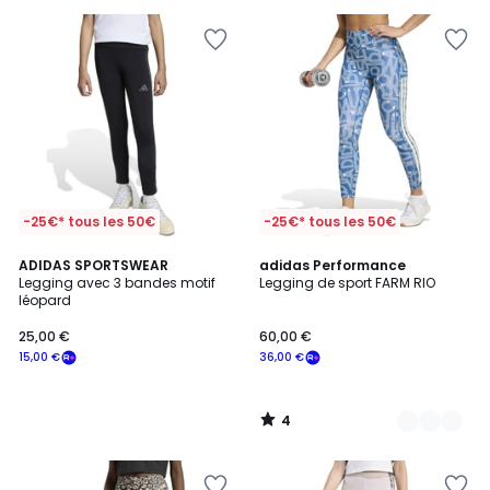
pour
payer
à
la
place
31,50
€.
-25€* tous les 50€
-25€* tous les 50€
4
ADIDAS SPORTSWEAR
2
adidas Performance
/
Legging avec 3 bandes motif
Legging de sport FARM RIO
Couleurs
5
léopard
25,00 €
60,00 €
15,00 €
36,00 €
4
/
5