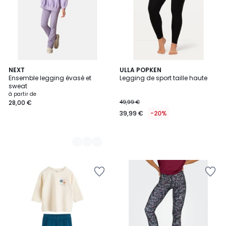
4
NEXT
ULLA POPKEN
Ensemble legging évasé et
Legging de sport taille haute
Couleurs
sweat
à partir de
28,00 €
49,99 €
39,99 €
-20%