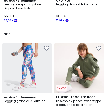
5
adidas Performance
ONLY PLAY
/
Leeging de sport imprimé
Legging de sport taille haute
5
léopard Essentials
55,00 €
19,99 €
33,00 €
17,99 €
5
/
5
-20%*
4,2
adidas Performance
LA REDOUTE COLLECTIONS
/ 5
Legging graphique Farm Rio
Ensemble 2 pièces, sweat zippé
à capuche et legging, en