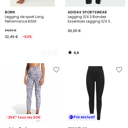
4,6
2
BORN
ADIDAS SPORTSWEAR
/ 5
Legging de sport Long
Legging 3/4 3 Bandes
Couleurs
Performance KISHI
Essentials Legging 3/4 3
Bandes Essentials
64,90 €
30,00 €
32,45 €
-50%
4,6
/
5
Prix exclusif
-25€* tous les 50€