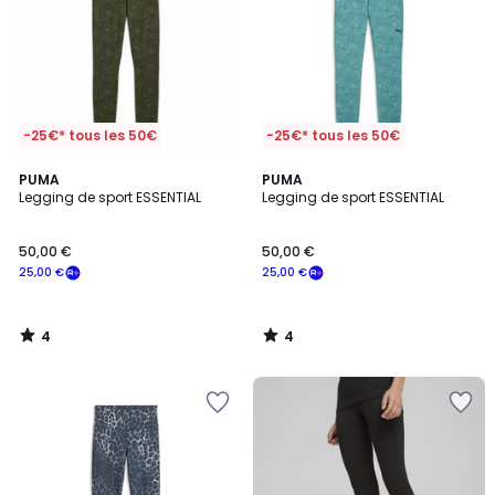
-25€* tous les 50€
-25€* tous les 50€
4
4
PUMA
PUMA
/
/
Legging de sport ESSENTIAL
Legging de sport ESSENTIAL
5
5
50,00 €
50,00 €
25,00 €
25,00 €
4
4
/
/
5
5