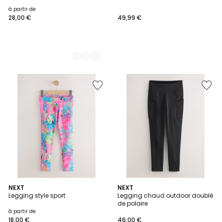
à partir de
28,00 €
49,99 €
2
NEXT
3
NEXT
Legging style sport
Legging chaud outdoor doublé
Couleurs
Couleurs
de polaire
à partir de
18,00 €
46,00 €