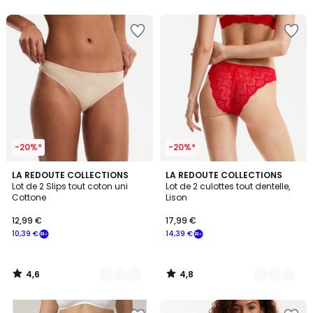
5
5
-20%*
-20%*
4,6
4,8
4
LA REDOUTE COLLECTIONS
4
LA REDOUTE COLLECTIONS
/ 5
/ 5
Lot de 2 Slips tout coton uni
Lot de 2 culottes tout dentelle,
Couleurs
Couleurs
Cottone
Lison
12,99 €
17,99 €
10,39 €
14,39 €
4,6
4,8
/
/
5
5