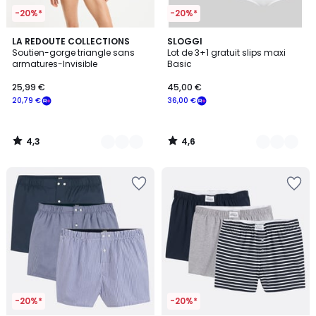
-20%*
-20%*
4,3
4,6
3
LA REDOUTE COLLECTIONS
4
SLOGGI
/ 5
/ 5
Soutien-gorge triangle sans
Lot de 3+1 gratuit slips maxi
Couleurs
Couleurs
armatures-Invisible
Basic
25,99 €
45,00 €
20,79 €
36,00 €
4,3
4,6
/
/
5
5
-20%*
-20%*