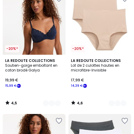
-20%*
-20%*
4,5
4,6
4
LA REDOUTE COLLECTIONS
3
LA REDOUTE COLLECTIONS
/ 5
/ 5
Soutien-gorge emboîtant en
Lot de 2 culottes hautes en
Couleurs
Couleurs
coton brodé Galya
microfibre-Invisible
19,99 €
17,99 €
15,99 €
14,39 €
4,5
4,6
/
/
5
5