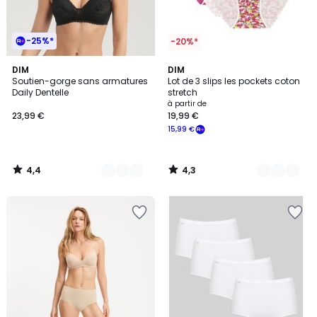
-25%*
-20%*
4,4
4,3
6
DIM
16
DIM
/ 5
/ 5
Soutien-gorge sans armatures
Lot de 3 slips les pockets coton
Couleurs
Couleurs
Daily Dentelle
stretch
à partir de
23,99 €
19,99 €
15,99 €
4,4
4,3
/
/
5
5