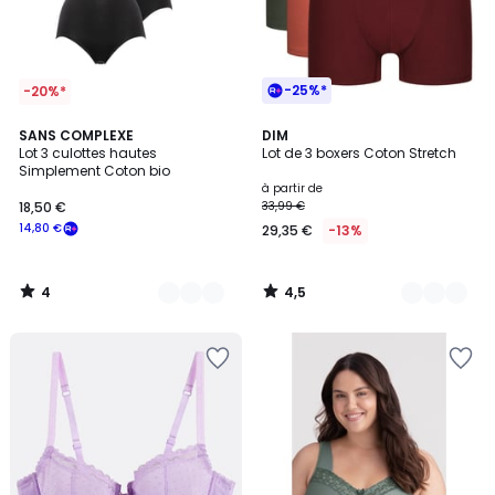
-25%*
-20%*
4
4,5
4
SANS COMPLEXE
25
DIM
/
/ 5
Lot 3 culottes hautes
Lot de 3 boxers Coton Stretch
Couleurs
Couleurs
5
Simplement Coton bio
à partir de
18,50 €
33,99 €
14,80 €
29,35 €
-13%
4
4,5
/
/
5
5