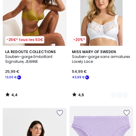
-25€* tous les 50€
-20%*
4,4
4,5
LA REDOUTE COLLECTIONS
11
MISS MARY OF SWEDEN
/ 5
/ 5
Soutien-gorge Emboîtant
Soutien-gorge sans armatures
Couleurs
Signature, JEANNE
Lovely Lace
25,99 €
54,99 €
13,00 €
43,99 €
4,4
4,5
/
/
5
5