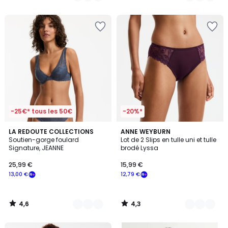
5
5
-25€* tous les 50€
-20%*
4,6
4,3
2
LA REDOUTE COLLECTIONS
5
ANNE WEYBURN
/ 5
/ 5
Soutien-gorge foulard
Lot de 2 Slips en tulle uni et tulle
Couleurs
Couleurs
Signature, JEANNE
brodé Lyssa
25,99 €
15,99 €
13,00 €
12,79 €
4,6
4,3
/
/
5
5