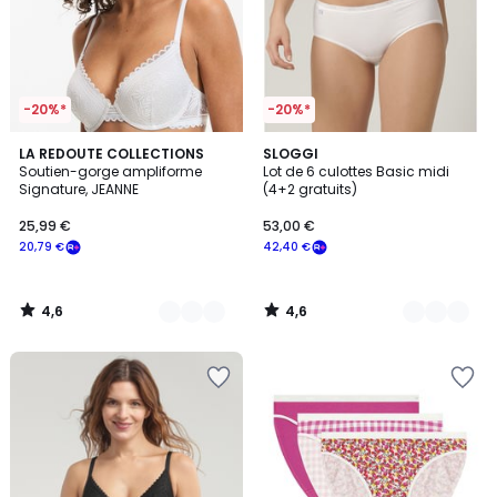
-20%*
-20%*
4,6
4,6
4
LA REDOUTE COLLECTIONS
2
SLOGGI
/ 5
/ 5
Soutien-gorge ampliforme
Lot de 6 culottes Basic midi
Couleurs
Couleurs
Signature, JEANNE
(4+2 gratuits)
25,99 €
53,00 €
20,79 €
42,40 €
4,6
4,6
/
/
5
5