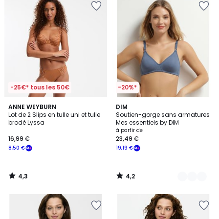
-25€* tous les 50€
-20%*
4,3
4,2
ANNE WEYBURN
3
DIM
/ 5
/ 5
Lot de 2 Slips en tulle uni et tulle
Soutien-gorge sans armatures
Couleurs
brodé Lyssa
Mes essentiels by DIM
à partir de
16,99 €
23,49 €
8,50 €
19,19 €
4,3
4,2
/
/
5
5