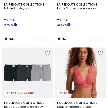
4,8
4,7
2
LA REDOUTE COLLECTIONS
2
LA REDOUTE COLLECTIONS
/ 5
/ 5
Lot de 3 caleçons
lot de 3 caleçons en jersey
Couleurs
Couleurs
29,99 €
29,99 €
15,00 €
23,99 €
4,8
4,7
/
/
5
5
-25€* tous les 50€
-20%*
4,7
4,5
LA REDOUTE COLLECTIONS
2
LA REDOUTE COLLECTIONS
/ 5
/ 5
lot de 3 caleçons en jersey
Soutien-gorge bralette,