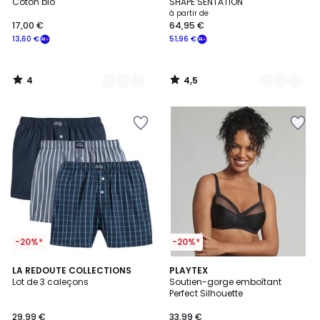
5
Coton bio
SHAPE SENTATION
à partir de
17,00 €
64,95 €
13,60 €
51,96 €
4
4,5
/
/
5
5
-20%*
-20%*
4,7
4,1
LA REDOUTE COLLECTIONS
3
PLAYTEX
/ 5
/ 5
Lot de 3 caleçons
Soutien-gorge emboîtant
Couleurs
Perfect Silhouette
29,99 €
33,99 €