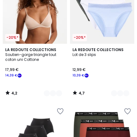
-20%*
-20%*
4,2
4,7
4
LA REDOUTE COLLECTIONS
3
LA REDOUTE COLLECTIONS
/ 5
/ 5
Soutien-gorge triangle tout
Lot de 3 slips
Couleurs
Couleurs
coton uni Cottone
17,99 €
12,99 €
14,39 €
10,39 €
4,2
4,7
/
/
5
5