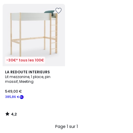
5
pour
payer
à
la
place
385,56
€.
-30€* tous les 100€
4,2
LA REDOUTE INTERIEURS
/ 5
Lit mezzanine, 1 place, pin
massif, Meeting
549,00 €
385,86 €
4,2
/
5
Page 1 sur 1