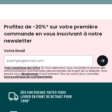
Inscription
Profitez de -20%* sur votre première
newsletter
commande en vous inscrivant à notre
newsletter
Votre Email
OK
*Voir conditions de l'offre
. En vous abonnant, vous consentez à recevoir des
communications commerciales personnalisées de la part de La Redoute. Vous
pouvez vous
désabonner
à tout moment. Pour en savoir plus, consultez
notre politique de confidentialité.
DÈS 49€ D’ACHAT, FAITES-VOUS
LIVRER EN POINT DE RETRAIT POUR
1,95€*