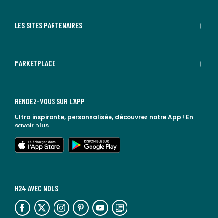
LES SITES PARTENAIRES
MARKETPLACE
RENDEZ-VOUS SUR L'APP
Ultra inspirante, personnalisée, découvrez notre App !
En
savoir plus
lien vers l'app store
lien vers google play
H24 AVEC NOUS
lien vers l'espace réseaux sociaux
lien vers l'espace réseaux sociaux
lien vers l'espace réseaux sociaux
lien vers l'espace réseaux sociaux
lien vers l'espace réseaux sociaux
lien vers le blog la redoute