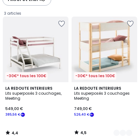
3 articles
-30€* tous les 100€
-30€* tous les 100€
4,4
4,5
LA REDOUTE INTERIEURS
2
LA REDOUTE INTERIEURS
/ 5
/ 5
Lits superposés 3 couchages,
Lits superposés 3 couchages
Couleurs
Meeting
Meeting
549,00
549,00 €
749,00 €
€
385,56 €
526,40 €
souscrivez
à
notre
4,5
4,4
programme
/
/
5