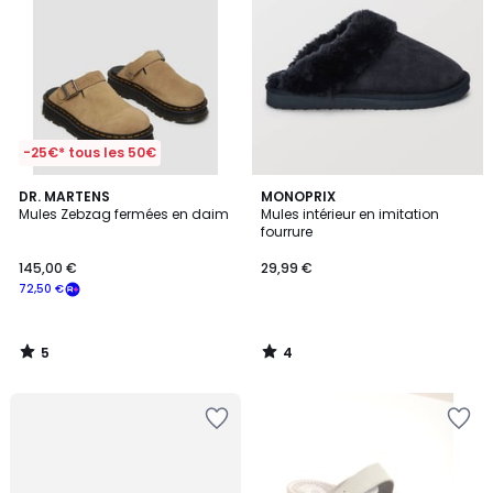
-25€* tous les 50€
5
4
DR. MARTENS
MONOPRIX
/
/
Mules Zebzag fermées en daim
Mules intérieur en imitation
5
5
fourrure
145,00 €
29,99 €
72,50 €
5
4
/
/
5
5