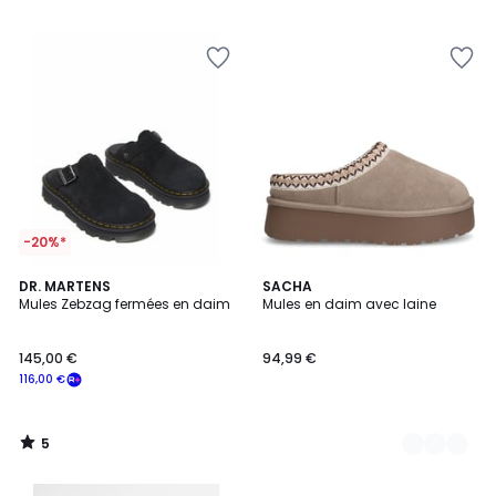
5
-20%*
5
DR. MARTENS
2
SACHA
/
Mules Zebzag fermées en daim
Mules en daim avec laine
Couleurs
5
145,00 €
94,99 €
116,00 €
5
/
5