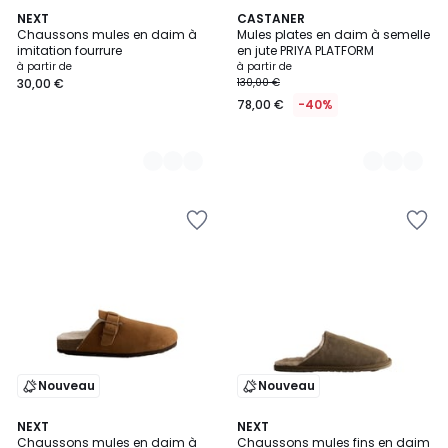
5
NEXT
2
CASTANER
Chaussons mules en daim à
Mules plates en daim à semelle
Couleurs
Couleurs
imitation fourrure
en jute PRIYA PLATFORM
à partir de
à partir de
30,00 €
130,00 €
78,00 €
-40%
Nouveau
Nouveau
NEXT
NEXT
Chaussons mules en daim à
Chaussons mules fins en daim