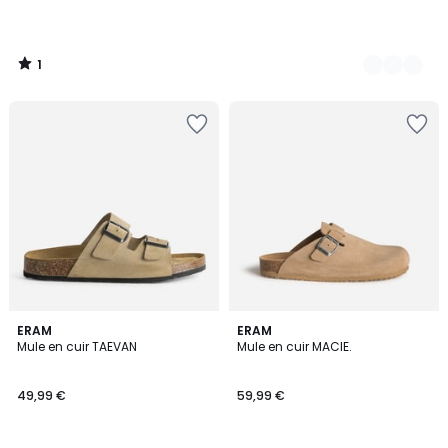
1
/
5
ERAM
4
ERAM
Mule en cuir TAEVAN
Mule en cuir MACIE.
Couleurs
49,99 €
59,99 €