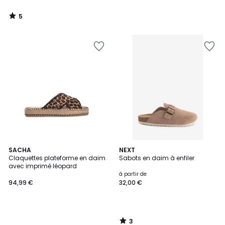
5
/
5
3
SACHA
NEXT
/
Claquettes plateforme en daim
Sabots en daim à enfiler
5
avec imprimé léopard
à partir de
94,99 €
32,00 €
3
/