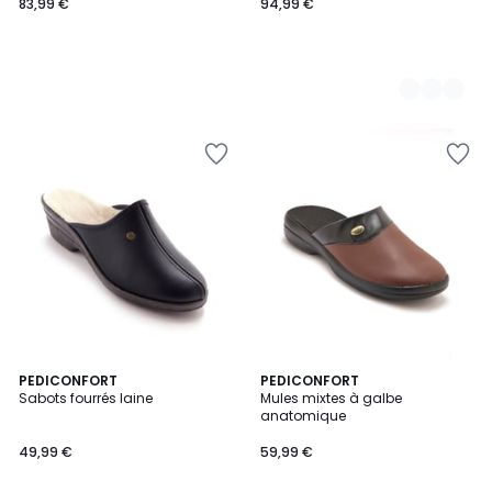
83,99 €
94,99 €
5
2
PEDICONFORT
PEDICONFORT
/
Sabots fourrés laine
Mules mixtes à galbe
Couleurs
5
anatomique
49,99 €
59,99 €