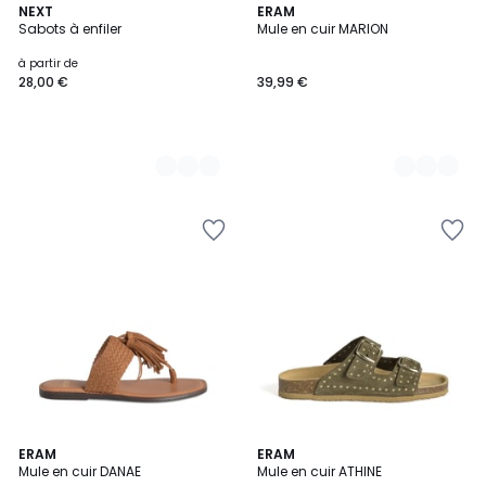
2
NEXT
2
ERAM
Sabots à enfiler
Mule en cuir MARION
Couleurs
Couleurs
à partir de
28,00 €
39,99 €
ERAM
ERAM
Mule en cuir DANAE
Mule en cuir ATHINE