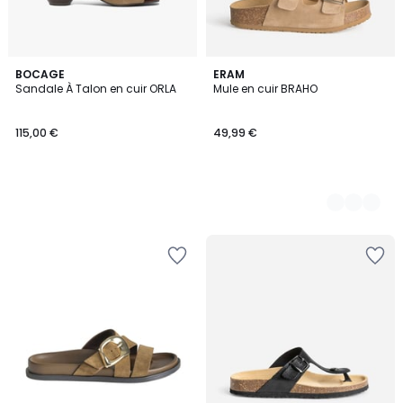
BOCAGE
3
ERAM
Sandale À Talon en cuir ORLA
Mule en cuir BRAHO
Couleurs
115,00 €
49,99 €