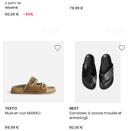
à partir de
100,00 €
79,99 €
60,00 €
-40%
1
TEXTO
2
NEXT
/
Mule en cuir MAINAO
Sandales à assise moulée et
Couleurs
5
entredoigt
69,99 €
80,00 €