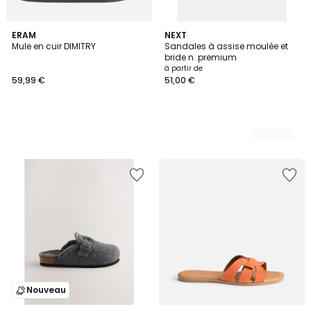
ERAM
3
NEXT
Mule en cuir DIMITRY
Sandales à assise moulée et
Couleurs
bride n. premium
à partir de
59,99 €
51,00 €
Nouveau