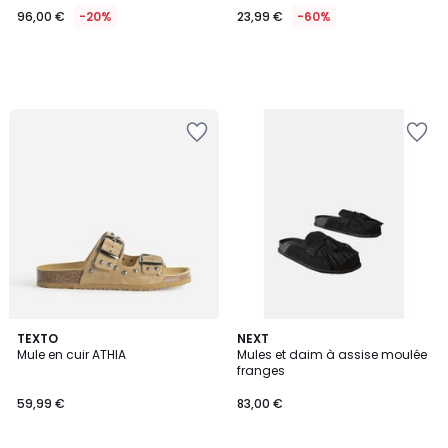
96,00 €
-20%
23,99 €
-60%
5
TEXTO
NEXT
/
Mule en cuir ATHIA
Mules et daim à assise moulée
5
franges
59,99 €
83,00 €