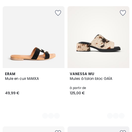
2
ERAM
3
VANESSA WU
Mule en cuir MAKKA
Mules à talon bloc GAÏA
Couleurs
Couleurs
à partir de
49,99 €
125,00 €