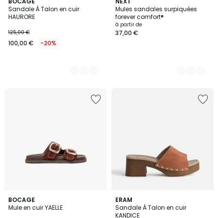
2
BOCAGE
5
NEXT
Sandale À Talon en cuir
Mules sandales surpiquées
Couleurs
Couleurs
HAURORE
forever comfort®
à partir de
125,00 €
37,00 €
100,00 €
-20%
3
BOCAGE
2
ERAM
Mule en cuir YAELLE
Sandale À Talon en cuir
Couleurs
Couleurs
KANDICE