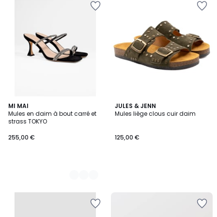
2
MI MAI
JULES & JENN
Mules en daim à bout carré et
Mules liège clous cuir daim
Couleurs
strass TOKYO
255,00 €
125,00 €