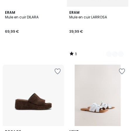
1
ERAM
2
ERAM
/
Mule en cuir DILARA
Mule en cuir LARROSA
Couleurs
5
69,99 €
39,99 €
1
/
5