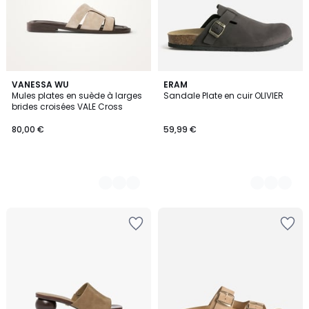
3
VANESSA WU
3
ERAM
Mules plates en suède à larges
Sandale Plate en cuir OLIVIER
Couleurs
Couleurs
brides croisées VALE Cross
80,00 €
59,99 €