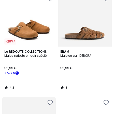
-20%*
4,6
5
LA REDOUTE COLLECTIONS
ERAM
/ 5
/
Mules sabots en cuir suédé
Mule en cuir DEBORA
5
59,99 €
59,99 €
47,99 €
4,6
5
/
/
5
5