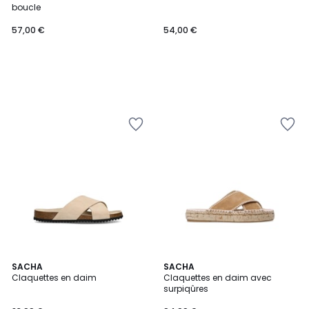
boucle
57,00 €
54,00 €
SACHA
2
SACHA
Claquettes en daim
Claquettes en daim avec
Couleurs
surpiqûres