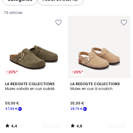
gauche
droite
79 articles
-20%*
-20%*
4,4
4,8
2
LA REDOUTE COLLECTIONS
2
LA REDOUTE COLLECTIONS
/ 5
/ 5
Mules sabots en cuir suédé
Mules en cuir à scratch
Couleurs
Couleurs
59,99
59,99 €
35,99 €
€
47,99 €
28,79 €
souscrivez
à
notre
4,4
4,8
programme
/
/
5
5