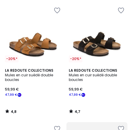
pour
payer
à
la
place
47,99
€.
-20%*
-20%*
4,8
4,7
LA REDOUTE COLLECTIONS
LA REDOUTE COLLECTIONS
/ 5
/ 5
Mules en cuir suédé double
Mules en cuir suédé double
boucles
boucles
59,99 €
59,99 €
47,99 €
47,99 €
4,8
4,7
/
/
5
5