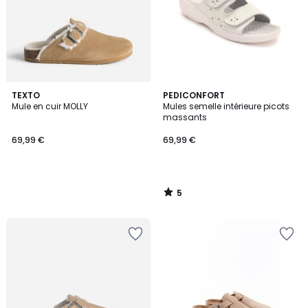
5
TEXTO
PEDICONFORT
/
Mule en cuir MOLLY
Mules semelle intérieure picots
5
massants
69,99 €
69,99 €
5
/
5