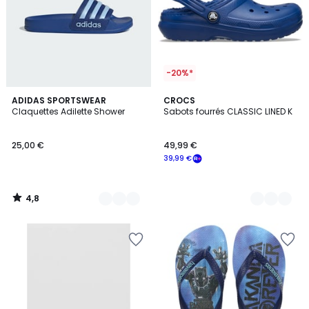
-20%*
4,8
3
ADIDAS SPORTSWEAR
2
CROCS
/ 5
Claquettes Adilette Shower
Sabots fourrés CLASSIC LINED K
Couleurs
Couleurs
25,00 €
49,99 €
39,99 €
4,8
/
5