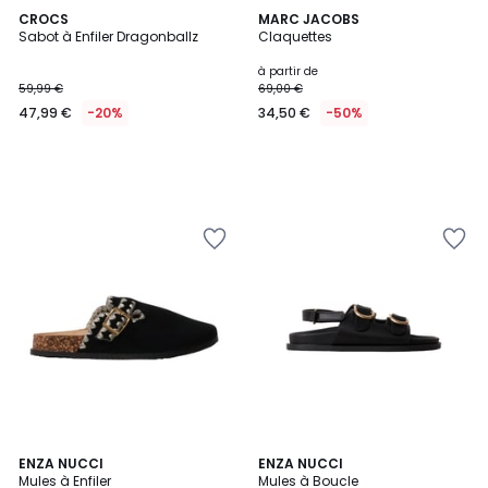
CROCS
MARC JACOBS
Sabot à Enfiler Dragonballz
Claquettes
à partir de
59,99 €
69,00 €
47,99 €
-20%
34,50 €
-50%
5
ENZA NUCCI
2
ENZA NUCCI
Mules à Enfiler
Mules à Boucle
Couleurs
Couleurs