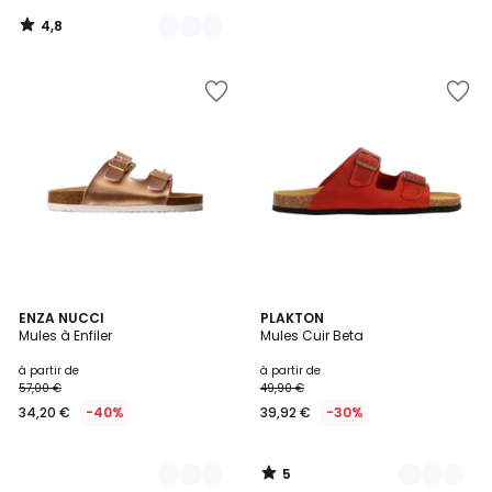
notre
4,8
programme
/
5
pour
payer
à
la
place
28,79
€.
5
2
ENZA NUCCI
10
PLAKTON
/
Mules à Enfiler
Mules Cuir Beta
Couleurs
Couleurs
5
à partir de
à partir de
57,00 €
49,90 €
34,20 €
-40%
39,92 €
-30%
5
/