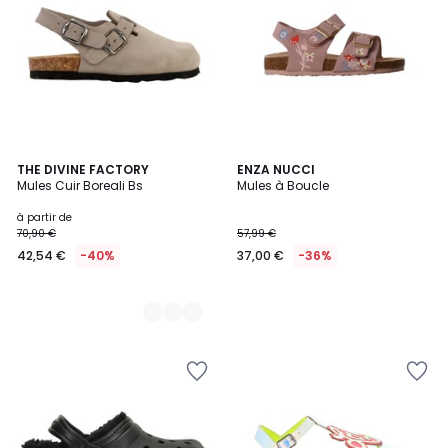
6
THE DIVINE FACTORY
ENZA NUCCI
Mules Cuir Boreali Bs
Mules à Boucle
Couleurs
à partir de
70,90 €
57,99 €
42,54 €
-40%
37,00 €
-36%