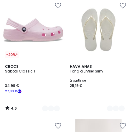
-20%*
4,6
4
CROCS
4
HAVAIANAS
/ 5
Sabots Classic T
Tong à Enfiler Slim
Couleurs
Couleurs
à partir de
34,99 €
25,19 €
27,99 €
4,6
/
5