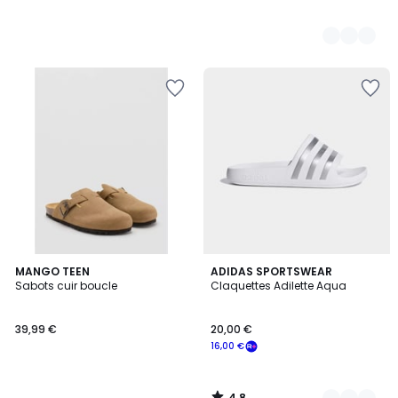
4,8
MANGO TEEN
4
ADIDAS SPORTSWEAR
/ 5
Sabots cuir boucle
Claquettes Adilette Aqua
Couleurs
39,99 €
20,00 €
16,00 €
4,8