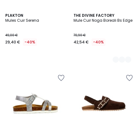
PLAKTON
4
THE DIVINE FACTORY
Mules Cuir Serena
Mule Cuir Noga Boreali Bs Edge
Couleurs
49,00 €
70,90 €
29,40 €
-40%
42,54 €
-40%