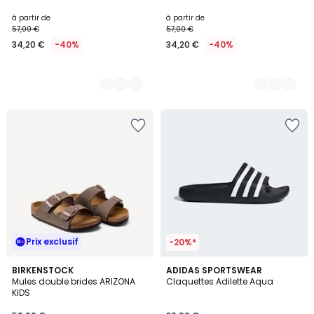
à partir de
à partir de
57,00 €
57,00 €
34,20 €
-40%
34,20 €
-40%
Prix exclusif
-20%*
1
4,8
BIRKENSTOCK
2
ADIDAS SPORTSWEAR
/
/ 5
Mules double brides ARIZONA
Claquettes Adilette Aqua
Couleurs
5
KIDS