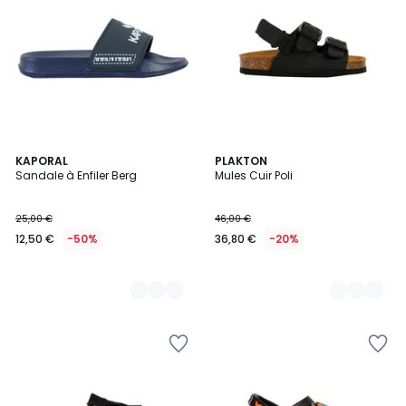
3
KAPORAL
2
PLAKTON
Sandale à Enfiler Berg
Mules Cuir Poli
Couleurs
Couleurs
25,00 €
46,00 €
12,50 €
-50%
36,80 €
-20%