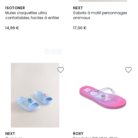
2
ISOTONER
NEXT
Mules claquettes ultra
Sabots à motif personnages
Couleurs
confortables, faciles à enfiler
animaux
14,99 €
17,00 €
NEXT
3
ROXY