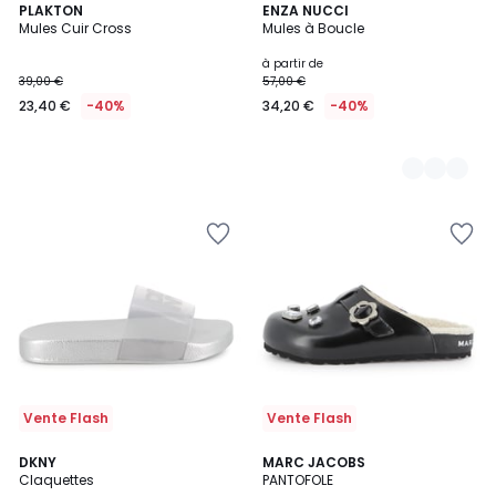
PLAKTON
3
ENZA NUCCI
Mules Cuir Cross
Mules à Boucle
Couleurs
à partir de
39,00 €
57,00 €
23,40 €
-40%
34,20 €
-40%
Vente Flash
Vente Flash
DKNY
MARC JACOBS
Claquettes
PANTOFOLE