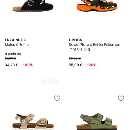
3
ENZA NUCCI
CROCS
Mules à Enfiler
Sabot Plate à Enfiler Pokemon
Couleurs
Print Cls Clg
à partir de
57,00 €
69,99 €
34,20 €
-40%
55,99 €
-20%