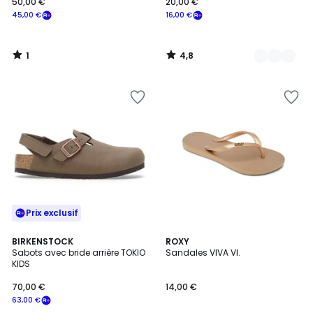
50,00 €
20,00 €
45,00 €
16,00 €
1
4,8
/
/
5
5
Prix exclusif
BIRKENSTOCK
3
ROXY
Sabots avec bride arrière TOKIO
Sandales VIVA VI.
Couleurs
KIDS
70,00 €
14,00 €
63,00 €