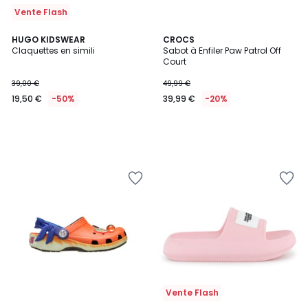
Vente Flash
HUGO KIDSWEAR
CROCS
Claquettes en simili
Sabot à Enfiler Paw Patrol Off
Court
39,00 €
49,99 €
19,50 €
-50%
39,99 €
-20%
Vente Flash