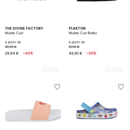
2
THE DIVINE FACTORY
5
PLAKTON
Mules Cuir
Mules Cuir Baku
Couleurs
Couleurs
à partir de
à partir de
49,90 €
61,90 €
29,94 €
-40%
43,30 €
-30%