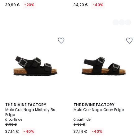
39,99 €
-20%
34,20 €
-40%
4
THE DIVINE FACTORY
4
THE DIVINE FACTORY
Mule Cuir Noga Mistraly Bs
Mule Cuir Noga Orion Edge
Couleurs
Couleurs
Edge
à partir de
à partir de
61,90 €
61,90 €
37,14 €
-40%
37,14 €
-40%