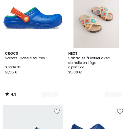
4,9
2
CROCS
2
NEXT
/ 5
Sabots Classic fourrés T
Sandales à enfiler avec
Couleurs
Couleurs
semelle en liège
à partir de
à partir de
51,95 €
25,00 €
4,9
/
5