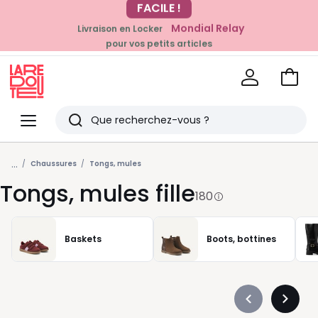
Mondial Relay
Livraison en Locker
EN CE MOMENT
pour vos petits articles
-20% dès 39€*
sur la mode
Voir
mon
La
panie
Redoute
Menu
Rechercher
Derniers
...
articles
Chaussures
Tongs, mules
Tongs, mules fille
vus
180
Baskets
Boots, bottines
Précédent
Suivan