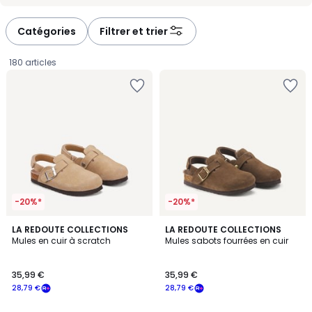
-
-
défiler
défiler
à
à
Catégories
Filtrer et trier
gauche
droite
180 articles
-20%*
-20%*
4,8
2
LA REDOUTE COLLECTIONS
LA REDOUTE COLLECTIONS
/ 5
Mules en cuir à scratch
Mules sabots fourrées en cuir
Couleurs
35,99
35,99 €
35,99 €
€
28,79 €
28,79 €
souscrivez
à