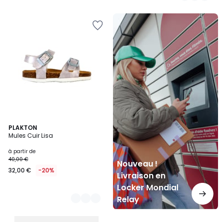
Nouveau
!
Livraison
en
Locker
Mondial
Relay
3
PLAKTON
Mules Cuir Lisa
Couleurs
à partir de
40,00 €
Nouveau !
32,00 €
-20%
Livraison en
Locker Mondial
Relay