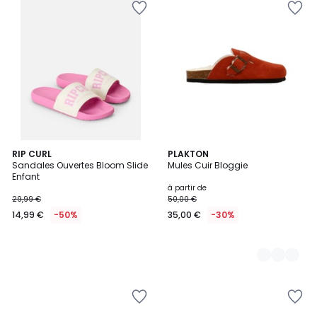
RIP CURL
4
PLAKTON
Sandales Ouvertes Bloom Slide
Mules Cuir Bloggie
Couleurs
Enfant
à partir de
29,99 €
50,00 €
14,99 €
-50%
35,00 €
-30%