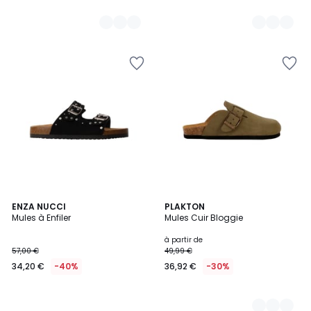
ENZA NUCCI
4
PLAKTON
Mules à Enfiler
Mules Cuir Bloggie
Couleurs
à partir de
57,00 €
49,99 €
34,20 €
-40%
36,92 €
-30%