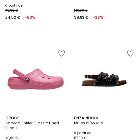
à partir de
49,00 €
149,00 €
24,50 €
-50%
99,83 €
-33%
CROCS
2
ENZA NUCCI
Sabot à Enfiler Classic Lined
Mules à Boucle
Couleurs
Clog K
à partir de
49,99 €
57,00 €