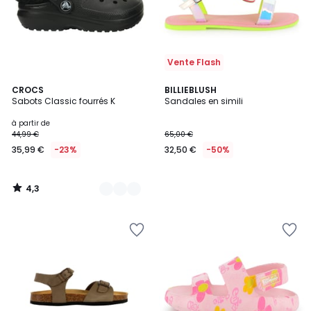
Vente Flash
4,3
3
CROCS
BILLIEBLUSH
/ 5
Sabots Classic fourrés K
Sandales en simili
Couleurs
à partir de
44,99 €
65,00 €
35,99 €
-23%
32,50 €
-50%
4,3
/
5