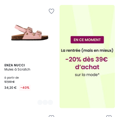
5
2
ENZA NUCCI
Mules à Scratch
Couleurs
à partir de
57,00 €
34,20 €
-40%