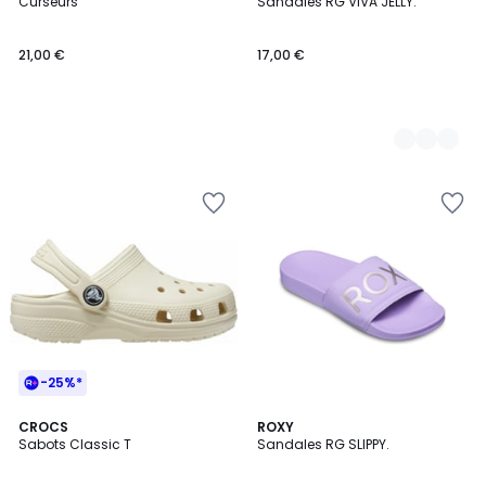
Curseurs
Sandales RG VIVA JELLY.
Couleurs
21,00 €
17,00 €
-25%*
4,6
CROCS
ROXY
/ 5
Sabots Classic T
Sandales RG SLIPPY.