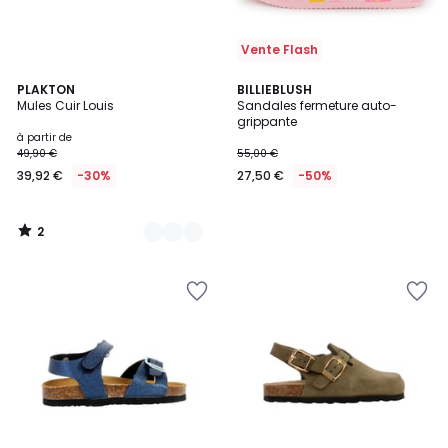
Vente Flash
2
6
PLAKTON
BILLIEBLUSH
/
Mules Cuir Louis
Sandales fermeture auto-
Couleurs
5
grippante
à partir de
49,90 €
55,00 €
39,92 €
-30%
27,50 €
-50%
2
/
5