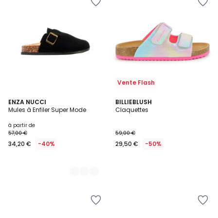
Vente Flash
6
ENZA NUCCI
BILLIEBLUSH
Mules à Enfiler Super Mode
Claquettes
Couleurs
à partir de
57,00 €
59,00 €
34,20 €
-40%
29,50 €
-50%