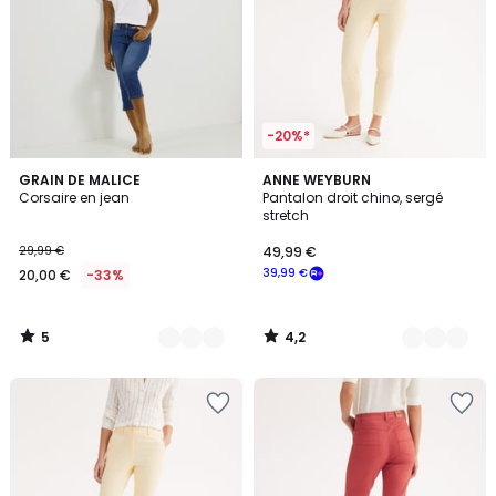
-20%*
5
4,2
2
GRAIN DE MALICE
2
ANNE WEYBURN
/
/ 5
Corsaire en jean
Pantalon droit chino, sergé
Couleurs
Couleurs
5
stretch
29,99 €
49,99 €
39,99 €
20,00 €
-33%
5
4,2
/
/
5
5