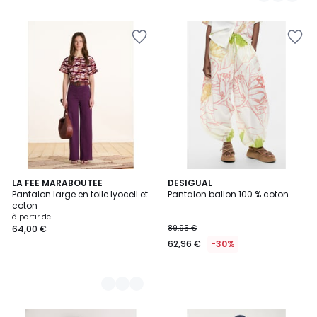
5
2
LA FEE MARABOUTEE
DESIGUAL
Pantalon large en toile lyocell et
Pantalon ballon 100 % coton
Couleurs
coton
à partir de
64,00 €
89,95 €
62,96 €
-30%