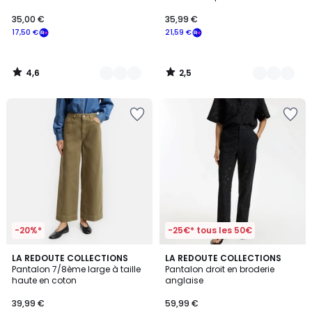
35,00 €
35,99 €
17,50 €
21,59 €
4,6
2,5
/
/
5
5
-20%*
-25€* tous les 50€
4
2
LA REDOUTE COLLECTIONS
2
LA REDOUTE COLLECTIONS
/
Pantalon 7/8ème large à taille
Pantalon droit en broderie
Couleurs
Couleurs
5
haute en coton
anglaise
39,99 €
59,99 €