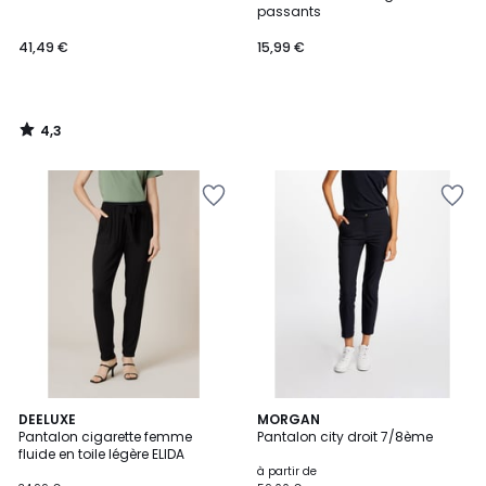
passants
41,49 €
15,99 €
4,3
/
5
3
DEELUXE
3
MORGAN
Pantalon cigarette femme
Pantalon city droit 7/8ème
Couleurs
Couleurs
fluide en toile légère ELIDA
à partir de