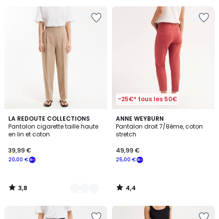
pour
payer
à
la
place
31,99
€.
-25€* tous les 50€
3,8
4,4
2
LA REDOUTE COLLECTIONS
ANNE WEYBURN
/ 5
/ 5
Pantalon cigarette taille haute
Pantalon droit 7/8ème, coton
Couleurs
en lin et coton
stretch
39,99 €
49,99 €
20,00 €
25,00 €
3,8
4,4
/
/
5
5