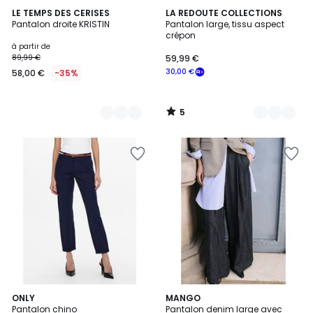
5
4
LE TEMPS DES CERISES
2
LA REDOUTE COLLECTIONS
/
Pantalon droite KRISTIN
Pantalon large, tissu aspect
Couleurs
Couleurs
5
crépon
à partir de
89,99 €
59,99 €
30,00 €
58,00 €
-35%
5
/
5
4,3
ONLY
MANGO
/ 5
Pantalon chino
Pantalon denim large avec