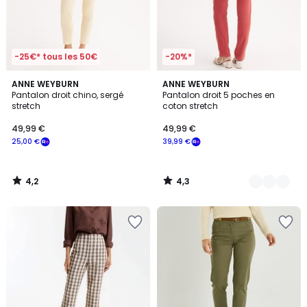
-25€* tous les 50€
-20%*
4,2
4,3
ANNE WEYBURN
5
ANNE WEYBURN
/ 5
/ 5
Pantalon droit chino, sergé
Pantalon droit 5 poches en
Couleurs
stretch
coton stretch
49,99 €
49,99 €
25,00 €
39,99 €
4,2
4,3
/
/
5
5