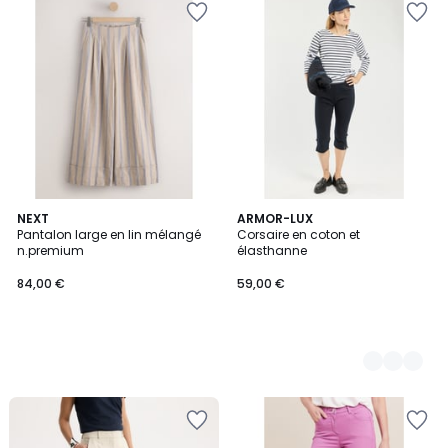
NEXT
2
ARMOR-LUX
Pantalon large en lin mélangé
Corsaire en coton et
Couleurs
n.premium
élasthanne
84,00 €
59,00 €