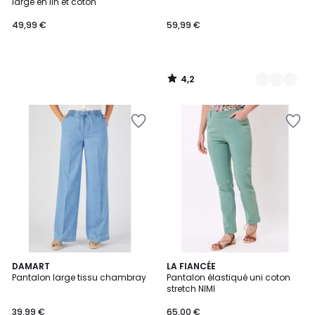
large en lin et coton
49,99 €
59,99 €
4,2
/
5
2
DAMART
4
LA FIANCÉE
Pantalon large tissu chambray
Pantalon élastiqué uni coton
Couleurs
Couleurs
stretch NIMI
39,99 €
65,00 €