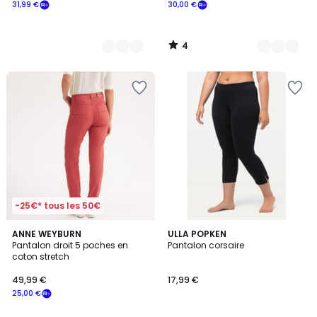
31,99 €
30,00 €
4
/
5
-25€* tous les 50€
4,3
4,6
ANNE WEYBURN
10
ULLA POPKEN
/ 5
/ 5
Pantalon droit 5 poches en
Pantalon corsaire
Couleurs
coton stretch
49,99 €
17,99 €
25,00 €