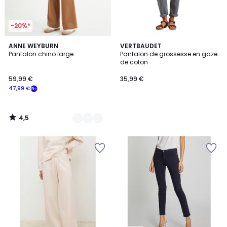
-20%*
4,5
2
ANNE WEYBURN
VERTBAUDET
/ 5
Pantalon chino large
Pantalon de grossesse en gaze
Couleurs
de coton
59,99 €
35,99 €
47,99 €
4,5
/
5