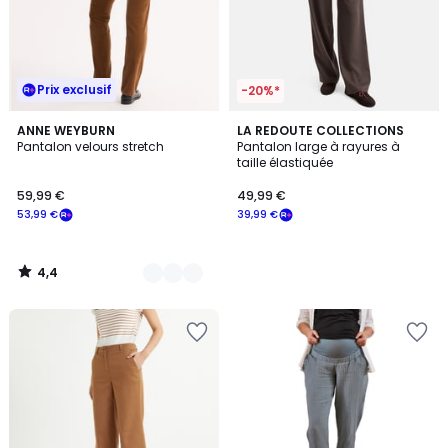
Prix exclusif
-20%*
4,4
4
ANNE WEYBURN
LA REDOUTE COLLECTIONS
/ 5
Pantalon velours stretch
Pantalon large à rayures à
Couleurs
taille élastiquée
59,99 €
49,99 €
53,99 €
39,99 €
4,4
/
5