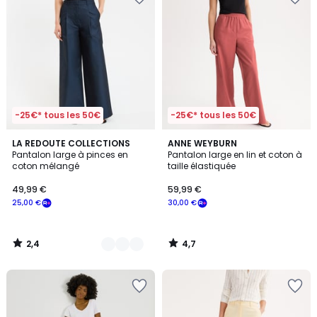
-25€* tous les 50€
-25€* tous les 50€
2,4
4,7
3
LA REDOUTE COLLECTIONS
ANNE WEYBURN
/ 5
/ 5
Pantalon large à pinces en
Pantalon large en lin et coton à
Couleurs
coton mélangé
taille élastiquée
49,99 €
59,99 €
25,00 €
30,00 €
2,4
4,7
/
/
5
5