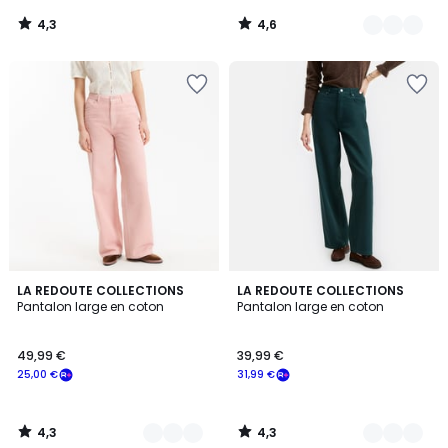
4,3
4,6
/
/
5
5
4,3
4,3
2
LA REDOUTE COLLECTIONS
2
LA REDOUTE COLLECTIONS
/ 5
/ 5
Pantalon large en coton
Pantalon large en coton
Couleurs
Couleurs
49,99 €
39,99 €
25,00 €
31,99 €
4,3
4,3
/
/