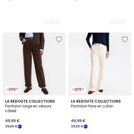
-20%*
-20%*
3
LA REDOUTE COLLECTIONS
2
LA REDOUTE COLLECTIONS
Pantalon large en velours
Pantalon flare en coton
Couleurs
Couleurs
côtelé
49,99 €
49,99 €
39,99 €
39,99 €