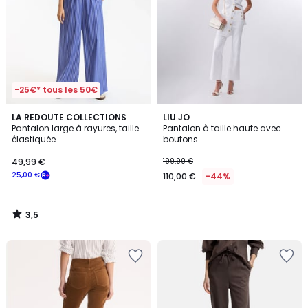
-25€* tous les 50€
3,5
LA REDOUTE COLLECTIONS
LIU JO
/ 5
Pantalon large à rayures, taille
Pantalon à taille haute avec
élastiquée
boutons
49,99 €
199,90 €
25,00 €
110,00 €
-44%
3,5
/
5