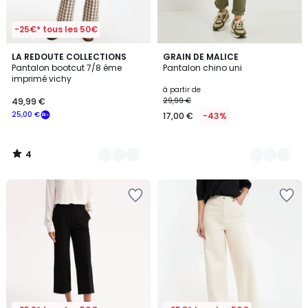
-25€* tous les 50€
4
2
LA REDOUTE COLLECTIONS
4
GRAIN DE MALICE
/
Pantalon bootcut 7/8 ème
Pantalon chino uni
Couleurs
Couleurs
5
imprimé vichy
à partir de
49,99 €
29,99 €
25,00 €
17,00 €
-43%
4
/
5