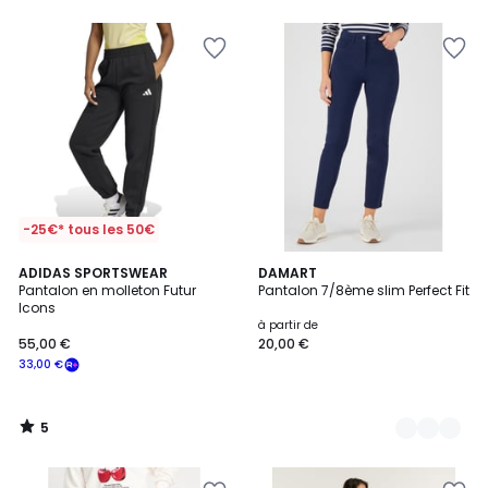
5
5
-25€* tous les 50€
5
ADIDAS SPORTSWEAR
4
DAMART
/
Pantalon en molleton Futur
Pantalon 7/8ème slim Perfect Fit
Couleurs
5
Icons
à partir de
55,00 €
20,00 €
33,00 €
5
/
5