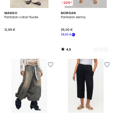
-20%*
4,5
MANGO
3
MORGAN
/ 5
Pantalon coton fluide
Pantalon skinny
Couleurs
12,99 €
35,00 €
28,00 €
4,5
/
5