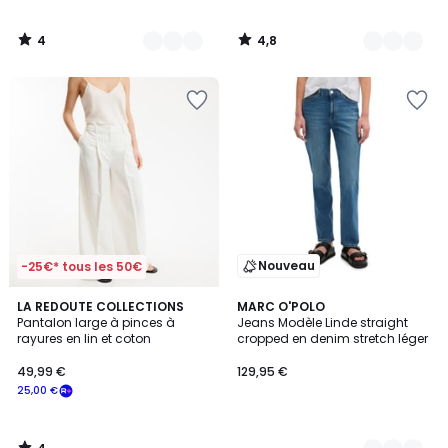
4
4,8
/
/
5
5
Nouveau
-25€* tous les 50€
4
LA REDOUTE COLLECTIONS
2
MARC O'POLO
/
Pantalon large à pinces à
Jeans Modèle Linde straight
Couleurs
5
rayures en lin et coton
cropped en denim stretch léger
49,99 €
129,95 €
25,00 €