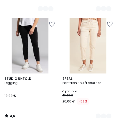
4,6
STUDIO UNTOLD
11
BREAL
/ 5
Legging
Pantalon flou à coulisse
Couleurs
à partir de
19,99 €
49,99 €
20,00 €
-59%
4,6
/