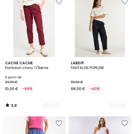
3,9
10
CACHE CACHE
3
LABDIP
/ 5
Pantalon chino 7/8ème
PANTALON POPELINE
Couleurs
Couleurs
à partir de
29,99 €
110,00 €
10,00 €
-66%
66,00 €
-40%
3,9
/
5