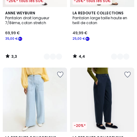
-25€* tous les 50€
-25€* tous les 50€
3,3
4,4
2
ANNE WEYBURN
3
LA REDOUTE COLLECTIONS
/ 5
/ 5
Pantalon droit longueur
Pantalon large taille haute en
Couleurs
Couleurs
7/8ème, coton stretch
twill de coton
69,99 €
49,99 €
35,00 €
25,00 €
3,3
4,4
/
/
5
5
-20%*