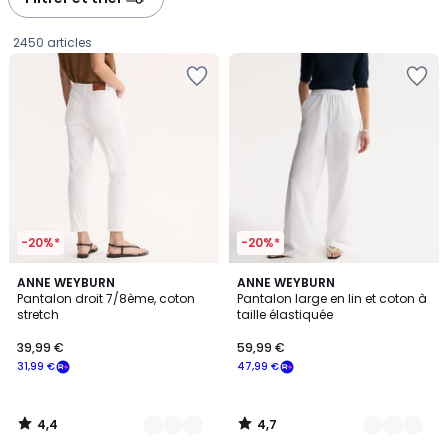
gauche
droite
2450 articles
-20%*
-20%*
4,4
4,7
4
ANNE WEYBURN
2
ANNE WEYBURN
/ 5
/ 5
Pantalon droit 7/8ème, coton
Pantalon large en lin et coton à
Couleurs
Couleurs
stretch
taille élastiquée
39,99
39,99 €
59,99 €
€
31,99 €
47,99 €
souscrivez
à
notre
4,4
4,7
programme
/
/
5
5