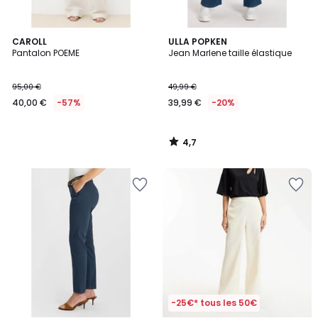
4,7
CAROLL
ULLA POPKEN
/ 5
Pantalon POEME
Jean Marlene taille élastique
95,00 €
49,99 €
40,00 €
-57%
39,99 €
-20%
4,7
/
5
-25€* tous les 50€