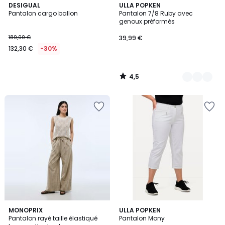
4,5
DESIGUAL
10
ULLA POPKEN
/ 5
Pantalon cargo ballon
Pantalon 7/8 Ruby avec
Couleurs
genoux préformés
189,00 €
39,99 €
132,30 €
-30%
4,5
/
5
4,2
MONOPRIX
4
ULLA POPKEN
/ 5
Pantalon rayé taille élastiqué
Pantalon Mony
Couleurs