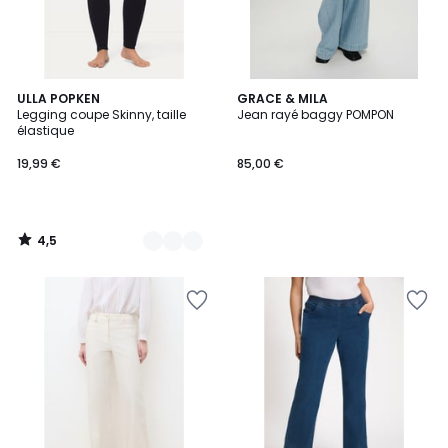
4,5
9
ULLA POPKEN
GRACE & MILA
/ 5
Legging coupe Skinny, taille
Jean rayé baggy POMPON
Couleurs
élastique
19,99 €
85,00 €
4,5
/
5