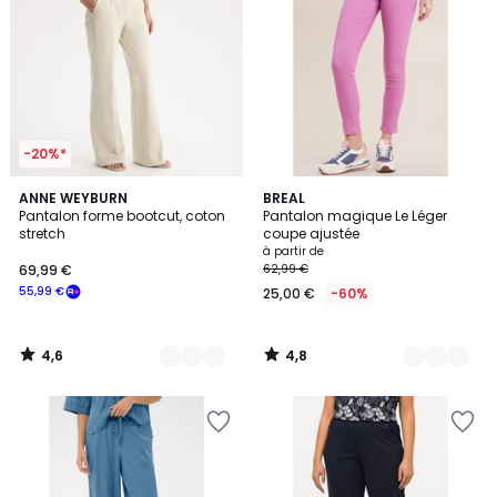
-20%*
4,6
4,8
2
ANNE WEYBURN
11
BREAL
/ 5
/ 5
Pantalon forme bootcut, coton
Pantalon magique Le Léger
Couleurs
Couleurs
stretch
coupe ajustée
à partir de
69,99 €
62,99 €
55,99 €
25,00 €
-60%
4,6
4,8
/
/
5
5