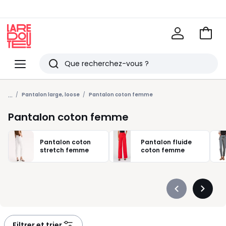
Voir
mon
La
panie
Redoute
Menu
Rechercher
Derniers
...
articles
Pantalon large, loose
Pantalon coton femme
vus
Pantalon coton femme
Pantalon coton
Pantalon fluide
stretch femme
coton femme
Précédent
Suivan
-
-
défiler
défiler
à
à
Filtrer et trier