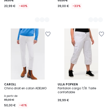
34,99 €
59,00 €
20,99 €
-40%
39,00 €
-33%
4
4,8
5
CAROLL
4
ULLA POPKEN
/
/ 5
Chino droit en coton ADELMO
Pantalon cargo 7/8. Taille
Couleurs
Couleurs
5
confortable
à partir de
85,00 €
39,99 €
50,00 €
-41%