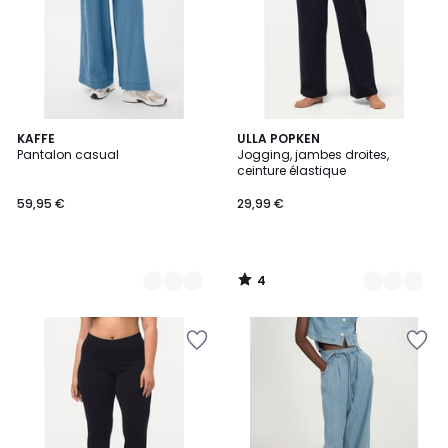
4
2
KAFFE
3
ULLA POPKEN
/
Pantalon casual
Jogging, jambes droites,
Couleurs
Couleurs
5
ceinture élastique
59,95 €
29,99 €
4
/
5