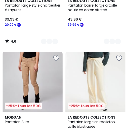
4,6
2
LA REDOUTE COLLECTIONS
2
LA REDOUTE COLLECTIONS
/ 5
Pantalon large style charpentier
Pantalon barrel large à taille
Couleurs
Couleurs
à rayures
haute en coton stretch
39,99 €
49,99 €
20,00 €
39,99 €
4,6
/
5
-25€* tous les 50€
-25€* tous les 50€
4,6
2,5
3
MORGAN
2
LA REDOUTE COLLECTIONS
/ 5
/ 5
Pantalon Slim
Pantalon large en molleton,
Couleurs
Couleurs
taille élastiquée