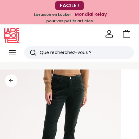
FACILE !
-20% dès 39€*
sur la mode
Mondial Relay
Livraison en Locker
pour vos petits articles
Voir
mon
La
panie
Redoute
Menu
Rechercher
Derniers
articles
vus