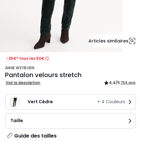
Articles similaires
-25€* tous les 50€
ANNE WEYBURN
Pantalon velours stretch
Voir la description
4,4
/5
754 avis
Vert Cèdre
+
4
Couleurs
Taille
Guide des tailles