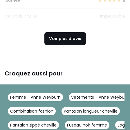
Matière
5
Ce produit taille
Impeccable
Voir plus d'avis
Craquez aussi pour
Femme - Anne Weyburn
Vêtements - Anne Weyburn
Combinaison fashion
Pantalon longueur cheville
Pantalon zippé cheville
Fuseau noir femme
Joggi