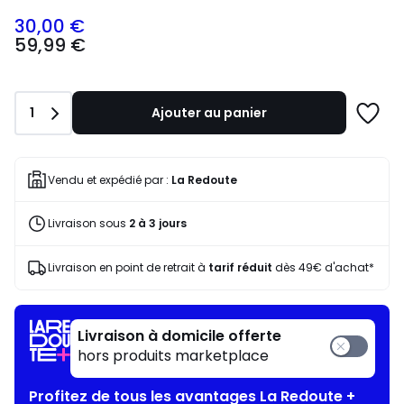
30,00 €
59,99
59,99 €
€
souscrivez
à
notre
Quantité
1
Ajouter au panier
programme
Ajoute
pour
à
payer
une
à
liste
Vendu et expédié par :
La Redoute
la
place
Livraison sous
2 à 3 jours
30,00
€.
Livraison en point de retrait à
tarif réduit
dès 49€ d'achat*
Livraison à domicile offerte
hors produits marketplace
Profitez de tous les avantages La Redoute +