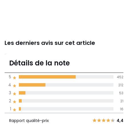
Les derniers avis sur cet article
4,4
Détails de la note
(754)
moyenne des avis
5
452
dans toutes les
4
212
langues
3
53
Informations,
2
21
La Redoute s'engage
1
16
Rapport
5
452
4,4
qualité-prix
4
212
Rapport qualité-prix
4,4
3
53