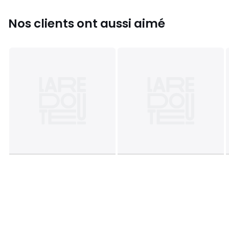
• Ne pas sécher en tambour
• Pas de nettoyage à sec
Nos clients ont aussi aimé
Fiche produit relative aux qualités et caractéristiques
environnementales
• Origine de fabrication (tissage, teinture, confection) :
Chine
Dernière mise à jour des informations : 11/03/2026
Couleurs
Vert Cèdre, Noisette, Marine, Ivoire, Rouge
Bordeaux
Tailles
36, 38, 40, 42, 44, 46, 48, 50, 52
Caractéristiques environnementales de l’emballage
En savoir plus sur nos emballages