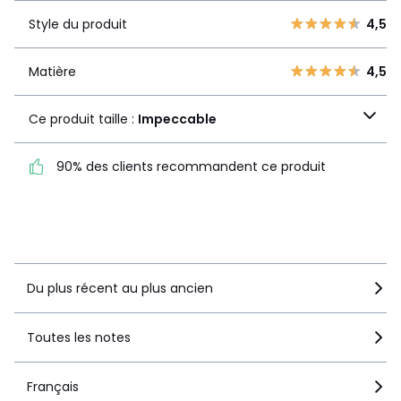
Style du
4,5
2
Style du produit
4,5
21
produit
1
16
Matière
4,5
Matière
4,5
Ce produit taille :
Ce produit taille :
Impeccable
Impeccable
90% des clients recommandent ce produit
90% des clients
recommandent ce produit
Voir le détail de la note
Du plus récent au plus ancien
Toutes les notes
Français