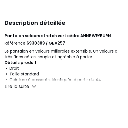
Description détaillée
Pantalon velours stretch vert cèdre
ANNE WEYBURN
Référence
6930389 / GBA257
Le pantalon en velours milleraies extensible. Un velours à
très fines côtes, souple et agréable à porter.
Détails produit
• Droit
• Taille standard
• Ceinture à passants, élastiquée à partir du 44
• Bouton, glissière et poches cavalières devant
Lire la suite
• Entrejambe 78 cm , Bas 17 cm en taille 38
Composition et Entretien
• Matière principale : 99% coton, 1% élasthanne
• Garnissage : 100% coton
• Température de lavage 30° cycle délicat
• Température de repassage faible / blanchiment interdit