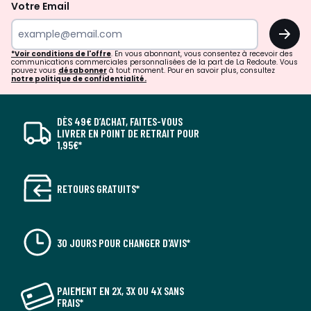
Votre Email
OK
*Voir conditions de l'offre
. En vous abonnant, vous consentez à recevoir des
communications commerciales personnalisées de la part de La Redoute. Vous
pouvez vous
désabonner
à tout moment. Pour en savoir plus, consultez
notre politique de confidentialité.
DÈS 49€ D’ACHAT, FAITES-VOUS
LIVRER EN POINT DE RETRAIT POUR
1,95€*
RETOURS GRATUITS*
30 JOURS POUR CHANGER D'AVIS*
PAIEMENT EN 2X, 3X OU 4X SANS
FRAIS*