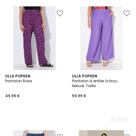
5
ULLA POPKEN
2
ULLA POPKEN
Pantalon Rose
Pantalon à enfiler à tissu
Couleurs
texturé. Taille
49,99 €
59,99 €