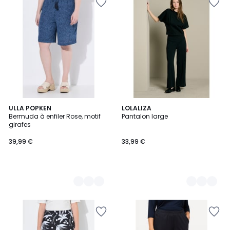
2
ULLA POPKEN
3
LOLALIZA
Bermuda à enfiler Rose, motif
Pantalon large
Couleurs
Couleurs
girafes
39,99 €
33,99 €