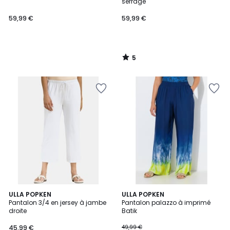
5
serrage
59,99 €
59,99 €
5
/
5
4,8
2
ULLA POPKEN
ULLA POPKEN
/ 5
Pantalon 3/4 en jersey à jambe
Pantalon palazzo à imprimé
Couleurs
droite
Batik
45,99 €
49,99 €