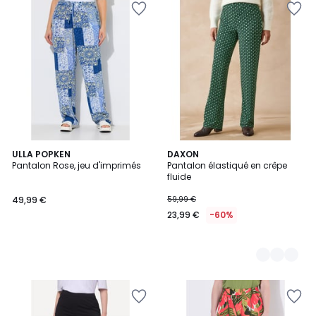
ULLA POPKEN
2
DAXON
Pantalon Rose, jeu d'imprimés
Pantalon élastiqué en crêpe
Couleurs
fluide
49,99 €
59,99 €
23,99 €
-60%