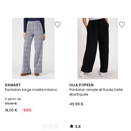
3,8
2
DAMART
ULLA POPKEN
/ 5
Pantalon large maille milano
Pantalon ample et fluide, taille
Couleurs
élastiquée
à partir de
59,99 €
49,99 €
18,00 €
-69%
3,8
/