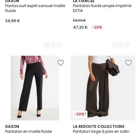
2
DAXON
3
LA FIANCÉE
Pantacourt esprit sarouel maille
Pantalon fluide ample imprimé
Couleurs
Couleurs
fluide
ESTIA
34,99 €
59,00 €
47,20 €
-20%
-20%*
5
2
DAXON
LA REDOUTE COLLECTIONS
/
Pantalon en maille fluide
Pantalon large à pois en satin
Couleurs
5