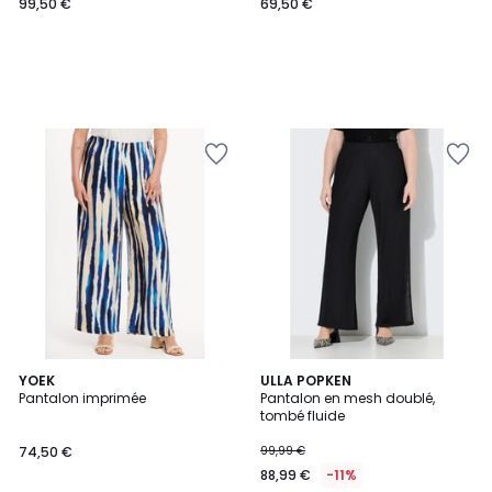
99,50 €
69,50 €
YOEK
ULLA POPKEN
Pantalon imprimée
Pantalon en mesh doublé,
tombé fluide
74,50 €
99,99 €
88,99 €
-11%