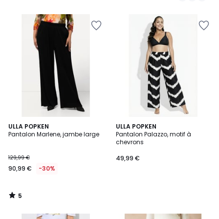
5
ULLA POPKEN
ULLA POPKEN
/
Pantalon Marlene, jambe large
Pantalon Palazzo, motif à
5
chevrons
129,99 €
49,99 €
90,99 €
-30%
5
/
5