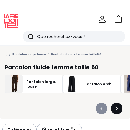
Voir
mon
La
panie
Redoute
Menu
Rechercher
Derniers
...
articles
Pantalon large, loose
Pantalon fluide femme taille 50
vus
Pantalon fluide femme taille 50
Pantalon large,
Pantalon droit
loose
Précédent
Suivan
-
-
défiler
défiler
à
à
Catégories
Filtrer et trier