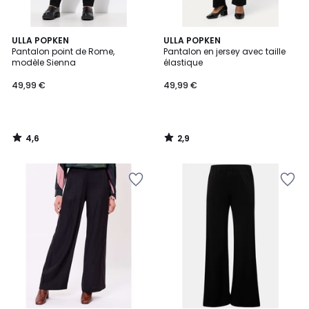
4,6
2,9
ULLA POPKEN
ULLA POPKEN
/ 5
/ 5
Pantalon point de Rome,
Pantalon en jersey avec taille
modèle Sienna
élastique
49,99 €
49,99 €
4,6
2,9
/
/
5
5