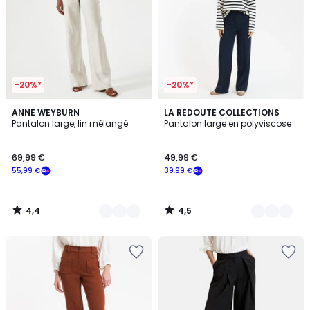
-20%*
-20%*
4,4
4,5
2
ANNE WEYBURN
4
LA REDOUTE COLLECTIONS
/ 5
/ 5
Pantalon large, lin mélangé
Pantalon large en polyviscose
Couleurs
Couleurs
69,99 €
49,99 €
55,99 €
39,99 €
4,4
4,5
/
/
5
5