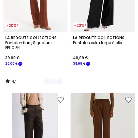
-20%*
-20%*
4,1
3
LA REDOUTE COLLECTIONS
LA REDOUTE COLLECTIONS
/ 5
Pantalon flare, Signature
Pantalon extra large à plis
Couleurs
FELICIEN
39,99 €
49,99 €
20,00 €
39,99 €
4,1
/
5