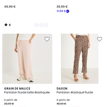
49,99 €
39,99 €
31,99 €
5
/
5
5
1,5
2
GRAIN DE MALICE
4
DAXON
/
/
Pantalon fluide taille élastiquée
Pantalon élastiqué fluide
Couleurs
Couleurs
5
5
à partir de
à partir de
26,99 €
49,99 €