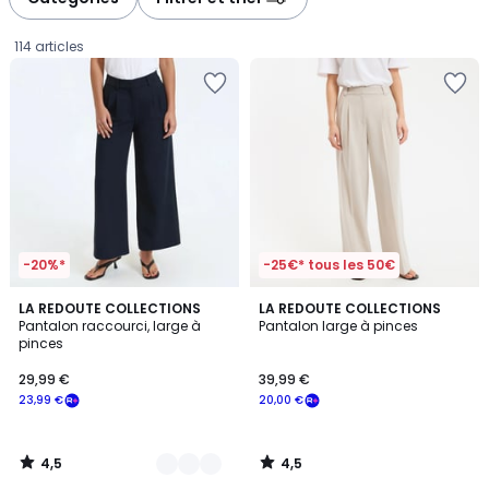
gauche
droite
114 articles
-20%*
-25€* tous les 50€
4,5
4,5
2
LA REDOUTE COLLECTIONS
LA REDOUTE COLLECTIONS
/ 5
/ 5
Pantalon raccourci, large à
Pantalon large à pinces
Couleurs
pinces
29,99
29,99 €
39,99 €
€
23,99 €
20,00 €
souscrivez
à
notre
4,5
4,5
programme
/
/
5
5