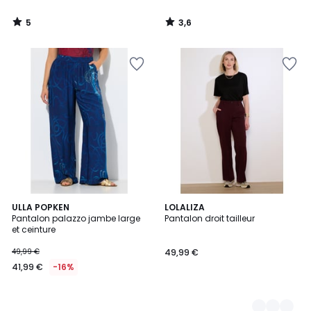
5
3,6
/
/
5
5
ULLA POPKEN
5
LOLALIZA
Pantalon palazzo jambe large
Pantalon droit tailleur
Couleurs
et ceinture
49,99 €
49,99 €
41,99 €
-16%