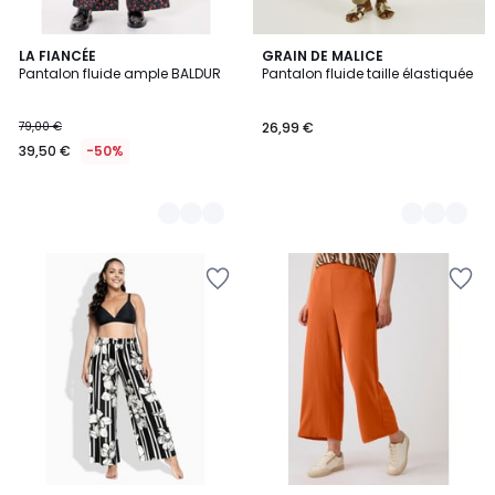
2
LA FIANCÉE
4
GRAIN DE MALICE
Pantalon fluide ample BALDUR
Pantalon fluide taille élastiquée
Couleurs
Couleurs
79,00 €
26,99 €
39,50 €
-50%