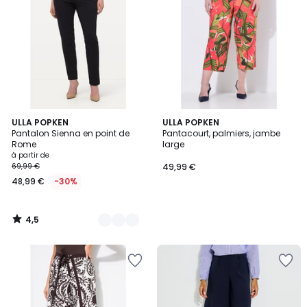
4,5
8
ULLA POPKEN
ULLA POPKEN
/ 5
Pantalon Sienna en point de
Pantacourt, palmiers, jambe
Couleurs
Rome
large
à partir de
69,99 €
49,99 €
48,99 €
-30%
4,5
/
5