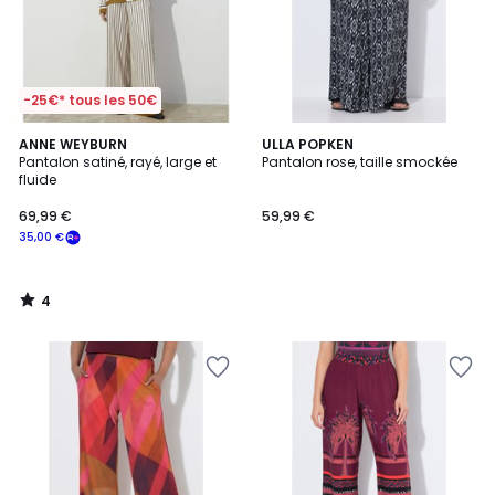
-25€* tous les 50€
4
ANNE WEYBURN
ULLA POPKEN
/
Pantalon satiné, rayé, large et
Pantalon rose, taille smockée
5
fluide
69,99 €
59,99 €
35,00 €
4
/
5