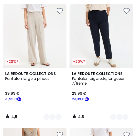
pour
payer
à
la
place
23,99
€.
-20%*
-20%*
4,5
4,5
2
LA REDOUTE COLLECTIONS
3
LA REDOUTE COLLECTIONS
/ 5
/ 5
Pantalon large à pinces
Pantalon cigarette, longueur
Couleurs
Couleurs
7/8ème
39,99 €
29,99 €
31,99 €
23,99 €
4,5
4,5
/
/
5
5