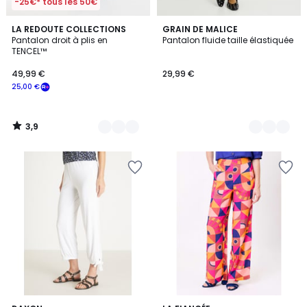
-25€* tous les 50€
3,9
2
LA REDOUTE COLLECTIONS
2
GRAIN DE MALICE
/ 5
Pantalon droit à plis en
Pantalon fluide taille élastiquée
Couleurs
Couleurs
TENCEL™
49,99 €
29,99 €
25,00 €
3,9
/
5