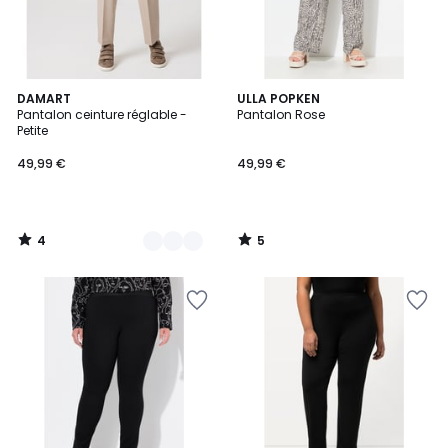
4
5
3
DAMART
ULLA POPKEN
/
/
Pantalon ceinture réglable -
Pantalon Rose
Couleurs
5
5
Petite
49,99 €
49,99 €
4
5
/
/
5
5