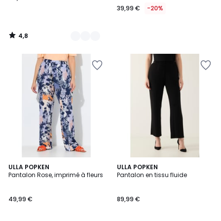
39,99 €
-20%
4,8
/
5
5
3,6
ULLA POPKEN
ULLA POPKEN
/
/ 5
Pantalon Rose, imprimé à fleurs
Pantalon en tissu fluide
5
49,99 €
89,99 €