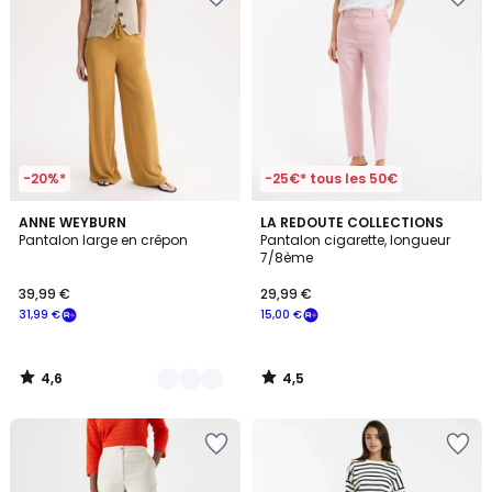
-20%*
-25€* tous les 50€
4,6
4,5
2
ANNE WEYBURN
LA REDOUTE COLLECTIONS
/ 5
/ 5
Pantalon large en crêpon
Pantalon cigarette, longueur
Couleurs
7/8ème
39,99 €
29,99 €
31,99 €
15,00 €
4,6
4,5
/
/
5
5