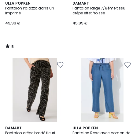
5
ULLA POPKEN
DAMART
/
Pantalon Palazzo dans un
Pantalon large 7/8ème tissu
5
imprimé
crêpe effet froissé
49,99 €
45,99 €
5
/
5
5
DAMART
ULLA POPKEN
/
Pantalon crêpe brodé fleuri
Pantalon Rose avec cordon de