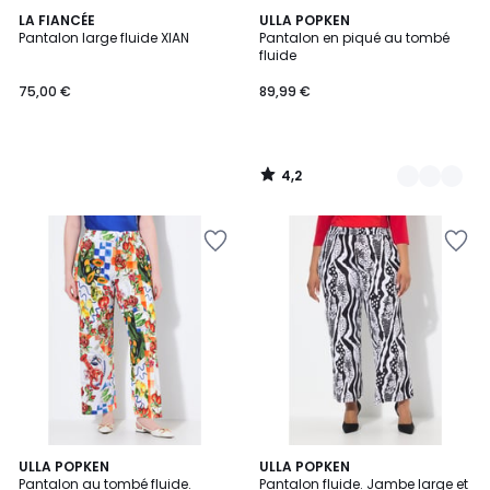
4,2
LA FIANCÉE
2
ULLA POPKEN
/ 5
Pantalon large fluide XIAN
Pantalon en piqué au tombé
Couleurs
fluide
75,00 €
89,99 €
4,2
/
5
5
ULLA POPKEN
ULLA POPKEN
/
Pantalon au tombé fluide.
Pantalon fluide. Jambe large et