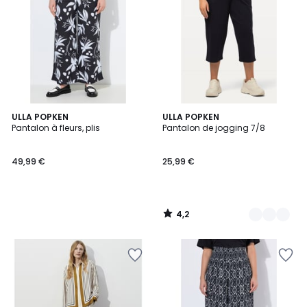
4,2
ULLA POPKEN
4
ULLA POPKEN
/ 5
Pantalon à fleurs, plis
Pantalon de jogging 7/8
Couleurs
49,99 €
25,99 €
4,2
/
5