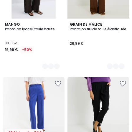
3
MANGO
2
GRAIN DE MALICE
Pantalon lyocell taille haute
Pantalon fluide taille élastiquée
Couleurs
Couleurs
39,99 €
26,99 €
19,99 €
-50%