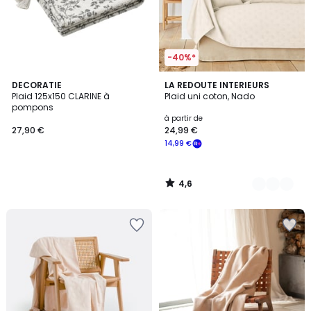
-40%*
4,6
DECORATIE
3
LA REDOUTE INTERIEURS
/ 5
Plaid 125x150 CLARINE à
Plaid uni coton, Nado
Couleurs
pompons
à partir de
27,90 €
24,99 €
14,99 €
4,6
/
5