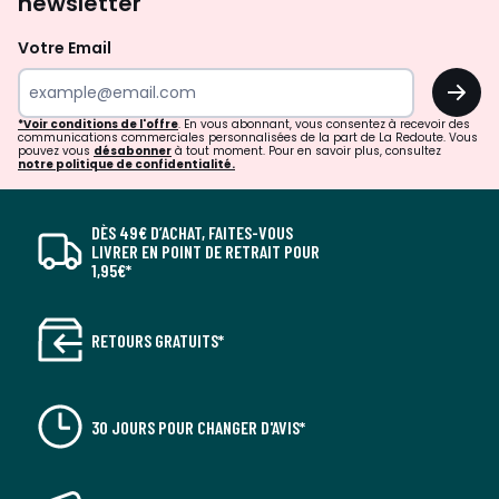
newsletter
Votre Email
OK
*Voir conditions de l'offre
. En vous abonnant, vous consentez à recevoir des
communications commerciales personnalisées de la part de La Redoute. Vous
pouvez vous
désabonner
à tout moment. Pour en savoir plus, consultez
notre politique de confidentialité.
DÈS 49€ D’ACHAT, FAITES-VOUS
LIVRER EN POINT DE RETRAIT POUR
1,95€*
RETOURS GRATUITS*
30 JOURS POUR CHANGER D'AVIS*