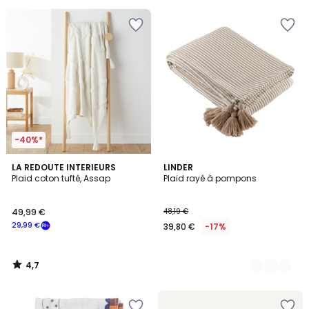
5
pour
payer
à
la
place
20,99
€.
-40%*
4,7
LA REDOUTE INTERIEURS
4
LINDER
/ 5
Plaid coton tufté, Assap
Plaid rayé à pompons
Couleurs
49,99 €
48,19 €
29,99 €
39,80 €
-17%
4,7
/
5