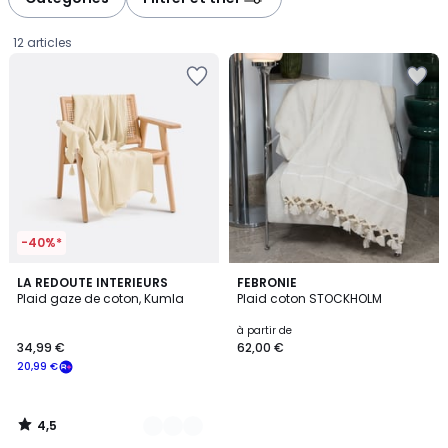
12 articles
-40%*
4,5
4
LA REDOUTE INTERIEURS
FEBRONIE
/ 5
Plaid gaze de coton, Kumla
Plaid coton STOCKHOLM
Couleurs
34,99
à partir de
34,99 €
62,00 €
€
20,99 €
souscrivez
à
notre
4,5
programme
/