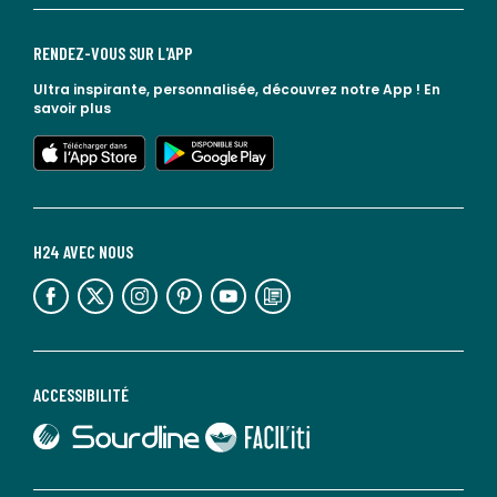
RENDEZ-VOUS SUR L'APP
Ultra inspirante, personnalisée, découvrez notre App !
En
savoir plus
lien vers l'app store
lien vers google play
H24 AVEC NOUS
lien vers l'espace réseaux sociaux
lien vers l'espace réseaux sociaux
lien vers l'espace réseaux sociaux
lien vers l'espace réseaux sociaux
lien vers l'espace réseaux sociaux
lien vers le blog la redoute
ACCESSIBILITÉ
lien vers Sourdline
lien vers Faciliti