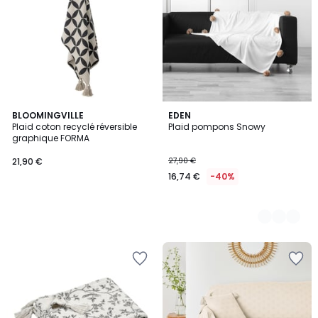
BLOOMINGVILLE
3
EDEN
Plaid coton recyclé réversible
Plaid pompons Snowy
Couleurs
graphique FORMA
21,90 €
27,90 €
16,74 €
-40%