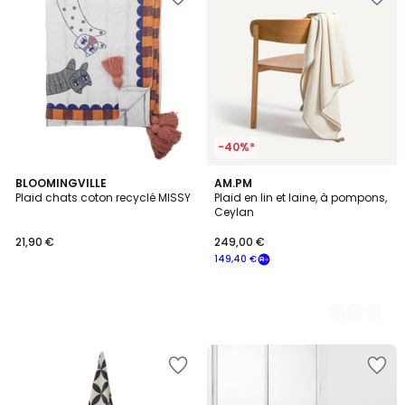
-40%*
BLOOMINGVILLE
2
AM.PM
Plaid chats coton recyclé MISSY
Plaid en lin et laine, à pompons,
Couleurs
Ceylan
21,90 €
249,00 €
149,40 €