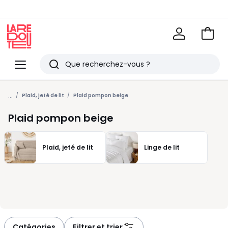
Voir
mon
La
panie
Redoute
Menu
Rechercher
Derniers
...
articles
Plaid, jeté de lit
Plaid pompon beige
vus
Plaid pompon beige
Plaid, jeté de lit
Linge de lit
Catégories
Filtrer et trier