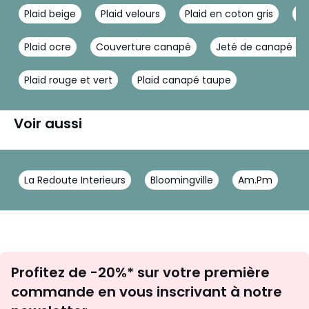
Plaid beige
Plaid velours
Plaid en coton gris
Co
Plaid ocre
Couverture canapé
Jeté de canapé co
Plaid rouge et vert
Plaid canapé taupe
Voir aussi
La Redoute Interieurs
Bloomingville
Am.Pm
Inscription
Profitez de -20%* sur votre première
newsletter
commande en vous inscrivant à notre