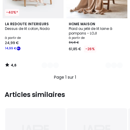
-40%*
4,6
3
LA REDOUTE INTERIEURS
3
HOME MAISON
/ 5
Dessus de lit coton, Nado
Plaid ou jeté de lit laine à
Couleurs
Couleurs
pompons - LOJI
à partir de
à partir de
24,99 €
84,41 €
14,99 €
61,85 €
-26%
4,6
/
5
Page 1 sur 1
Articles similaires