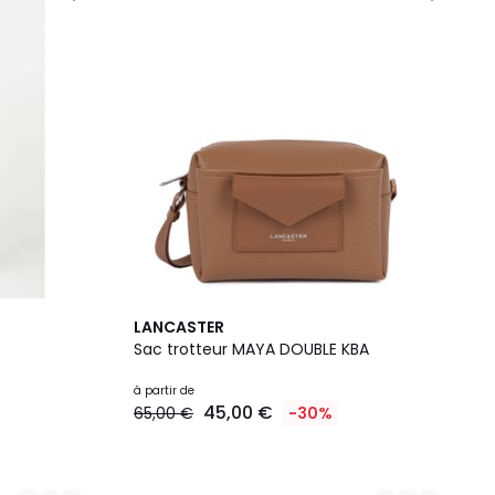
7
LANCASTER
Couleurs
Sac trotteur MAYA DOUBLE KBA
à partir de
45,00 €
65,00 €
-30%