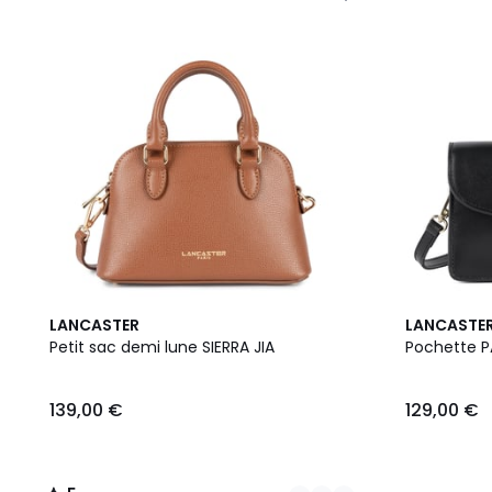
12
5
9
LANCASTER
LANCASTE
Couleurs
/
Couleurs
Petit sac demi lune SIERRA JIA
Pochette P
5
139,00 €
129,00 €