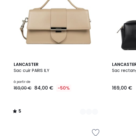
27
5
8
LANCASTER
LANCASTE
Couleurs
/
Couleurs
Sac cuir PARIS ILY
Sac recta
5
à partir de
84,00 €
169,00 €
169,00 €
-50%
5
/
5