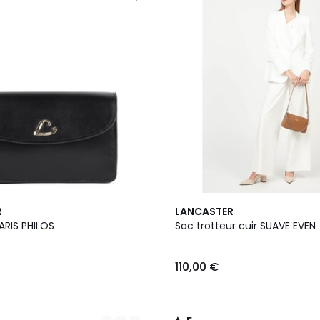
13
5
R
LANCASTER
Couleurs
/
ARIS PHILOS
Sac trotteur cuir SUAVE EVEN
5
110,00 €