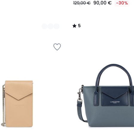
90,00 €
129,00 €
-30%
5
/
5