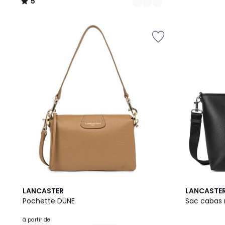
5
/
5
12
5
7
LANCASTER
LANCASTE
Couleurs
/
Couleurs
Pochette DUNE
Sac cabas
5
à partir de