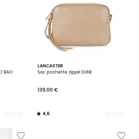
7
4,6
LANCASTER
Couleurs
/ 5
NO BAO
Sac pochette zippé DUNE
139,00 €
4,6
/
5