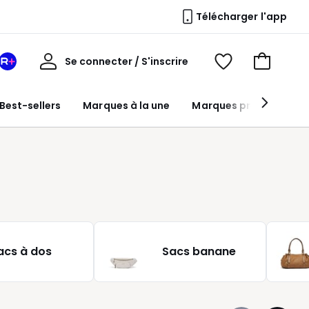
Télécharger l'app
Mon
Se connecter / S'inscrire
Mon
Voir
Voir
compte
espace
mes
mon
La
favoris
panier
Best-sellers
Marques à la une
Marques premium
Redoute
+
acs à dos
Sacs banane