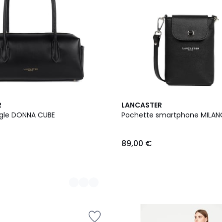
10
R
LANCASTER
Couleurs
ngle DONNA CUBE
Pochette smartphone MILA
89,00 €