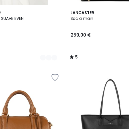
8
5
R
LANCASTER
Couleurs
/
 SUAVE EVEN
Sac à main
5
259,00 €
5
/
5