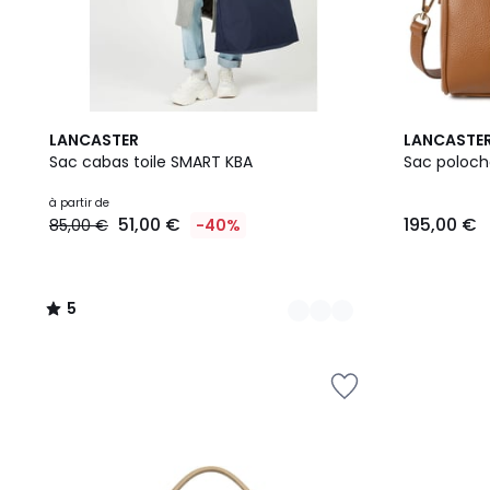
10
5
10
LANCASTER
LANCASTE
Couleurs
/
Couleurs
Sac cabas toile SMART KBA
Sac poloc
5
à partir de
51,00 €
195,00 €
85,00 €
-40%
5
/
5