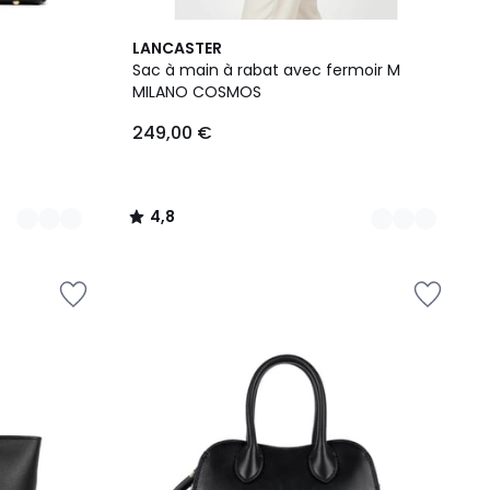
9
4,8
LANCASTER
Couleurs
/ 5
Sac à main à rabat avec fermoir M
MILANO COSMOS
249,00 €
4,8
/
5