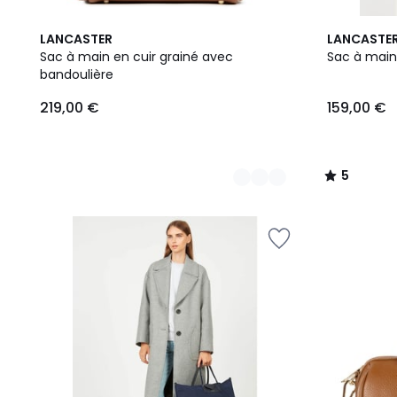
9
13
5
LANCASTER
LANCASTE
Couleurs
Couleurs
/
Sac à main en cuir grainé avec
Sac à main
5
bandoulière
219,00
219,00 €
159,00 €
€.
5
/
5