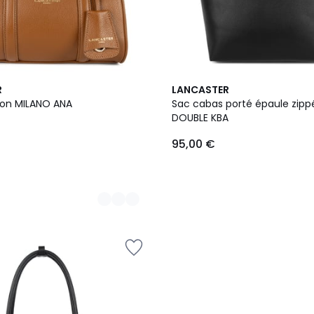
7
R
LANCASTER
Couleurs
hon MILANO ANA
Sac cabas porté épaule zipp
DOUBLE KBA
95,00 €