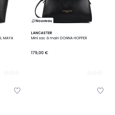
Nouveau
6
LANCASTER
Couleurs
é, MAYA
Mini sac à main DONNA HOPPER
179,00 €