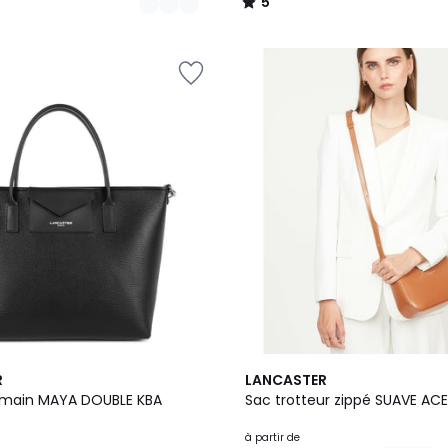
5
/
5
15
5
R
LANCASTER
Couleurs
/
 main MAYA DOUBLE KBA
Sac trotteur zippé SUAVE ACE
5
à partir de