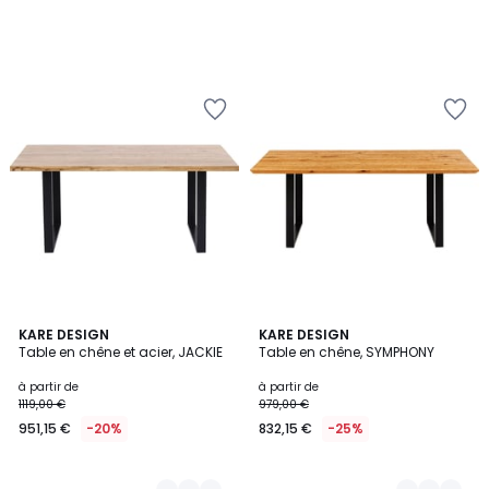
3
KARE DESIGN
3
KARE DESIGN
Table en chêne et acier, JACKIE
Table en chêne, SYMPHONY
Couleurs
Couleurs
à partir de
à partir de
1119,00 €
979,00 €
951,15 €
-20%
832,15 €
-25%