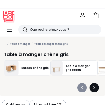
Voir
mon
La
panie
Redoute
Menu
Rechercher
Derniers
...
articles
Table à manger
Table à manger chêne gris
vus
Table à manger chêne gris
Table à manger
Bureau chêne gris
gris béton
Précédent
Suivan
-
-
défiler
défiler
à
à
Catégories
Filtrer et trier