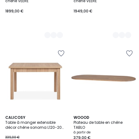
chêne VEERE
chêne VEERE
1899,00 €
1949,00 €
CALICOSY
4
WOOOD
Table à manger extensible
Plateau de table en chêne
Couleurs
décor chêne sonoma L120-200
TABLO
cm - LONGFORD
à partir de
339,00 €
379,00 €