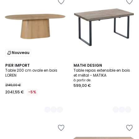
Nouveau
2
PIER IMPORT
2
MATHI DESIGN
Table 200 cm ovale en bois
Table repas extensible en bois
Couleurs
Couleurs
LOREN
et métal - MATIKA
à partir de
2149,00 €
599,00 €
2041,55 €
-5%