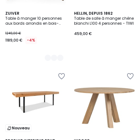
3
ZUIVER
HELLIN, DEPUIS 1862
Table à manger 10 personnes
Table de salle à manger chêne
Couleurs
aux bords arrondis en bois-
blanchi L100 4 personnes - TIWI
STORM
1249,00 €
459,00 €
1189,00 €
-4%
Nouveau