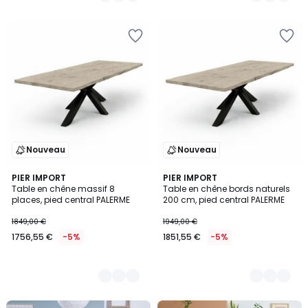
Nouveau
Nouveau
3
PIER IMPORT
3
PIER IMPORT
Table en chêne massif 8
Table en chêne bords naturels
Couleurs
Couleurs
places, pied central PALERME
200 cm, pied central PALERME
1849,00 €
1949,00 €
1756,55 €
-5%
1851,55 €
-5%