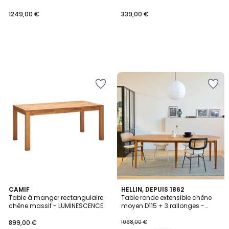
L200/300 - CENTIOR
1249,00 €
339,00 €
CAMIF
HELLIN, DEPUIS 1862
Table à manger rectangulaire
Table ronde extensible chêne
chêne massif - LUMINESCENCE
moyen D115 + 3 rallonges -
VICTORIA
899,00 €
1068,00 €