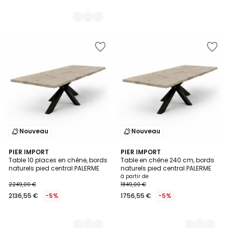
Nouveau
Nouveau
3
PIER IMPORT
3
PIER IMPORT
Table 10 places en chêne, bords
Table en chêne 240 cm, bords
Couleurs
Couleurs
naturels pied central PALERME
naturels pied central PALERME
à partir de
2249,00 €
1849,00 €
2136,55 €
-5%
1756,55 €
-5%