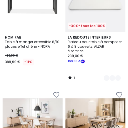
-30€* tous les 100€
1
HOMIFAB
4
LA REDOUTE INTERIEURS
/
Table à manger extensible 8/10
Plateau pour table à composer,
Couleurs
5
places effet chêne - NORA
6 à 8 couverts, ALZAR
à partir de
439,99 €
239,00 €
169,38 €
389,99 €
-11%
1
/
5