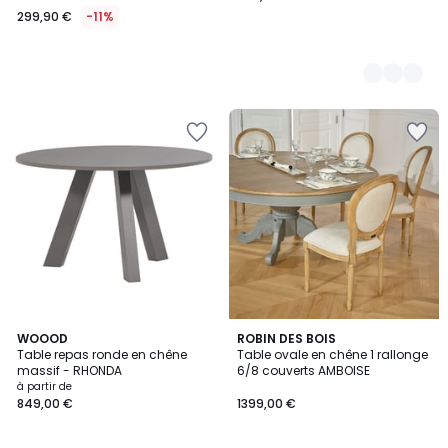
299,90 €
-11%
5
WOOOD
ROBIN DES BOIS
Table repas ronde en chêne
Table ovale en chêne 1 rallonge
Couleurs
massif - RHONDA
6/8 couverts AMBOISE
à partir de
849,00 €
1399,00 €