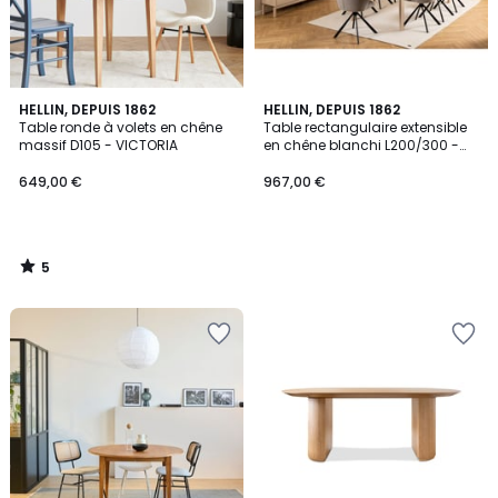
5
HELLIN, DEPUIS 1862
HELLIN, DEPUIS 1862
/
Table ronde à volets en chêne
Table rectangulaire extensible
5
massif D105 - VICTORIA
en chêne blanchi L200/300 -
LIAC
649,00 €
967,00 €
5
/
5