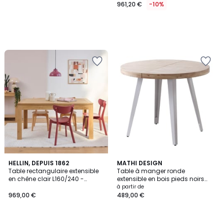
961,20 €
-10%
5
HELLIN, DEPUIS 1862
4
MATHI DESIGN
/
Table rectangulaire extensible
Table à manger ronde
Couleurs
5
en chêne clair L160/240 -
extensible en bois pieds noirs
BOSTON
D100 - MATIKA
à partir de
969,00 €
489,00 €