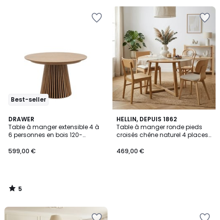
pour
payer
à
la
place
981,74
€.
Best-seller
5
DRAWER
HELLIN, DEPUIS 1862
/
Table à manger extensible 4 à
Table à manger ronde pieds
5
6 personnes en bois 120-
croisés chêne naturel 4 places
200x120cm- LEA
D120 - MOLY
599,00 €
469,00 €
5
/
5