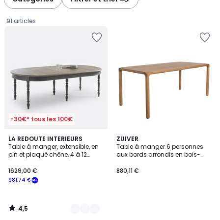
gauche
droite
91 articles
-30€* tous les 100€
4,5
2
LA REDOUTE INTERIEURS
ZUIVER
/ 5
Table à manger, extensible, en
Table à manger 6 personnes
Couleurs
pin et plaqué chêne, 4 à 12
aux bords arrondis en bois-
1629,00
couverts, EULALI
STORM
1629,00 €
880,11 €
€
981,74 €
souscrivez
à
notre
4,5
programme
/
5