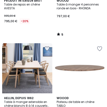
5
PRODUIT INTERIEUR BRUT
WOOOD
/
Table de repas en chêne
Table à manger 4 personnes
5
AVESTA
ronde en bois- RHONDA
995,00 €
797,00 €
795,00 €
-20%
5
/
5
HELLIN, DEPUIS 1862
WOOOD
Table à manger extensible en
Plateau de table en chêne
chêne blanchi 8 à 14 couverts
TABLO