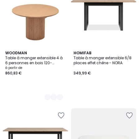
2
WOODMAN
HOMIFAB
Table à manger extensible 4 à
Table à manger extensible 6/8
Couleurs
6 personnes en bois 120-
places effet chêne - NORA
160x120cm- TOSCANA
à partir de
860,83 €
349,99 €