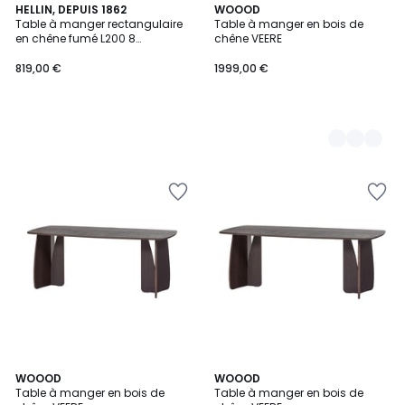
HELLIN, DEPUIS 1862
2
WOOOD
Table à manger rectangulaire
Table à manger en bois de
Couleurs
en chêne fumé L200 8
chêne VEERE
personnes - ALISIA
819,00 €
1999,00 €
2
WOOOD
2
WOOOD
Table à manger en bois de
Table à manger en bois de
Couleurs
Couleurs