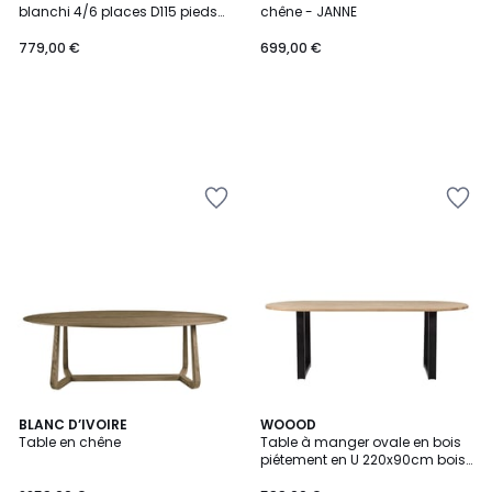
blanchi 4/6 places D115 pieds
chêne - JANNE
fuseau - VICTORIA
779,00 €
699,00 €
BLANC D’IVOIRE
WOOOD
Table en chêne
Table à manger ovale en bois
piétement en U 220x90cm bois
clair - TABLO