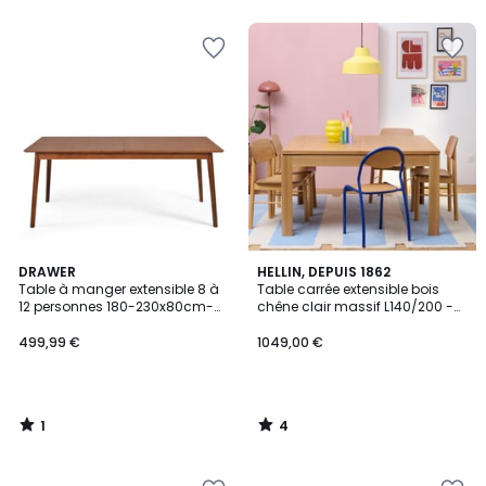
1
4
DRAWER
HELLIN, DEPUIS 1862
/
/
Table à manger extensible 8 à
Table carrée extensible bois
5
5
12 personnes 180-230x80cm-
chêne clair massif L140/200 -
SKOLL
BOSTON
499,99 €
1049,00 €
1
4
/
/
5
5