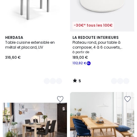
-30€* tous les 100€
5
5
HERDASA
4
LA REDOUTE INTERIEURS
/
Table cuisine extensible en
Plateau rond, pour table à
Couleurs
Couleurs
5
métal et placard, LIV
composer, 4 à 6 couverts,
ALZAR
à partir de
316,60 €
189,00 €
132,92 €
5
/
5