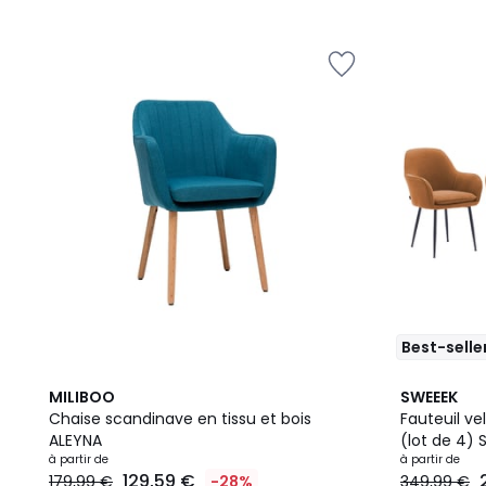
5
5
Best-selle
3
4,7
5
4
MILIBOO
SWEEEK
Couleurs
/ 5
Couleurs
/
Chaise scandinave en tissu et bois
Fauteuil ve
5
ALEYNA
(lot de 4) 
à partir de
à partir de
129,59 €
179,99 €
-28%
349,99 €