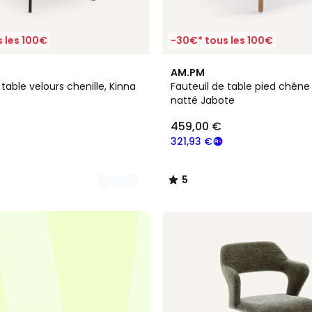
 les 100€
-30€* tous les 100€
5
AM.PM
/
 table velours chenille, Kinna
Fauteuil de table pied chêne 
5
natté Jabote
459,00 €
321,93 €
5
/
5