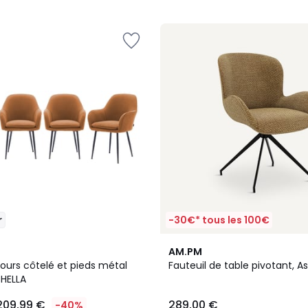
5
r
-30€* tous les 100€
4,7
AM.PM
/ 5
lours côtelé et pieds métal
Fauteuil de table pivotant, A
SHELLA
209,99 €
289,00 €
-40%