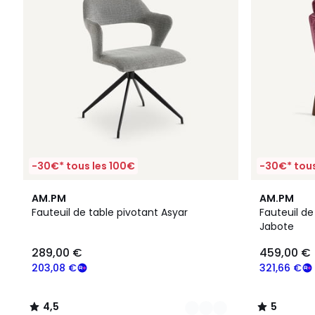
-30€* tous les 100€
-30€* tous
2
4,5
5
AM.PM
AM.PM
Couleurs
/ 5
/
Fauteuil de table pivotant Asyar
Fauteuil de
5
Jabote
289,00 €
459,00 €
203,08 €
321,66 €
4,5
5
/
/