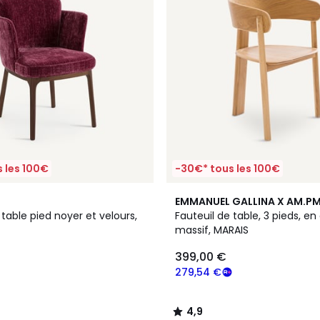
 les 100€
-30€* tous les 100€
4,9
EMMANUEL GALLINA X AM.P
/ 5
 table pied noyer et velours,
Fauteuil de table, 3 pieds, e
massif, MARAIS
399,00 €
279,54 €
4,9
/