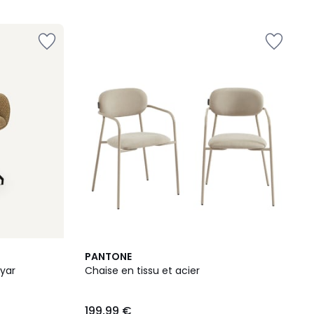
3
PANTONE
Couleurs
syar
Chaise en tissu et acier
199,99 €