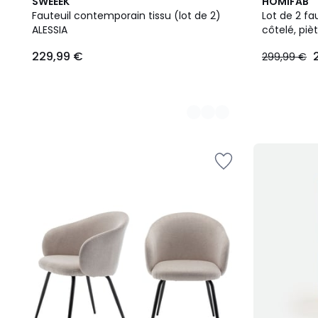
4
2
SWEEEK
HOMIFAB
Couleurs
Couleurs
Fauteuil contemporain tissu (lot de 2)
Lot de 2 fa
ALESSIA
côtelé, pi
229,99 €
299,99 €