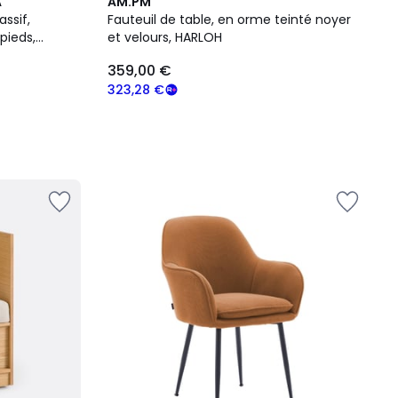
A
AM.PM
ssif,
Fauteuil de table, en orme teinté noyer
pieds,
et velours, HARLOH
359,00 €
323,28 €