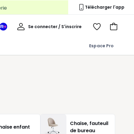
erie
Télécharger l'app
Mon
Se connecter / S'inscrire
Mon
Voir
Voir
compte
espace
mes
mon
La
favoris
panier
Espace Pro
Redoute
+
t
.
Chaise, fauteuil
haise enfant
de bureau