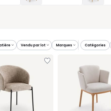
t, le fauteuil de table donne du caractère à votre coin repas et
matière
vendu par lot
marques
catégories