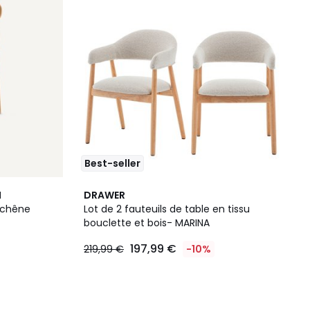
Best-seller
M
DRAWER
n chêne
Lot de 2 fauteuils de table en tissu
bouclette et bois- MARINA
197,99 €
219,99 €
-10%