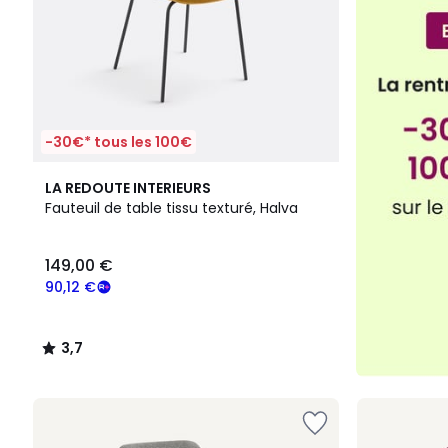
-30€* tous les 100€
3,7
LA REDOUTE INTERIEURS
/ 5
Fauteuil de table tissu texturé, Halva
149,00 €
90,12 €
3,7
/
5