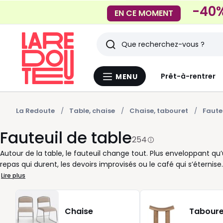
-40%
EN CE MOMENT
Rechercher
Derniers
Prêt-à-rentrer
MENU
Menu
articles
La
Redoute
vus
La Redoute
Table, chaise
Chaise, tabouret
Faute
Fauteuil de table
254
Autour de la table, le fauteuil change tout. Plus enveloppant qu’
repas qui durent, les devoirs improvisés ou le café qui s’éterni
pensés pour suivre votre quotidien, sans sacrifier le style. Vel
Lire plus
actuel, bois et métal pour une ligne plus graphique : à vous de c
apportent un vrai plus au confort, à condition de vérifier la haut
Pour bien choisir, pensez à trois points simples : la hauteur d
Chaise
Taboure
autour de la table. Si vous recevez souvent, privilégiez un modèl