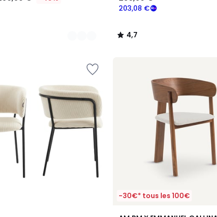
203,08 €
4,7
/
5
-30€* tous les 100€