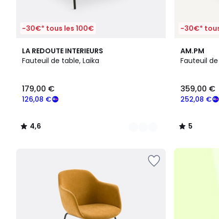
-30€* tous les 100€
-30€* tous
2
4,6
2
5
LA REDOUTE INTERIEURS
AM.PM
Couleurs
/ 5
Couleurs
/
Fauteuil de table, Laika
Fauteuil de
5
179,00
179,00 €
359,00 €
€
souscrivez
126,08 €
252,08 €
à
notre
4,6
5
programme
/
/
pour
5
5
payer
à
la
place
126,08
€.