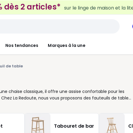
 dès 2 articles*
sur le linge de maison et la lit
Nos tendances
Marques à la une
uil de table
une chaise classique, il offre une assise confortable pour les
se. Chez La Redoute, nous vous proposons des fauteuils de table
ours pour une ambiance chaleureuse, tissu bouclette pour un espri
hoisir selon votre salle à manger et vos envies. Les accoudoirs
eur sous plateau pour glisser facilement le fauteuil sous la table
’assise, le revêtement adapté à votre usage et l’encombrement
t
Tabouret de bar
C
e léger à déplacer. Si vous aimez les longues tablées, misez sur