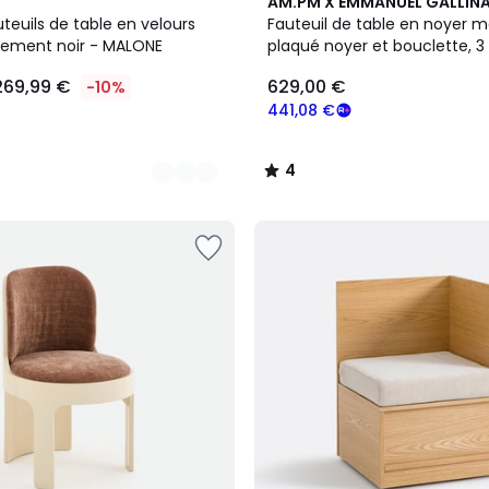
4
AM.PM X EMMANUEL GALLIN
/
uteuils de table en velours
Fauteuil de table en noyer ma
5
ètement noir - MALONE
plaqué noyer et bouclette, 3 
MARAIS
269,99 €
629,00 €
-10%
441,08 €
4
/
5