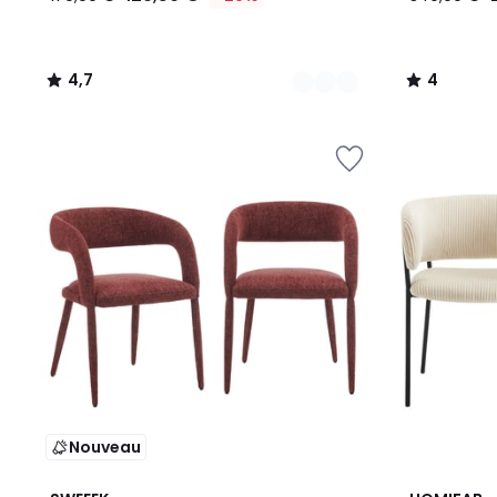
4,7
4
/
/
5
5
Nouveau