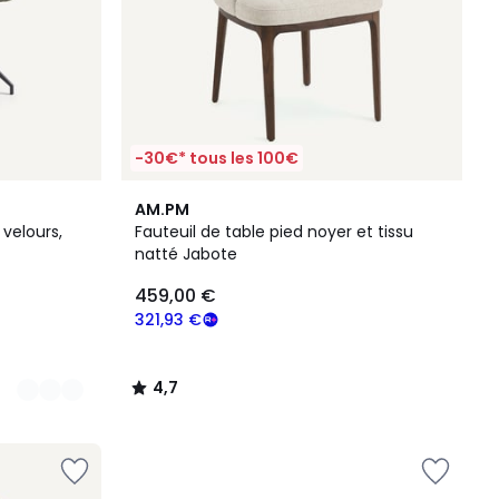
-30€* tous les 100€
4,7
AM.PM
/ 5
 velours,
Fauteuil de table pied noyer et tissu
natté Jabote
459,00 €
321,93 €
4,7
/
5