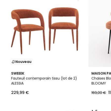
Nouveau
4
4
5
SWEEEK
MAISON P
Couleurs
Couleurs
/
Fauteuil contemporain tissu (lot de 2)
Chaises Blo
5
ALESSIA
BLOOMY
229,99 €
1
169,00 €