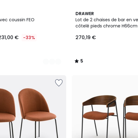
3
5
DRAWER
Couleurs
/
vec coussin FEO
Lot de 2 chaises de bar en ve
5
côtelé pieds chrome H66cm
231,00 €
270,19 €
-33%
5
/
5