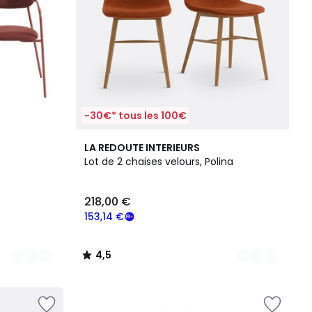
-30€* tous les 100€
3
4,5
LA REDOUTE INTERIEURS
Couleurs
/ 5
Lot de 2 chaises velours, Polina
218,00 €
153,14 €
4,5
/
5