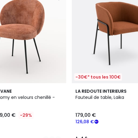
-30€* tous les 100€
2
4,6
AVANE
LA REDOUTE INTERIEURS
Couleurs
/ 5
omy en velours chenillé -
Fauteuil de table, Laika
19,00 €
179,00 €
-29%
126,08 €