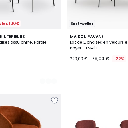
 les 100€
Best-seller
3
E INTERIEURS
MAISON PAVANE
Couleurs
aises tissu chiné, Nordie
Lot de 2 chaises en velours e
noyer - ESMÉE
179,00 €
229,00 €
-22%