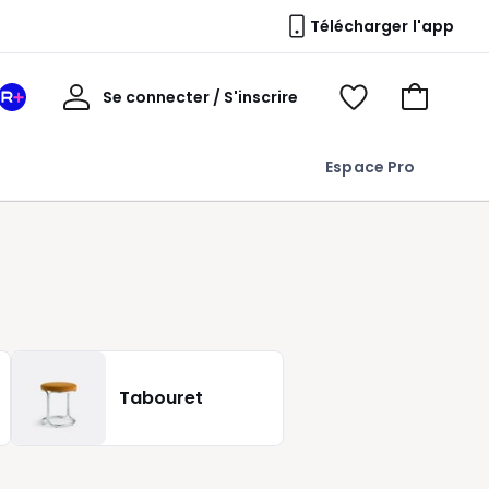
Télécharger l'app
Mon
Se connecter / S'inscrire
Mon
Voir
Voir
compte
espace
mes
mon
La
favoris
panier
Espace Pro
Redoute
+
Tabouret