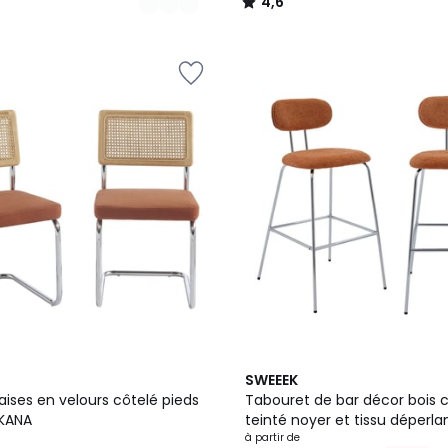
4,6
/
5
3
SWEEEK
Couleurs
aises en velours côtelé pieds
Tabouret de bar décor bois 
KANA
teinté noyer et tissu déperla
chromé 76,5cm (lot de 2) ER
à partir de