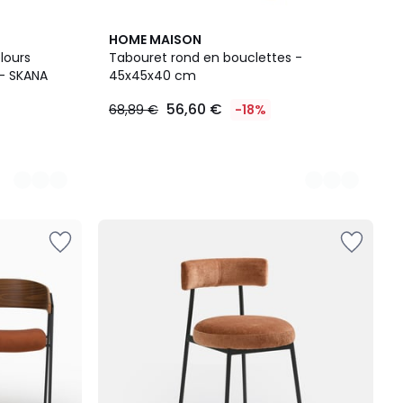
4
HOME MAISON
Couleurs
lours
Tabouret rond en bouclettes -
- SKANA
45x45x40 cm
56,60 €
68,89 €
-18%