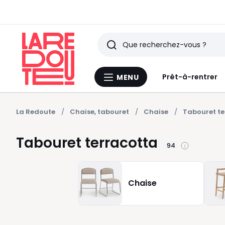
Rechercher
Derniers
Prêt-à-rentrer
MENU
Menu
articles
La
Redoute
vus
La Redoute
Chaise, tabouret
Chaise
Tabouret te
Tabouret terracotta
94
Chaise