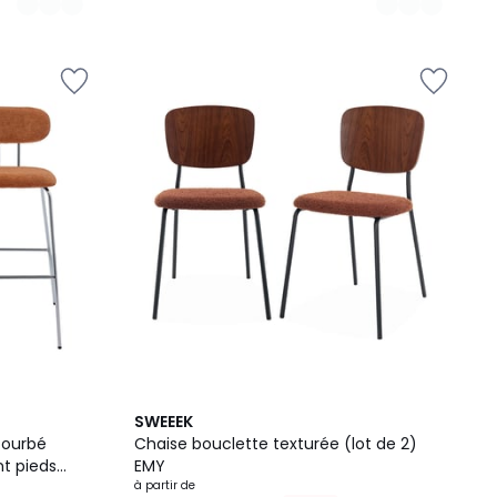
5
2,8
SWEEEK
Couleurs
/ 5
courbé
Chaise bouclette texturée (lot de 2)
nt pieds
EMY
IN
à partir de