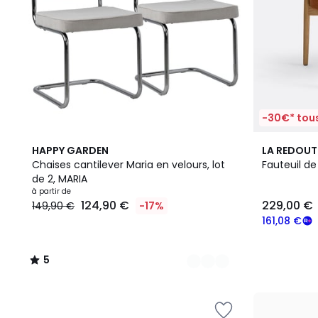
-30€* tous
4
5
2
HAPPY GARDEN
LA REDOUT
Couleurs
/
Couleurs
Chaises cantilever Maria en velours, lot
Fauteuil de
5
de 2, MARIA
à partir de
124,90 €
229,00 €
149,90 €
-17%
161,08 €
5
/
5