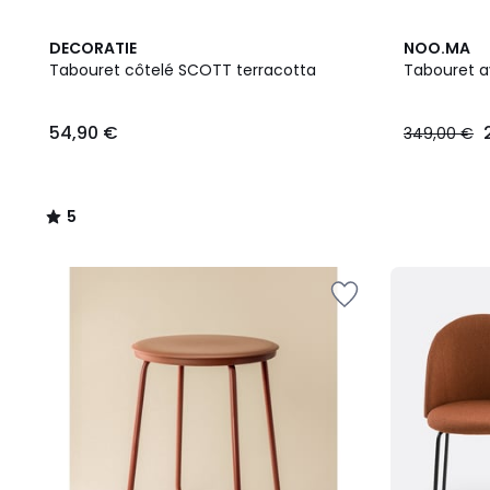
5
7
DECORATIE
NOO.MA
/
Couleurs
Tabouret côtelé SCOTT terracotta
Tabouret a
5
54,90
54,90 €
349,00 €
€.
5
/
5