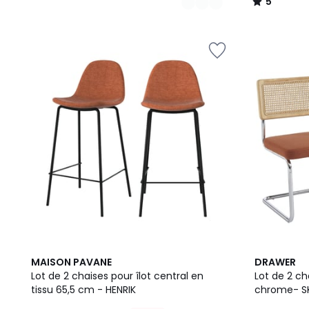
5
/
5
5
4
3
MAISON PAVANE
DRAWER
Couleurs
/
Couleurs
Lot de 2 chaises pour îlot central en
Lot de 2 ch
5
tissu 65,5 cm - HENRIK
chrome- S