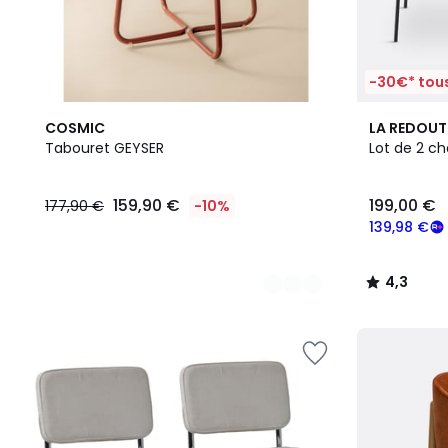
-30€* tous
5
3
4,3
COSMIC
LA REDOUT
Couleurs
Couleurs
/ 5
Tabouret GEYSER
Lot de 2 ch
159,90 €
199,00 €
177,90 €
-10%
139,98 €
4,3
/
5