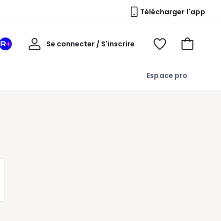
Télécharger l'app
Mon
Se connecter / S'inscrire
Mon
Voir
Voir
compte
espace
mes
mon
La
favoris
panier
Espace pro
Redoute
+