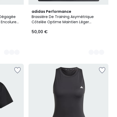
3
adidas Performance
Couleurs
e Dégagée
Brassière De Training Asymétrique
g Encolure
Côtelée Optime Maintien Léger
Brassière De Training Asymétrique
50,00 €
Côtelée Optime Maintien Léger