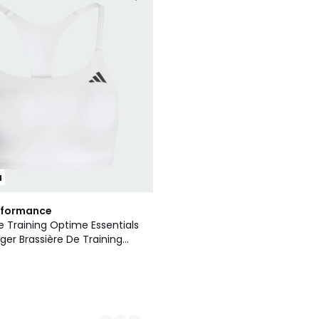
u
rformance
e Training Optime Essentials
ger Brassière De Training
entials Maintien Léger