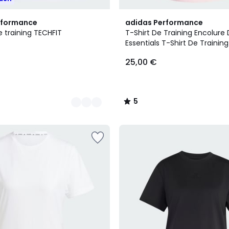
2
5
rformance
adidas Performance
Couleurs
/
e training TECHFIT
T-Shirt De Training Encolur
5
Essentials T-Shirt De Trainin
Dégagée Essentials
25,00 €
5
/
5