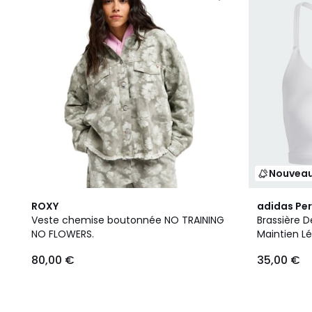
Nouvea
3
ROXY
adidas Pe
Couleurs
Veste chemise boutonnée NO TRAINING
Brassière D
NO FLOWERS.
Maintien Lé
Optime Ess
80,00 €
35,00 €