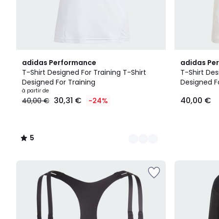
2
5
2
adidas Performance
adidas Pe
Couleurs
/
Couleurs
T-Shirt Designed For Training T-Shirt
T-Shirt Des
5
Designed For Training
Designed Fo
à partir de
30,31 €
40,00 €
40,00 €
-24%
5
/
5