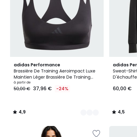
3
4,9
2
4,5
adidas Performance
adidas Pe
Couleurs
/ 5
Couleurs
/ 5
Brassière De Training Aeroimpact Luxe
Sweat-Shi
Maintien Léger Brassière De Training
D'échauffe
Aeroimpact Luxe Maintien Léger
à partir de
Sweat-Shi
37,96 €
60,00 €
50,00 €
-24%
D'échauffe
4,9
4,5
/
/
5
5