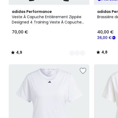
3
4,9
3
4,8
adidas Performance
adidas Pe
Couleurs
/ 5
Couleurs
/ 5
Veste À Capuche Entièrement Zippée
Brassière d
Designed 4 Training Veste À Capuche
70,00
Entièrement Zippée Designed 4 Training
70,00 €
40,00 €
€.
36,00 €
4,8
4,9
/
/
5
5