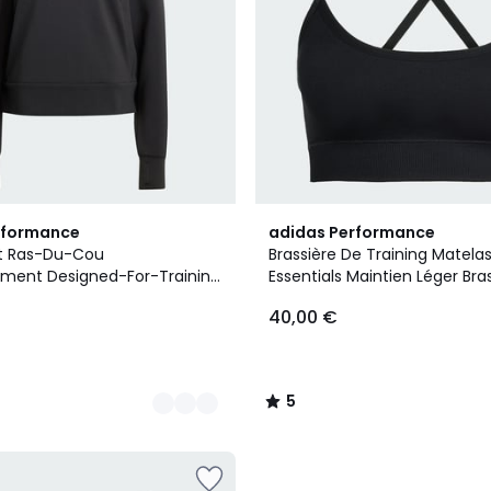
2
5
rformance
adidas Performance
Couleurs
/
rt Ras-Du-Cou
Brassière De Training Matelas
5
ment Designed-For-Training
Essentials Maintien Léger Bra
rt Ras-Du-Cou
Training Matelassée Maille Es
40,00 €
ment Designed-For-Training
Maintien Léger
5
/
5