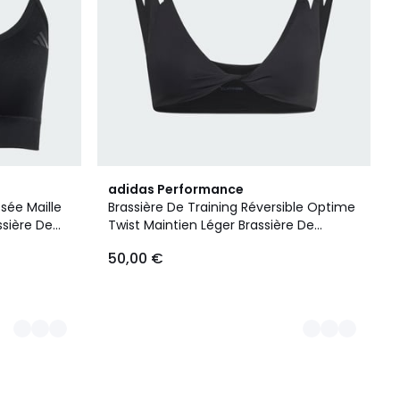
2
adidas Performance
Couleurs
sée Maille
Brassière De Training Réversible Optime
ssière De
Twist Maintien Léger Brassière De
sentials
Training Réversible Optime Twist
50,00 €
Maintien Léger