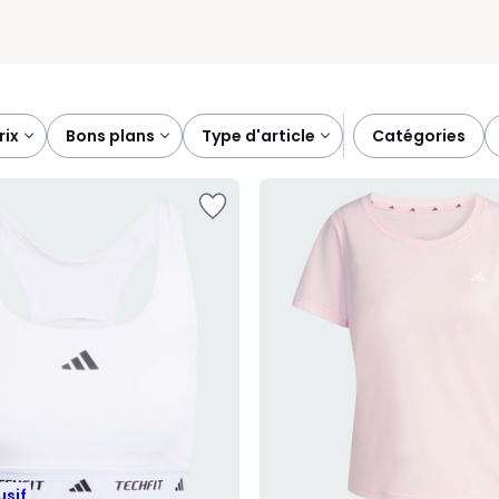
prix
bons plans
type d'article
catégories
usif