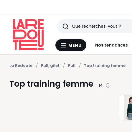
Rechercher
Derniers
Nos tendances
MENU
Menu
articles
La
Redoute
vus
La Redoute
Pull, gilet
Pull
Top training femme
Top training femme
14