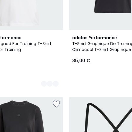
rformance
adidas Performance
igned For Training T-Shirt
T-Shirt Graphique De Trainin
r Training
Climacool T-Shirt Graphique
Training Climacool
35,00 €