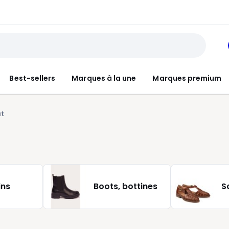
Best-sellers
Marques à la une
Marques premium
at
ins
Boots, bottines
S