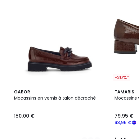
-20%*
2
4,2
GABOR
TAMARIS
Couleurs
/ 5
Mocassins en vernis à talon décroché
Mocassins 
150,00 €
79,95 €
63,96 €