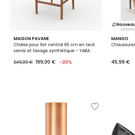
Nouvea
2
MAISON PAVANE
MANGO
Couleurs
Chaise pour îlot central 65 cm en teck
Chaussures 
vernis et tissage synthétique - YABA
199,00 €
45,99 €
249,00 €
-20%