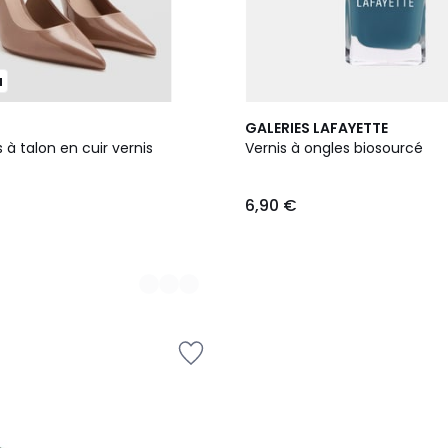
u
9
GALERIES LAFAYETTE
Couleurs
à talon en cuir vernis
Vernis à ongles biosourcé
6,90 €