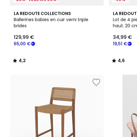
4,2
3
4,6
LA REDOUTE COLLECTIONS
LA REDOUT
/ 5
Couleurs
/ 5
Ballerines babies en cuir verni triple
Lot de 4 pi
brides
haut. 20 c
129,99
129,99 €
34,99 €
€
souscrivez
65,00 €
19,51 €
à
notre
4,2
4,6
programme
/
/
pour
5
5
payer
à
la
place
65,00
€.