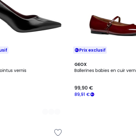
usif
Prix exclusif
2
GEOX
Couleurs
ointus vernis
Ballerines babies en cuir vern
99,90 €
89,91 €