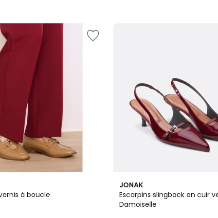
JONAK
vernis à boucle
Escarpins slingback en cuir v
Damoiselle