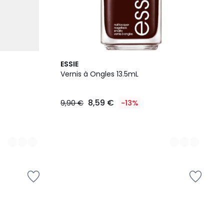
4
ESSIE
Couleurs
Vernis à Ongles 13.5mL
8,59 €
9,90 €
-13%