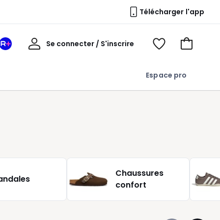
Télécharger l'app
Mon
Se connecter / S'inscrire
Mon
Voir
Voir
compte
espace
mes
mon
La
favoris
panier
Espace pro
Redoute
+
Chaussures
andales
confort