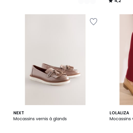
4,2
/
5
NEXT
LOLALIZA
Mocassins vernis à glands
Mocassins 