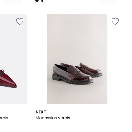
4
/
5
NEXT
ernis
Mocassins vernis