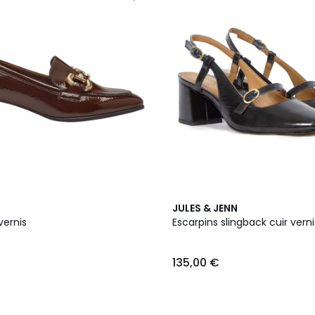
5
JULES & JENN
Couleurs
vernis
Escarpins slingback cuir verni
135,00 €