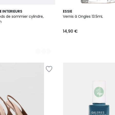
11
E INTERIEURS
ESSIE
Couleurs
eds de sommier cylindre,
Vernis à Ongles 13.5mL
m
14,90 €