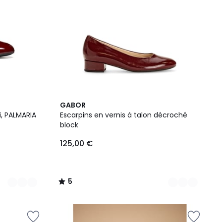
2
5
GABOR
Couleurs
/
i, PALMARIA
Escarpins en vernis à talon décroché
5
block
125,00 €
5
/
5