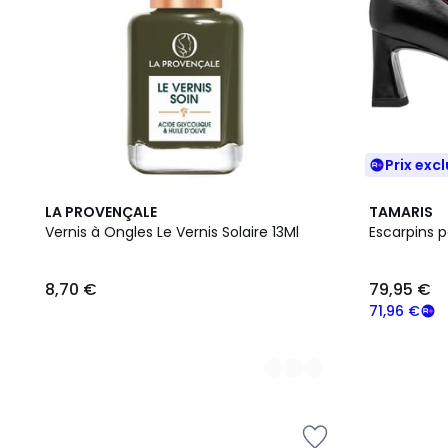
Prix excl
2
2
LA PROVENÇALE
TAMARIS
Couleurs
Couleurs
Vernis à Ongles Le Vernis Solaire 13Ml
Escarpins p
8,70 €
79,95 €
71,96 €