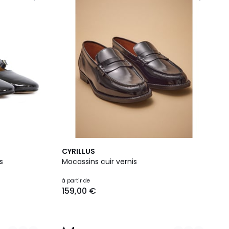
2
4
CYRILLUS
Couleurs
/
s
Mocassins cuir vernis
5
à partir de
159,00 €