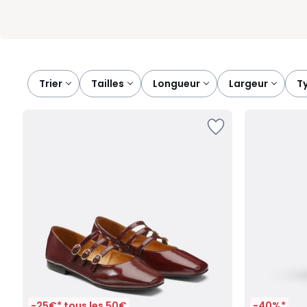
Trier
tailles
longueur
largeur
-25€* tous les 50€
-40%*