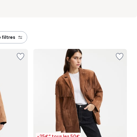
e filtres
-25€* tous les 50€