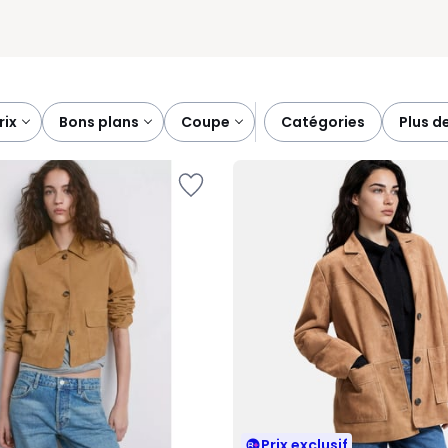
prix
bons plans
coupe
catégories
plus d
Prix exclusif