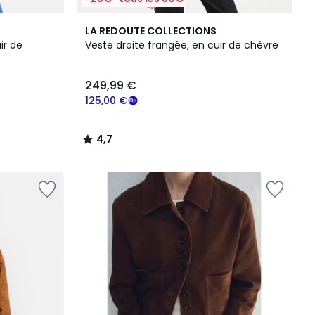
4,7
LA REDOUTE COLLECTIONS
/ 5
ir de
Veste droite frangée, en cuir de chèvre
249,99 €
125,00 €
4,7
/
5