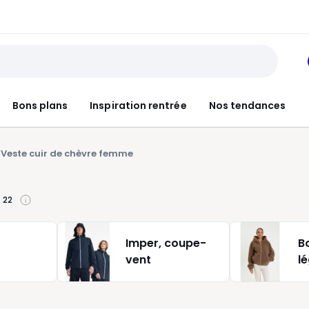
Bons plans
Inspiration rentrée
Nos tendances
Veste cuir de chèvre femme
22
Imper, coupe-
B
vent
l