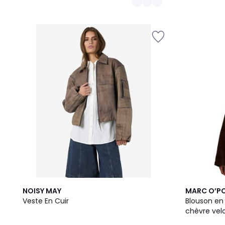
NOISY MAY
MARC O’P
Veste En Cuir
Blouson en 
chèvre vel