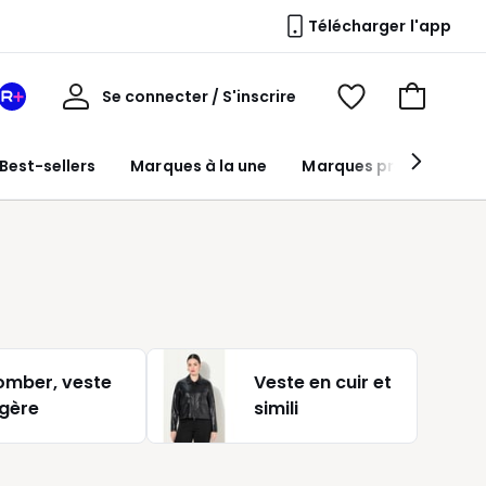
Télécharger l'app
Mon
Se connecter / S'inscrire
Mon
Voir
Voir
compte
espace
mes
mon
La
favoris
panier
Best-sellers
Marques à la une
Marques premium
Redoute
+
omber, veste
Veste en cuir et
égère
simili