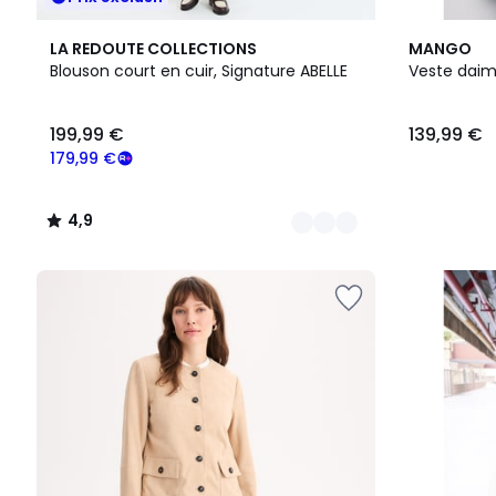
2
4,9
LA REDOUTE COLLECTIONS
MANGO
Couleurs
/ 5
Blouson court en cuir, Signature ABELLE
Veste dai
199,99
199,99 €
139,99 €
€
souscrivez
179,99 €
à
notre
4,9
programme
/
pour
5
payer
à
la
place
179,99
€.