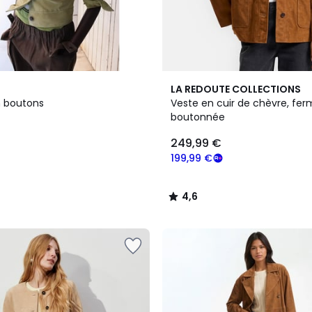
2
4,6
LA REDOUTE COLLECTIONS
Couleurs
/ 5
 boutons
Veste en cuir de chèvre, fe
boutonnée
249,99 €
199,99 €
4,6
/
5