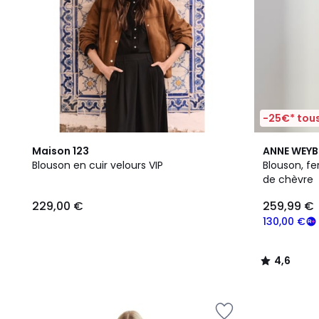
-25€* tous
4,6
Maison 123
ANNE WEY
/ 5
Blouson en cuir velours VIP
Blouson, fe
de chèvre
229,00 €
259,99 €
130,00 €
4,6
/
5