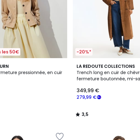
 les 50€
-20%*
3,5
BURN
LA REDOUTE COLLECTIONS
/ 5
rmeture pressionnée, en cuir
Trench long en cuir de chèvr
fermeture boutonnée, mi-sa
349,99 €
279,99 €
3,5
/
5