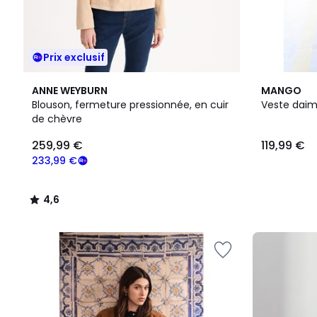
Prix exclusif
4,6
ANNE WEYBURN
MANGO
/ 5
Blouson, fermeture pressionnée, en cuir
Veste daim
de chèvre
259,99 €
119,99 €
233,99 €
4,6
/
5